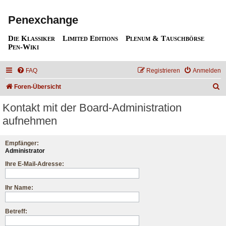
Penexchange
Die Klassiker
Limited Editions
Plenum & Tauschbörse
Pen-Wiki
FAQ
Registrieren
Anmelden
S
Foren-Übersicht
u
Kontakt mit der Board-Administration
c
aufnehmen
h
e
Empfänger:
Administrator
Ihre E-Mail-Adresse:
Ihr Name:
Betreff: