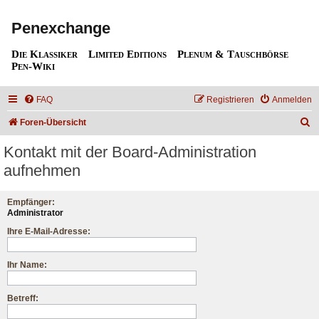
Penexchange
Die Klassiker
Limited Editions
Plenum & Tauschbörse
Pen-Wiki
FAQ
Registrieren
Anmelden
S
Foren-Übersicht
u
Kontakt mit der Board-Administration
c
aufnehmen
h
e
Empfänger:
Administrator
Ihre E-Mail-Adresse:
Ihr Name:
Betreff: