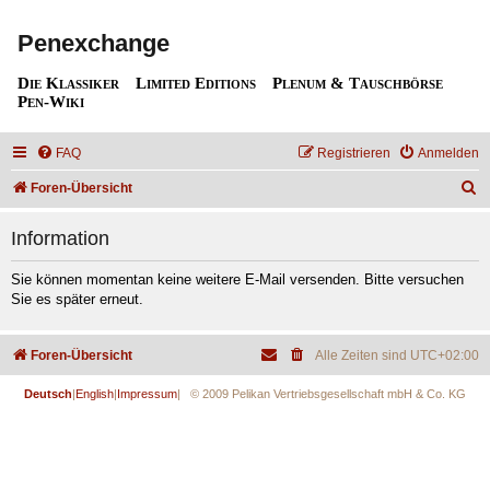
Penexchange
Die Klassiker
Limited Editions
Plenum & Tauschbörse
Pen-Wiki
FAQ
Registrieren
Anmelden
S
Foren-Übersicht
u
Information
c
h
Sie können momentan keine weitere E-Mail versenden. Bitte versuchen
Sie es später erneut.
e
Foren-Übersicht
Alle Zeiten sind
UTC+02:00
Deutsch
|
English
|
Impressum
| © 2009 Pelikan Vertriebsgesellschaft mbH & Co. KG