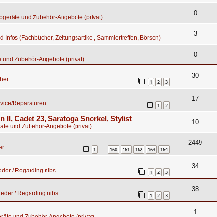
0
bgeräte und Zubehör-Angebote (privat)
3
nd Infos (Fachbücher, Zeitungsartikel, Sammlertreffen, Börsen)
0
e und Zubehör-Angebote (privat)
30
ther
1
2
3
17
rvice/Reparaturen
1
2
n II, Cadet 23, Saratoga Snorkel, Stylist
10
äte und Zubehör-Angebote (privat)
2449
er
1
160
161
162
163
164
…
34
der / Regarding nibs
1
2
3
38
eder / Regarding nibs
1
2
3
1
räte und Zubehör-Angebote (privat)