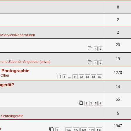
8
2
2
l/Service/Reparaturen
20
1
2
19
 und Zubehör-Angebote (privat)
1
2
 & Photographie
1270
 Other
1
81
82
83
84
85
…
bgerät?
14
55
1
2
3
4
5
 Schreibgeräte
1947
r
1
126
127
128
129
130
…