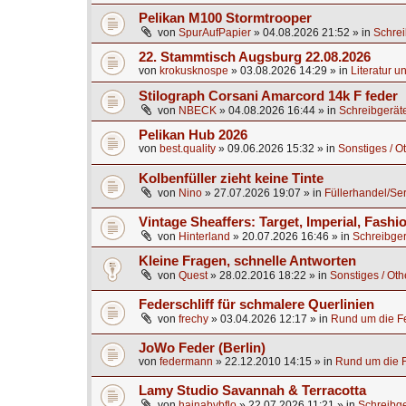
Pelikan M100 Stormtrooper
von
SpurAufPapier
»
04.08.2026 21:52
» in
Schrei
22. Stammtisch Augsburg 22.08.2026
von
krokusknospe
»
03.08.2026 14:29
» in
Literatur u
Stilograph Corsani Amarcord 14k F feder
von
NBECK
»
04.08.2026 16:44
» in
Schreibgerät
Pelikan Hub 2026
von
best.quality
»
09.06.2026 15:32
» in
Sonstiges / O
Kolbenfüller zieht keine Tinte
von
Nino
»
27.07.2026 19:07
» in
Füllerhandel/Se
Vintage Sheaffers: Target, Imperial, Fashio
von
Hinterland
»
20.07.2026 16:46
» in
Schreibger
Kleine Fragen, schnelle Antworten
von
Quest
»
28.02.2016 18:22
» in
Sonstiges / Oth
Federschliff für schmalere Querlinien
von
frechy
»
03.04.2026 12:17
» in
Rund um die Fe
JoWo Feder (Berlin)
von
federmann
»
22.12.2010 14:15
» in
Rund um die F
Lamy Studio Savannah & Terracotta
von
hainabvbflo
»
22.07.2026 11:21
» in
Schreibge