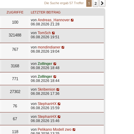
1
2
Nächste
Die Suche ergab 57 Treffer
ZUGRIFFE
LETZTER BEITRAG
von
Andreas_Hannover
100
06.08.2026 21:28
von
TomSch
321488
06.08.2026 19:51
von
mondindianer
767
06.08.2026 19:04
von
Zollinger
3168
06.08.2026 18:48
von
Zollinger
771
06.08.2026 18:44
von
Skribenion
27302
06.08.2026 17:36
von
StephanHX
76
06.08.2026 15:59
von
StephanHX
67
06.08.2026 15:46
von
Pelikano Modell zwo
118
06.08.2026 13:25