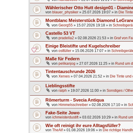
Wählerischer Otto Hutt design01 - Diamine
von
blauer_physiker
»
25.07.2026 19:07
» in
Die Tinte
Montblanc Meisterstück Diamond LeGrand
von
Georg55
»
15.07.2026 19:18
» in
Schreibgerä
Castello 53 VT
von
pradella2
»
02.08.2026 21:53
» in
Graf von Fa
Einige Bleistifte und Kugelschreiber
von
ostfüller
»
15.06.2026 17:07
» in
Schreibgerät
Maße für Federn
von
pelikanjog
»
27.07.2026 11:25
» in
Rund um di
Tintentauschrunde 2026
von
Xerxes
»
07.04.2026 21:52
» in
Die Tinte und d
Lieblingsstifte
von
ralph
»
19.07.2026 11:00
» in
Sonstiges / Othe
Römerturm - Svecia Antiqua
von
Himmelsschreiber
»
02.08.2026 17:10
» in
Sc
Fake-Seite Jowo
von
ichmeisterdustift
»
03.02.2026 10:29
» in
Rund um 
Wie oft reinigt ihr eure Alltagsfüller?
von
TheAlf
»
01.08.2026 19:06
» in
Die richtige Handh