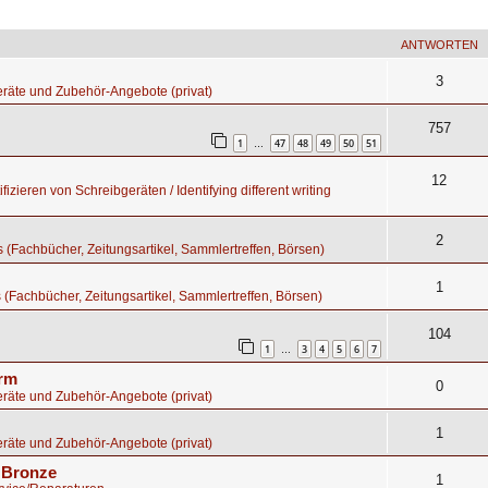
ANTWORTEN
3
räte und Zubehör-Angebote (privat)
757
1
47
48
49
50
51
…
12
fizieren von Schreibgeräten / Identifying different writing
2
os (Fachbücher, Zeitungsartikel, Sammlertreffen, Börsen)
1
s (Fachbücher, Zeitungsartikel, Sammlertreffen, Börsen)
104
1
3
4
5
6
7
…
orm
0
räte und Zubehör-Angebote (privat)
1
räte und Zubehör-Angebote (privat)
s Bronze
1