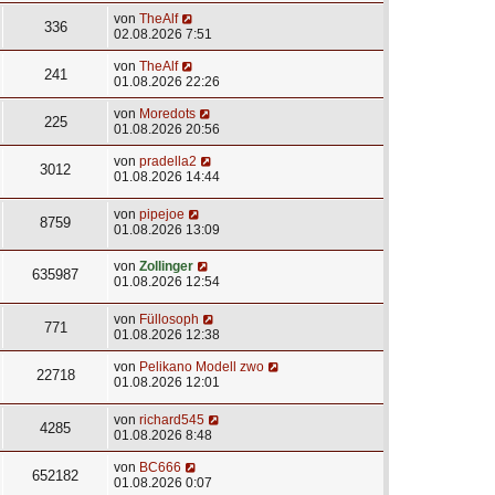
von
TheAlf
336
02.08.2026 7:51
von
TheAlf
241
01.08.2026 22:26
von
Moredots
225
01.08.2026 20:56
von
pradella2
3012
01.08.2026 14:44
von
pipejoe
8759
01.08.2026 13:09
von
Zollinger
635987
01.08.2026 12:54
von
Füllosoph
771
01.08.2026 12:38
von
Pelikano Modell zwo
22718
01.08.2026 12:01
von
richard545
4285
01.08.2026 8:48
von
BC666
652182
01.08.2026 0:07