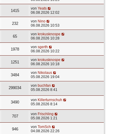
von
Yeats
1415
06.08.2026 12:02
von
Nino
232
06.08.2026 10:53
von
krokusknospe
65
06.08.2026 10:28
von
sgerth
1978
06.08.2026 10:22
von
krokusknospe
1251
06.08.2026 10:18
von
Nikolaus
3484
05.08.2026 19:04
von
buchfan
299034
05.08.2026 8:41
von
Killerturnschuh
3490
05.08.2026 8:14
von
Frischling
707
05.08.2026 1:21
von
TomSch
946
04.08.2026 22:26