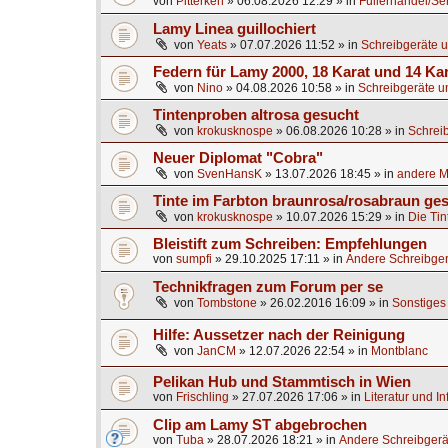
von
Pitterken
»
06.08.2026 12:29
» in
Füllerhandel/Se
Lamy Linea guillochiert
von
Yeats
»
07.07.2026 11:52
» in
Schreibgeräte u
Federn für Lamy 2000, 18 Karat und 14 Ka
von
Nino
»
04.08.2026 10:58
» in
Schreibgeräte u
Tintenproben altrosa gesucht
von
krokusknospe
»
06.08.2026 10:28
» in
Schrei
Neuer Diplomat "Cobra"
von
SvenHansK
»
13.07.2026 18:45
» in
andere Ma
Tinte im Farbton braunrosa/rosabraun ge
von
krokusknospe
»
10.07.2026 15:29
» in
Die Tin
Bleistift zum Schreiben: Empfehlungen
von
sumpfi
»
29.10.2025 17:11
» in
Andere Schreibger
Technikfragen zum Forum per se
von
Tombstone
»
26.02.2016 16:09
» in
Sonstiges 
Hilfe: Aussetzer nach der Reinigung
von
JanCM
»
12.07.2026 22:54
» in
Montblanc
Pelikan Hub und Stammtisch in Wien
von
Frischling
»
27.07.2026 17:06
» in
Literatur und I
Clip am Lamy ST abgebrochen
von
Tuba
»
28.07.2026 18:21
» in
Andere Schreibgerä