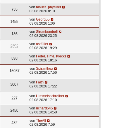
von
blauer_physiker
735
03.08.2026 8:10
von
Georg55
1458
03.08.2026 1:06
von
Strombomboli
186
02.08.2026 23:25
von
ostfüller
2352
02.08.2026 19:29
von
Feder, Tinte, Klecks
898
02.08.2026 18:16
von
Spiranthea
15087
02.08.2026 17:56
von
Faith
3007
02.08.2026 17:22
von
Himmelsschreiber
227
02.08.2026 17:10
von
richard545
2450
02.08.2026 14:58
von
TheAlf
432
02.08.2026 7:59