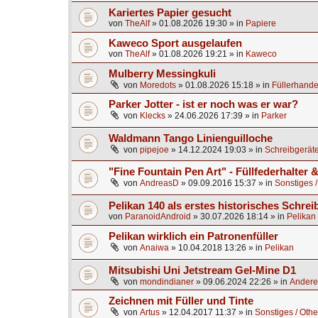
Kariertes Papier gesucht
von
TheAlf
»
01.08.2026 19:30
» in
Papiere
Kaweco Sport ausgelaufen
von
TheAlf
»
01.08.2026 19:21
» in
Kaweco
Mulberry Messingkuli
von
Moredots
»
01.08.2026 15:18
» in
Füllerhande
Parker Jotter - ist er noch was er war?
von
Klecks
»
24.06.2026 17:39
» in
Parker
Waldmann Tango Linienguilloche
von
pipejoe
»
14.12.2024 19:03
» in
Schreibgeräte
"Fine Fountain Pen Art" - Füllfederhalter
von
AndreasD
»
09.09.2016 15:37
» in
Sonstiges /
Pelikan 140 als erstes historisches Schrei
von
ParanoidAndroid
»
30.07.2026 18:14
» in
Pelikan
Pelikan wirklich ein Patronenfüller
von
Anaiwa
»
10.04.2018 13:26
» in
Pelikan
Mitsubishi Uni Jetstream Gel-Mine D1
von
mondindianer
»
09.06.2024 22:26
» in
Andere
Zeichnen mit Füller und Tinte
von
Artus
»
12.04.2017 11:37
» in
Sonstiges / Othe