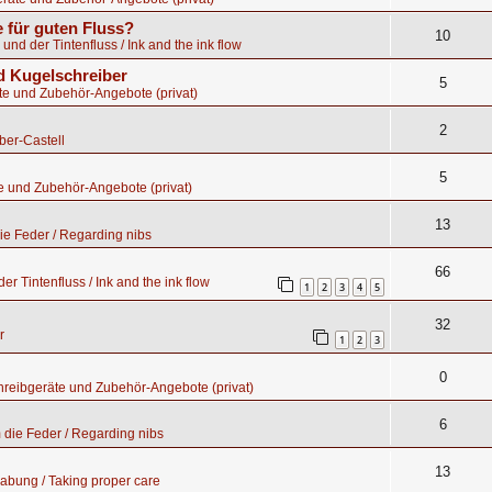
 für guten Fluss?
10
 und der Tintenfluss / Ink and the ink flow
 Kugelschreiber
5
te und Zubehör-Angebote (privat)
2
ber-Castell
5
e und Zubehör-Angebote (privat)
13
e Feder / Regarding nibs
66
er Tintenfluss / Ink and the ink flow
1
2
3
4
5
32
r
1
2
3
0
hreibgeräte und Zubehör-Angebote (privat)
6
die Feder / Regarding nibs
13
abung / Taking proper care