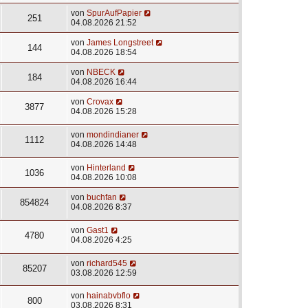
von
SpurAufPapier
251
04.08.2026 21:52
von
James Longstreet
144
04.08.2026 18:54
von
NBECK
184
04.08.2026 16:44
von
Crovax
3877
04.08.2026 15:28
von
mondindianer
1112
04.08.2026 14:48
von
Hinterland
1036
04.08.2026 10:08
von
buchfan
854824
04.08.2026 8:37
von
Gast1
4780
04.08.2026 4:25
von
richard545
85207
03.08.2026 12:59
von
hainabvbflo
800
03.08.2026 8:31