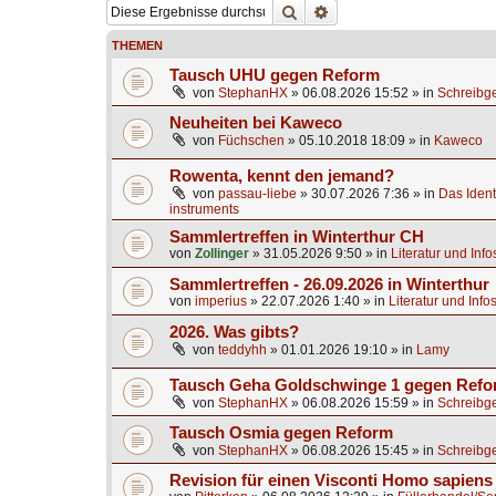
Suche
Erweiterte Suche
THEMEN
Tausch UHU gegen Reform
von
StephanHX
»
06.08.2026 15:52
» in
Schreibge
Neuheiten bei Kaweco
von
Füchschen
»
05.10.2018 18:09
» in
Kaweco
Rowenta, kennt den jemand?
von
passau-liebe
»
30.07.2026 7:36
» in
Das Identi
instruments
Sammlertreffen in Winterthur CH
von
Zollinger
»
31.05.2026 9:50
» in
Literatur und Inf
Sammlertreffen - 26.09.2026 in Winterthur
von
imperius
»
22.07.2026 1:40
» in
Literatur und Info
2026. Was gibts?
von
teddyhh
»
01.01.2026 19:10
» in
Lamy
Tausch Geha Goldschwinge 1 gegen Ref
von
StephanHX
»
06.08.2026 15:59
» in
Schreibge
Tausch Osmia gegen Reform
von
StephanHX
»
06.08.2026 15:45
» in
Schreibge
Revision für einen Visconti Homo sapien