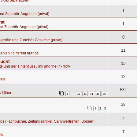
rvice/Reparaturen
1
nd Zubehör-Angebote (privat)
rat
1
nd Zubehör-Angebote (privat)
0
bgeräte und Zubehör-Gesuche (privat)
11
rken / different brands
sucht
13
te und der Tintenfluss / Ink and the ink flow
12
äte
532
/ Other
1
32
33
34
35
36
…
39
1
2
3
2
nfos (Fachbücher, Zeitungsartikel, Sammlertreffen, Börsen)
7
te