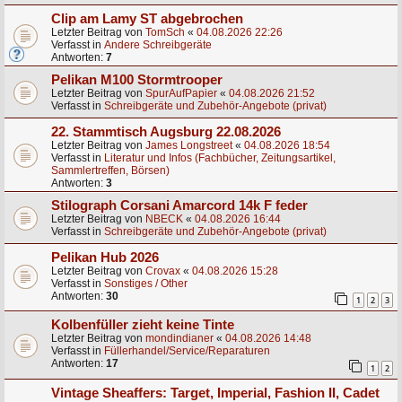
Clip am Lamy ST abgebrochen
Letzter Beitrag von
TomSch
«
04.08.2026 22:26
Verfasst in
Andere Schreibgeräte
Antworten:
7
Pelikan M100 Stormtrooper
Letzter Beitrag von
SpurAufPapier
«
04.08.2026 21:52
Verfasst in
Schreibgeräte und Zubehör-Angebote (privat)
22. Stammtisch Augsburg 22.08.2026
Letzter Beitrag von
James Longstreet
«
04.08.2026 18:54
Verfasst in
Literatur und Infos (Fachbücher, Zeitungsartikel,
Sammlertreffen, Börsen)
Antworten:
3
Stilograph Corsani Amarcord 14k F feder
Letzter Beitrag von
NBECK
«
04.08.2026 16:44
Verfasst in
Schreibgeräte und Zubehör-Angebote (privat)
Pelikan Hub 2026
Letzter Beitrag von
Crovax
«
04.08.2026 15:28
Verfasst in
Sonstiges / Other
Antworten:
30
1
2
3
Kolbenfüller zieht keine Tinte
Letzter Beitrag von
mondindianer
«
04.08.2026 14:48
Verfasst in
Füllerhandel/Service/Reparaturen
Antworten:
17
1
2
Vintage Sheaffers: Target, Imperial, Fashion II, Cadet