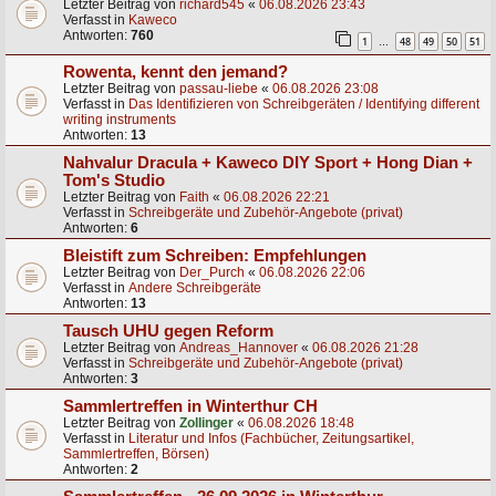
Letzter Beitrag von
richard545
«
06.08.2026 23:43
Verfasst in
Kaweco
Antworten:
760
1
48
49
50
51
…
Rowenta, kennt den jemand?
Letzter Beitrag von
passau-liebe
«
06.08.2026 23:08
Verfasst in
Das Identifizieren von Schreibgeräten / Identifying different
writing instruments
Antworten:
13
Nahvalur Dracula + Kaweco DIY Sport + Hong Dian +
Tom's Studio
Letzter Beitrag von
Faith
«
06.08.2026 22:21
Verfasst in
Schreibgeräte und Zubehör-Angebote (privat)
Antworten:
6
Bleistift zum Schreiben: Empfehlungen
Letzter Beitrag von
Der_Purch
«
06.08.2026 22:06
Verfasst in
Andere Schreibgeräte
Antworten:
13
Tausch UHU gegen Reform
Letzter Beitrag von
Andreas_Hannover
«
06.08.2026 21:28
Verfasst in
Schreibgeräte und Zubehör-Angebote (privat)
Antworten:
3
Sammlertreffen in Winterthur CH
Letzter Beitrag von
Zollinger
«
06.08.2026 18:48
Verfasst in
Literatur und Infos (Fachbücher, Zeitungsartikel,
Sammlertreffen, Börsen)
Antworten:
2