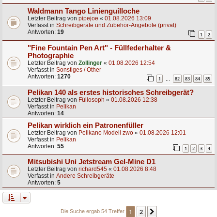
Waldmann Tango Linienguilloche
Letzter Beitrag von
pipejoe
«
01.08.2026 13:09
Verfasst in
Schreibgeräte und Zubehör-Angebote (privat)
Antworten:
19
1
2
"Fine Fountain Pen Art" - Füllfederhalter &
Photographie
Letzter Beitrag von
Zollinger
«
01.08.2026 12:54
Verfasst in
Sonstiges / Other
Antworten:
1270
1
82
83
84
85
…
Pelikan 140 als erstes historisches Schreibgerät?
Letzter Beitrag von
Füllosoph
«
01.08.2026 12:38
Verfasst in
Pelikan
Antworten:
14
Pelikan wirklich ein Patronenfüller
Letzter Beitrag von
Pelikano Modell zwo
«
01.08.2026 12:01
Verfasst in
Pelikan
Antworten:
55
1
2
3
4
Mitsubishi Uni Jetstream Gel-Mine D1
Letzter Beitrag von
richard545
«
01.08.2026 8:48
Verfasst in
Andere Schreibgeräte
Antworten:
5
1
2
Nächste
Die Suche ergab 54 Treffer