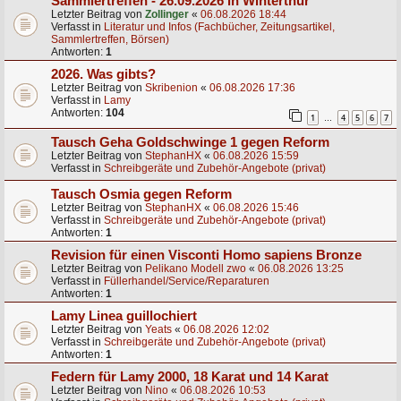
Sammlertreffen - 26.09.2026 in Winterthur
Letzter Beitrag von
Zollinger
«
06.08.2026 18:44
Verfasst in
Literatur und Infos (Fachbücher, Zeitungsartikel,
Sammlertreffen, Börsen)
Antworten:
1
2026. Was gibts?
Letzter Beitrag von
Skribenion
«
06.08.2026 17:36
Verfasst in
Lamy
Antworten:
104
1
4
5
6
7
…
Tausch Geha Goldschwinge 1 gegen Reform
Letzter Beitrag von
StephanHX
«
06.08.2026 15:59
Verfasst in
Schreibgeräte und Zubehör-Angebote (privat)
Tausch Osmia gegen Reform
Letzter Beitrag von
StephanHX
«
06.08.2026 15:46
Verfasst in
Schreibgeräte und Zubehör-Angebote (privat)
Antworten:
1
Revision für einen Visconti Homo sapiens Bronze
Letzter Beitrag von
Pelikano Modell zwo
«
06.08.2026 13:25
Verfasst in
Füllerhandel/Service/Reparaturen
Antworten:
1
Lamy Linea guillochiert
Letzter Beitrag von
Yeats
«
06.08.2026 12:02
Verfasst in
Schreibgeräte und Zubehör-Angebote (privat)
Antworten:
1
Federn für Lamy 2000, 18 Karat und 14 Karat
Letzter Beitrag von
Nino
«
06.08.2026 10:53