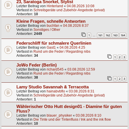
23, Saratoga Snorkel, Stylist
Letzter Beitrag von
Hinterland
«
04.08.2026 10:08
Verfasst in
Schreibgeräte und Zubehör-Angebote (privat)
Antworten:
10
Kleine Fragen, schnelle Antworten
Letzter Beitrag von
buchfan
«
04.08.2026 8:37
Verfasst in
Sonstiges / Other
Antworten:
2449
1
161
162
163
164
…
Federschliff für schmalere Querlinien
Letzter Beitrag von
Gast1
«
04.08.2026 4:25
Verfasst in
Rund um die Feder / Regarding nibs
Antworten:
34
1
2
3
JoWo Feder (Berlin)
Letzter Beitrag von
richard545
«
03.08.2026 12:59
Verfasst in
Rund um die Feder / Regarding nibs
Antworten:
38
1
2
3
Lamy Studio Savannah & Terracotta
Letzter Beitrag von
hainabvbflo
«
03.08.2026 8:31
Verfasst in
Schreibgeräte und Zubehör-Angebote (privat)
Antworten:
1
Wählerischer Otto Hutt design01 - Diamine für guten
Fluss?
Letzter Beitrag von
blauer_physiker
«
03.08.2026 8:10
Verfasst in
Die Tinte und der Tintenfluss / Ink and the ink flow
Antworten:
10