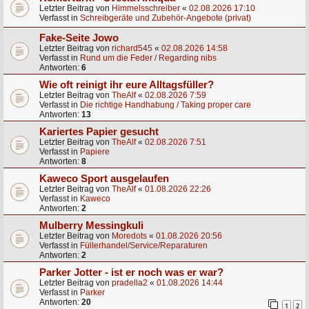
Letzter Beitrag von
Himmelsschreiber
«
02.08.2026 17:10
Verfasst in
Schreibgeräte und Zubehör-Angebote (privat)
Fake-Seite Jowo
Letzter Beitrag von
richard545
«
02.08.2026 14:58
Verfasst in
Rund um die Feder / Regarding nibs
Antworten:
6
Wie oft reinigt ihr eure Alltagsfüller?
Letzter Beitrag von
TheAlf
«
02.08.2026 7:59
Verfasst in
Die richtige Handhabung / Taking proper care
Antworten:
13
Kariertes Papier gesucht
Letzter Beitrag von
TheAlf
«
02.08.2026 7:51
Verfasst in
Papiere
Antworten:
8
Kaweco Sport ausgelaufen
Letzter Beitrag von
TheAlf
«
01.08.2026 22:26
Verfasst in
Kaweco
Antworten:
2
Mulberry Messingkuli
Letzter Beitrag von
Moredots
«
01.08.2026 20:56
Verfasst in
Füllerhandel/Service/Reparaturen
Antworten:
2
Parker Jotter - ist er noch was er war?
Letzter Beitrag von
pradella2
«
01.08.2026 14:44
Verfasst in
Parker
Antworten:
20
1
2