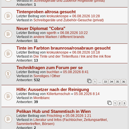
Verfasst in
Schreibgeräte und Zubehör-Angebote (privat)
Antworten:
1
Tintenproben altrosa gesucht
Letzter Beitrag von
krokusknospe
«
06.08.2026 10:28
Verfasst in
Schreibgeräte und Zubehör-Gesuche (privat)
Neuer Diplomat "Cobra"
Letzter Beitrag von
sgerth
«
06.08.2026 10:22
Verfasst in
andere Marken / different brands
Antworten:
11
Tinte im Farbton braunrosa/rosabraun gesucht
Letzter Beitrag von
krokusknospe
«
06.08.2026 10:18
Verfasst in
Die Tinte und der Tintenfluss / Ink and the ink flow
Antworten:
13
Technikfragen zum Forum per se
Letzter Beitrag von
buchfan
«
05.08.2026 8:41
Verfasst in
Sonstiges / Other
Antworten:
532
1
33
34
35
36
…
Hilfe: Aussetzer nach der Reinigung
Letzter Beitrag von
Killerturnschuh
«
05.08.2026 8:14
Verfasst in
Montblanc
Antworten:
39
1
2
3
Pelikan Hub und Stammtisch in Wien
Letzter Beitrag von
Frischling
«
05.08.2026 1:21
Verfasst in
Literatur und Infos (Fachbücher, Zeitungsartikel,
Sammlertreffen, Börsen)
Antworten:
2