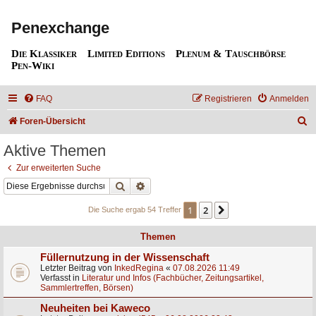
Penexchange
Die Klassiker
Limited Editions
Plenum & Tauschbörse
Pen-Wiki
FAQ
Registrieren
Anmelden
S
Foren-Übersicht
u
Aktive Themen
c
Zur erweiterten Suche
h
Suche
Erweiterte Suche
e
1
2
Nächste
Die Suche ergab 54 Treffer
Themen
Füllernutzung in der Wissenschaft
Letzter Beitrag von
InkedRegina
«
07.08.2026 11:49
Verfasst in
Literatur und Infos (Fachbücher, Zeitungsartikel,
Sammlertreffen, Börsen)
Neuheiten bei Kaweco