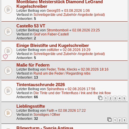
Montblanc Meisterstück Diamond LeGrand
Kugelschreiber
Letzter Beitrag von
Georg55
«
03.08.2026 1:06
Verfasst in
Schreibgeräte und Zubehör-Angebote (privat)
Antworten:
5
Castello 53 VT
Letzter Beitrag von
Strombomboli
«
02.08.2026 23:25
Verfasst in
Graf von Faber-Castell
Antworten:
2
Einige Bleistifte und Kugelschreiber
Letzter Beitrag von
ostfüller
«
02.08.2026 19:29
Verfasst in
Schreibgeräte und Zubehör-Angebote (privat)
Antworten:
5
Maße für Federn
Letzter Beitrag von
Feder, Tinte, Klecks
«
02.08.2026 18:16
Verfasst in
Rund um die Feder / Regarding nibs
Antworten:
13
Tintentauschrunde 2026
Letzter Beitrag von
Spiranthea
«
02.08.2026 17:56
Verfasst in
Die Tinte und der Tintenfluss / Ink and the ink flow
Antworten:
66
1
2
3
4
5
Lieblingsstifte
Letzter Beitrag von
Faith
«
02.08.2026 17:22
Verfasst in
Sonstiges / Other
Antworten:
32
1
2
3
Römerturm - Svecia Antiqua