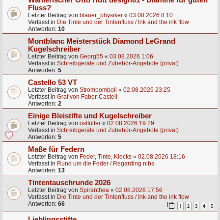
Fluss?
Letzter Beitrag von
blauer_physiker
«
03.08.2026 8:10
Verfasst in
Die Tinte und der Tintenfluss / Ink and the ink flow
Antworten:
10
Montblanc Meisterstück Diamond LeGrand
Kugelschreiber
Letzter Beitrag von
Georg55
«
03.08.2026 1:06
Verfasst in
Schreibgeräte und Zubehör-Angebote (privat)
Antworten:
5
Castello 53 VT
Letzter Beitrag von
Strombomboli
«
02.08.2026 23:25
Verfasst in
Graf von Faber-Castell
Antworten:
2
Einige Bleistifte und Kugelschreiber
Letzter Beitrag von
ostfüller
«
02.08.2026 19:29
Verfasst in
Schreibgeräte und Zubehör-Angebote (privat)
Antworten:
5
Maße für Federn
Letzter Beitrag von
Feder, Tinte, Klecks
«
02.08.2026 18:16
Verfasst in
Rund um die Feder / Regarding nibs
Antworten:
13
Tintentauschrunde 2026
Letzter Beitrag von
Spiranthea
«
02.08.2026 17:56
Verfasst in
Die Tinte und der Tintenfluss / Ink and the ink flow
Antworten:
66
1
2
3
4
5
Lieblingsstifte