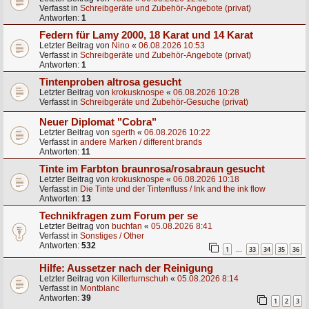
Verfasst in
Schreibgeräte und Zubehör-Angebote (privat)
Antworten:
1
Federn für Lamy 2000, 18 Karat und 14 Karat
Letzter Beitrag von
Nino
«
06.08.2026 10:53
Verfasst in
Schreibgeräte und Zubehör-Angebote (privat)
Antworten:
1
Tintenproben altrosa gesucht
Letzter Beitrag von
krokusknospe
«
06.08.2026 10:28
Verfasst in
Schreibgeräte und Zubehör-Gesuche (privat)
Neuer Diplomat "Cobra"
Letzter Beitrag von
sgerth
«
06.08.2026 10:22
Verfasst in
andere Marken / different brands
Antworten:
11
Tinte im Farbton braunrosa/rosabraun gesucht
Letzter Beitrag von
krokusknospe
«
06.08.2026 10:18
Verfasst in
Die Tinte und der Tintenfluss / Ink and the ink flow
Antworten:
13
Technikfragen zum Forum per se
Letzter Beitrag von
buchfan
«
05.08.2026 8:41
Verfasst in
Sonstiges / Other
Antworten:
532
1
33
34
35
36
…
Hilfe: Aussetzer nach der Reinigung
Letzter Beitrag von
Killerturnschuh
«
05.08.2026 8:14
Verfasst in
Montblanc
Antworten:
39
1
2
3