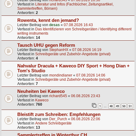
Letzter Beitrag von
richard545
«
07.08.2026 16:50
Verfasst in
Literatur und Infos (Fachbücher, Zeitungsartikel,
Sammlertreffen, Börsen)
Antworten:
2
Rowenta, kennt den jemand?
Letzter Beitrag von
desas
«
07.08.2026 16:43
Verfasst in
Das Identifizieren von Schreibgeräten / Identifying different
writing instruments
Antworten:
14
Tausch UHU gegen Reform
Letzter Beitrag von
StephanHX
«
07.08.2026 16:19
Verfasst in
Schreibgeräte und Zubehör-Angebote (privat)
Antworten:
4
Nahvalur Dracula + Kaweco DIY Sport + Hong Dian +
Tom's Studio
Letzter Beitrag von
mondindianer
«
07.08.2026 14:06
Verfasst in
Schreibgeräte und Zubehör-Angebote (privat)
Antworten:
7
Neuheiten bei Kaweco
Letzter Beitrag von
richard545
«
06.08.2026 23:43
Verfasst in
Kaweco
Antworten:
760
1
48
49
50
51
…
Bleistift zum Schreiben: Empfehlungen
Letzter Beitrag von
Der_Purch
«
06.08.2026 22:06
Verfasst in
Andere Schreibgeräte
Antworten:
13
Sammlertreffen in Winterthur CH