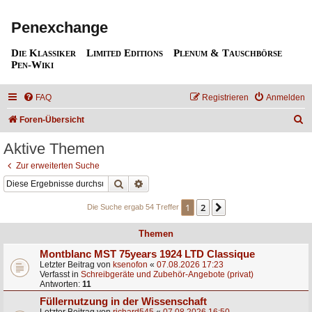
Penexchange
Die Klassiker
Limited Editions
Plenum & Tauschbörse
Pen-Wiki
FAQ
Registrieren
Anmelden
S
Foren-Übersicht
u
Aktive Themen
c
Zur erweiterten Suche
h
Suche
Erweiterte Suche
e
1
2
Nächste
Die Suche ergab 54 Treffer
Themen
Montblanc MST 75years 1924 LTD Classique
Letzter Beitrag von
ksenofon
«
07.08.2026 17:23
Verfasst in
Schreibgeräte und Zubehör-Angebote (privat)
Antworten:
11
Füllernutzung in der Wissenschaft