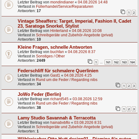
Letzter Beitrag von
mondindianer
«
04.08.2026 14:48
Verfasst in
Füllerhandel/Service/Reparaturen
Antworten:
17
1
2
Vintage Sheaffers: Target, Imperial, Fashion II, Cadet
23, Saratoga Snorkel, Stylist
Letzter Beitrag von
Hinterland
«
04.08.2026 10:08
Verfasst in
Schreibgeräte und Zubehör-Angebote (privat)
Antworten:
10
Kleine Fragen, schnelle Antworten
Letzter Beitrag von
buchfan
«
04.08.2026 8:37
Verfasst in
Sonstiges / Other
Antworten:
2449
1
161
162
163
164
…
Federschliff für schmalere Querlinien
Letzter Beitrag von
Gast1
«
04.08.2026 4:25
Verfasst in
Rund um die Feder / Regarding nibs
Antworten:
34
1
2
3
JoWo Feder (Berlin)
Letzter Beitrag von
richard545
«
03.08.2026 12:59
Verfasst in
Rund um die Feder / Regarding nibs
Antworten:
38
1
2
3
Lamy Studio Savannah & Terracotta
Letzter Beitrag von
hainabvbflo
«
03.08.2026 8:31
Verfasst in
Schreibgeräte und Zubehör-Angebote (privat)
Antworten:
1
Wählerischer Otto Hutt design01 - Diamine für guten