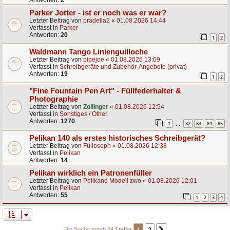
Antworten:
2
Parker Jotter - ist er noch was er war?
Letzter Beitrag von
pradella2
«
01.08.2026 14:44
Verfasst in
Parker
Antworten:
20
1
2
Waldmann Tango Linienguilloche
Letzter Beitrag von
pipejoe
«
01.08.2026 13:09
Verfasst in
Schreibgeräte und Zubehör-Angebote (privat)
Antworten:
19
1
2
"Fine Fountain Pen Art" - Füllfederhalter &
Photographie
Letzter Beitrag von
Zollinger
«
01.08.2026 12:54
Verfasst in
Sonstiges / Other
Antworten:
1270
1
82
83
84
85
…
Pelikan 140 als erstes historisches Schreibgerät?
Letzter Beitrag von
Füllosoph
«
01.08.2026 12:38
Verfasst in
Pelikan
Antworten:
14
Pelikan wirklich ein Patronenfüller
Letzter Beitrag von
Pelikano Modell zwo
«
01.08.2026 12:01
Verfasst in
Pelikan
Antworten:
55
1
2
3
4
1
2
Die Suche ergab 54 Treffer