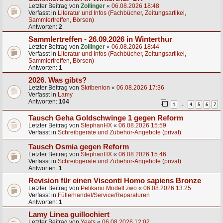
Letzter Beitrag von
Zollinger
«
06.08.2026 18:48
Verfasst in
Literatur und Infos (Fachbücher, Zeitungsartikel,
Sammlertreffen, Börsen)
Antworten:
2
Sammlertreffen - 26.09.2026 in Winterthur
Letzter Beitrag von
Zollinger
«
06.08.2026 18:44
Verfasst in
Literatur und Infos (Fachbücher, Zeitungsartikel,
Sammlertreffen, Börsen)
Antworten:
1
2026. Was gibts?
Letzter Beitrag von
Skribenion
«
06.08.2026 17:36
Verfasst in
Lamy
Antworten:
104
1
4
5
6
7
…
Tausch Geha Goldschwinge 1 gegen Reform
Letzter Beitrag von
StephanHX
«
06.08.2026 15:59
Verfasst in
Schreibgeräte und Zubehör-Angebote (privat)
Tausch Osmia gegen Reform
Letzter Beitrag von
StephanHX
«
06.08.2026 15:46
Verfasst in
Schreibgeräte und Zubehör-Angebote (privat)
Antworten:
1
Revision für einen Visconti Homo sapiens Bronze
Letzter Beitrag von
Pelikano Modell zwo
«
06.08.2026 13:25
Verfasst in
Füllerhandel/Service/Reparaturen
Antworten:
1
Lamy Linea guillochiert
Letzter Beitrag von
Yeats
«
06.08.2026 12:02