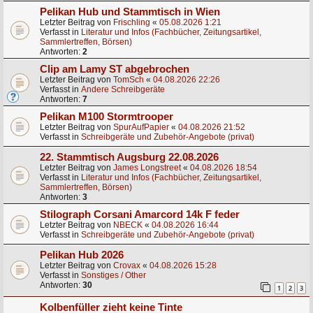
Pelikan Hub und Stammtisch in Wien
Letzter Beitrag von
Frischling
«
05.08.2026 1:21
Verfasst in
Literatur und Infos (Fachbücher, Zeitungsartikel,
Sammlertreffen, Börsen)
Antworten:
2
Clip am Lamy ST abgebrochen
Letzter Beitrag von
TomSch
«
04.08.2026 22:26
Verfasst in
Andere Schreibgeräte
Antworten:
7
Pelikan M100 Stormtrooper
Letzter Beitrag von
SpurAufPapier
«
04.08.2026 21:52
Verfasst in
Schreibgeräte und Zubehör-Angebote (privat)
22. Stammtisch Augsburg 22.08.2026
Letzter Beitrag von
James Longstreet
«
04.08.2026 18:54
Verfasst in
Literatur und Infos (Fachbücher, Zeitungsartikel,
Sammlertreffen, Börsen)
Antworten:
3
Stilograph Corsani Amarcord 14k F feder
Letzter Beitrag von
NBECK
«
04.08.2026 16:44
Verfasst in
Schreibgeräte und Zubehör-Angebote (privat)
Pelikan Hub 2026
Letzter Beitrag von
Crovax
«
04.08.2026 15:28
Verfasst in
Sonstiges / Other
Antworten:
30
1
2
3
Kolbenfüller zieht keine Tinte