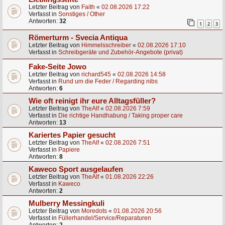
Letzter Beitrag von
Faith
«
02.08.2026 17:22
Verfasst in
Sonstiges / Other
Antworten:
32
1
2
3
Römerturm - Svecia Antiqua
Letzter Beitrag von
Himmelsschreiber
«
02.08.2026 17:10
Verfasst in
Schreibgeräte und Zubehör-Angebote (privat)
Fake-Seite Jowo
Letzter Beitrag von
richard545
«
02.08.2026 14:58
Verfasst in
Rund um die Feder / Regarding nibs
Antworten:
6
Wie oft reinigt ihr eure Alltagsfüller?
Letzter Beitrag von
TheAlf
«
02.08.2026 7:59
Verfasst in
Die richtige Handhabung / Taking proper care
Antworten:
13
Kariertes Papier gesucht
Letzter Beitrag von
TheAlf
«
02.08.2026 7:51
Verfasst in
Papiere
Antworten:
8
Kaweco Sport ausgelaufen
Letzter Beitrag von
TheAlf
«
01.08.2026 22:26
Verfasst in
Kaweco
Antworten:
2
Mulberry Messingkuli
Letzter Beitrag von
Moredots
«
01.08.2026 20:56
Verfasst in
Füllerhandel/Service/Reparaturen