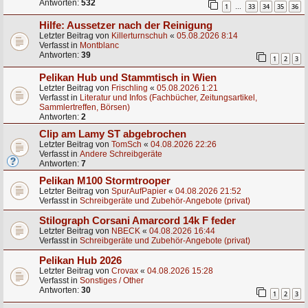
Antworten:
532
1
33
34
35
36
…
Hilfe: Aussetzer nach der Reinigung
Letzter Beitrag von
Killerturnschuh
«
05.08.2026 8:14
Verfasst in
Montblanc
Antworten:
39
1
2
3
Pelikan Hub und Stammtisch in Wien
Letzter Beitrag von
Frischling
«
05.08.2026 1:21
Verfasst in
Literatur und Infos (Fachbücher, Zeitungsartikel,
Sammlertreffen, Börsen)
Antworten:
2
Clip am Lamy ST abgebrochen
Letzter Beitrag von
TomSch
«
04.08.2026 22:26
Verfasst in
Andere Schreibgeräte
Antworten:
7
Pelikan M100 Stormtrooper
Letzter Beitrag von
SpurAufPapier
«
04.08.2026 21:52
Verfasst in
Schreibgeräte und Zubehör-Angebote (privat)
Stilograph Corsani Amarcord 14k F feder
Letzter Beitrag von
NBECK
«
04.08.2026 16:44
Verfasst in
Schreibgeräte und Zubehör-Angebote (privat)
Pelikan Hub 2026
Letzter Beitrag von
Crovax
«
04.08.2026 15:28
Verfasst in
Sonstiges / Other
Antworten:
30
1
2
3