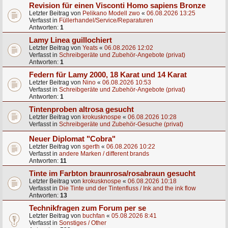
Revision für einen Visconti Homo sapiens Bronze
Letzter Beitrag von
Pelikano Modell zwo
«
06.08.2026 13:25
Verfasst in
Füllerhandel/Service/Reparaturen
Antworten:
1
Lamy Linea guillochiert
Letzter Beitrag von
Yeats
«
06.08.2026 12:02
Verfasst in
Schreibgeräte und Zubehör-Angebote (privat)
Antworten:
1
Federn für Lamy 2000, 18 Karat und 14 Karat
Letzter Beitrag von
Nino
«
06.08.2026 10:53
Verfasst in
Schreibgeräte und Zubehör-Angebote (privat)
Antworten:
1
Tintenproben altrosa gesucht
Letzter Beitrag von
krokusknospe
«
06.08.2026 10:28
Verfasst in
Schreibgeräte und Zubehör-Gesuche (privat)
Neuer Diplomat "Cobra"
Letzter Beitrag von
sgerth
«
06.08.2026 10:22
Verfasst in
andere Marken / different brands
Antworten:
11
Tinte im Farbton braunrosa/rosabraun gesucht
Letzter Beitrag von
krokusknospe
«
06.08.2026 10:18
Verfasst in
Die Tinte und der Tintenfluss / Ink and the ink flow
Antworten:
13
Technikfragen zum Forum per se
Letzter Beitrag von
buchfan
«
05.08.2026 8:41
Verfasst in
Sonstiges / Other