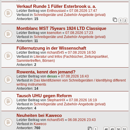
Verkauf Runde 1 Füller Esterbrook u. a.
Letzter Beitrag von
Enthousiast
«
07.08.2026 17:47
Verfasst in
Schreibgeräte und Zubehör-Angebote (privat)
Antworten:
15
1
2
Montblanc MST 75years 1924 LTD Classique
Letzter Beitrag von
ksenofon
«
07.08.2026 17:23
Verfasst in
Schreibgeräte und Zubehör-Angebote (privat)
Antworten:
11
Füllernutzung in der Wissenschaft
Letzter Beitrag von
richard545
«
07.08.2026 16:50
Verfasst in
Literatur und Infos (Fachbücher, Zeitungsartikel,
Sammlertreffen, Börsen)
Antworten:
2
Rowenta, kennt den jemand?
Letzter Beitrag von
desas
«
07.08.2026 16:43
Verfasst in
Das Identifizieren von Schreibgeräten / Identifying different
writing instruments
Antworten:
14
Tausch UHU gegen Reform
Letzter Beitrag von
StephanHX
«
07.08.2026 16:19
Verfasst in
Schreibgeräte und Zubehör-Angebote (privat)
Antworten:
4
Neuheiten bei Kaweco
Letzter Beitrag von
richard545
«
06.08.2026 23:43
Verfasst in
Kaweco
Antworten:
760
1
48
49
50
51
…