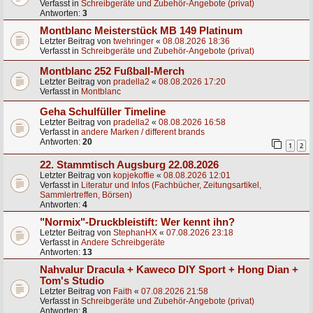
Verfasst in
Schreibgeräte und Zubehör-Angebote (privat)
Antworten:
3
Montblanc Meisterstück MB 149 Platinum
Letzter Beitrag von
twehringer
«
08.08.2026 18:36
Verfasst in
Schreibgeräte und Zubehör-Angebote (privat)
Montblanc 252 Fußball-Merch
Letzter Beitrag von
pradella2
«
08.08.2026 17:20
Verfasst in
Montblanc
Geha Schulfüller Timeline
Letzter Beitrag von
pradella2
«
08.08.2026 16:58
Verfasst in
andere Marken / different brands
Antworten:
20
1
2
22. Stammtisch Augsburg 22.08.2026
Letzter Beitrag von
kopjekoffie
«
08.08.2026 12:01
Verfasst in
Literatur und Infos (Fachbücher, Zeitungsartikel,
Sammlertreffen, Börsen)
Antworten:
4
"Normix"-Druckbleistift: Wer kennt ihn?
Letzter Beitrag von
StephanHX
«
07.08.2026 23:18
Verfasst in
Andere Schreibgeräte
Antworten:
13
Nahvalur Dracula + Kaweco DIY Sport + Hong Dian +
Tom's Studio
Letzter Beitrag von
Faith
«
07.08.2026 21:58
Verfasst in
Schreibgeräte und Zubehör-Angebote (privat)
Antworten:
8