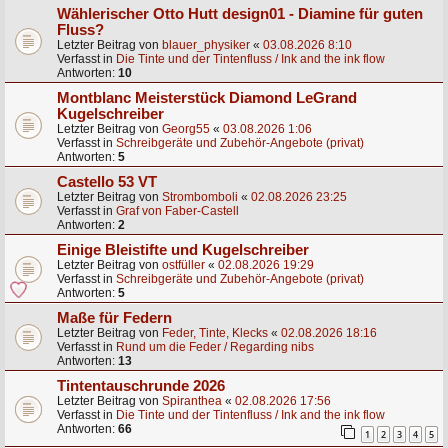
Wählerischer Otto Hutt design01 - Diamine für guten
Fluss?
Letzter Beitrag von
blauer_physiker
«
03.08.2026 8:10
Verfasst in
Die Tinte und der Tintenfluss / Ink and the ink flow
Antworten:
10
Montblanc Meisterstück Diamond LeGrand
Kugelschreiber
Letzter Beitrag von
Georg55
«
03.08.2026 1:06
Verfasst in
Schreibgeräte und Zubehör-Angebote (privat)
Antworten:
5
Castello 53 VT
Letzter Beitrag von
Strombomboli
«
02.08.2026 23:25
Verfasst in
Graf von Faber-Castell
Antworten:
2
Einige Bleistifte und Kugelschreiber
Letzter Beitrag von
ostfüller
«
02.08.2026 19:29
Verfasst in
Schreibgeräte und Zubehör-Angebote (privat)
Antworten:
5
Maße für Federn
Letzter Beitrag von
Feder, Tinte, Klecks
«
02.08.2026 18:16
Verfasst in
Rund um die Feder / Regarding nibs
Antworten:
13
Tintentauschrunde 2026
Letzter Beitrag von
Spiranthea
«
02.08.2026 17:56
Verfasst in
Die Tinte und der Tintenfluss / Ink and the ink flow
Antworten:
66
1
2
3
4
5