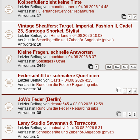
Kolbenfüller zieht keine Tinte
Letzter Beitrag von
mondindianer
«
04.08.2026 14:48
Verfasst in
Füllerhandel/Service/Reparaturen
Antworten:
17
1
2
Vintage Sheaffers: Target, Imperial, Fashion II, Cadet
23, Saratoga Snorkel, Stylist
Letzter Beitrag von
Hinterland
«
04.08.2026 10:08
Verfasst in
Schreibgeräte und Zubehör-Angebote (privat)
Antworten:
10
Kleine Fragen, schnelle Antworten
Letzter Beitrag von
buchfan
«
04.08.2026 8:37
Verfasst in
Sonstiges / Other
Antworten:
2449
1
161
162
163
164
…
Federschliff für schmalere Querlinien
Letzter Beitrag von
Gast1
«
04.08.2026 4:25
Verfasst in
Rund um die Feder / Regarding nibs
Antworten:
34
1
2
3
JoWo Feder (Berlin)
Letzter Beitrag von
richard545
«
03.08.2026 12:59
Verfasst in
Rund um die Feder / Regarding nibs
Antworten:
38
1
2
3
Lamy Studio Savannah & Terracotta
Letzter Beitrag von
hainabvbflo
«
03.08.2026 8:31
Verfasst in
Schreibgeräte und Zubehör-Angebote (privat)
Antworten:
1