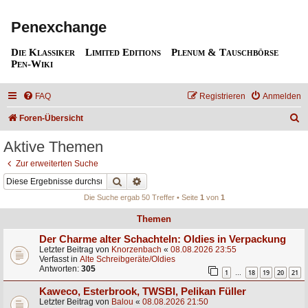
Penexchange
Die Klassiker
Limited Editions
Plenum & Tauschbörse
Pen-Wiki
FAQ
Registrieren
Anmelden
S
Foren-Übersicht
u
Aktive Themen
c
Zur erweiterten Suche
h
Suche
Erweiterte Suche
e
Die Suche ergab 50 Treffer • Seite
1
von
1
Themen
Der Charme alter Schachteln: Oldies in Verpackung
Letzter Beitrag von
Knorzenbach
«
08.08.2026 23:55
Verfasst in
Alte Schreibgeräte/Oldies
Antworten:
305
1
18
19
20
21
…
Kaweco, Esterbrook, TWSBI, Pelikan Füller
Letzter Beitrag von
Balou
«
08.08.2026 21:50