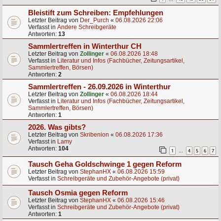
Bleistift zum Schreiben: Empfehlungen
Letzter Beitrag von
Der_Purch
«
06.08.2026 22:06
Verfasst in
Andere Schreibgeräte
Antworten:
13
Sammlertreffen in Winterthur CH
Letzter Beitrag von
Zollinger
«
06.08.2026 18:48
Verfasst in
Literatur und Infos (Fachbücher, Zeitungsartikel,
Sammlertreffen, Börsen)
Antworten:
2
Sammlertreffen - 26.09.2026 in Winterthur
Letzter Beitrag von
Zollinger
«
06.08.2026 18:44
Verfasst in
Literatur und Infos (Fachbücher, Zeitungsartikel,
Sammlertreffen, Börsen)
Antworten:
1
2026. Was gibts?
Letzter Beitrag von
Skribenion
«
06.08.2026 17:36
Verfasst in
Lamy
Antworten:
104
1
4
5
6
7
…
Tausch Geha Goldschwinge 1 gegen Reform
Letzter Beitrag von
StephanHX
«
06.08.2026 15:59
Verfasst in
Schreibgeräte und Zubehör-Angebote (privat)
Tausch Osmia gegen Reform
Letzter Beitrag von
StephanHX
«
06.08.2026 15:46
Verfasst in
Schreibgeräte und Zubehör-Angebote (privat)
Antworten:
1