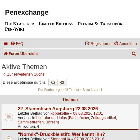
Penexchange
Die Klassiker
Limited Editions
Plenum & Tauschbörse
Pen-Wiki
FAQ
Registrieren
Anmelden
S
Foren-Übersicht
u
Aktive Themen
c
Zur erweiterten Suche
h
Suche
Erweiterte Suche
e
Die Suche ergab 48 Treffer • Seite
1
von
1
Themen
22. Stammtisch Augsburg 22.08.2026
Letzter Beitrag von
kopjekoffie
«
08.08.2026 12:01
Verfasst in
Literatur und Infos (Fachbücher, Zeitungsartikel,
Sammlertreffen, Börsen)
Antworten:
4
"Normix"-Druckbleistift: Wer kennt ihn?
Letzter Beitrag von
StephanHX
«
07.08.2026 23:18