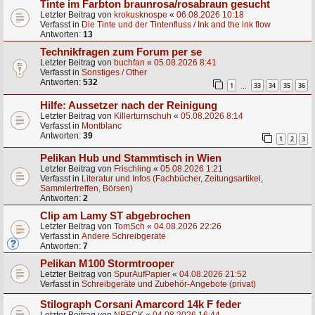
Tinte im Farbton braunrosa/rosabraun gesucht
Letzter Beitrag von
krokusknospe
«
06.08.2026 10:18
Verfasst in
Die Tinte und der Tintenfluss / Ink and the ink flow
Antworten:
13
Technikfragen zum Forum per se
Letzter Beitrag von
buchfan
«
05.08.2026 8:41
Verfasst in
Sonstiges / Other
Antworten:
532
1
33
34
35
36
…
Hilfe: Aussetzer nach der Reinigung
Letzter Beitrag von
Killerturnschuh
«
05.08.2026 8:14
Verfasst in
Montblanc
Antworten:
39
1
2
3
Pelikan Hub und Stammtisch in Wien
Letzter Beitrag von
Frischling
«
05.08.2026 1:21
Verfasst in
Literatur und Infos (Fachbücher, Zeitungsartikel,
Sammlertreffen, Börsen)
Antworten:
2
Clip am Lamy ST abgebrochen
Letzter Beitrag von
TomSch
«
04.08.2026 22:26
Verfasst in
Andere Schreibgeräte
Antworten:
7
Pelikan M100 Stormtrooper
Letzter Beitrag von
SpurAufPapier
«
04.08.2026 21:52
Verfasst in
Schreibgeräte und Zubehör-Angebote (privat)
Stilograph Corsani Amarcord 14k F feder