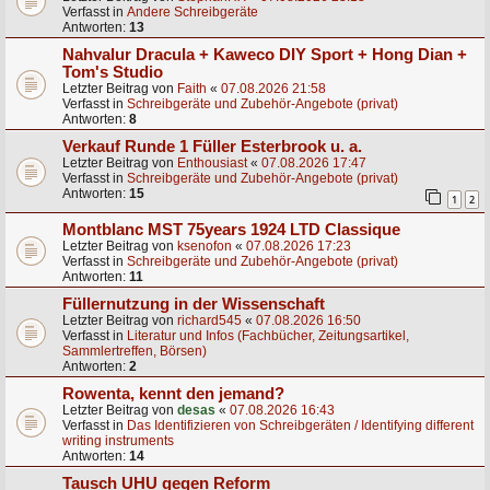
Verfasst in
Andere Schreibgeräte
Antworten:
13
Nahvalur Dracula + Kaweco DIY Sport + Hong Dian +
Tom's Studio
Letzter Beitrag von
Faith
«
07.08.2026 21:58
Verfasst in
Schreibgeräte und Zubehör-Angebote (privat)
Antworten:
8
Verkauf Runde 1 Füller Esterbrook u. a.
Letzter Beitrag von
Enthousiast
«
07.08.2026 17:47
Verfasst in
Schreibgeräte und Zubehör-Angebote (privat)
Antworten:
15
1
2
Montblanc MST 75years 1924 LTD Classique
Letzter Beitrag von
ksenofon
«
07.08.2026 17:23
Verfasst in
Schreibgeräte und Zubehör-Angebote (privat)
Antworten:
11
Füllernutzung in der Wissenschaft
Letzter Beitrag von
richard545
«
07.08.2026 16:50
Verfasst in
Literatur und Infos (Fachbücher, Zeitungsartikel,
Sammlertreffen, Börsen)
Antworten:
2
Rowenta, kennt den jemand?
Letzter Beitrag von
desas
«
07.08.2026 16:43
Verfasst in
Das Identifizieren von Schreibgeräten / Identifying different
writing instruments
Antworten:
14
Tausch UHU gegen Reform