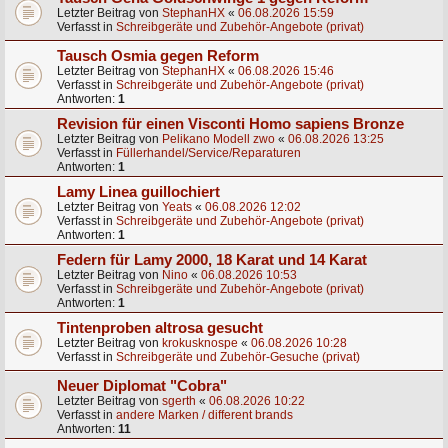
Letzter Beitrag von
StephanHX
«
06.08.2026 15:59
Verfasst in
Schreibgeräte und Zubehör-Angebote (privat)
Tausch Osmia gegen Reform
Letzter Beitrag von
StephanHX
«
06.08.2026 15:46
Verfasst in
Schreibgeräte und Zubehör-Angebote (privat)
Antworten:
1
Revision für einen Visconti Homo sapiens Bronze
Letzter Beitrag von
Pelikano Modell zwo
«
06.08.2026 13:25
Verfasst in
Füllerhandel/Service/Reparaturen
Antworten:
1
Lamy Linea guillochiert
Letzter Beitrag von
Yeats
«
06.08.2026 12:02
Verfasst in
Schreibgeräte und Zubehör-Angebote (privat)
Antworten:
1
Federn für Lamy 2000, 18 Karat und 14 Karat
Letzter Beitrag von
Nino
«
06.08.2026 10:53
Verfasst in
Schreibgeräte und Zubehör-Angebote (privat)
Antworten:
1
Tintenproben altrosa gesucht
Letzter Beitrag von
krokusknospe
«
06.08.2026 10:28
Verfasst in
Schreibgeräte und Zubehör-Gesuche (privat)
Neuer Diplomat "Cobra"
Letzter Beitrag von
sgerth
«
06.08.2026 10:22
Verfasst in
andere Marken / different brands
Antworten:
11