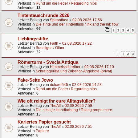
Verfasst in
Rund um die Feder / Regarding nibs
Antworten:
13
Tintentauschrunde 2026
Letzter Beitrag von
Spiranthea
«
02.08.2026 17:56
Verfasst in
Die Tinte und der Tintenfluss / Ink and the ink flow
Antworten:
66
1
2
3
4
5
Lieblingsstifte
Letzter Beitrag von
Faith
«
02.08.2026 17:22
Verfasst in
Sonstiges / Other
Antworten:
32
1
2
3
Römerturm - Svecia Antiqua
Letzter Beitrag von
Himmelsschreiber
«
02.08.2026 17:10
Verfasst in
Schreibgeräte und Zubehör-Angebote (privat)
Fake-Seite Jowo
Letzter Beitrag von
richard545
«
02.08.2026 14:58
Verfasst in
Rund um die Feder / Regarding nibs
Antworten:
6
Wie oft reinigt ihr eure Alltagsfüller?
Letzter Beitrag von
TheAlf
«
02.08.2026 7:59
Verfasst in
Die richtige Handhabung / Taking proper care
Antworten:
13
Kariertes Papier gesucht
Letzter Beitrag von
TheAlf
«
02.08.2026 7:51
Verfasst in
Papiere
Antworten:
8