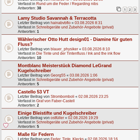
Verfasst in
Rund um die Feder / Regarding nibs
Antworten:
38
1
2
3
Lamy Studio Savannah & Terracotta
Letzter Beitrag von
hainabvbflo
«
03.08.2026 8:31
Verfasst in
Schreibgeräte und Zubehör-Angebote (privat)
Antworten:
1
Wählerischer Otto Hutt design01 - Diamine für guten
Fluss?
Letzter Beitrag von
blauer_physiker
«
03.08.2026 8:10
Verfasst in
Die Tinte und der Tintenfluss / Ink and the ink flow
Antworten:
10
Montblanc Meisterstück Diamond LeGrand
Kugelschreiber
Letzter Beitrag von
Georg55
«
03.08.2026 1:06
Verfasst in
Schreibgeräte und Zubehör-Angebote (privat)
Antworten:
5
Castello 53 VT
Letzter Beitrag von
Strombomboli
«
02.08.2026 23:25
Verfasst in
Graf von Faber-Castell
Antworten:
2
Einige Bleistifte und Kugelschreiber
Letzter Beitrag von
ostfüller
«
02.08.2026 19:29
Verfasst in
Schreibgeräte und Zubehör-Angebote (privat)
Antworten:
5
Maße für Federn
Letzter Beitrag von
Feder, Tinte, Klecks
«
02.08.2026 18:16