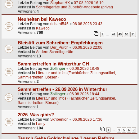
Letzter Beitrag von
StephanHX
«
07.08.2026 16:19
Verfasst in
Schreibgeräte und Zubehör-Angebote (privat)
Antworten:
4
Neuheiten bei Kaweco
Letzter Beitrag von
richard545
«
06.08.2026 23:43
Verfasst in
Kaweco
Antworten:
760
1
48
49
50
51
…
Bleistift zum Schreiben: Empfehlungen
Letzter Beitrag von
Der_Purch
«
06.08.2026 22:06
Verfasst in
Andere Schreibgeräte
Antworten:
13
Sammlertreffen in Winterthur CH
Letzter Beitrag von
Zollinger
«
06.08.2026 18:48
Verfasst in
Literatur und Infos (Fachbücher, Zeitungsartikel,
Sammlertreffen, Börsen)
Antworten:
2
Sammlertreffen - 26.09.2026 in Winterthur
Letzter Beitrag von
Zollinger
«
06.08.2026 18:44
Verfasst in
Literatur und Infos (Fachbücher, Zeitungsartikel,
Sammlertreffen, Börsen)
Antworten:
1
2026. Was gibts?
Letzter Beitrag von
Skribenion
«
06.08.2026 17:36
Verfasst in
Lamy
Antworten:
104
1
4
5
6
7
…
Tausch Geha Goldschwinge 1 gegen Reform