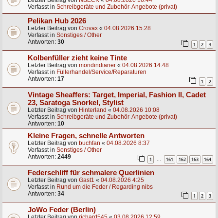
Letzter Beitrag von
NBECK
«
04.08.2026 16:44
Verfasst in
Schreibgeräte und Zubehör-Angebote (privat)
Pelikan Hub 2026
Letzter Beitrag von
Crovax
«
04.08.2026 15:28
Verfasst in
Sonstiges / Other
Antworten:
30
1
2
3
Kolbenfüller zieht keine Tinte
Letzter Beitrag von
mondindianer
«
04.08.2026 14:48
Verfasst in
Füllerhandel/Service/Reparaturen
Antworten:
17
1
2
Vintage Sheaffers: Target, Imperial, Fashion II, Cadet
23, Saratoga Snorkel, Stylist
Letzter Beitrag von
Hinterland
«
04.08.2026 10:08
Verfasst in
Schreibgeräte und Zubehör-Angebote (privat)
Antworten:
10
Kleine Fragen, schnelle Antworten
Letzter Beitrag von
buchfan
«
04.08.2026 8:37
Verfasst in
Sonstiges / Other
Antworten:
2449
1
161
162
163
164
…
Federschliff für schmalere Querlinien
Letzter Beitrag von
Gast1
«
04.08.2026 4:25
Verfasst in
Rund um die Feder / Regarding nibs
Antworten:
34
1
2
3
JoWo Feder (Berlin)
Letzter Beitrag von
richard545
«
03.08.2026 12:59