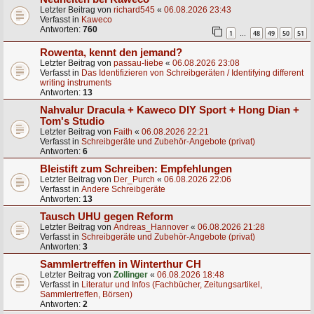
Letzter Beitrag von
richard545
«
06.08.2026 23:43
Verfasst in
Kaweco
Antworten:
760
1
48
49
50
51
…
Rowenta, kennt den jemand?
Letzter Beitrag von
passau-liebe
«
06.08.2026 23:08
Verfasst in
Das Identifizieren von Schreibgeräten / Identifying different
writing instruments
Antworten:
13
Nahvalur Dracula + Kaweco DIY Sport + Hong Dian +
Tom's Studio
Letzter Beitrag von
Faith
«
06.08.2026 22:21
Verfasst in
Schreibgeräte und Zubehör-Angebote (privat)
Antworten:
6
Bleistift zum Schreiben: Empfehlungen
Letzter Beitrag von
Der_Purch
«
06.08.2026 22:06
Verfasst in
Andere Schreibgeräte
Antworten:
13
Tausch UHU gegen Reform
Letzter Beitrag von
Andreas_Hannover
«
06.08.2026 21:28
Verfasst in
Schreibgeräte und Zubehör-Angebote (privat)
Antworten:
3
Sammlertreffen in Winterthur CH
Letzter Beitrag von
Zollinger
«
06.08.2026 18:48
Verfasst in
Literatur und Infos (Fachbücher, Zeitungsartikel,
Sammlertreffen, Börsen)
Antworten:
2