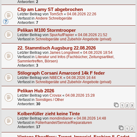
Antworten:
2
Clip am Lamy ST abgebrochen
Letzter Beitrag von
TomSch
«
04.08.2026 22:26
Verfasst in
Andere Schreibgeräte
Antworten:
7
Pelikan M100 Stormtrooper
Letzter Beitrag von
SpurAufPapier
«
04.08.2026 21:52
Verfasst in
Schreibgeräte und Zubehör-Angebote (privat)
22. Stammtisch Augsburg 22.08.2026
Letzter Beitrag von
James Longstreet
«
04.08.2026 18:54
Verfasst in
Literatur und Infos (Fachbücher, Zeitungsartikel,
Sammlertreffen, Börsen)
Antworten:
3
Stilograph Corsani Amarcord 14k F feder
Letzter Beitrag von
NBECK
«
04.08.2026 16:44
Verfasst in
Schreibgeräte und Zubehör-Angebote (privat)
Pelikan Hub 2026
Letzter Beitrag von
Crovax
«
04.08.2026 15:28
Verfasst in
Sonstiges / Other
Antworten:
30
1
2
3
Kolbenfüller zieht keine Tinte
Letzter Beitrag von
mondindianer
«
04.08.2026 14:48
Verfasst in
Füllerhandel/Service/Reparaturen
Antworten:
17
1
2