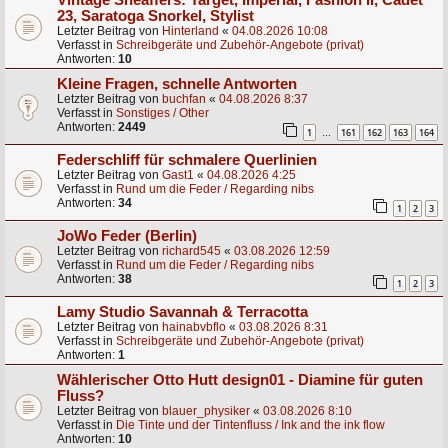
Vintage Sheaffers: Target, Imperial, Fashion II, Cadet
23, Saratoga Snorkel, Stylist
Letzter Beitrag von
Hinterland
«
04.08.2026 10:08
Verfasst in
Schreibgeräte und Zubehör-Angebote (privat)
Antworten:
10
Kleine Fragen, schnelle Antworten
Letzter Beitrag von
buchfan
«
04.08.2026 8:37
Verfasst in
Sonstiges / Other
Antworten:
2449
1
161
162
163
164
…
Federschliff für schmalere Querlinien
Letzter Beitrag von
Gast1
«
04.08.2026 4:25
Verfasst in
Rund um die Feder / Regarding nibs
Antworten:
34
1
2
3
JoWo Feder (Berlin)
Letzter Beitrag von
richard545
«
03.08.2026 12:59
Verfasst in
Rund um die Feder / Regarding nibs
Antworten:
38
1
2
3
Lamy Studio Savannah & Terracotta
Letzter Beitrag von
hainabvbflo
«
03.08.2026 8:31
Verfasst in
Schreibgeräte und Zubehör-Angebote (privat)
Antworten:
1
Wählerischer Otto Hutt design01 - Diamine für guten
Fluss?
Letzter Beitrag von
blauer_physiker
«
03.08.2026 8:10
Verfasst in
Die Tinte und der Tintenfluss / Ink and the ink flow
Antworten:
10