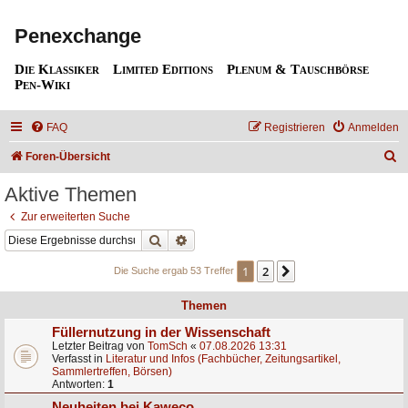
Penexchange
Die Klassiker
Limited Editions
Plenum & Tauschbörse
Pen-Wiki
FAQ
Registrieren
Anmelden
S
Foren-Übersicht
u
Aktive Themen
c
Zur erweiterten Suche
h
Suche
Erweiterte Suche
e
1
2
Nächste
Die Suche ergab 53 Treffer
Themen
Füllernutzung in der Wissenschaft
Letzter Beitrag von
TomSch
«
07.08.2026 13:31
Verfasst in
Literatur und Infos (Fachbücher, Zeitungsartikel,
Sammlertreffen, Börsen)
Antworten:
1
Neuheiten bei Kaweco