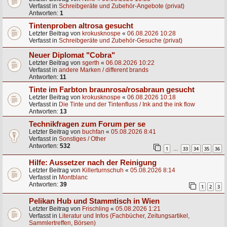
Verfasst in
Schreibgeräte und Zubehör-Angebote (privat)
Antworten:
1
Tintenproben altrosa gesucht
Letzter Beitrag von
krokusknospe
«
06.08.2026 10:28
Verfasst in
Schreibgeräte und Zubehör-Gesuche (privat)
Neuer Diplomat "Cobra"
Letzter Beitrag von
sgerth
«
06.08.2026 10:22
Verfasst in
andere Marken / different brands
Antworten:
11
Tinte im Farbton braunrosa/rosabraun gesucht
Letzter Beitrag von
krokusknospe
«
06.08.2026 10:18
Verfasst in
Die Tinte und der Tintenfluss / Ink and the ink flow
Antworten:
13
Technikfragen zum Forum per se
Letzter Beitrag von
buchfan
«
05.08.2026 8:41
Verfasst in
Sonstiges / Other
Antworten:
532
1
33
34
35
36
…
Hilfe: Aussetzer nach der Reinigung
Letzter Beitrag von
Killerturnschuh
«
05.08.2026 8:14
Verfasst in
Montblanc
Antworten:
39
1
2
3
Pelikan Hub und Stammtisch in Wien
Letzter Beitrag von
Frischling
«
05.08.2026 1:21
Verfasst in
Literatur und Infos (Fachbücher, Zeitungsartikel,
Sammlertreffen, Börsen)