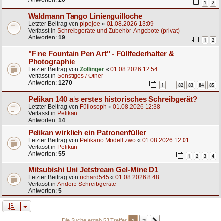
Antworten:
20
1
2
Waldmann Tango Linienguilloche
Letzter Beitrag von
pipejoe
«
01.08.2026 13:09
Verfasst in
Schreibgeräte und Zubehör-Angebote (privat)
Antworten:
19
1
2
"Fine Fountain Pen Art" - Füllfederhalter &
Photographie
Letzter Beitrag von
Zollinger
«
01.08.2026 12:54
Verfasst in
Sonstiges / Other
Antworten:
1270
1
82
83
84
85
…
Pelikan 140 als erstes historisches Schreibgerät?
Letzter Beitrag von
Füllosoph
«
01.08.2026 12:38
Verfasst in
Pelikan
Antworten:
14
Pelikan wirklich ein Patronenfüller
Letzter Beitrag von
Pelikano Modell zwo
«
01.08.2026 12:01
Verfasst in
Pelikan
Antworten:
55
1
2
3
4
Mitsubishi Uni Jetstream Gel-Mine D1
Letzter Beitrag von
richard545
«
01.08.2026 8:48
Verfasst in
Andere Schreibgeräte
Antworten:
5
1
2
Die Suche ergab 53 Treffer