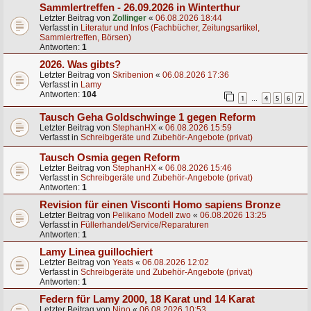
Sammlertreffen - 26.09.2026 in Winterthur
Letzter Beitrag von
Zollinger
«
06.08.2026 18:44
Verfasst in
Literatur und Infos (Fachbücher, Zeitungsartikel,
Sammlertreffen, Börsen)
Antworten:
1
2026. Was gibts?
Letzter Beitrag von
Skribenion
«
06.08.2026 17:36
Verfasst in
Lamy
Antworten:
104
1
4
5
6
7
…
Tausch Geha Goldschwinge 1 gegen Reform
Letzter Beitrag von
StephanHX
«
06.08.2026 15:59
Verfasst in
Schreibgeräte und Zubehör-Angebote (privat)
Tausch Osmia gegen Reform
Letzter Beitrag von
StephanHX
«
06.08.2026 15:46
Verfasst in
Schreibgeräte und Zubehör-Angebote (privat)
Antworten:
1
Revision für einen Visconti Homo sapiens Bronze
Letzter Beitrag von
Pelikano Modell zwo
«
06.08.2026 13:25
Verfasst in
Füllerhandel/Service/Reparaturen
Antworten:
1
Lamy Linea guillochiert
Letzter Beitrag von
Yeats
«
06.08.2026 12:02
Verfasst in
Schreibgeräte und Zubehör-Angebote (privat)
Antworten:
1
Federn für Lamy 2000, 18 Karat und 14 Karat
Letzter Beitrag von
Nino
«
06.08.2026 10:53