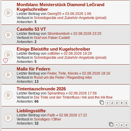
Montblanc Meisterstück Diamond LeGrand
Kugelschreiber
Letzter Beitrag von
Georg55
«
03.08.2026 1:06
Verfasst in
Schreibgeräte und Zubehör-Angebote (privat)
Antworten:
5
Castello 53 VT
Letzter Beitrag von
Strombomboli
«
02.08.2026 23:25
Verfasst in
Graf von Faber-Castell
Antworten:
2
Einige Bleistifte und Kugelschreiber
Letzter Beitrag von
ostfüller
«
02.08.2026 19:29
Verfasst in
Schreibgeräte und Zubehör-Angebote (privat)
Antworten:
5
Maße für Federn
Letzter Beitrag von
Feder, Tinte, Klecks
«
02.08.2026 18:16
Verfasst in
Rund um die Feder / Regarding nibs
Antworten:
13
Tintentauschrunde 2026
Letzter Beitrag von
Spiranthea
«
02.08.2026 17:56
Verfasst in
Die Tinte und der Tintenfluss / Ink and the ink flow
Antworten:
66
1
2
3
4
5
Lieblingsstifte
Letzter Beitrag von
Faith
«
02.08.2026 17:22
Verfasst in
Sonstiges / Other
Antworten:
32
1
2
3