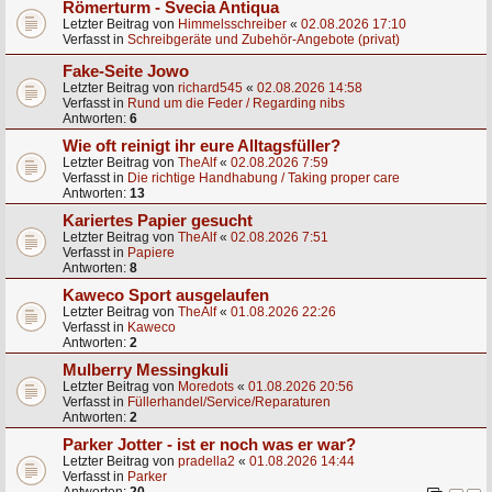
Römerturm - Svecia Antiqua
Letzter Beitrag von
Himmelsschreiber
«
02.08.2026 17:10
Verfasst in
Schreibgeräte und Zubehör-Angebote (privat)
Fake-Seite Jowo
Letzter Beitrag von
richard545
«
02.08.2026 14:58
Verfasst in
Rund um die Feder / Regarding nibs
Antworten:
6
Wie oft reinigt ihr eure Alltagsfüller?
Letzter Beitrag von
TheAlf
«
02.08.2026 7:59
Verfasst in
Die richtige Handhabung / Taking proper care
Antworten:
13
Kariertes Papier gesucht
Letzter Beitrag von
TheAlf
«
02.08.2026 7:51
Verfasst in
Papiere
Antworten:
8
Kaweco Sport ausgelaufen
Letzter Beitrag von
TheAlf
«
01.08.2026 22:26
Verfasst in
Kaweco
Antworten:
2
Mulberry Messingkuli
Letzter Beitrag von
Moredots
«
01.08.2026 20:56
Verfasst in
Füllerhandel/Service/Reparaturen
Antworten:
2
Parker Jotter - ist er noch was er war?
Letzter Beitrag von
pradella2
«
01.08.2026 14:44
Verfasst in
Parker