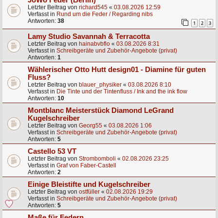
Letzter Beitrag von
richard545
«
03.08.2026 12:59
Verfasst in
Rund um die Feder / Regarding nibs
Antworten:
38
1
2
3
Lamy Studio Savannah & Terracotta
Letzter Beitrag von
hainabvbflo
«
03.08.2026 8:31
Verfasst in
Schreibgeräte und Zubehör-Angebote (privat)
Antworten:
1
Wählerischer Otto Hutt design01 - Diamine für guten
Fluss?
Letzter Beitrag von
blauer_physiker
«
03.08.2026 8:10
Verfasst in
Die Tinte und der Tintenfluss / Ink and the ink flow
Antworten:
10
Montblanc Meisterstück Diamond LeGrand
Kugelschreiber
Letzter Beitrag von
Georg55
«
03.08.2026 1:06
Verfasst in
Schreibgeräte und Zubehör-Angebote (privat)
Antworten:
5
Castello 53 VT
Letzter Beitrag von
Strombomboli
«
02.08.2026 23:25
Verfasst in
Graf von Faber-Castell
Antworten:
2
Einige Bleistifte und Kugelschreiber
Letzter Beitrag von
ostfüller
«
02.08.2026 19:29
Verfasst in
Schreibgeräte und Zubehör-Angebote (privat)
Antworten:
5
Maße für Federn