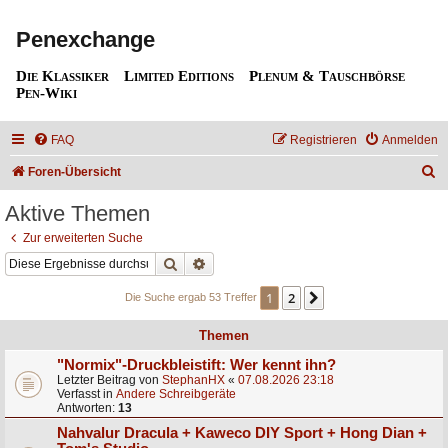
Penexchange
Die Klassiker
Limited Editions
Plenum & Tauschbörse
Pen-Wiki
FAQ
Registrieren
Anmelden
S
Foren-Übersicht
u
Aktive Themen
c
Zur erweiterten Suche
h
Suche
Erweiterte Suche
e
1
2
Nächste
Die Suche ergab 53 Treffer
Themen
"Normix"-Druckbleistift: Wer kennt ihn?
Letzter Beitrag von
StephanHX
«
07.08.2026 23:18
Verfasst in
Andere Schreibgeräte
Antworten:
13
Nahvalur Dracula + Kaweco DIY Sport + Hong Dian +