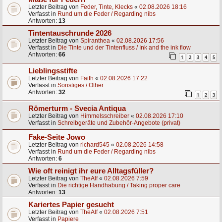
Letzter Beitrag von
Feder, Tinte, Klecks
«
02.08.2026 18:16
Verfasst in
Rund um die Feder / Regarding nibs
Antworten:
13
Tintentauschrunde 2026
Letzter Beitrag von
Spiranthea
«
02.08.2026 17:56
Verfasst in
Die Tinte und der Tintenfluss / Ink and the ink flow
Antworten:
66
1
2
3
4
5
Lieblingsstifte
Letzter Beitrag von
Faith
«
02.08.2026 17:22
Verfasst in
Sonstiges / Other
Antworten:
32
1
2
3
Römerturm - Svecia Antiqua
Letzter Beitrag von
Himmelsschreiber
«
02.08.2026 17:10
Verfasst in
Schreibgeräte und Zubehör-Angebote (privat)
Fake-Seite Jowo
Letzter Beitrag von
richard545
«
02.08.2026 14:58
Verfasst in
Rund um die Feder / Regarding nibs
Antworten:
6
Wie oft reinigt ihr eure Alltagsfüller?
Letzter Beitrag von
TheAlf
«
02.08.2026 7:59
Verfasst in
Die richtige Handhabung / Taking proper care
Antworten:
13
Kariertes Papier gesucht
Letzter Beitrag von
TheAlf
«
02.08.2026 7:51
Verfasst in
Papiere