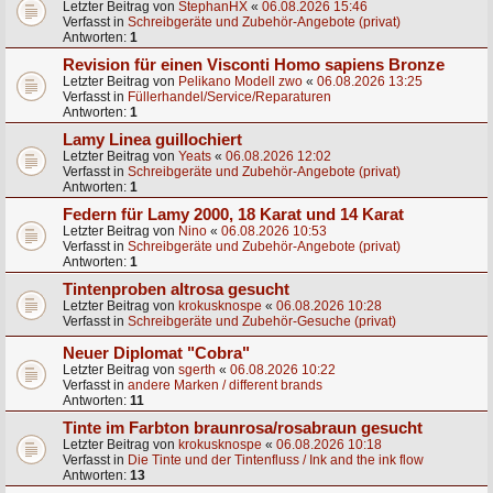
Letzter Beitrag von
StephanHX
«
06.08.2026 15:46
Verfasst in
Schreibgeräte und Zubehör-Angebote (privat)
Antworten:
1
Revision für einen Visconti Homo sapiens Bronze
Letzter Beitrag von
Pelikano Modell zwo
«
06.08.2026 13:25
Verfasst in
Füllerhandel/Service/Reparaturen
Antworten:
1
Lamy Linea guillochiert
Letzter Beitrag von
Yeats
«
06.08.2026 12:02
Verfasst in
Schreibgeräte und Zubehör-Angebote (privat)
Antworten:
1
Federn für Lamy 2000, 18 Karat und 14 Karat
Letzter Beitrag von
Nino
«
06.08.2026 10:53
Verfasst in
Schreibgeräte und Zubehör-Angebote (privat)
Antworten:
1
Tintenproben altrosa gesucht
Letzter Beitrag von
krokusknospe
«
06.08.2026 10:28
Verfasst in
Schreibgeräte und Zubehör-Gesuche (privat)
Neuer Diplomat "Cobra"
Letzter Beitrag von
sgerth
«
06.08.2026 10:22
Verfasst in
andere Marken / different brands
Antworten:
11
Tinte im Farbton braunrosa/rosabraun gesucht
Letzter Beitrag von
krokusknospe
«
06.08.2026 10:18
Verfasst in
Die Tinte und der Tintenfluss / Ink and the ink flow
Antworten:
13