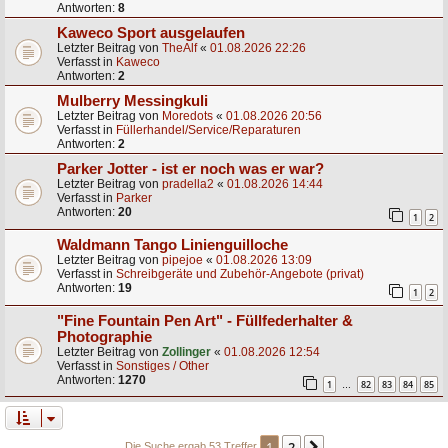
Antworten:
8
Kaweco Sport ausgelaufen
Letzter Beitrag von
TheAlf
«
01.08.2026 22:26
Verfasst in
Kaweco
Antworten:
2
Mulberry Messingkuli
Letzter Beitrag von
Moredots
«
01.08.2026 20:56
Verfasst in
Füllerhandel/Service/Reparaturen
Antworten:
2
Parker Jotter - ist er noch was er war?
Letzter Beitrag von
pradella2
«
01.08.2026 14:44
Verfasst in
Parker
Antworten:
20
1
2
Waldmann Tango Linienguilloche
Letzter Beitrag von
pipejoe
«
01.08.2026 13:09
Verfasst in
Schreibgeräte und Zubehör-Angebote (privat)
Antworten:
19
1
2
"Fine Fountain Pen Art" - Füllfederhalter &
Photographie
Letzter Beitrag von
Zollinger
«
01.08.2026 12:54
Verfasst in
Sonstiges / Other
Antworten:
1270
1
82
83
84
85
…
1
2
Die Suche ergab 53 Treffer