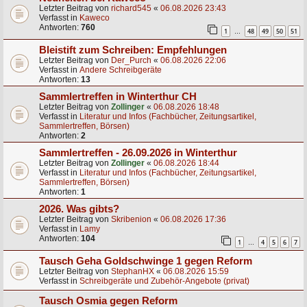
Letzter Beitrag von
richard545
«
06.08.2026 23:43
Verfasst in
Kaweco
Antworten:
760
1
48
49
50
51
…
Bleistift zum Schreiben: Empfehlungen
Letzter Beitrag von
Der_Purch
«
06.08.2026 22:06
Verfasst in
Andere Schreibgeräte
Antworten:
13
Sammlertreffen in Winterthur CH
Letzter Beitrag von
Zollinger
«
06.08.2026 18:48
Verfasst in
Literatur und Infos (Fachbücher, Zeitungsartikel,
Sammlertreffen, Börsen)
Antworten:
2
Sammlertreffen - 26.09.2026 in Winterthur
Letzter Beitrag von
Zollinger
«
06.08.2026 18:44
Verfasst in
Literatur und Infos (Fachbücher, Zeitungsartikel,
Sammlertreffen, Börsen)
Antworten:
1
2026. Was gibts?
Letzter Beitrag von
Skribenion
«
06.08.2026 17:36
Verfasst in
Lamy
Antworten:
104
1
4
5
6
7
…
Tausch Geha Goldschwinge 1 gegen Reform
Letzter Beitrag von
StephanHX
«
06.08.2026 15:59
Verfasst in
Schreibgeräte und Zubehör-Angebote (privat)
Tausch Osmia gegen Reform