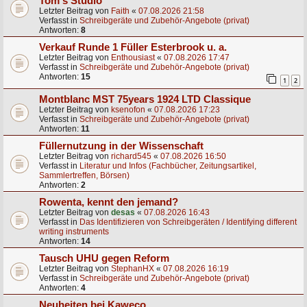
Tom's Studio
Letzter Beitrag von
Faith
«
07.08.2026 21:58
Verfasst in
Schreibgeräte und Zubehör-Angebote (privat)
Antworten:
8
Verkauf Runde 1 Füller Esterbrook u. a.
Letzter Beitrag von
Enthousiast
«
07.08.2026 17:47
Verfasst in
Schreibgeräte und Zubehör-Angebote (privat)
Antworten:
15
1
2
Montblanc MST 75years 1924 LTD Classique
Letzter Beitrag von
ksenofon
«
07.08.2026 17:23
Verfasst in
Schreibgeräte und Zubehör-Angebote (privat)
Antworten:
11
Füllernutzung in der Wissenschaft
Letzter Beitrag von
richard545
«
07.08.2026 16:50
Verfasst in
Literatur und Infos (Fachbücher, Zeitungsartikel,
Sammlertreffen, Börsen)
Antworten:
2
Rowenta, kennt den jemand?
Letzter Beitrag von
desas
«
07.08.2026 16:43
Verfasst in
Das Identifizieren von Schreibgeräten / Identifying different
writing instruments
Antworten:
14
Tausch UHU gegen Reform
Letzter Beitrag von
StephanHX
«
07.08.2026 16:19
Verfasst in
Schreibgeräte und Zubehör-Angebote (privat)
Antworten:
4
Neuheiten bei Kaweco