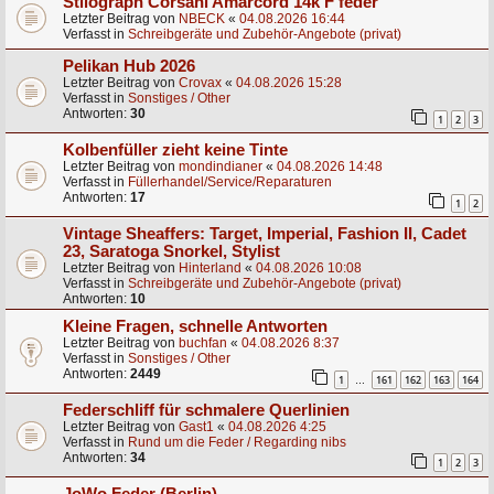
Stilograph Corsani Amarcord 14k F feder
Letzter Beitrag von
NBECK
«
04.08.2026 16:44
Verfasst in
Schreibgeräte und Zubehör-Angebote (privat)
Pelikan Hub 2026
Letzter Beitrag von
Crovax
«
04.08.2026 15:28
Verfasst in
Sonstiges / Other
Antworten:
30
1
2
3
Kolbenfüller zieht keine Tinte
Letzter Beitrag von
mondindianer
«
04.08.2026 14:48
Verfasst in
Füllerhandel/Service/Reparaturen
Antworten:
17
1
2
Vintage Sheaffers: Target, Imperial, Fashion II, Cadet
23, Saratoga Snorkel, Stylist
Letzter Beitrag von
Hinterland
«
04.08.2026 10:08
Verfasst in
Schreibgeräte und Zubehör-Angebote (privat)
Antworten:
10
Kleine Fragen, schnelle Antworten
Letzter Beitrag von
buchfan
«
04.08.2026 8:37
Verfasst in
Sonstiges / Other
Antworten:
2449
1
161
162
163
164
…
Federschliff für schmalere Querlinien
Letzter Beitrag von
Gast1
«
04.08.2026 4:25
Verfasst in
Rund um die Feder / Regarding nibs
Antworten:
34
1
2
3
JoWo Feder (Berlin)