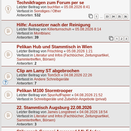
Technikfragen zum Forum per se
Letzter Beitrag von
buchfan
«
05.08.2026 8:41
Verfasst in
Sonstiges / Other
Antworten:
532
1
33
34
35
36
…
Hilfe: Aussetzer nach der Reinigung
Letzter Beitrag von
Killerturnschuh
«
05.08.2026 8:14
Verfasst in
Montblanc
Antworten:
39
1
2
3
Pelikan Hub und Stammtisch in Wien
Letzter Beitrag von
Frischling
«
05.08.2026 1:21
Verfasst in
Literatur und Infos (Fachbücher, Zeitungsartikel,
Sammlertreffen, Börsen)
Antworten:
2
Clip am Lamy ST abgebrochen
Letzter Beitrag von
TomSch
«
04.08.2026 22:26
Verfasst in
Andere Schreibgeräte
Antworten:
7
Pelikan M100 Stormtrooper
Letzter Beitrag von
SpurAufPapier
«
04.08.2026 21:52
Verfasst in
Schreibgeräte und Zubehör-Angebote (privat)
22. Stammtisch Augsburg 22.08.2026
Letzter Beitrag von
James Longstreet
«
04.08.2026 18:54
Verfasst in
Literatur und Infos (Fachbücher, Zeitungsartikel,
Sammlertreffen, Börsen)
Antworten:
3