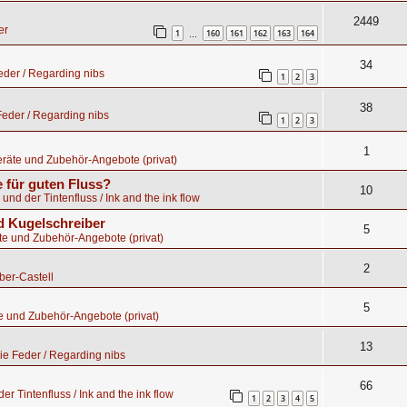
2449
er
1
160
161
162
163
164
…
34
der / Regarding nibs
1
2
3
38
eder / Regarding nibs
1
2
3
1
räte und Zubehör-Angebote (privat)
 für guten Fluss?
10
 und der Tintenfluss / Ink and the ink flow
 Kugelschreiber
5
te und Zubehör-Angebote (privat)
2
ber-Castell
5
e und Zubehör-Angebote (privat)
13
e Feder / Regarding nibs
66
er Tintenfluss / Ink and the ink flow
1
2
3
4
5