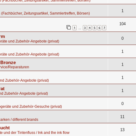
os (Fachbücher, Zeitungsartikel, Sammlertreffen, Börsen)
1
s (Fachbücher, Zeitungsartikel, Sammlertreffen, Börsen)
104
1
3
4
5
6
7
…
orm
0
räte und Zubehör-Angebote (privat)
1
räte und Zubehör-Angebote (privat)
s Bronze
1
rvice/Reparaturen
1
nd Zubehör-Angebote (privat)
rat
1
nd Zubehör-Angebote (privat)
0
bgeräte und Zubehör-Gesuche (privat)
11
rken / different brands
sucht
13
te und der Tintenfluss / Ink and the ink flow