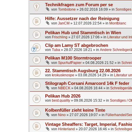
Technikfragen zum Forum per se
von
Tombstone
»
26.02.2016 16:09
» in
Sonstiges 
Hilfe: Aussetzer nach der Reinigung
von
JanCM
»
12.07.2026 22:54
» in
Montblanc
Pelikan Hub und Stammtisch in Wien
von
Frischling
»
27.07.2026 17:06
» in
Literatur und I
Clip am Lamy ST abgebrochen
von
Tuba
»
28.07.2026 18:21
» in
Andere Schreibgerä
Pelikan M100 Stormtrooper
von
SpurAufPapier
»
04.08.2026 21:52
» in
Schrei
22. Stammtisch Augsburg 22.08.2026
von
krokusknospe
»
03.08.2026 14:29
» in
Literatur u
Stilograph Corsani Amarcord 14k F feder
von
NBECK
»
04.08.2026 16:44
» in
Schreibgerät
Pelikan Hub 2026
von
best.quality
»
09.06.2026 15:32
» in
Sonstiges / O
Kolbenfüller zieht keine Tinte
von
Nino
»
27.07.2026 19:07
» in
Füllerhandel/Se
Vintage Sheaffers: Target, Imperial, Fashio
von
Hinterland
»
20.07.2026 16:46
» in
Schreibger