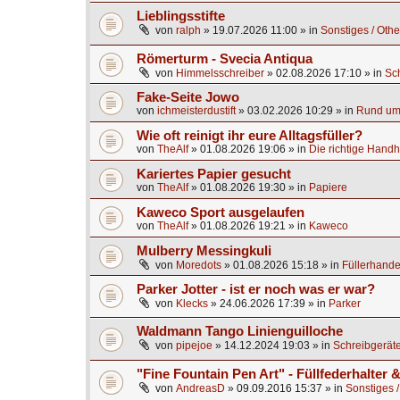
Lieblingsstifte
von
ralph
»
19.07.2026 11:00
» in
Sonstiges / Othe
Römerturm - Svecia Antiqua
von
Himmelsschreiber
»
02.08.2026 17:10
» in
Sc
Fake-Seite Jowo
von
ichmeisterdustift
»
03.02.2026 10:29
» in
Rund um 
Wie oft reinigt ihr eure Alltagsfüller?
von
TheAlf
»
01.08.2026 19:06
» in
Die richtige Handh
Kariertes Papier gesucht
von
TheAlf
»
01.08.2026 19:30
» in
Papiere
Kaweco Sport ausgelaufen
von
TheAlf
»
01.08.2026 19:21
» in
Kaweco
Mulberry Messingkuli
von
Moredots
»
01.08.2026 15:18
» in
Füllerhande
Parker Jotter - ist er noch was er war?
von
Klecks
»
24.06.2026 17:39
» in
Parker
Waldmann Tango Linienguilloche
von
pipejoe
»
14.12.2024 19:03
» in
Schreibgeräte
"Fine Fountain Pen Art" - Füllfederhalter
von
AndreasD
»
09.09.2016 15:37
» in
Sonstiges /