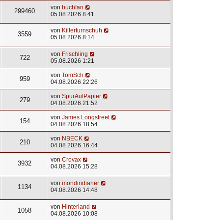
von
buchfan
299460
05.08.2026 8:41
von
Killerturnschuh
3559
05.08.2026 8:14
von
Frischling
722
05.08.2026 1:21
von
TomSch
959
04.08.2026 22:26
von
SpurAufPapier
279
04.08.2026 21:52
von
James Longstreet
154
04.08.2026 18:54
von
NBECK
210
04.08.2026 16:44
von
Crovax
3932
04.08.2026 15:28
von
mondindianer
1134
04.08.2026 14:48
von
Hinterland
1058
04.08.2026 10:08