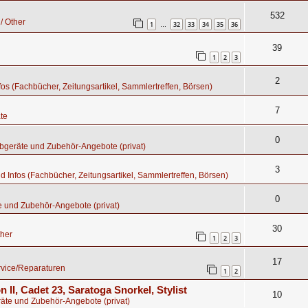
532
/ Other
1
32
33
34
35
36
…
39
1
2
3
2
nfos (Fachbücher, Zeitungsartikel, Sammlertreffen, Börsen)
7
te
0
bgeräte und Zubehör-Angebote (privat)
3
nd Infos (Fachbücher, Zeitungsartikel, Sammlertreffen, Börsen)
0
e und Zubehör-Angebote (privat)
30
ther
1
2
3
17
rvice/Reparaturen
1
2
n II, Cadet 23, Saratoga Snorkel, Stylist
10
äte und Zubehör-Angebote (privat)