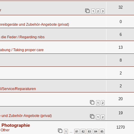
32
r
1
2
3
0
hreibgeräte und Zubehör-Angebote (privat)
6
die Feder / Regarding nibs
13
abung / Taking proper care
8
2
2
l/Service/Reparaturen
20
1
2
19
 und Zubehör-Angebote (privat)
1
2
 & Photographie
1270
 Other
1
81
82
83
84
85
…