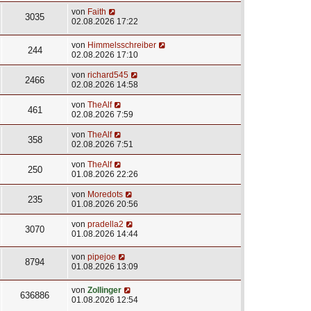
von
Faith
3035
02.08.2026 17:22
von
Himmelsschreiber
244
02.08.2026 17:10
von
richard545
2466
02.08.2026 14:58
von
TheAlf
461
02.08.2026 7:59
von
TheAlf
358
02.08.2026 7:51
von
TheAlf
250
01.08.2026 22:26
von
Moredots
235
01.08.2026 20:56
von
pradella2
3070
01.08.2026 14:44
von
pipejoe
8794
01.08.2026 13:09
von
Zollinger
636886
01.08.2026 12:54