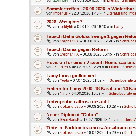
von
Zollinger
»
31.05.2026 9:50
» in
Literatur und Inf
Sammlertreffen - 26.09.2026 in Winterthur
von
imperius
»
22.07.2026 1:40
» in
Literatur und Info
2026. Was gibts?
von
teddyhh
»
01.01.2026 19:10
» in
Lamy
Tausch Geha Goldschwinge 1 gegen Ref
von
StephanHX
»
06.08.2026 15:59
» in
Schreibge
Tausch Osmia gegen Reform
von
StephanHX
»
06.08.2026 15:45
» in
Schreibge
Revision für einen Visconti Homo sapien
von
Pitterken
»
06.08.2026 12:29
» in
Füllerhandel/Se
Lamy Linea guillochiert
von
Yeats
»
07.07.2026 11:52
» in
Schreibgeräte u
Federn für Lamy 2000, 18 Karat und 14 Ka
von
Nino
»
04.08.2026 10:58
» in
Schreibgeräte u
Tintenproben altrosa gesucht
von
krokusknospe
»
06.08.2026 10:28
» in
Schrei
Neuer Diplomat "Cobra"
von
SvenHansK
»
13.07.2026 18:45
» in
andere Ma
Tinte im Farbton braunrosa/rosabraun ge
von
krokusknospe
»
10.07.2026 15:29
» in
Die Tin