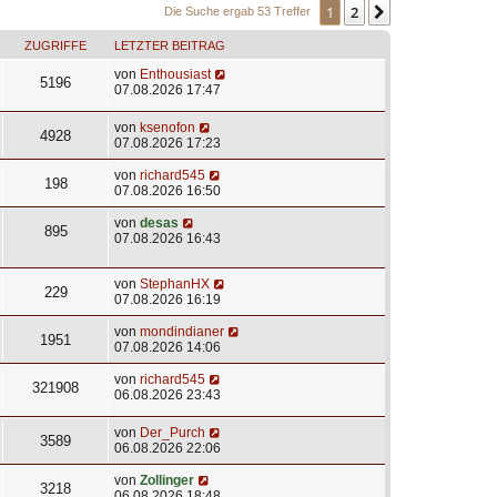
1
2
Nächste
Die Suche ergab 53 Treffer
ZUGRIFFE
LETZTER BEITRAG
von
Enthousiast
5196
07.08.2026 17:47
von
ksenofon
4928
07.08.2026 17:23
von
richard545
198
07.08.2026 16:50
von
desas
895
07.08.2026 16:43
von
StephanHX
229
07.08.2026 16:19
von
mondindianer
1951
07.08.2026 14:06
von
richard545
321908
06.08.2026 23:43
von
Der_Purch
3589
06.08.2026 22:06
von
Zollinger
3218
06.08.2026 18:48