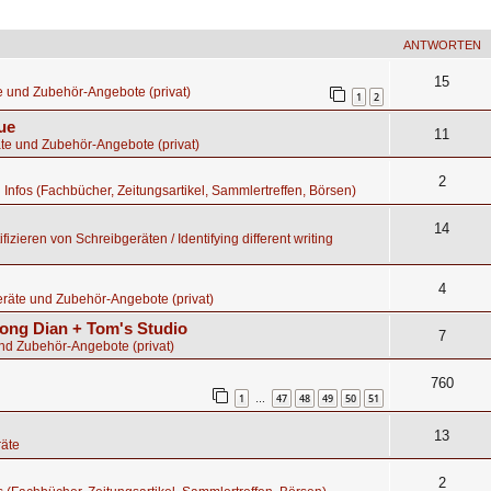
ANTWORTEN
15
e und Zubehör-Angebote (privat)
1
2
ue
11
te und Zubehör-Angebote (privat)
2
d Infos (Fachbücher, Zeitungsartikel, Sammlertreffen, Börsen)
14
fizieren von Schreibgeräten / Identifying different writing
4
räte und Zubehör-Angebote (privat)
ong Dian + Tom's Studio
7
nd Zubehör-Angebote (privat)
760
1
47
48
49
50
51
…
13
äte
2