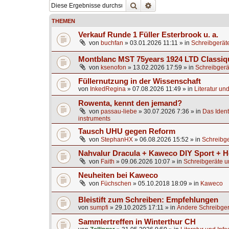
Suche
Erweiterte Suche
THEMEN
Verkauf Runde 1 Füller Esterbrook u. a.
von
buchfan
»
03.01.2026 11:11
» in
Schreibgerät
Montblanc MST 75years 1924 LTD Classiq
von
ksenofon
»
13.02.2026 17:59
» in
Schreibgerä
Füllernutzung in der Wissenschaft
von
InkedRegina
»
07.08.2026 11:49
» in
Literatur un
Rowenta, kennt den jemand?
von
passau-liebe
»
30.07.2026 7:36
» in
Das Identi
instruments
Tausch UHU gegen Reform
von
StephanHX
»
06.08.2026 15:52
» in
Schreibge
Nahvalur Dracula + Kaweco DIY Sport + H
von
Faith
»
09.06.2026 10:07
» in
Schreibgeräte u
Neuheiten bei Kaweco
von
Füchschen
»
05.10.2018 18:09
» in
Kaweco
Bleistift zum Schreiben: Empfehlungen
von
sumpfi
»
29.10.2025 17:11
» in
Andere Schreibger
Sammlertreffen in Winterthur CH