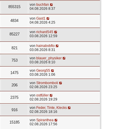
von
buchfan
855315
04.08.2026 8:37
von
Gast1
4834
04.08.2026 4:25
von
richard545
85227
03.08.2026 12:59
von
hainabvbflo
821
03.08.2026 8:31
von
blauer_physiker
753
03.08.2026 8:10
von
Georg55
1475
03.08.2026 1:06
von
Strombomboli
206
02.08.2026 23:25
von
ostfüller
2375
02.08.2026 19:29
von
Feder, Tinte, Klecks
916
02.08.2026 18:16
von
Spiranthea
15185
02.08.2026 17:56