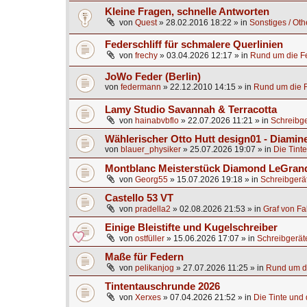
Kleine Fragen, schnelle Antworten
von
Quest
»
28.02.2016 18:22
» in
Sonstiges / Oth
Federschliff für schmalere Querlinien
von
frechy
»
03.04.2026 12:17
» in
Rund um die Fe
JoWo Feder (Berlin)
von
federmann
»
22.12.2010 14:15
» in
Rund um die F
Lamy Studio Savannah & Terracotta
von
hainabvbflo
»
22.07.2026 11:21
» in
Schreibge
Wählerischer Otto Hutt design01 - Diamine
von
blauer_physiker
»
25.07.2026 19:07
» in
Die Tinte
Montblanc Meisterstück Diamond LeGrand
von
Georg55
»
15.07.2026 19:18
» in
Schreibgerä
Castello 53 VT
von
pradella2
»
02.08.2026 21:53
» in
Graf von Fa
Einige Bleistifte und Kugelschreiber
von
ostfüller
»
15.06.2026 17:07
» in
Schreibgerät
Maße für Federn
von
pelikanjog
»
27.07.2026 11:25
» in
Rund um di
Tintentauschrunde 2026
von
Xerxes
»
07.04.2026 21:52
» in
Die Tinte und d