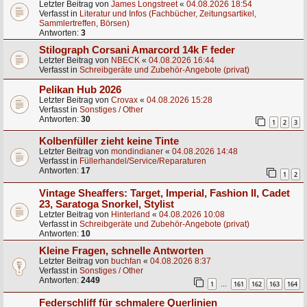
Letzter Beitrag von
James Longstreet
«
04.08.2026 18:54
Verfasst in
Literatur und Infos (Fachbücher, Zeitungsartikel,
Sammlertreffen, Börsen)
Antworten:
3
Stilograph Corsani Amarcord 14k F feder
Letzter Beitrag von
NBECK
«
04.08.2026 16:44
Verfasst in
Schreibgeräte und Zubehör-Angebote (privat)
Pelikan Hub 2026
Letzter Beitrag von
Crovax
«
04.08.2026 15:28
Verfasst in
Sonstiges / Other
Antworten:
30
1
2
3
Kolbenfüller zieht keine Tinte
Letzter Beitrag von
mondindianer
«
04.08.2026 14:48
Verfasst in
Füllerhandel/Service/Reparaturen
Antworten:
17
1
2
Vintage Sheaffers: Target, Imperial, Fashion II, Cadet
23, Saratoga Snorkel, Stylist
Letzter Beitrag von
Hinterland
«
04.08.2026 10:08
Verfasst in
Schreibgeräte und Zubehör-Angebote (privat)
Antworten:
10
Kleine Fragen, schnelle Antworten
Letzter Beitrag von
buchfan
«
04.08.2026 8:37
Verfasst in
Sonstiges / Other
Antworten:
2449
1
161
162
163
164
…
Federschliff für schmalere Querlinien