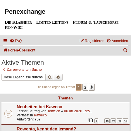
Penexchange
Die Klassiker
Limited Editions
Plenum & Tauschbörse
Pen-Wiki
FAQ
Registrieren
Anmelden
S
Foren-Übersicht
u
Aktive Themen
c
Zur erweiterten Suche
h
Suche
Erweiterte Suche
e
1
2
Nächste
Die Suche ergab 58 Treffer
Themen
Neuheiten bei Kaweco
Letzter Beitrag von
TomSch
«
06.08.2026 19:51
Verfasst in
Kaweco
Antworten:
757
1
48
49
50
51
…
Rowenta, kennt den jemand?