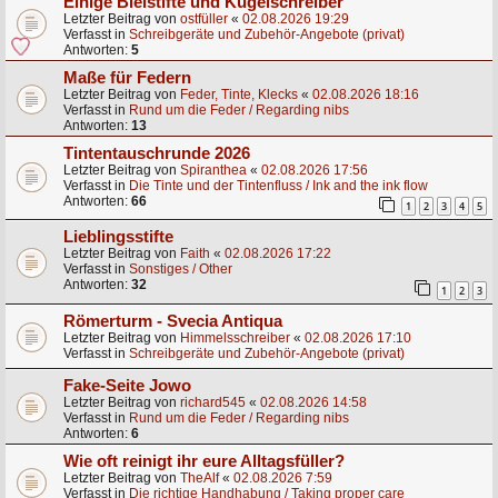
Einige Bleistifte und Kugelschreiber
Letzter Beitrag von
ostfüller
«
02.08.2026 19:29
Verfasst in
Schreibgeräte und Zubehör-Angebote (privat)
Antworten:
5
Maße für Federn
Letzter Beitrag von
Feder, Tinte, Klecks
«
02.08.2026 18:16
Verfasst in
Rund um die Feder / Regarding nibs
Antworten:
13
Tintentauschrunde 2026
Letzter Beitrag von
Spiranthea
«
02.08.2026 17:56
Verfasst in
Die Tinte und der Tintenfluss / Ink and the ink flow
Antworten:
66
1
2
3
4
5
Lieblingsstifte
Letzter Beitrag von
Faith
«
02.08.2026 17:22
Verfasst in
Sonstiges / Other
Antworten:
32
1
2
3
Römerturm - Svecia Antiqua
Letzter Beitrag von
Himmelsschreiber
«
02.08.2026 17:10
Verfasst in
Schreibgeräte und Zubehör-Angebote (privat)
Fake-Seite Jowo
Letzter Beitrag von
richard545
«
02.08.2026 14:58
Verfasst in
Rund um die Feder / Regarding nibs
Antworten:
6
Wie oft reinigt ihr eure Alltagsfüller?
Letzter Beitrag von
TheAlf
«
02.08.2026 7:59
Verfasst in
Die richtige Handhabung / Taking proper care