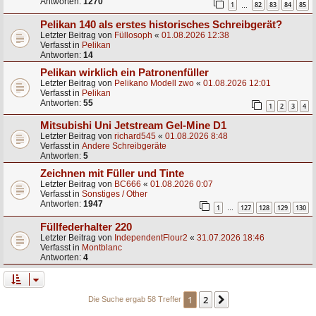
Antworten:
1270
1
82
83
84
85
…
Pelikan 140 als erstes historisches Schreibgerät?
Letzter Beitrag von
Füllosoph
«
01.08.2026 12:38
Verfasst in
Pelikan
Antworten:
14
Pelikan wirklich ein Patronenfüller
Letzter Beitrag von
Pelikano Modell zwo
«
01.08.2026 12:01
Verfasst in
Pelikan
Antworten:
55
1
2
3
4
Mitsubishi Uni Jetstream Gel-Mine D1
Letzter Beitrag von
richard545
«
01.08.2026 8:48
Verfasst in
Andere Schreibgeräte
Antworten:
5
Zeichnen mit Füller und Tinte
Letzter Beitrag von
BC666
«
01.08.2026 0:07
Verfasst in
Sonstiges / Other
Antworten:
1947
1
127
128
129
130
…
Füllfederhalter 220
Letzter Beitrag von
IndependentFlour2
«
31.07.2026 18:46
Verfasst in
Montblanc
Antworten:
4
1
2
Nächste
Die Suche ergab 58 Treffer