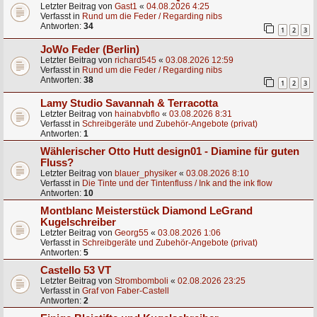
Letzter Beitrag von
Gast1
«
04.08.2026 4:25
Verfasst in
Rund um die Feder / Regarding nibs
Antworten:
34
1
2
3
JoWo Feder (Berlin)
Letzter Beitrag von
richard545
«
03.08.2026 12:59
Verfasst in
Rund um die Feder / Regarding nibs
Antworten:
38
1
2
3
Lamy Studio Savannah & Terracotta
Letzter Beitrag von
hainabvbflo
«
03.08.2026 8:31
Verfasst in
Schreibgeräte und Zubehör-Angebote (privat)
Antworten:
1
Wählerischer Otto Hutt design01 - Diamine für guten
Fluss?
Letzter Beitrag von
blauer_physiker
«
03.08.2026 8:10
Verfasst in
Die Tinte und der Tintenfluss / Ink and the ink flow
Antworten:
10
Montblanc Meisterstück Diamond LeGrand
Kugelschreiber
Letzter Beitrag von
Georg55
«
03.08.2026 1:06
Verfasst in
Schreibgeräte und Zubehör-Angebote (privat)
Antworten:
5
Castello 53 VT
Letzter Beitrag von
Strombomboli
«
02.08.2026 23:25
Verfasst in
Graf von Faber-Castell
Antworten:
2