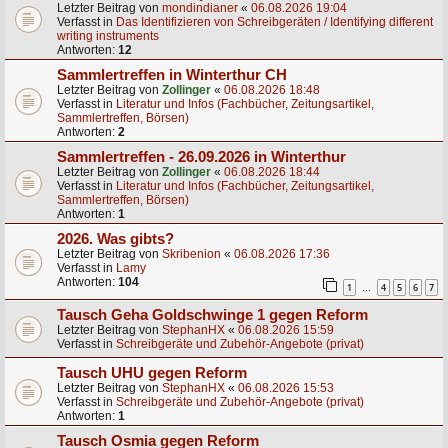
Letzter Beitrag von
mondindianer
«
06.08.2026 19:04
Verfasst in
Das Identifizieren von Schreibgeräten / Identifying different
writing instruments
Antworten:
12
Sammlertreffen in Winterthur CH
Letzter Beitrag von
Zollinger
«
06.08.2026 18:48
Verfasst in
Literatur und Infos (Fachbücher, Zeitungsartikel,
Sammlertreffen, Börsen)
Antworten:
2
Sammlertreffen - 26.09.2026 in Winterthur
Letzter Beitrag von
Zollinger
«
06.08.2026 18:44
Verfasst in
Literatur und Infos (Fachbücher, Zeitungsartikel,
Sammlertreffen, Börsen)
Antworten:
1
2026. Was gibts?
Letzter Beitrag von
Skribenion
«
06.08.2026 17:36
Verfasst in
Lamy
Antworten:
104
1
4
5
6
7
…
Tausch Geha Goldschwinge 1 gegen Reform
Letzter Beitrag von
StephanHX
«
06.08.2026 15:59
Verfasst in
Schreibgeräte und Zubehör-Angebote (privat)
Tausch UHU gegen Reform
Letzter Beitrag von
StephanHX
«
06.08.2026 15:53
Verfasst in
Schreibgeräte und Zubehör-Angebote (privat)
Antworten:
1
Tausch Osmia gegen Reform