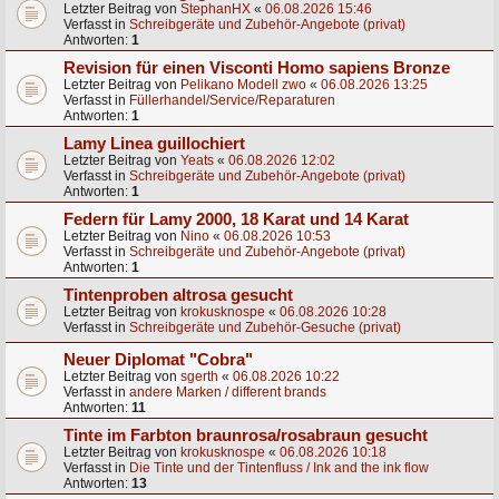
Letzter Beitrag von
StephanHX
«
06.08.2026 15:46
Verfasst in
Schreibgeräte und Zubehör-Angebote (privat)
Antworten:
1
Revision für einen Visconti Homo sapiens Bronze
Letzter Beitrag von
Pelikano Modell zwo
«
06.08.2026 13:25
Verfasst in
Füllerhandel/Service/Reparaturen
Antworten:
1
Lamy Linea guillochiert
Letzter Beitrag von
Yeats
«
06.08.2026 12:02
Verfasst in
Schreibgeräte und Zubehör-Angebote (privat)
Antworten:
1
Federn für Lamy 2000, 18 Karat und 14 Karat
Letzter Beitrag von
Nino
«
06.08.2026 10:53
Verfasst in
Schreibgeräte und Zubehör-Angebote (privat)
Antworten:
1
Tintenproben altrosa gesucht
Letzter Beitrag von
krokusknospe
«
06.08.2026 10:28
Verfasst in
Schreibgeräte und Zubehör-Gesuche (privat)
Neuer Diplomat "Cobra"
Letzter Beitrag von
sgerth
«
06.08.2026 10:22
Verfasst in
andere Marken / different brands
Antworten:
11
Tinte im Farbton braunrosa/rosabraun gesucht
Letzter Beitrag von
krokusknospe
«
06.08.2026 10:18
Verfasst in
Die Tinte und der Tintenfluss / Ink and the ink flow
Antworten:
13