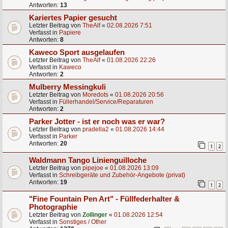
Antworten:
13
Kariertes Papier gesucht
Letzter Beitrag von
TheAlf
«
02.08.2026 7:51
Verfasst in
Papiere
Antworten:
8
Kaweco Sport ausgelaufen
Letzter Beitrag von
TheAlf
«
01.08.2026 22:26
Verfasst in
Kaweco
Antworten:
2
Mulberry Messingkuli
Letzter Beitrag von
Moredots
«
01.08.2026 20:56
Verfasst in
Füllerhandel/Service/Reparaturen
Antworten:
2
Parker Jotter - ist er noch was er war?
Letzter Beitrag von
pradella2
«
01.08.2026 14:44
Verfasst in
Parker
Antworten:
20
1
2
Waldmann Tango Linienguilloche
Letzter Beitrag von
pipejoe
«
01.08.2026 13:09
Verfasst in
Schreibgeräte und Zubehör-Angebote (privat)
Antworten:
19
1
2
"Fine Fountain Pen Art" - Füllfederhalter &
Photographie
Letzter Beitrag von
Zollinger
«
01.08.2026 12:54
Verfasst in
Sonstiges / Other