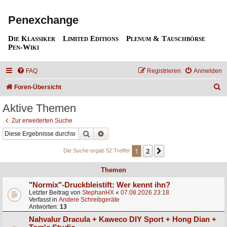
Penexchange
Die Klassiker
Limited Editions
Plenum & Tauschbörse
Pen-Wiki
FAQ
Registrieren
Anmelden
S
Foren-Übersicht
u
Aktive Themen
c
Zur erweiterten Suche
h
Suche
Erweiterte Suche
e
1
2
Nächste
Die Suche ergab 52 Treffer
Themen
"Normix"-Druckbleistift: Wer kennt ihn?
Letzter Beitrag von
StephanHX
«
07.08.2026 23:18
Verfasst in
Andere Schreibgeräte
Antworten:
13
Nahvalur Dracula + Kaweco DIY Sport + Hong Dian +