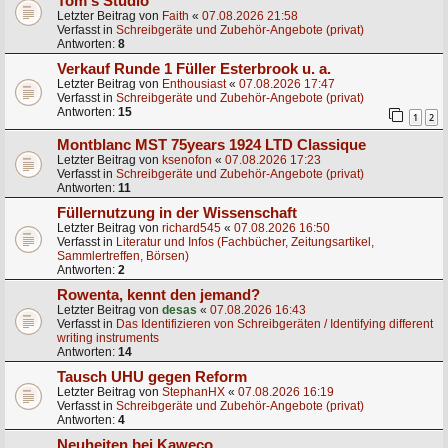
Tom's Studio
Letzter Beitrag von
Faith
«
07.08.2026 21:58
Verfasst in
Schreibgeräte und Zubehör-Angebote (privat)
Antworten:
8
Verkauf Runde 1 Füller Esterbrook u. a.
Letzter Beitrag von
Enthousiast
«
07.08.2026 17:47
Verfasst in
Schreibgeräte und Zubehör-Angebote (privat)
Antworten:
15
1
2
Montblanc MST 75years 1924 LTD Classique
Letzter Beitrag von
ksenofon
«
07.08.2026 17:23
Verfasst in
Schreibgeräte und Zubehör-Angebote (privat)
Antworten:
11
Füllernutzung in der Wissenschaft
Letzter Beitrag von
richard545
«
07.08.2026 16:50
Verfasst in
Literatur und Infos (Fachbücher, Zeitungsartikel,
Sammlertreffen, Börsen)
Antworten:
2
Rowenta, kennt den jemand?
Letzter Beitrag von
desas
«
07.08.2026 16:43
Verfasst in
Das Identifizieren von Schreibgeräten / Identifying different
writing instruments
Antworten:
14
Tausch UHU gegen Reform
Letzter Beitrag von
StephanHX
«
07.08.2026 16:19
Verfasst in
Schreibgeräte und Zubehör-Angebote (privat)
Antworten:
4
Neuheiten bei Kaweco