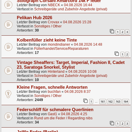
Stilograph Corsani Amarcord 14k F feder
Letzter Beitrag von
NBECK
«
04.08.2026 16:44
Verfasst in
Schreibgeräte und Zubehör-Angebote (privat)
Pelikan Hub 2026
Letzter Beitrag von
Crovax
«
04.08.2026 15:28
Verfasst in
Sonstiges / Other
Antworten:
30
1
2
3
Kolbenfüller zieht keine Tinte
Letzter Beitrag von
mondindianer
«
04.08.2026 14:48
Verfasst in
Füllerhandel/Service/Reparaturen
Antworten:
17
1
2
Vintage Sheaffers: Target, Imperial, Fashion II, Cadet
23, Saratoga Snorkel, Stylist
Letzter Beitrag von
Hinterland
«
04.08.2026 10:08
Verfasst in
Schreibgeräte und Zubehör-Angebote (privat)
Antworten:
10
Kleine Fragen, schnelle Antworten
Letzter Beitrag von
buchfan
«
04.08.2026 8:37
Verfasst in
Sonstiges / Other
Antworten:
2449
1
161
162
163
164
…
Federschliff für schmalere Querlinien
Letzter Beitrag von
Gast1
«
04.08.2026 4:25
Verfasst in
Rund um die Feder / Regarding nibs
Antworten:
34
1
2
3
JoWo Feder (Berlin)