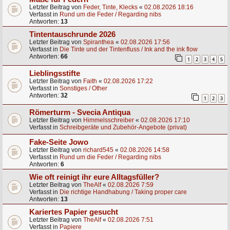
Letzter Beitrag von
Feder, Tinte, Klecks
«
02.08.2026 18:16
Verfasst in
Rund um die Feder / Regarding nibs
Antworten:
13
Tintentauschrunde 2026
Letzter Beitrag von
Spiranthea
«
02.08.2026 17:56
Verfasst in
Die Tinte und der Tintenfluss / Ink and the ink flow
Antworten:
66
1
2
3
4
5
Lieblingsstifte
Letzter Beitrag von
Faith
«
02.08.2026 17:22
Verfasst in
Sonstiges / Other
Antworten:
32
1
2
3
Römerturm - Svecia Antiqua
Letzter Beitrag von
Himmelsschreiber
«
02.08.2026 17:10
Verfasst in
Schreibgeräte und Zubehör-Angebote (privat)
Fake-Seite Jowo
Letzter Beitrag von
richard545
«
02.08.2026 14:58
Verfasst in
Rund um die Feder / Regarding nibs
Antworten:
6
Wie oft reinigt ihr eure Alltagsfüller?
Letzter Beitrag von
TheAlf
«
02.08.2026 7:59
Verfasst in
Die richtige Handhabung / Taking proper care
Antworten:
13
Kariertes Papier gesucht
Letzter Beitrag von
TheAlf
«
02.08.2026 7:51
Verfasst in
Papiere