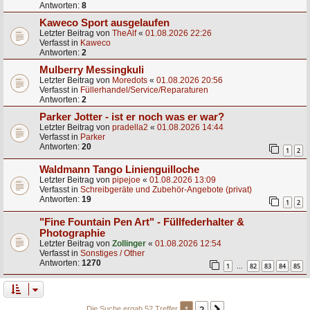
Antworten:
8
Kaweco Sport ausgelaufen
Letzter Beitrag von
TheAlf
«
01.08.2026 22:26
Verfasst in
Kaweco
Antworten:
2
Mulberry Messingkuli
Letzter Beitrag von
Moredots
«
01.08.2026 20:56
Verfasst in
Füllerhandel/Service/Reparaturen
Antworten:
2
Parker Jotter - ist er noch was er war?
Letzter Beitrag von
pradella2
«
01.08.2026 14:44
Verfasst in
Parker
Antworten:
20
1
2
Waldmann Tango Linienguilloche
Letzter Beitrag von
pipejoe
«
01.08.2026 13:09
Verfasst in
Schreibgeräte und Zubehör-Angebote (privat)
Antworten:
19
1
2
"Fine Fountain Pen Art" - Füllfederhalter &
Photographie
Letzter Beitrag von
Zollinger
«
01.08.2026 12:54
Verfasst in
Sonstiges / Other
Antworten:
1270
1
82
83
84
85
…
1
2
Die Suche ergab 52 Treffer