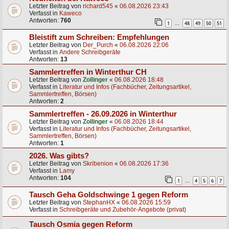
Letzter Beitrag von
richard545
«
06.08.2026 23:43
Verfasst in
Kaweco
Antworten:
760
1
48
49
50
51
…
Bleistift zum Schreiben: Empfehlungen
Letzter Beitrag von
Der_Purch
«
06.08.2026 22:06
Verfasst in
Andere Schreibgeräte
Antworten:
13
Sammlertreffen in Winterthur CH
Letzter Beitrag von
Zollinger
«
06.08.2026 18:48
Verfasst in
Literatur und Infos (Fachbücher, Zeitungsartikel,
Sammlertreffen, Börsen)
Antworten:
2
Sammlertreffen - 26.09.2026 in Winterthur
Letzter Beitrag von
Zollinger
«
06.08.2026 18:44
Verfasst in
Literatur und Infos (Fachbücher, Zeitungsartikel,
Sammlertreffen, Börsen)
Antworten:
1
2026. Was gibts?
Letzter Beitrag von
Skribenion
«
06.08.2026 17:36
Verfasst in
Lamy
Antworten:
104
1
4
5
6
7
…
Tausch Geha Goldschwinge 1 gegen Reform
Letzter Beitrag von
StephanHX
«
06.08.2026 15:59
Verfasst in
Schreibgeräte und Zubehör-Angebote (privat)
Tausch Osmia gegen Reform