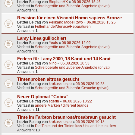
Letzter Beitrag von
StephanHX
«
06.08.2026 15:46
Verfasst in
Schreibgeräte und Zubehör-Angebote (privat)
Antworten:
1
Revision für einen Visconti Homo sapiens Bronze
Letzter Beitrag von
Pelikano Modell zwo
«
06.08.2026 13:25
Verfasst in
Füllerhandel/Service/Reparaturen
Antworten:
1
Lamy Linea guillochiert
Letzter Beitrag von
Yeats
«
06.08.2026 12:02
Verfasst in
Schreibgeräte und Zubehör-Angebote (privat)
Antworten:
1
Federn für Lamy 2000, 18 Karat und 14 Karat
Letzter Beitrag von
Nino
«
06.08.2026 10:53
Verfasst in
Schreibgeräte und Zubehör-Angebote (privat)
Antworten:
1
Tintenproben altrosa gesucht
Letzter Beitrag von
krokusknospe
«
06.08.2026 10:28
Verfasst in
Schreibgeräte und Zubehör-Gesuche (privat)
Neuer Diplomat "Cobra"
Letzter Beitrag von
sgerth
«
06.08.2026 10:22
Verfasst in
andere Marken / different brands
Antworten:
11
Tinte im Farbton braunrosa/rosabraun gesucht
Letzter Beitrag von
krokusknospe
«
06.08.2026 10:18
Verfasst in
Die Tinte und der Tintenfluss / Ink and the ink flow
Antworten:
13