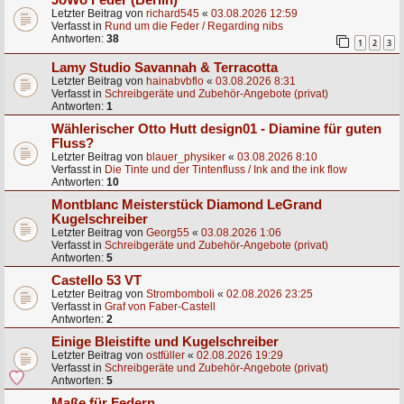
Letzter Beitrag von
richard545
«
03.08.2026 12:59
Verfasst in
Rund um die Feder / Regarding nibs
Antworten:
38
1
2
3
Lamy Studio Savannah & Terracotta
Letzter Beitrag von
hainabvbflo
«
03.08.2026 8:31
Verfasst in
Schreibgeräte und Zubehör-Angebote (privat)
Antworten:
1
Wählerischer Otto Hutt design01 - Diamine für guten
Fluss?
Letzter Beitrag von
blauer_physiker
«
03.08.2026 8:10
Verfasst in
Die Tinte und der Tintenfluss / Ink and the ink flow
Antworten:
10
Montblanc Meisterstück Diamond LeGrand
Kugelschreiber
Letzter Beitrag von
Georg55
«
03.08.2026 1:06
Verfasst in
Schreibgeräte und Zubehör-Angebote (privat)
Antworten:
5
Castello 53 VT
Letzter Beitrag von
Strombomboli
«
02.08.2026 23:25
Verfasst in
Graf von Faber-Castell
Antworten:
2
Einige Bleistifte und Kugelschreiber
Letzter Beitrag von
ostfüller
«
02.08.2026 19:29
Verfasst in
Schreibgeräte und Zubehör-Angebote (privat)
Antworten:
5
Maße für Federn