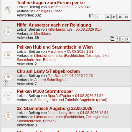
Technikfragen zum Forum per se
Letzter Beitrag von
buchfan
«
05.08.2026 8:41
Verfasst in
Sonstiges / Other
Antworten:
532
1
33
34
35
36
…
Hilfe: Aussetzer nach der Reinigung
Letzter Beitrag von
Killerturnschuh
«
05.08.2026 8:14
Verfasst in
Montblanc
Antworten:
39
1
2
3
Pelikan Hub und Stammtisch in Wien
Letzter Beitrag von
Frischling
«
05.08.2026 1:21
Verfasst in
Literatur und Infos (Fachbücher, Zeitungsartikel,
Sammlertreffen, Börsen)
Antworten:
2
Clip am Lamy ST abgebrochen
Letzter Beitrag von
TomSch
«
04.08.2026 22:26
Verfasst in
Andere Schreibgeräte
Antworten:
7
Pelikan M100 Stormtrooper
Letzter Beitrag von
SpurAufPapier
«
04.08.2026 21:52
Verfasst in
Schreibgeräte und Zubehör-Angebote (privat)
22. Stammtisch Augsburg 22.08.2026
Letzter Beitrag von
James Longstreet
«
04.08.2026 18:54
Verfasst in
Literatur und Infos (Fachbücher, Zeitungsartikel,
Sammlertreffen, Börsen)
Antworten:
3