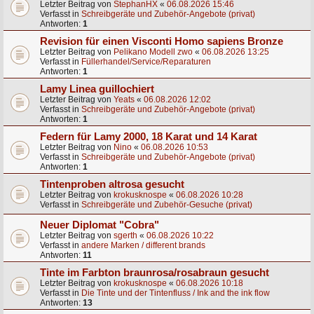
Letzter Beitrag von
StephanHX
«
06.08.2026 15:46
Verfasst in
Schreibgeräte und Zubehör-Angebote (privat)
Antworten:
1
Revision für einen Visconti Homo sapiens Bronze
Letzter Beitrag von
Pelikano Modell zwo
«
06.08.2026 13:25
Verfasst in
Füllerhandel/Service/Reparaturen
Antworten:
1
Lamy Linea guillochiert
Letzter Beitrag von
Yeats
«
06.08.2026 12:02
Verfasst in
Schreibgeräte und Zubehör-Angebote (privat)
Antworten:
1
Federn für Lamy 2000, 18 Karat und 14 Karat
Letzter Beitrag von
Nino
«
06.08.2026 10:53
Verfasst in
Schreibgeräte und Zubehör-Angebote (privat)
Antworten:
1
Tintenproben altrosa gesucht
Letzter Beitrag von
krokusknospe
«
06.08.2026 10:28
Verfasst in
Schreibgeräte und Zubehör-Gesuche (privat)
Neuer Diplomat "Cobra"
Letzter Beitrag von
sgerth
«
06.08.2026 10:22
Verfasst in
andere Marken / different brands
Antworten:
11
Tinte im Farbton braunrosa/rosabraun gesucht
Letzter Beitrag von
krokusknospe
«
06.08.2026 10:18
Verfasst in
Die Tinte und der Tintenfluss / Ink and the ink flow
Antworten:
13