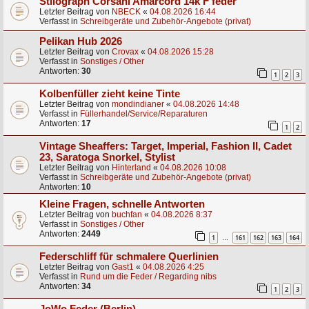
Stilograph Corsani Amarcord 14k F feder
Letzter Beitrag von
NBECK
«
04.08.2026 16:44
Verfasst in
Schreibgeräte und Zubehör-Angebote (privat)
Pelikan Hub 2026
Letzter Beitrag von
Crovax
«
04.08.2026 15:28
Verfasst in
Sonstiges / Other
Antworten:
30
1
2
3
Kolbenfüller zieht keine Tinte
Letzter Beitrag von
mondindianer
«
04.08.2026 14:48
Verfasst in
Füllerhandel/Service/Reparaturen
Antworten:
17
1
2
Vintage Sheaffers: Target, Imperial, Fashion II, Cadet
23, Saratoga Snorkel, Stylist
Letzter Beitrag von
Hinterland
«
04.08.2026 10:08
Verfasst in
Schreibgeräte und Zubehör-Angebote (privat)
Antworten:
10
Kleine Fragen, schnelle Antworten
Letzter Beitrag von
buchfan
«
04.08.2026 8:37
Verfasst in
Sonstiges / Other
Antworten:
2449
1
161
162
163
164
…
Federschliff für schmalere Querlinien
Letzter Beitrag von
Gast1
«
04.08.2026 4:25
Verfasst in
Rund um die Feder / Regarding nibs
Antworten:
34
1
2
3
JoWo Feder (Berlin)