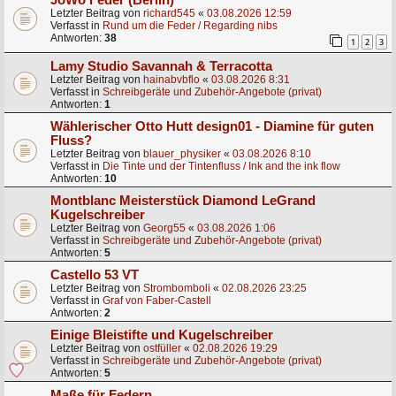
Letzter Beitrag von
richard545
«
03.08.2026 12:59
Verfasst in
Rund um die Feder / Regarding nibs
Antworten:
38
1
2
3
Lamy Studio Savannah & Terracotta
Letzter Beitrag von
hainabvbflo
«
03.08.2026 8:31
Verfasst in
Schreibgeräte und Zubehör-Angebote (privat)
Antworten:
1
Wählerischer Otto Hutt design01 - Diamine für guten
Fluss?
Letzter Beitrag von
blauer_physiker
«
03.08.2026 8:10
Verfasst in
Die Tinte und der Tintenfluss / Ink and the ink flow
Antworten:
10
Montblanc Meisterstück Diamond LeGrand
Kugelschreiber
Letzter Beitrag von
Georg55
«
03.08.2026 1:06
Verfasst in
Schreibgeräte und Zubehör-Angebote (privat)
Antworten:
5
Castello 53 VT
Letzter Beitrag von
Strombomboli
«
02.08.2026 23:25
Verfasst in
Graf von Faber-Castell
Antworten:
2
Einige Bleistifte und Kugelschreiber
Letzter Beitrag von
ostfüller
«
02.08.2026 19:29
Verfasst in
Schreibgeräte und Zubehör-Angebote (privat)
Antworten:
5
Maße für Federn