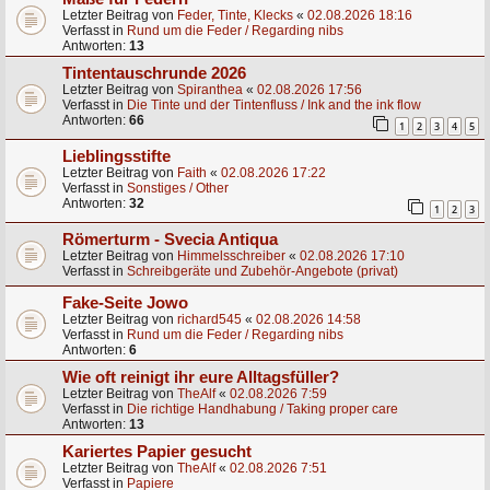
Letzter Beitrag von
Feder, Tinte, Klecks
«
02.08.2026 18:16
Verfasst in
Rund um die Feder / Regarding nibs
Antworten:
13
Tintentauschrunde 2026
Letzter Beitrag von
Spiranthea
«
02.08.2026 17:56
Verfasst in
Die Tinte und der Tintenfluss / Ink and the ink flow
Antworten:
66
1
2
3
4
5
Lieblingsstifte
Letzter Beitrag von
Faith
«
02.08.2026 17:22
Verfasst in
Sonstiges / Other
Antworten:
32
1
2
3
Römerturm - Svecia Antiqua
Letzter Beitrag von
Himmelsschreiber
«
02.08.2026 17:10
Verfasst in
Schreibgeräte und Zubehör-Angebote (privat)
Fake-Seite Jowo
Letzter Beitrag von
richard545
«
02.08.2026 14:58
Verfasst in
Rund um die Feder / Regarding nibs
Antworten:
6
Wie oft reinigt ihr eure Alltagsfüller?
Letzter Beitrag von
TheAlf
«
02.08.2026 7:59
Verfasst in
Die richtige Handhabung / Taking proper care
Antworten:
13
Kariertes Papier gesucht
Letzter Beitrag von
TheAlf
«
02.08.2026 7:51
Verfasst in
Papiere