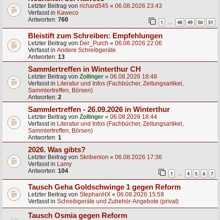
Letzter Beitrag von
richard545
«
06.08.2026 23:43
Verfasst in
Kaweco
Antworten:
760
1
48
49
50
51
…
Bleistift zum Schreiben: Empfehlungen
Letzter Beitrag von
Der_Purch
«
06.08.2026 22:06
Verfasst in
Andere Schreibgeräte
Antworten:
13
Sammlertreffen in Winterthur CH
Letzter Beitrag von
Zollinger
«
06.08.2026 18:48
Verfasst in
Literatur und Infos (Fachbücher, Zeitungsartikel,
Sammlertreffen, Börsen)
Antworten:
2
Sammlertreffen - 26.09.2026 in Winterthur
Letzter Beitrag von
Zollinger
«
06.08.2026 18:44
Verfasst in
Literatur und Infos (Fachbücher, Zeitungsartikel,
Sammlertreffen, Börsen)
Antworten:
1
2026. Was gibts?
Letzter Beitrag von
Skribenion
«
06.08.2026 17:36
Verfasst in
Lamy
Antworten:
104
1
4
5
6
7
…
Tausch Geha Goldschwinge 1 gegen Reform
Letzter Beitrag von
StephanHX
«
06.08.2026 15:59
Verfasst in
Schreibgeräte und Zubehör-Angebote (privat)
Tausch Osmia gegen Reform