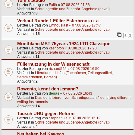
Tom's Studio
Letzter Beitrag von
Faith
«
07.08.2026 21:58
Verfasst in
Schreibgeräte und Zubehör-Angebote (privat)
Antworten:
8
Verkauf Runde 1 Füller Esterbrook u. a.
Letzter Beitrag von
Enthousiast
«
07.08.2026 17:47
Verfasst in
Schreibgeräte und Zubehör-Angebote (privat)
Antworten:
15
1
2
Montblanc MST 75years 1924 LTD Classique
Letzter Beitrag von
ksenofon
«
07.08.2026 17:23
Verfasst in
Schreibgeräte und Zubehör-Angebote (privat)
Antworten:
11
Füllernutzung in der Wissenschaft
Letzter Beitrag von
richard545
«
07.08.2026 16:50
Verfasst in
Literatur und Infos (Fachbücher, Zeitungsartikel,
Sammlertreffen, Börsen)
Antworten:
2
Rowenta, kennt den jemand?
Letzter Beitrag von
desas
«
07.08.2026 16:43
Verfasst in
Das Identifizieren von Schreibgeräten / Identifying different
writing instruments
Antworten:
14
Tausch UHU gegen Reform
Letzter Beitrag von
StephanHX
«
07.08.2026 16:19
Verfasst in
Schreibgeräte und Zubehör-Angebote (privat)
Antworten:
4
Neuheiten bei Kaweco