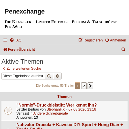
Penexchange
Die Klassiker
Limited Editions
Plenum & Tauschbörse
Pen-Wiki
FAQ
Registrieren
Anmelden
S
Foren-Übersicht
u
Aktive Themen
c
Zur erweiterten Suche
h
Suche
Erweiterte Suche
e
1
2
Nächste
Die Suche ergab 53 Treffer
Themen
"Normix"-Druckbleistift: Wer kennt ihn?
Letzter Beitrag von
StephanHX
«
07.08.2026 23:18
Verfasst in
Andere Schreibgeräte
Antworten:
13
Nahvalur Dracula + Kaweco DIY Sport + Hong Dian +