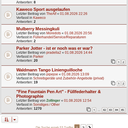
Antworten:
8
Kaweco Sport ausgelaufen
Letzter Beitrag von
TheAlf
«
01.08.2026 22:26
Verfasst in
Kaweco
Antworten:
2
Mulberry Messingkuli
Letzter Beitrag von
Moredots
«
01.08.2026 20:56
Verfasst in
Füllerhandel/Service/Reparaturen
Antworten:
2
Parker Jotter - ist er noch was er war?
Letzter Beitrag von
pradella2
«
01.08.2026 14:44
Verfasst in
Parker
Antworten:
20
1
2
Waldmann Tango Linienguilloche
Letzter Beitrag von
pipejoe
«
01.08.2026 13:09
Verfasst in
Schreibgeräte und Zubehör-Angebote (privat)
Antworten:
19
1
2
"Fine Fountain Pen Art" - Füllfederhalter &
Photographie
Letzter Beitrag von
Zollinger
«
01.08.2026 12:54
Verfasst in
Sonstiges / Other
Antworten:
1270
1
82
83
84
85
…
1
2
Die Suche ergab 53 Treffer