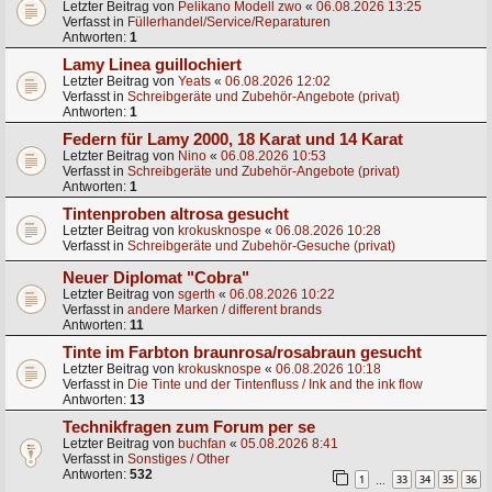
Letzter Beitrag von
Pelikano Modell zwo
«
06.08.2026 13:25
Verfasst in
Füllerhandel/Service/Reparaturen
Antworten:
1
Lamy Linea guillochiert
Letzter Beitrag von
Yeats
«
06.08.2026 12:02
Verfasst in
Schreibgeräte und Zubehör-Angebote (privat)
Antworten:
1
Federn für Lamy 2000, 18 Karat und 14 Karat
Letzter Beitrag von
Nino
«
06.08.2026 10:53
Verfasst in
Schreibgeräte und Zubehör-Angebote (privat)
Antworten:
1
Tintenproben altrosa gesucht
Letzter Beitrag von
krokusknospe
«
06.08.2026 10:28
Verfasst in
Schreibgeräte und Zubehör-Gesuche (privat)
Neuer Diplomat "Cobra"
Letzter Beitrag von
sgerth
«
06.08.2026 10:22
Verfasst in
andere Marken / different brands
Antworten:
11
Tinte im Farbton braunrosa/rosabraun gesucht
Letzter Beitrag von
krokusknospe
«
06.08.2026 10:18
Verfasst in
Die Tinte und der Tintenfluss / Ink and the ink flow
Antworten:
13
Technikfragen zum Forum per se
Letzter Beitrag von
buchfan
«
05.08.2026 8:41
Verfasst in
Sonstiges / Other
Antworten:
532
1
33
34
35
36
…