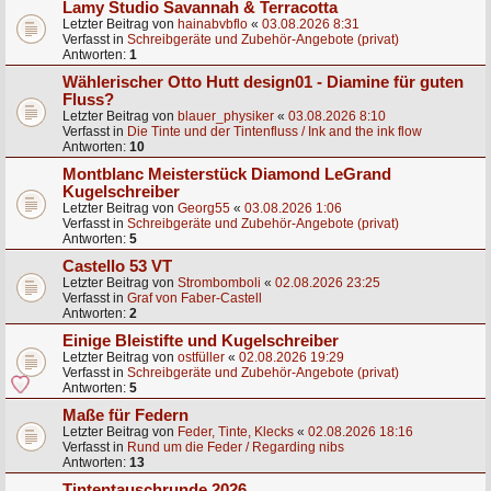
Lamy Studio Savannah & Terracotta
Letzter Beitrag von
hainabvbflo
«
03.08.2026 8:31
Verfasst in
Schreibgeräte und Zubehör-Angebote (privat)
Antworten:
1
Wählerischer Otto Hutt design01 - Diamine für guten
Fluss?
Letzter Beitrag von
blauer_physiker
«
03.08.2026 8:10
Verfasst in
Die Tinte und der Tintenfluss / Ink and the ink flow
Antworten:
10
Montblanc Meisterstück Diamond LeGrand
Kugelschreiber
Letzter Beitrag von
Georg55
«
03.08.2026 1:06
Verfasst in
Schreibgeräte und Zubehör-Angebote (privat)
Antworten:
5
Castello 53 VT
Letzter Beitrag von
Strombomboli
«
02.08.2026 23:25
Verfasst in
Graf von Faber-Castell
Antworten:
2
Einige Bleistifte und Kugelschreiber
Letzter Beitrag von
ostfüller
«
02.08.2026 19:29
Verfasst in
Schreibgeräte und Zubehör-Angebote (privat)
Antworten:
5
Maße für Federn
Letzter Beitrag von
Feder, Tinte, Klecks
«
02.08.2026 18:16
Verfasst in
Rund um die Feder / Regarding nibs
Antworten:
13
Tintentauschrunde 2026