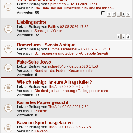
Letzter Beitrag von
Spiranthea
«
02.08.2026 17:56
Verfasst in
Die Tinte und der Tintenfluss / Ink and the ink flow
Antworten:
66
1
2
3
4
5
Lieblingsstifte
Letzter Beitrag von
Faith
«
02.08.2026 17:22
Verfasst in
Sonstiges / Other
Antworten:
32
1
2
3
Römerturm - Svecia Antiqua
Letzter Beitrag von
Himmelsschreiber
«
02.08.2026 17:10
Verfasst in
Schreibgeräte und Zubehör-Angebote (privat)
Fake-Seite Jowo
Letzter Beitrag von
richard545
«
02.08.2026 14:58
Verfasst in
Rund um die Feder / Regarding nibs
Antworten:
6
Wie oft reinigt ihr eure Alltagsfüller?
Letzter Beitrag von
TheAlf
«
02.08.2026 7:59
Verfasst in
Die richtige Handhabung / Taking proper care
Antworten:
13
Kariertes Papier gesucht
Letzter Beitrag von
TheAlf
«
02.08.2026 7:51
Verfasst in
Papiere
Antworten:
8
Kaweco Sport ausgelaufen
Letzter Beitrag von
TheAlf
«
01.08.2026 22:26
Verfasst in
Kaweco