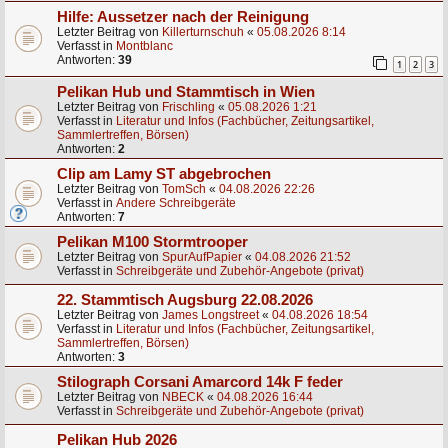
Hilfe: Aussetzer nach der Reinigung
Letzter Beitrag von
Killerturnschuh
«
05.08.2026 8:14
Verfasst in
Montblanc
Antworten:
39
1
2
3
Pelikan Hub und Stammtisch in Wien
Letzter Beitrag von
Frischling
«
05.08.2026 1:21
Verfasst in
Literatur und Infos (Fachbücher, Zeitungsartikel,
Sammlertreffen, Börsen)
Antworten:
2
Clip am Lamy ST abgebrochen
Letzter Beitrag von
TomSch
«
04.08.2026 22:26
Verfasst in
Andere Schreibgeräte
Antworten:
7
Pelikan M100 Stormtrooper
Letzter Beitrag von
SpurAufPapier
«
04.08.2026 21:52
Verfasst in
Schreibgeräte und Zubehör-Angebote (privat)
22. Stammtisch Augsburg 22.08.2026
Letzter Beitrag von
James Longstreet
«
04.08.2026 18:54
Verfasst in
Literatur und Infos (Fachbücher, Zeitungsartikel,
Sammlertreffen, Börsen)
Antworten:
3
Stilograph Corsani Amarcord 14k F feder
Letzter Beitrag von
NBECK
«
04.08.2026 16:44
Verfasst in
Schreibgeräte und Zubehör-Angebote (privat)
Pelikan Hub 2026