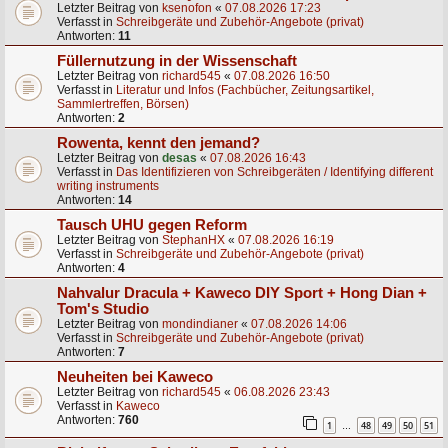
Letzter Beitrag von
ksenofon
«
07.08.2026 17:23
Verfasst in
Schreibgeräte und Zubehör-Angebote (privat)
Antworten:
11
Füllernutzung in der Wissenschaft
Letzter Beitrag von
richard545
«
07.08.2026 16:50
Verfasst in
Literatur und Infos (Fachbücher, Zeitungsartikel,
Sammlertreffen, Börsen)
Antworten:
2
Rowenta, kennt den jemand?
Letzter Beitrag von
desas
«
07.08.2026 16:43
Verfasst in
Das Identifizieren von Schreibgeräten / Identifying different
writing instruments
Antworten:
14
Tausch UHU gegen Reform
Letzter Beitrag von
StephanHX
«
07.08.2026 16:19
Verfasst in
Schreibgeräte und Zubehör-Angebote (privat)
Antworten:
4
Nahvalur Dracula + Kaweco DIY Sport + Hong Dian +
Tom's Studio
Letzter Beitrag von
mondindianer
«
07.08.2026 14:06
Verfasst in
Schreibgeräte und Zubehör-Angebote (privat)
Antworten:
7
Neuheiten bei Kaweco
Letzter Beitrag von
richard545
«
06.08.2026 23:43
Verfasst in
Kaweco
Antworten:
760
1
48
49
50
51
…