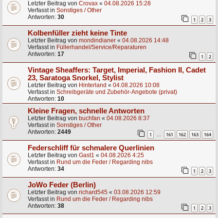
Letzter Beitrag von
Crovax
«
04.08.2026 15:28
Verfasst in
Sonstiges / Other
Antworten:
30
1
2
3
Kolbenfüller zieht keine Tinte
Letzter Beitrag von
mondindianer
«
04.08.2026 14:48
Verfasst in
Füllerhandel/Service/Reparaturen
Antworten:
17
1
2
Vintage Sheaffers: Target, Imperial, Fashion II, Cadet
23, Saratoga Snorkel, Stylist
Letzter Beitrag von
Hinterland
«
04.08.2026 10:08
Verfasst in
Schreibgeräte und Zubehör-Angebote (privat)
Antworten:
10
Kleine Fragen, schnelle Antworten
Letzter Beitrag von
buchfan
«
04.08.2026 8:37
Verfasst in
Sonstiges / Other
Antworten:
2449
1
161
162
163
164
…
Federschliff für schmalere Querlinien
Letzter Beitrag von
Gast1
«
04.08.2026 4:25
Verfasst in
Rund um die Feder / Regarding nibs
Antworten:
34
1
2
3
JoWo Feder (Berlin)
Letzter Beitrag von
richard545
«
03.08.2026 12:59
Verfasst in
Rund um die Feder / Regarding nibs
Antworten:
38
1
2
3