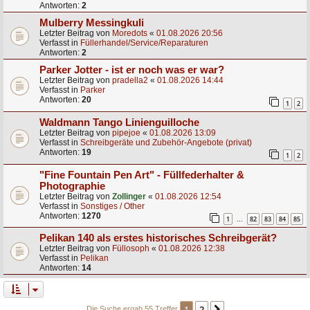
Antworten:
2
Mulberry Messingkuli
Letzter Beitrag von
Moredots
«
01.08.2026 20:56
Verfasst in
Füllerhandel/Service/Reparaturen
Antworten:
2
Parker Jotter - ist er noch was er war?
Letzter Beitrag von
pradella2
«
01.08.2026 14:44
Verfasst in
Parker
Antworten:
20
1
2
Waldmann Tango Linienguilloche
Letzter Beitrag von
pipejoe
«
01.08.2026 13:09
Verfasst in
Schreibgeräte und Zubehör-Angebote (privat)
Antworten:
19
1
2
"Fine Fountain Pen Art" - Füllfederhalter &
Photographie
Letzter Beitrag von
Zollinger
«
01.08.2026 12:54
Verfasst in
Sonstiges / Other
Antworten:
1270
1
82
83
84
85
…
Pelikan 140 als erstes historisches Schreibgerät?
Letzter Beitrag von
Füllosoph
«
01.08.2026 12:38
Verfasst in
Pelikan
Antworten:
14
1
2
Die Suche ergab 55 Treffer