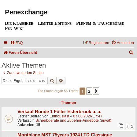
Penexchange
Die Klassiker
Limited Editions
Plenum & Tauschbörse
Pen-Wiki
FAQ
Registrieren
Anmelden
S
Foren-Übersicht
u
Aktive Themen
c
Zur erweiterten Suche
h
Suche
Erweiterte Suche
e
1
2
Nächste
Die Suche ergab 55 Treffer
Themen
Verkauf Runde 1 Füller Esterbrook u. a.
Letzter Beitrag von
Enthousiast
«
07.08.2026 17:47
Verfasst in
Schreibgeräte und Zubehör-Angebote (privat)
Antworten:
15
1
2
Montblanc MST 75years 1924 LTD Classique