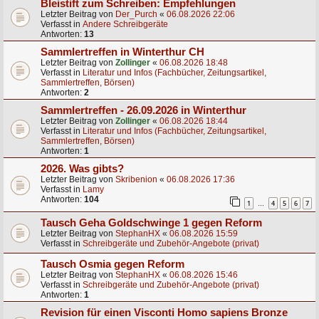
Bleistift zum Schreiben: Empfehlungen
Letzter Beitrag von
Der_Purch
«
06.08.2026 22:06
Verfasst in
Andere Schreibgeräte
Antworten:
13
Sammlertreffen in Winterthur CH
Letzter Beitrag von
Zollinger
«
06.08.2026 18:48
Verfasst in
Literatur und Infos (Fachbücher, Zeitungsartikel,
Sammlertreffen, Börsen)
Antworten:
2
Sammlertreffen - 26.09.2026 in Winterthur
Letzter Beitrag von
Zollinger
«
06.08.2026 18:44
Verfasst in
Literatur und Infos (Fachbücher, Zeitungsartikel,
Sammlertreffen, Börsen)
Antworten:
1
2026. Was gibts?
Letzter Beitrag von
Skribenion
«
06.08.2026 17:36
Verfasst in
Lamy
Antworten:
104
1
4
5
6
7
…
Tausch Geha Goldschwinge 1 gegen Reform
Letzter Beitrag von
StephanHX
«
06.08.2026 15:59
Verfasst in
Schreibgeräte und Zubehör-Angebote (privat)
Tausch Osmia gegen Reform
Letzter Beitrag von
StephanHX
«
06.08.2026 15:46
Verfasst in
Schreibgeräte und Zubehör-Angebote (privat)
Antworten:
1
Revision für einen Visconti Homo sapiens Bronze