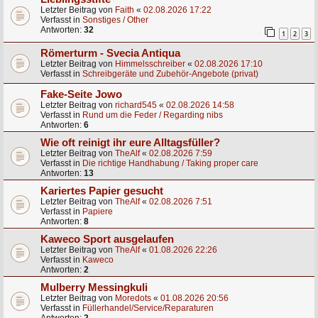
Letzter Beitrag von
Faith
«
02.08.2026 17:22
Verfasst in
Sonstiges / Other
Antworten:
32
1
2
3
Römerturm - Svecia Antiqua
Letzter Beitrag von
Himmelsschreiber
«
02.08.2026 17:10
Verfasst in
Schreibgeräte und Zubehör-Angebote (privat)
Fake-Seite Jowo
Letzter Beitrag von
richard545
«
02.08.2026 14:58
Verfasst in
Rund um die Feder / Regarding nibs
Antworten:
6
Wie oft reinigt ihr eure Alltagsfüller?
Letzter Beitrag von
TheAlf
«
02.08.2026 7:59
Verfasst in
Die richtige Handhabung / Taking proper care
Antworten:
13
Kariertes Papier gesucht
Letzter Beitrag von
TheAlf
«
02.08.2026 7:51
Verfasst in
Papiere
Antworten:
8
Kaweco Sport ausgelaufen
Letzter Beitrag von
TheAlf
«
01.08.2026 22:26
Verfasst in
Kaweco
Antworten:
2
Mulberry Messingkuli
Letzter Beitrag von
Moredots
«
01.08.2026 20:56
Verfasst in
Füllerhandel/Service/Reparaturen