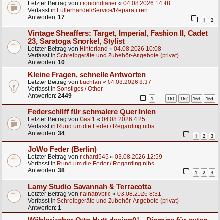
Letzter Beitrag von
mondindianer
«
04.08.2026 14:48
Verfasst in
Füllerhandel/Service/Reparaturen
Antworten:
17
1
2
Vintage Sheaffers: Target, Imperial, Fashion II, Cadet
23, Saratoga Snorkel, Stylist
Letzter Beitrag von
Hinterland
«
04.08.2026 10:08
Verfasst in
Schreibgeräte und Zubehör-Angebote (privat)
Antworten:
10
Kleine Fragen, schnelle Antworten
Letzter Beitrag von
buchfan
«
04.08.2026 8:37
Verfasst in
Sonstiges / Other
Antworten:
2449
1
161
162
163
164
…
Federschliff für schmalere Querlinien
Letzter Beitrag von
Gast1
«
04.08.2026 4:25
Verfasst in
Rund um die Feder / Regarding nibs
Antworten:
34
1
2
3
JoWo Feder (Berlin)
Letzter Beitrag von
richard545
«
03.08.2026 12:59
Verfasst in
Rund um die Feder / Regarding nibs
Antworten:
38
1
2
3
Lamy Studio Savannah & Terracotta
Letzter Beitrag von
hainabvbflo
«
03.08.2026 8:31
Verfasst in
Schreibgeräte und Zubehör-Angebote (privat)
Antworten:
1
Wählerischer Otto Hutt design01 - Diamine für guten