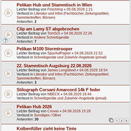
Pelikan Hub und Stammtisch in Wien
Letzter Beitrag von
Frischling
«
05.08.2026 1:21
Verfasst in
Literatur und Infos (Fachbücher, Zeitungsartikel,
Sammlertreffen, Börsen)
Antworten:
2
Clip am Lamy ST abgebrochen
Letzter Beitrag von
TomSch
«
04.08.2026 22:26
Verfasst in
Andere Schreibgeräte
Antworten:
7
Pelikan M100 Stormtrooper
Letzter Beitrag von
SpurAufPapier
«
04.08.2026 21:52
Verfasst in
Schreibgeräte und Zubehör-Angebote (privat)
22. Stammtisch Augsburg 22.08.2026
Letzter Beitrag von
James Longstreet
«
04.08.2026 18:54
Verfasst in
Literatur und Infos (Fachbücher, Zeitungsartikel,
Sammlertreffen, Börsen)
Antworten:
3
Stilograph Corsani Amarcord 14k F feder
Letzter Beitrag von
NBECK
«
04.08.2026 16:44
Verfasst in
Schreibgeräte und Zubehör-Angebote (privat)
Pelikan Hub 2026
Letzter Beitrag von
Crovax
«
04.08.2026 15:28
Verfasst in
Sonstiges / Other
Antworten:
30
1
2
3
Kolbenfüller zieht keine Tinte