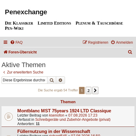
Penexchange
Die Klassiker
Limited Editions
Plenum & Tauschbörse
Pen-Wiki
FAQ
Registrieren
Anmelden
S
Foren-Übersicht
u
Aktive Themen
c
Zur erweiterten Suche
h
Suche
Erweiterte Suche
e
1
2
Nächste
Die Suche ergab 54 Treffer
Themen
Montblanc MST 75years 1924 LTD Classique
Letzter Beitrag von
ksenofon
«
07.08.2026 17:23
Verfasst in
Schreibgeräte und Zubehör-Angebote (privat)
Antworten:
11
Füllernutzung in der Wissenschaft