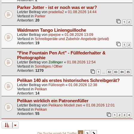
Antworten:
2
Parker Jotter - ist er noch was er war?
Letzter Beitrag von
pradella2
«
01.08.2026 14:44
Verfasst in
Parker
Antworten:
20
1
2
Waldmann Tango Linienguilloche
Letzter Beitrag von
pipejoe
«
01.08.2026 13:09
Verfasst in
Schreibgeräte und Zubehör-Angebote (privat)
Antworten:
19
1
2
"Fine Fountain Pen Art" - Füllfederhalter &
Photographie
Letzter Beitrag von
Zollinger
«
01.08.2026 12:54
Verfasst in
Sonstiges / Other
Antworten:
1270
1
82
83
84
85
…
Pelikan 140 als erstes historisches Schreibgerät?
Letzter Beitrag von
Füllosoph
«
01.08.2026 12:38
Verfasst in
Pelikan
Antworten:
14
Pelikan wirklich ein Patronenfüller
Letzter Beitrag von
Pelikano Modell zwo
«
01.08.2026 12:01
Verfasst in
Pelikan
Antworten:
55
1
2
3
4
1
2
Die Suche ergab 54 Treffer