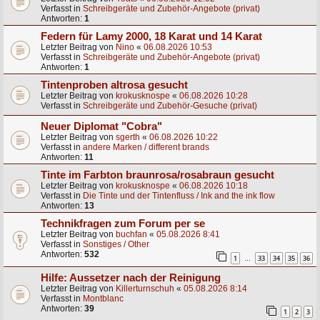
Verfasst in
Schreibgeräte und Zubehör-Angebote (privat)
Antworten:
1
Federn für Lamy 2000, 18 Karat und 14 Karat
Letzter Beitrag von
Nino
«
06.08.2026 10:53
Verfasst in
Schreibgeräte und Zubehör-Angebote (privat)
Antworten:
1
Tintenproben altrosa gesucht
Letzter Beitrag von
krokusknospe
«
06.08.2026 10:28
Verfasst in
Schreibgeräte und Zubehör-Gesuche (privat)
Neuer Diplomat "Cobra"
Letzter Beitrag von
sgerth
«
06.08.2026 10:22
Verfasst in
andere Marken / different brands
Antworten:
11
Tinte im Farbton braunrosa/rosabraun gesucht
Letzter Beitrag von
krokusknospe
«
06.08.2026 10:18
Verfasst in
Die Tinte und der Tintenfluss / Ink and the ink flow
Antworten:
13
Technikfragen zum Forum per se
Letzter Beitrag von
buchfan
«
05.08.2026 8:41
Verfasst in
Sonstiges / Other
Antworten:
532
1
33
34
35
36
…
Hilfe: Aussetzer nach der Reinigung
Letzter Beitrag von
Killerturnschuh
«
05.08.2026 8:14
Verfasst in
Montblanc
Antworten:
39
1
2
3