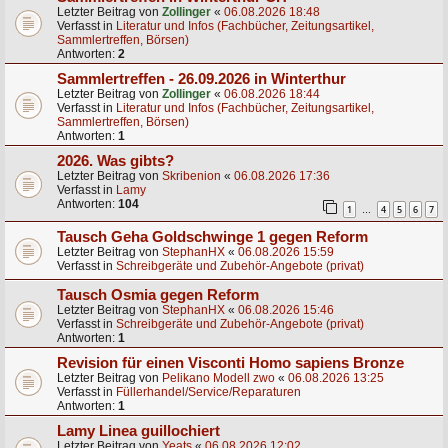
Letzter Beitrag von
Zollinger
«
06.08.2026 18:48
Verfasst in
Literatur und Infos (Fachbücher, Zeitungsartikel,
Sammlertreffen, Börsen)
Antworten:
2
Sammlertreffen - 26.09.2026 in Winterthur
Letzter Beitrag von
Zollinger
«
06.08.2026 18:44
Verfasst in
Literatur und Infos (Fachbücher, Zeitungsartikel,
Sammlertreffen, Börsen)
Antworten:
1
2026. Was gibts?
Letzter Beitrag von
Skribenion
«
06.08.2026 17:36
Verfasst in
Lamy
Antworten:
104
1
4
5
6
7
…
Tausch Geha Goldschwinge 1 gegen Reform
Letzter Beitrag von
StephanHX
«
06.08.2026 15:59
Verfasst in
Schreibgeräte und Zubehör-Angebote (privat)
Tausch Osmia gegen Reform
Letzter Beitrag von
StephanHX
«
06.08.2026 15:46
Verfasst in
Schreibgeräte und Zubehör-Angebote (privat)
Antworten:
1
Revision für einen Visconti Homo sapiens Bronze
Letzter Beitrag von
Pelikano Modell zwo
«
06.08.2026 13:25
Verfasst in
Füllerhandel/Service/Reparaturen
Antworten:
1
Lamy Linea guillochiert
Letzter Beitrag von
Yeats
«
06.08.2026 12:02