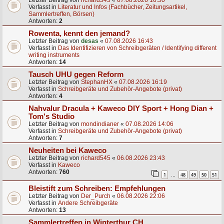
Letzter Beitrag von
richard545
«
07.08.2026 16:50
Verfasst in
Literatur und Infos (Fachbücher, Zeitungsartikel,
Sammlertreffen, Börsen)
Antworten:
2
Rowenta, kennt den jemand?
Letzter Beitrag von
desas
«
07.08.2026 16:43
Verfasst in
Das Identifizieren von Schreibgeräten / Identifying different
writing instruments
Antworten:
14
Tausch UHU gegen Reform
Letzter Beitrag von
StephanHX
«
07.08.2026 16:19
Verfasst in
Schreibgeräte und Zubehör-Angebote (privat)
Antworten:
4
Nahvalur Dracula + Kaweco DIY Sport + Hong Dian +
Tom's Studio
Letzter Beitrag von
mondindianer
«
07.08.2026 14:06
Verfasst in
Schreibgeräte und Zubehör-Angebote (privat)
Antworten:
7
Neuheiten bei Kaweco
Letzter Beitrag von
richard545
«
06.08.2026 23:43
Verfasst in
Kaweco
Antworten:
760
1
48
49
50
51
…
Bleistift zum Schreiben: Empfehlungen
Letzter Beitrag von
Der_Purch
«
06.08.2026 22:06
Verfasst in
Andere Schreibgeräte
Antworten:
13
Sammlertreffen in Winterthur CH