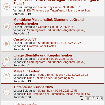
Fluss?
Letzter Beitrag von
blauer_physiker
«
03.08.2026 8:10
Verfasst in
Die Tinte und der Tintenfluss / Ink and the ink flow
Antworten:
10
Montblanc Meisterstück Diamond LeGrand
Kugelschreiber
Letzter Beitrag von
Georg55
«
03.08.2026 1:06
Verfasst in
Schreibgeräte und Zubehör-Angebote (privat)
Antworten:
5
Castello 53 VT
Letzter Beitrag von
Strombomboli
«
02.08.2026 23:25
Verfasst in
Graf von Faber-Castell
Antworten:
2
Einige Bleistifte und Kugelschreiber
Letzter Beitrag von
ostfüller
«
02.08.2026 19:29
Verfasst in
Schreibgeräte und Zubehör-Angebote (privat)
Antworten:
5
Maße für Federn
Letzter Beitrag von
Feder, Tinte, Klecks
«
02.08.2026 18:16
Verfasst in
Rund um die Feder / Regarding nibs
Antworten:
13
Tintentauschrunde 2026
Letzter Beitrag von
Spiranthea
«
02.08.2026 17:56
Verfasst in
Die Tinte und der Tintenfluss / Ink and the ink flow
Antworten:
66
1
2
3
4
5
Lieblingsstifte