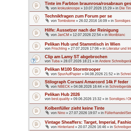
Tinte im Farbton braunrosa/rosabraun ge
von
krokusknospe
»
10.07.2026 15:29
» in
Die Tin
Technikfragen zum Forum per se
von
Tombstone
»
26.02.2016 16:09
» in
Sonstiges 
Hilfe: Aussetzer nach der Reinigung
von
JanCM
»
12.07.2026 22:54
» in
Montblanc
Pelikan Hub und Stammtisch in Wien
von
Frischling
»
27.07.2026 17:06
» in
Literatur und I
Clip am Lamy ST abgebrochen
von
Tuba
»
28.07.2026 18:21
» in
Andere Schreibgerä
Pelikan M100 Stormtrooper
von
SpurAufPapier
»
04.08.2026 21:52
» in
Schrei
Stilograph Corsani Amarcord 14k F feder
von
NBECK
»
04.08.2026 16:44
» in
Schreibgerät
Pelikan Hub 2026
von
best.quality
»
09.06.2026 15:32
» in
Sonstiges / O
Kolbenfüller zieht keine Tinte
von
Nino
»
27.07.2026 19:07
» in
Füllerhandel/Se
Vintage Sheaffers: Target, Imperial, Fashio
von
Hinterland
»
20.07.2026 16:46
» in
Schreibger