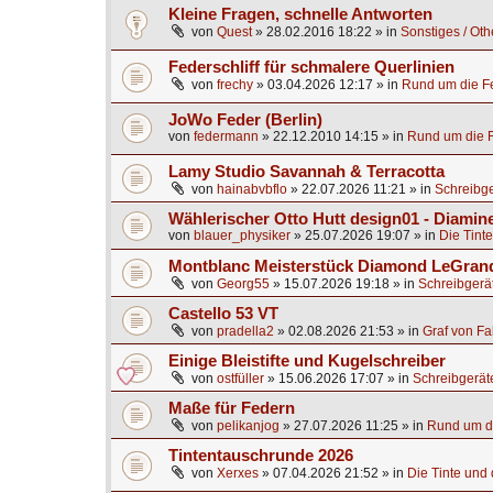
Kleine Fragen, schnelle Antworten
von
Quest
»
28.02.2016 18:22
» in
Sonstiges / Oth
Federschliff für schmalere Querlinien
von
frechy
»
03.04.2026 12:17
» in
Rund um die Fe
JoWo Feder (Berlin)
von
federmann
»
22.12.2010 14:15
» in
Rund um die F
Lamy Studio Savannah & Terracotta
von
hainabvbflo
»
22.07.2026 11:21
» in
Schreibge
Wählerischer Otto Hutt design01 - Diamine
von
blauer_physiker
»
25.07.2026 19:07
» in
Die Tinte
Montblanc Meisterstück Diamond LeGrand
von
Georg55
»
15.07.2026 19:18
» in
Schreibgerä
Castello 53 VT
von
pradella2
»
02.08.2026 21:53
» in
Graf von Fa
Einige Bleistifte und Kugelschreiber
von
ostfüller
»
15.06.2026 17:07
» in
Schreibgerät
Maße für Federn
von
pelikanjog
»
27.07.2026 11:25
» in
Rund um di
Tintentauschrunde 2026
von
Xerxes
»
07.04.2026 21:52
» in
Die Tinte und d