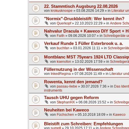
22. Stammtisch Augsburg 22.08.2026
von
krokusknospe
»
03.08.2026 14:29
» in
Literatur u
"Normix"-Druckbleistift: Wer kennt ihn?
von
Querkopf
»
22.10.2023 22:29
» in
Andere Schr
Nahvalur Dracula + Kaweco DIY Sport + H
von
Faith
»
09.06.2026 10:07
» in
Schreibgeräte u
Verkauf Runde 1 Füller Esterbrook u. a.
von
buchfan
»
03.01.2026 11:11
» in
Schreibgerät
Montblanc MST 75years 1924 LTD Classiq
von
ksenofon
»
13.02.2026 17:59
» in
Schreibgerä
Füllernutzung in der Wissenschaft
von
InkedRegina
»
07.08.2026 11:49
» in
Literatur un
Rowenta, kennt den jemand?
von
passau-liebe
»
30.07.2026 7:36
» in
Das Identi
instruments
Tausch UHU gegen Reform
von
StephanHX
»
06.08.2026 15:52
» in
Schreibge
Neuheiten bei Kaweco
von
Füchschen
»
05.10.2018 18:09
» in
Kaweco
Bleistift zum Schreiben: Empfehlungen
von
sumpfi
»
29.10.2025 17:11
» in
Andere Schreibger