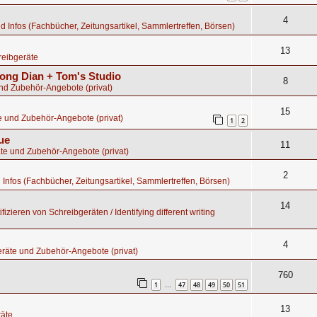
4
nd Infos (Fachbücher, Zeitungsartikel, Sammlertreffen, Börsen)
13
eibgeräte
ong Dian + Tom's Studio
8
nd Zubehör-Angebote (privat)
15
e und Zubehör-Angebote (privat)
1
2
ue
11
te und Zubehör-Angebote (privat)
2
d Infos (Fachbücher, Zeitungsartikel, Sammlertreffen, Börsen)
14
fizieren von Schreibgeräten / Identifying different writing
4
räte und Zubehör-Angebote (privat)
760
1
47
48
49
50
51
…
13
äte