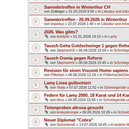
Sammlertreffen in Winterthur CH
von
Zollinger
»
31.05.2026 9:50
» in
Literatur und Inf
Sammlertreffen - 26.09.2026 in Winterthur
von
imperius
»
22.07.2026 1:40
» in
Literatur und Info
2026. Was gibts?
von
teddyhh
»
01.01.2026 19:10
» in
Lamy
Tausch Geha Goldschwinge 1 gegen Ref
von
StephanHX
»
06.08.2026 15:59
» in
Schreibge
Tausch Osmia gegen Reform
von
StephanHX
»
06.08.2026 15:45
» in
Schreibge
Revision für einen Visconti Homo sapien
von
Pitterken
»
06.08.2026 12:29
» in
Füllerhandel/Se
Lamy Linea guillochiert
von
Yeats
»
07.07.2026 11:52
» in
Schreibgeräte u
Federn für Lamy 2000, 18 Karat und 14 Ka
von
Nino
»
04.08.2026 10:58
» in
Schreibgeräte u
Tintenproben altrosa gesucht
von
krokusknospe
»
06.08.2026 10:28
» in
Schrei
Neuer Diplomat "Cobra"
von
SvenHansK
»
13.07.2026 18:45
» in
andere Ma