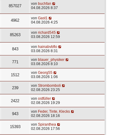
von
buchfan
857027
04.08.2026 8:37
von
Gast1
4962
04.08.2026 4:25
von
richard545
85263
03.08.2026 12:59
von
hainabvbflo
843
03.08.2026 8:31
von
blauer_physiker
771
03.08.2026 8:10
von
Georg55
1512
03.08.2026 1:06
von
Strombomboli
239
02.08.2026 23:25
von
ostfüller
2422
02.08.2026 19:29
von
Feder, Tinte, Klecks
943
02.08.2026 18:16
von
Spiranthea
15393
02.08.2026 17:56