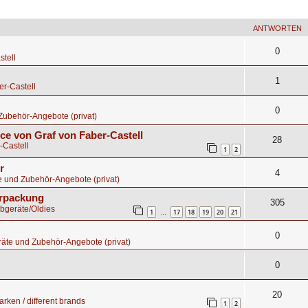
ANTWORTEN
0
stell
1
er-Castell
0
Zubehör-Angebote (privat)
ce von Graf von Faber-Castell
28
-Castell
1
2
r
4
e und Zubehör-Angebote (privat)
erpackung
305
ibgeräte/Oldies
1
17
18
19
20
21
…
0
äte und Zubehör-Angebote (privat)
0
20
rken / different brands
1
2