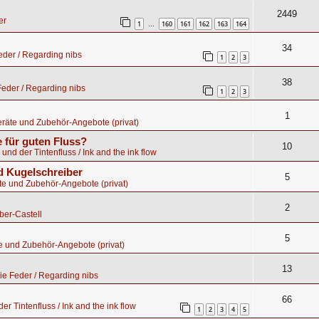
2449
er
1
160
161
162
163
164
…
34
der / Regarding nibs
1
2
3
38
eder / Regarding nibs
1
2
3
1
räte und Zubehör-Angebote (privat)
 für guten Fluss?
10
 und der Tintenfluss / Ink and the ink flow
 Kugelschreiber
5
te und Zubehör-Angebote (privat)
2
ber-Castell
5
e und Zubehör-Angebote (privat)
13
e Feder / Regarding nibs
66
er Tintenfluss / Ink and the ink flow
1
2
3
4
5