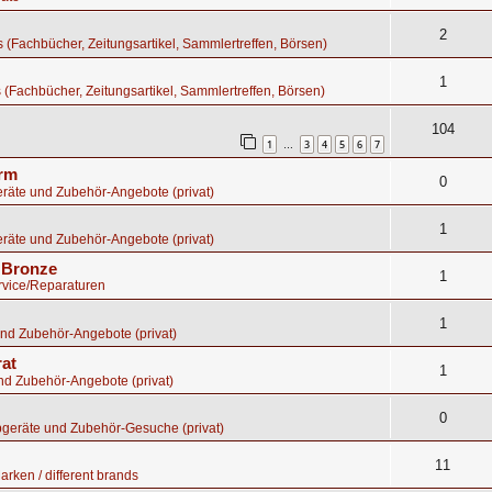
2
os (Fachbücher, Zeitungsartikel, Sammlertreffen, Börsen)
1
s (Fachbücher, Zeitungsartikel, Sammlertreffen, Börsen)
104
1
3
4
5
6
7
…
orm
0
räte und Zubehör-Angebote (privat)
1
räte und Zubehör-Angebote (privat)
s Bronze
1
rvice/Reparaturen
1
nd Zubehör-Angebote (privat)
rat
1
nd Zubehör-Angebote (privat)
0
bgeräte und Zubehör-Gesuche (privat)
11
rken / different brands