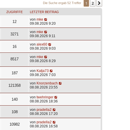
1
2
Nächste
Die Suche ergab 52 Treffer
ZUGRIFFE
LETZTER BEITRAG
von
mke
12
09.08.2026 9:20
von
mke
3271
09.08.2026 9:11
von
alex60
16
09.08.2026 9:03
von
mke
8517
09.08.2026 8:29
von
Katja73
187
09.08.2026 7:03
von
Knorzenbach
121358
08.08.2026 23:55
von
twehringer
140
08.08.2026 18:36
von
pradella2
108
08.08.2026 17:20
von
pradella2
10982
08.08.2026 16:58