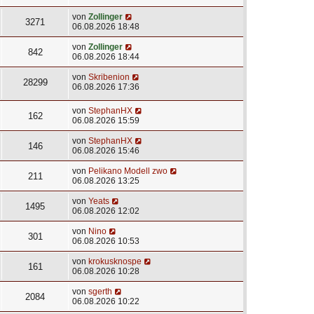
von
Zollinger
3271
06.08.2026 18:48
von
Zollinger
842
06.08.2026 18:44
von
Skribenion
28299
06.08.2026 17:36
von
StephanHX
162
06.08.2026 15:59
von
StephanHX
146
06.08.2026 15:46
von
Pelikano Modell zwo
211
06.08.2026 13:25
von
Yeats
1495
06.08.2026 12:02
von
Nino
301
06.08.2026 10:53
von
krokusknospe
161
06.08.2026 10:28
von
sgerth
2084
06.08.2026 10:22