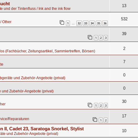
sucht
13
te und der Tintenfluss / Ink and the ink flow
532
/ Other
1
32
33
34
35
36
…
39
1
2
3
2
nfos (Fachbücher, Zeitungsartikel, Sammlertreffen, Börsen)
7
te
0
bgeräte und Zubehör-Angebote (privat)
0
e und Zubehör-Angebote (privat)
30
ther
1
2
3
17
rvice/Reparaturen
1
2
n II, Cadet 23, Saratoga Snorkel, Stylist
10
äte und Zubehör-Angebote (privat)