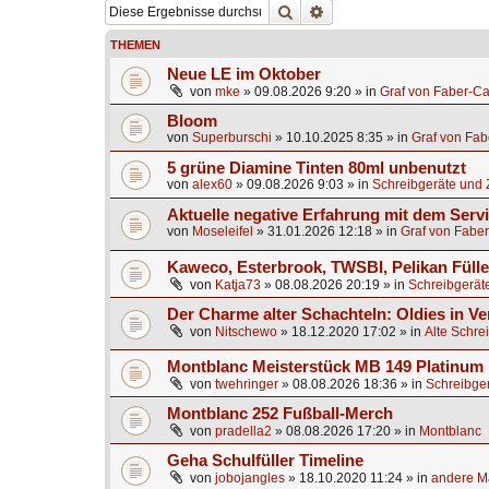
Suche
Erweiterte Suche
THEMEN
Neue LE im Oktober
von
mke
»
09.08.2026 9:20
» in
Graf von Faber-Ca
Bloom
von
Superburschi
»
10.10.2025 8:35
» in
Graf von Fab
5 grüne Diamine Tinten 80ml unbenutzt
von
alex60
»
09.08.2026 9:03
» in
Schreibgeräte und 
Aktuelle negative Erfahrung mit dem Servi
von
Moseleifel
»
31.01.2026 12:18
» in
Graf von Faber
Kaweco, Esterbrook, TWSBI, Pelikan Fülle
von
Katja73
»
08.08.2026 20:19
» in
Schreibgerät
Der Charme alter Schachteln: Oldies in V
von
Nitschewo
»
18.12.2020 17:02
» in
Alte Schre
Montblanc Meisterstück MB 149 Platinum
von
twehringer
»
08.08.2026 18:36
» in
Schreibger
Montblanc 252 Fußball-Merch
von
pradella2
»
08.08.2026 17:20
» in
Montblanc
Geha Schulfüller Timeline
von
jobojangles
»
18.10.2020 11:24
» in
andere Ma