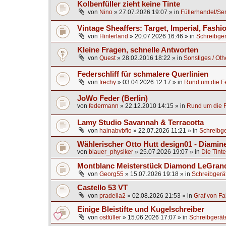
Kolbenfüller zieht keine Tinte
von
Nino
»
27.07.2026 19:07
» in
Füllerhandel/Se
Vintage Sheaffers: Target, Imperial, Fashio
von
Hinterland
»
20.07.2026 16:46
» in
Schreibger
Kleine Fragen, schnelle Antworten
von
Quest
»
28.02.2016 18:22
» in
Sonstiges / Oth
Federschliff für schmalere Querlinien
von
frechy
»
03.04.2026 12:17
» in
Rund um die Fe
JoWo Feder (Berlin)
von
federmann
»
22.12.2010 14:15
» in
Rund um die F
Lamy Studio Savannah & Terracotta
von
hainabvbflo
»
22.07.2026 11:21
» in
Schreibge
Wählerischer Otto Hutt design01 - Diamine
von
blauer_physiker
»
25.07.2026 19:07
» in
Die Tinte
Montblanc Meisterstück Diamond LeGrand
von
Georg55
»
15.07.2026 19:18
» in
Schreibgerä
Castello 53 VT
von
pradella2
»
02.08.2026 21:53
» in
Graf von Fa
Einige Bleistifte und Kugelschreiber
von
ostfüller
»
15.06.2026 17:07
» in
Schreibgerät