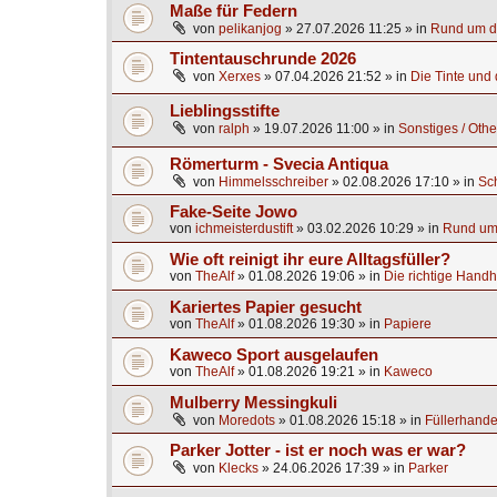
Maße für Federn
von
pelikanjog
»
27.07.2026 11:25
» in
Rund um di
Tintentauschrunde 2026
von
Xerxes
»
07.04.2026 21:52
» in
Die Tinte und d
Lieblingsstifte
von
ralph
»
19.07.2026 11:00
» in
Sonstiges / Othe
Römerturm - Svecia Antiqua
von
Himmelsschreiber
»
02.08.2026 17:10
» in
Sc
Fake-Seite Jowo
von
ichmeisterdustift
»
03.02.2026 10:29
» in
Rund um 
Wie oft reinigt ihr eure Alltagsfüller?
von
TheAlf
»
01.08.2026 19:06
» in
Die richtige Handh
Kariertes Papier gesucht
von
TheAlf
»
01.08.2026 19:30
» in
Papiere
Kaweco Sport ausgelaufen
von
TheAlf
»
01.08.2026 19:21
» in
Kaweco
Mulberry Messingkuli
von
Moredots
»
01.08.2026 15:18
» in
Füllerhande
Parker Jotter - ist er noch was er war?
von
Klecks
»
24.06.2026 17:39
» in
Parker