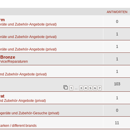
ANTWORTEN
orm
0
räte und Zubehör-Angebote (privat)
1
räte und Zubehör-Angebote (privat)
1
räte und Zubehör-Angebote (privat)
s Bronze
1
rvice/Reparaturen
1
nd Zubehör-Angebote (privat)
103
1
3
4
5
6
7
…
rat
1
nd Zubehör-Angebote (privat)
0
bgeräte und Zubehör-Gesuche (privat)
11
rken / different brands