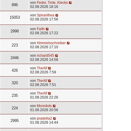
von
Feder, Tinte, Klecks
896
02.08.2026 18:16
von
Spiranthea
15053
02.08.2026 17:56
von
Faith
2998
02.08.2026 17:22
von
Himmelsschreiber
223
02.08.2026 17:10
von
richard545
2446
02.08.2026 14:58
von
TheAlf
426
02.08.2026 7:59
von
TheAlf
320
02.08.2026 7:51
von
TheAlf
235
01.08.2026 22:26
von
Moredots
224
01.08.2026 20:56
von
pradella2
2995
01.08.2026 14:44