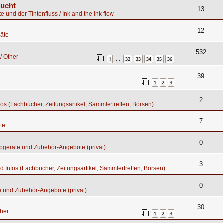
sucht
13
te und der Tintenfluss / Ink and the ink flow
12
äte
532
/ Other
1
32
33
34
35
36
…
39
1
2
3
2
nfos (Fachbücher, Zeitungsartikel, Sammlertreffen, Börsen)
7
te
0
bgeräte und Zubehör-Angebote (privat)
3
nd Infos (Fachbücher, Zeitungsartikel, Sammlertreffen, Börsen)
0
e und Zubehör-Angebote (privat)
30
ther
1
2
3