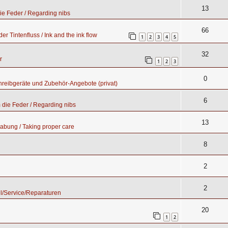
13
e Feder / Regarding nibs
66
er Tintenfluss / Ink and the ink flow
1
2
3
4
5
32
r
1
2
3
0
hreibgeräte und Zubehör-Angebote (privat)
6
die Feder / Regarding nibs
13
abung / Taking proper care
8
2
2
l/Service/Reparaturen
20
1
2