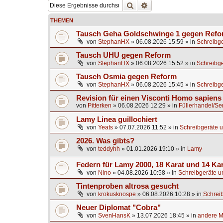
Suche
Erweiterte Suche
THEMEN
Tausch Geha Goldschwinge 1 gegen Ref
von
StephanHX
»
06.08.2026 15:59
» in
Schreibge
Tausch UHU gegen Reform
von
StephanHX
»
06.08.2026 15:52
» in
Schreibge
Tausch Osmia gegen Reform
von
StephanHX
»
06.08.2026 15:45
» in
Schreibge
Revision für einen Visconti Homo sapien
von
Pitterken
»
06.08.2026 12:29
» in
Füllerhandel/Se
Lamy Linea guillochiert
von
Yeats
»
07.07.2026 11:52
» in
Schreibgeräte u
2026. Was gibts?
von
teddyhh
»
01.01.2026 19:10
» in
Lamy
Federn für Lamy 2000, 18 Karat und 14 Ka
von
Nino
»
04.08.2026 10:58
» in
Schreibgeräte u
Tintenproben altrosa gesucht
von
krokusknospe
»
06.08.2026 10:28
» in
Schrei
Neuer Diplomat "Cobra"
von
SvenHansK
»
13.07.2026 18:45
» in
andere Ma