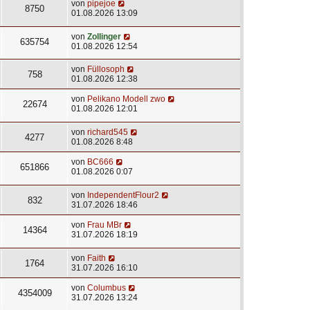
von
pipejoe
8750
01.08.2026 13:09
von
Zollinger
635754
01.08.2026 12:54
von
Füllosoph
758
01.08.2026 12:38
von
Pelikano Modell zwo
22674
01.08.2026 12:01
von
richard545
4277
01.08.2026 8:48
von
BC666
651866
01.08.2026 0:07
von
IndependentFlour2
832
31.07.2026 18:46
von
Frau MBr
14364
31.07.2026 18:19
von
Faith
1764
31.07.2026 16:10
von
Columbus
4354009
31.07.2026 13:24