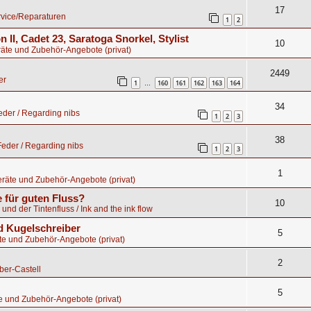
17
rvice/Reparaturen
1
2
n II, Cadet 23, Saratoga Snorkel, Stylist
10
äte und Zubehör-Angebote (privat)
2449
er
1
160
161
162
163
164
…
34
der / Regarding nibs
1
2
3
38
eder / Regarding nibs
1
2
3
1
räte und Zubehör-Angebote (privat)
 für guten Fluss?
10
 und der Tintenfluss / Ink and the ink flow
 Kugelschreiber
5
te und Zubehör-Angebote (privat)
2
ber-Castell
5
e und Zubehör-Angebote (privat)