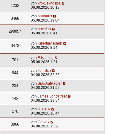
von
krokusknospe
1232
06.08.2026 10:18
von
Nikolaus
3468
05.08.2026 19:04
von
buchfan
298857
05.08.2026 8:41
von
Killerturnschuh
3473
05.08.2026 8:14
von
Frischling
701
05.08.2026 1:21
von
TomSch
944
04.08.2026 22:26
von
SpurAufPapier
234
04.08.2026 21:52
von
James Longstreet
142
04.08.2026 18:54
von
NBECK
178
04.08.2026 16:44
von
Crovax
3866
04.08.2026 15:28