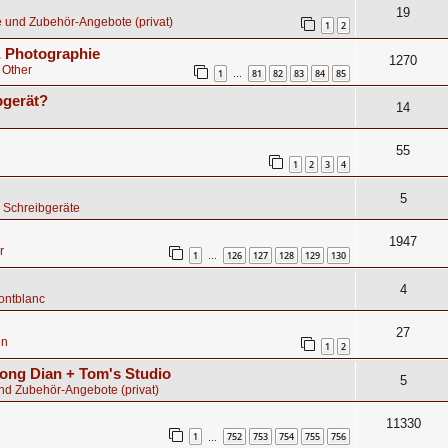
19
 und Zubehör-Angebote (privat)
1
2
 & Photographie
1270
 Other
1
81
82
83
84
85
…
bgerät?
14
55
1
2
3
4
5
 Schreibgeräte
1947
r
1
126
127
128
129
130
…
4
ontblanc
27
en
1
2
ong Dian + Tom's Studio
5
nd Zubehör-Angebote (privat)
11330
1
752
753
754
755
756
…