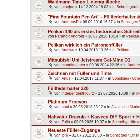
Waldmann Tango Linienguilloche
von
pipejoe
»
14.12.2024 19:03
» in
Schreibgeräte
"Fine Fountain Pen Art" - Füllfederhalter
von
AndreasD
»
09.09.2016 15:37
» in
Sonstiges /
Pelikan 140 als erstes historisches Schrei
von
ParanoidAndroid
»
30.07.2026 18:14
» in
Pelikan
Pelikan wirklich ein Patronenfüller
von
Anaiwa
»
10.04.2018 13:26
» in
Pelikan
Mitsubishi Uni Jetstream Gel-Mine D1
von
mondindianer
»
09.06.2024 22:26
» in
Andere
Zeichnen mit Füller und Tinte
von
Artus
»
12.04.2017 11:37
» in
Sonstiges / Othe
Füllfederhalter 220
von
IndependentFlour2
»
29.07.2026 15:38
» in
M
Platinum Procyon
von
paul
»
30.08.2018 23:12
» in
Asiatische Mark
Nahvalur Dracula + Kaweco DIY Sport + H
von
Faith
»
09.06.2026 10:07
» in
Schreibgeräte u
Neueste Füller-Zugänge
von
toni
»
31.07.2012 16:58
» in
Sonstiges / Other