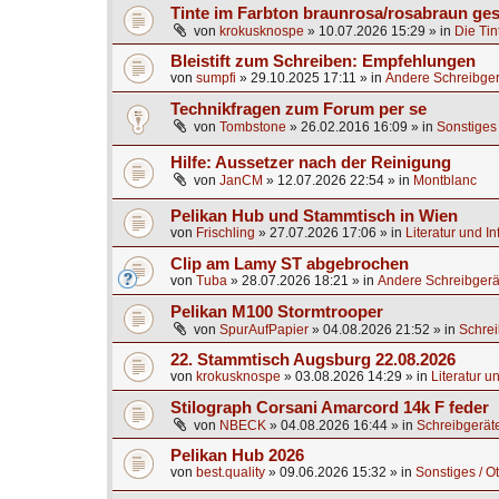
Tinte im Farbton braunrosa/rosabraun ge
von
krokusknospe
»
10.07.2026 15:29
» in
Die Tin
Bleistift zum Schreiben: Empfehlungen
von
sumpfi
»
29.10.2025 17:11
» in
Andere Schreibger
Technikfragen zum Forum per se
von
Tombstone
»
26.02.2016 16:09
» in
Sonstiges 
Hilfe: Aussetzer nach der Reinigung
von
JanCM
»
12.07.2026 22:54
» in
Montblanc
Pelikan Hub und Stammtisch in Wien
von
Frischling
»
27.07.2026 17:06
» in
Literatur und I
Clip am Lamy ST abgebrochen
von
Tuba
»
28.07.2026 18:21
» in
Andere Schreibgerä
Pelikan M100 Stormtrooper
von
SpurAufPapier
»
04.08.2026 21:52
» in
Schrei
22. Stammtisch Augsburg 22.08.2026
von
krokusknospe
»
03.08.2026 14:29
» in
Literatur u
Stilograph Corsani Amarcord 14k F feder
von
NBECK
»
04.08.2026 16:44
» in
Schreibgerät
Pelikan Hub 2026
von
best.quality
»
09.06.2026 15:32
» in
Sonstiges / O