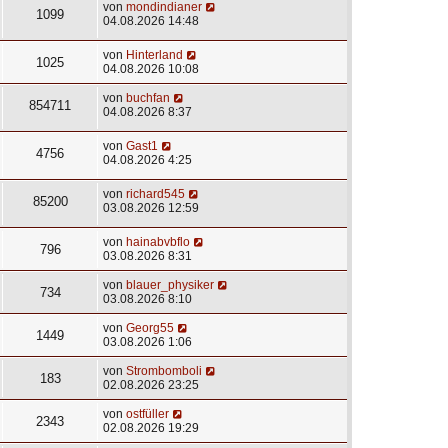
von
mondindianer
1099
04.08.2026 14:48
von
Hinterland
1025
04.08.2026 10:08
von
buchfan
854711
04.08.2026 8:37
von
Gast1
4756
04.08.2026 4:25
von
richard545
85200
03.08.2026 12:59
von
hainabvbflo
796
03.08.2026 8:31
von
blauer_physiker
734
03.08.2026 8:10
von
Georg55
1449
03.08.2026 1:06
von
Strombomboli
183
02.08.2026 23:25
von
ostfüller
2343
02.08.2026 19:29