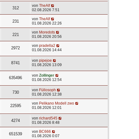
von
TheAlf
312
02.08.2026 7:51
von
TheAlf
231
01.08.2026 22:26
von
Moredots
221
01.08.2026 20:56
von
pradella2
2972
01.08.2026 14:44
von
pipejoe
8741
01.08.2026 13:09
von
Zollinger
635496
01.08.2026 12:54
von
Füllosoph
730
01.08.2026 12:38
von
Pelikano Modell zwo
22595
01.08.2026 12:01
von
richard545
4274
01.08.2026 8:48
von
BC666
651539
01.08.2026 0:07