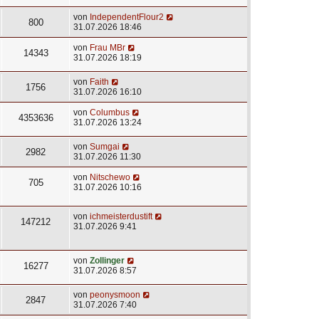
von
IndependentFlour2
800
31.07.2026 18:46
von
Frau MBr
14343
31.07.2026 18:19
von
Faith
1756
31.07.2026 16:10
von
Columbus
4353636
31.07.2026 13:24
von
Sumgai
2982
31.07.2026 11:30
von
Nitschewo
705
31.07.2026 10:16
von
ichmeisterdustift
147212
31.07.2026 9:41
von
Zollinger
16277
31.07.2026 8:57
von
peonysmoon
2847
31.07.2026 7:40