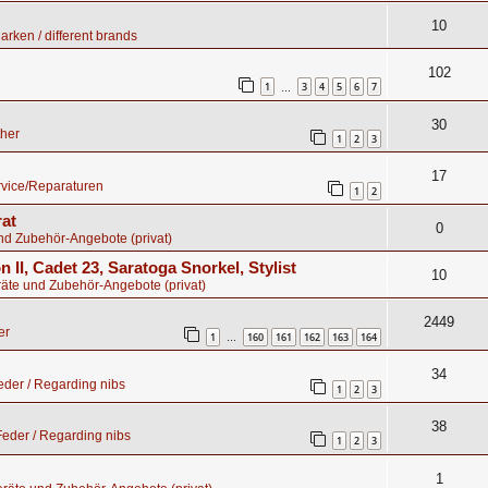
10
rken / different brands
102
1
3
4
5
6
7
…
30
ther
1
2
3
17
rvice/Reparaturen
1
2
rat
0
nd Zubehör-Angebote (privat)
n II, Cadet 23, Saratoga Snorkel, Stylist
10
äte und Zubehör-Angebote (privat)
2449
er
1
160
161
162
163
164
…
34
der / Regarding nibs
1
2
3
38
eder / Regarding nibs
1
2
3
1