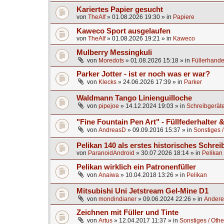
Kariertes Papier gesucht
von
TheAlf
»
01.08.2026 19:30
» in
Papiere
Kaweco Sport ausgelaufen
von
TheAlf
»
01.08.2026 19:21
» in
Kaweco
Mulberry Messingkuli
von
Moredots
»
01.08.2026 15:18
» in
Füllerhande
Parker Jotter - ist er noch was er war?
von
Klecks
»
24.06.2026 17:39
» in
Parker
Waldmann Tango Linienguilloche
von
pipejoe
»
14.12.2024 19:03
» in
Schreibgeräte
"Fine Fountain Pen Art" - Füllfederhalter
von
AndreasD
»
09.09.2016 15:37
» in
Sonstiges /
Pelikan 140 als erstes historisches Schrei
von
ParanoidAndroid
»
30.07.2026 18:14
» in
Pelikan
Pelikan wirklich ein Patronenfüller
von
Anaiwa
»
10.04.2018 13:26
» in
Pelikan
Mitsubishi Uni Jetstream Gel-Mine D1
von
mondindianer
»
09.06.2024 22:26
» in
Andere
Zeichnen mit Füller und Tinte
von
Artus
»
12.04.2017 11:37
» in
Sonstiges / Othe