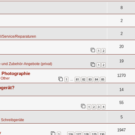
8
2
2
l/Service/Reparaturen
20
1
2
19
 und Zubehör-Angebote (privat)
1
2
 & Photographie
1270
 Other
1
81
82
83
84
85
…
bgerät?
14
55
1
2
3
4
5
 Schreibgeräte
1947
r
1
126
127
128
129
130
…