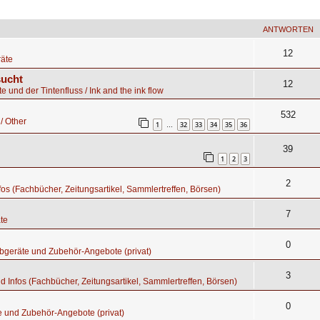
ANTWORTEN
12
äte
sucht
12
te und der Tintenfluss / Ink and the ink flow
532
/ Other
1
32
33
34
35
36
…
39
1
2
3
2
nfos (Fachbücher, Zeitungsartikel, Sammlertreffen, Börsen)
7
te
0
bgeräte und Zubehör-Angebote (privat)
3
nd Infos (Fachbücher, Zeitungsartikel, Sammlertreffen, Börsen)
0
e und Zubehör-Angebote (privat)