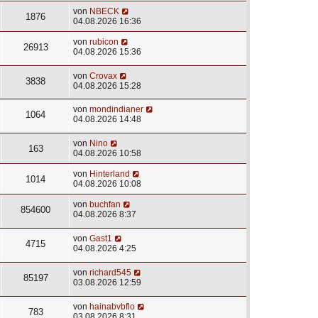
von
NBECK
1876
04.08.2026 16:36
von
rubicon
26913
04.08.2026 15:36
von
Crovax
3838
04.08.2026 15:28
von
mondindianer
1064
04.08.2026 14:48
von
Nino
163
04.08.2026 10:58
von
Hinterland
1014
04.08.2026 10:08
von
buchfan
854600
04.08.2026 8:37
von
Gast1
4715
04.08.2026 4:25
von
richard545
85197
03.08.2026 12:59
von
hainabvbflo
783
03.08.2026 8:31