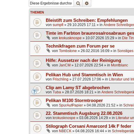
Suche
Erweiterte Suche
THEMEN
Bleistift zum Schreiben: Empfehlungen
von
sumpfi
»
29.10.2025 17:11
» in
Andere Schreibger
Tinte im Farbton braunrosa/rosabraun ge
von
krokusknospe
»
10.07.2026 15:29
» in
Die Tin
Technikfragen zum Forum per se
von
Tombstone
»
26.02.2016 16:09
» in
Sonstiges 
Hilfe: Aussetzer nach der Reinigung
von
JanCM
»
12.07.2026 22:54
» in
Montblanc
Pelikan Hub und Stammtisch in Wien
von
Frischling
»
27.07.2026 17:06
» in
Literatur und I
Clip am Lamy ST abgebrochen
von
Tuba
»
28.07.2026 18:21
» in
Andere Schreibgerä
Pelikan M100 Stormtrooper
von
SpurAufPapier
»
04.08.2026 21:52
» in
Schrei
22. Stammtisch Augsburg 22.08.2026
von
krokusknospe
»
03.08.2026 14:29
» in
Literatur u
Stilograph Corsani Amarcord 14k F feder
von
NBECK
»
04.08.2026 16:44
» in
Schreibgerät