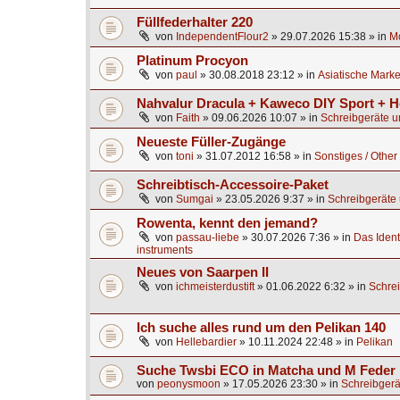
Füllfederhalter 220
von
IndependentFlour2
»
29.07.2026 15:38
» in
M
Platinum Procyon
von
paul
»
30.08.2018 23:12
» in
Asiatische Mark
Nahvalur Dracula + Kaweco DIY Sport + H
von
Faith
»
09.06.2026 10:07
» in
Schreibgeräte u
Neueste Füller-Zugänge
von
toni
»
31.07.2012 16:58
» in
Sonstiges / Other
Schreibtisch-Accessoire-Paket
von
Sumgai
»
23.05.2026 9:37
» in
Schreibgeräte 
Rowenta, kennt den jemand?
von
passau-liebe
»
30.07.2026 7:36
» in
Das Identi
instruments
Neues von Saarpen II
von
ichmeisterdustift
»
01.06.2022 6:32
» in
Schrei
Ich suche alles rund um den Pelikan 140
von
Hellebardier
»
10.11.2024 22:48
» in
Pelikan
Suche Twsbi ECO in Matcha und M Feder
von
peonysmoon
»
17.05.2026 23:30
» in
Schreibgerä