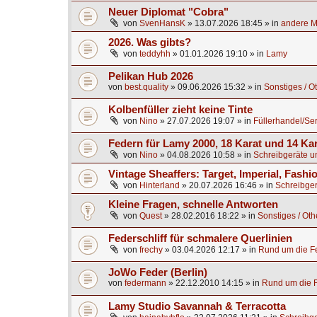
Neuer Diplomat "Cobra"
von
SvenHansK
»
13.07.2026 18:45
» in
andere Ma
2026. Was gibts?
von
teddyhh
»
01.01.2026 19:10
» in
Lamy
Pelikan Hub 2026
von
best.quality
»
09.06.2026 15:32
» in
Sonstiges / O
Kolbenfüller zieht keine Tinte
von
Nino
»
27.07.2026 19:07
» in
Füllerhandel/Se
Federn für Lamy 2000, 18 Karat und 14 Ka
von
Nino
»
04.08.2026 10:58
» in
Schreibgeräte u
Vintage Sheaffers: Target, Imperial, Fashio
von
Hinterland
»
20.07.2026 16:46
» in
Schreibger
Kleine Fragen, schnelle Antworten
von
Quest
»
28.02.2016 18:22
» in
Sonstiges / Oth
Federschliff für schmalere Querlinien
von
frechy
»
03.04.2026 12:17
» in
Rund um die Fe
JoWo Feder (Berlin)
von
federmann
»
22.12.2010 14:15
» in
Rund um die F
Lamy Studio Savannah & Terracotta