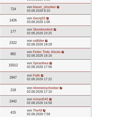
von
blauer_physiker
724
03.08.2026 8:10
von
Georg55
1426
03.08.2026 1:06
von
Strombomboli
177
02.08.2026 23:25
von
ostfüller
2322
02.08.2026 19:29
von
Feder, Tinte, Klecks
882
02.08.2026 18:16
von
Spiranthea
15012
02.08.2026 17:56
von
Faith
2947
02.08.2026 17:22
von
Himmelsschreiber
218
02.08.2026 17:10
von
richard545
2442
02.08.2026 14:58
von
TheAlf
415
02.08.2026 7:59