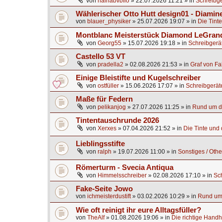
von
hainabvbflo
»
22.07.2026 11:21
» in
Schreibge
Wählerischer Otto Hutt design01 - Diamine
von
blauer_physiker
»
25.07.2026 19:07
» in
Die Tinte
Montblanc Meisterstück Diamond LeGrand
von
Georg55
»
15.07.2026 19:18
» in
Schreibgerä
Castello 53 VT
von
pradella2
»
02.08.2026 21:53
» in
Graf von Fa
Einige Bleistifte und Kugelschreiber
von
ostfüller
»
15.06.2026 17:07
» in
Schreibgerät
Maße für Federn
von
pelikanjog
»
27.07.2026 11:25
» in
Rund um di
Tintentauschrunde 2026
von
Xerxes
»
07.04.2026 21:52
» in
Die Tinte und d
Lieblingsstifte
von
ralph
»
19.07.2026 11:00
» in
Sonstiges / Othe
Römerturm - Svecia Antiqua
von
Himmelsschreiber
»
02.08.2026 17:10
» in
Sc
Fake-Seite Jowo
von
ichmeisterdustift
»
03.02.2026 10:29
» in
Rund um 
Wie oft reinigt ihr eure Alltagsfüller?
von
TheAlf
»
01.08.2026 19:06
» in
Die richtige Handh