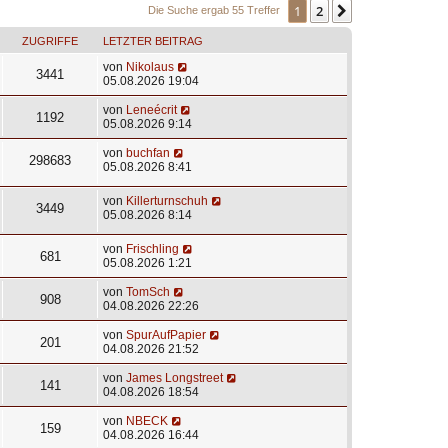
1
2
Nächste
Die Suche ergab 55 Treffer
ZUGRIFFE
LETZTER BEITRAG
von
Nikolaus
3441
05.08.2026 19:04
von
Leneécrit
1192
05.08.2026 9:14
von
buchfan
298683
05.08.2026 8:41
von
Killerturnschuh
3449
05.08.2026 8:14
von
Frischling
681
05.08.2026 1:21
von
TomSch
908
04.08.2026 22:26
von
SpurAufPapier
201
04.08.2026 21:52
von
James Longstreet
141
04.08.2026 18:54
von
NBECK
159
04.08.2026 16:44