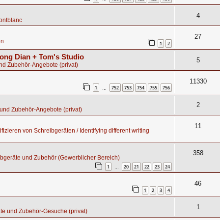
4
ontblanc
27
en
1
2
ong Dian + Tom's Studio
5
nd Zubehör-Angebote (privat)
11330
1
752
753
754
755
756
…
2
und Zubehör-Angebote (privat)
11
fizieren von Schreibgeräten / Identifying different writing
358
bgeräte und Zubehör (Gewerblicher Bereich)
1
20
21
22
23
24
…
46
1
2
3
4
1
te und Zubehör-Gesuche (privat)