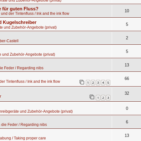
räte und Zubehör-Angebote (privat)
 für guten Fluss?
10
 und der Tintenfluss / Ink and the ink flow
 Kugelschreiber
5
te und Zubehör-Angebote (privat)
2
ber-Castell
5
e und Zubehör-Angebote (privat)
13
e Feder / Regarding nibs
66
er Tintenfluss / Ink and the ink flow
1
2
3
4
5
32
r
1
2
3
0
hreibgeräte und Zubehör-Angebote (privat)
6
die Feder / Regarding nibs
13
abung / Taking proper care