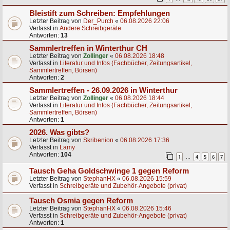
Bleistift zum Schreiben: Empfehlungen
Letzter Beitrag von
Der_Purch
«
06.08.2026 22:06
Verfasst in
Andere Schreibgeräte
Antworten:
13
Sammlertreffen in Winterthur CH
Letzter Beitrag von
Zollinger
«
06.08.2026 18:48
Verfasst in
Literatur und Infos (Fachbücher, Zeitungsartikel,
Sammlertreffen, Börsen)
Antworten:
2
Sammlertreffen - 26.09.2026 in Winterthur
Letzter Beitrag von
Zollinger
«
06.08.2026 18:44
Verfasst in
Literatur und Infos (Fachbücher, Zeitungsartikel,
Sammlertreffen, Börsen)
Antworten:
1
2026. Was gibts?
Letzter Beitrag von
Skribenion
«
06.08.2026 17:36
Verfasst in
Lamy
Antworten:
104
1
4
5
6
7
…
Tausch Geha Goldschwinge 1 gegen Reform
Letzter Beitrag von
StephanHX
«
06.08.2026 15:59
Verfasst in
Schreibgeräte und Zubehör-Angebote (privat)
Tausch Osmia gegen Reform
Letzter Beitrag von
StephanHX
«
06.08.2026 15:46
Verfasst in
Schreibgeräte und Zubehör-Angebote (privat)
Antworten:
1