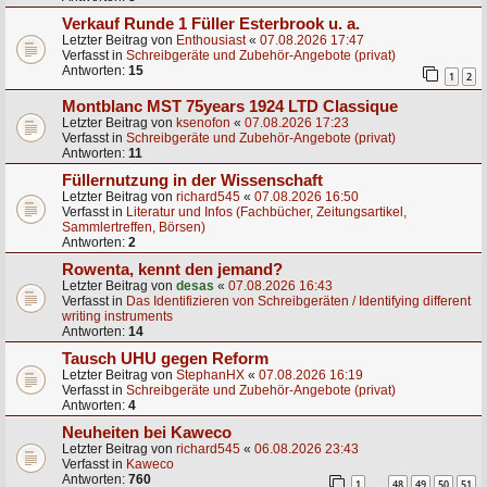
Verkauf Runde 1 Füller Esterbrook u. a.
Letzter Beitrag von
Enthousiast
«
07.08.2026 17:47
Verfasst in
Schreibgeräte und Zubehör-Angebote (privat)
Antworten:
15
1
2
Montblanc MST 75years 1924 LTD Classique
Letzter Beitrag von
ksenofon
«
07.08.2026 17:23
Verfasst in
Schreibgeräte und Zubehör-Angebote (privat)
Antworten:
11
Füllernutzung in der Wissenschaft
Letzter Beitrag von
richard545
«
07.08.2026 16:50
Verfasst in
Literatur und Infos (Fachbücher, Zeitungsartikel,
Sammlertreffen, Börsen)
Antworten:
2
Rowenta, kennt den jemand?
Letzter Beitrag von
desas
«
07.08.2026 16:43
Verfasst in
Das Identifizieren von Schreibgeräten / Identifying different
writing instruments
Antworten:
14
Tausch UHU gegen Reform
Letzter Beitrag von
StephanHX
«
07.08.2026 16:19
Verfasst in
Schreibgeräte und Zubehör-Angebote (privat)
Antworten:
4
Neuheiten bei Kaweco
Letzter Beitrag von
richard545
«
06.08.2026 23:43
Verfasst in
Kaweco
Antworten:
760
1
48
49
50
51
…