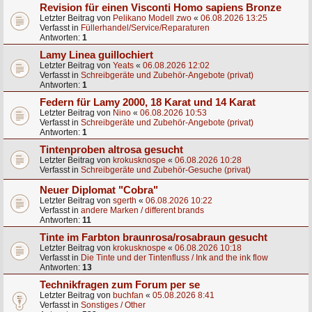
Revision für einen Visconti Homo sapiens Bronze
Letzter Beitrag von
Pelikano Modell zwo
«
06.08.2026 13:25
Verfasst in
Füllerhandel/Service/Reparaturen
Antworten:
1
Lamy Linea guillochiert
Letzter Beitrag von
Yeats
«
06.08.2026 12:02
Verfasst in
Schreibgeräte und Zubehör-Angebote (privat)
Antworten:
1
Federn für Lamy 2000, 18 Karat und 14 Karat
Letzter Beitrag von
Nino
«
06.08.2026 10:53
Verfasst in
Schreibgeräte und Zubehör-Angebote (privat)
Antworten:
1
Tintenproben altrosa gesucht
Letzter Beitrag von
krokusknospe
«
06.08.2026 10:28
Verfasst in
Schreibgeräte und Zubehör-Gesuche (privat)
Neuer Diplomat "Cobra"
Letzter Beitrag von
sgerth
«
06.08.2026 10:22
Verfasst in
andere Marken / different brands
Antworten:
11
Tinte im Farbton braunrosa/rosabraun gesucht
Letzter Beitrag von
krokusknospe
«
06.08.2026 10:18
Verfasst in
Die Tinte und der Tintenfluss / Ink and the ink flow
Antworten:
13
Technikfragen zum Forum per se
Letzter Beitrag von
buchfan
«
05.08.2026 8:41
Verfasst in
Sonstiges / Other