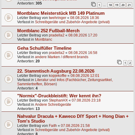
Antworten:
305
1
18
19
20
21
…
Montblanc Meisterstück MB 149 Platinum
Letzter Beitrag von
twehringer
«
08.08.2026 18:36
Verfasst in
Schreibgeräte und Zubehör-Angebote (privat)
Montblanc 252 Fußball-Merch
Letzter Beitrag von
pradella2
«
08.08.2026 17:20
Verfasst in
Montblanc
Geha Schulfüller Timeline
Letzter Beitrag von
pradella2
«
08.08.2026 16:58
Verfasst in
andere Marken / different brands
Antworten:
20
1
2
22. Stammtisch Augsburg 22.08.2026
Letzter Beitrag von
kopjekoffie
«
08.08.2026 12:01
Verfasst in
Literatur und Infos (Fachbücher, Zeitungsartikel,
Sammlertreffen, Börsen)
Antworten:
4
"Normix"-Druckbleistift: Wer kennt ihn?
Letzter Beitrag von
StephanHX
«
07.08.2026 23:18
Verfasst in
Andere Schreibgeräte
Antworten:
13
Nahvalur Dracula + Kaweco DIY Sport + Hong Dian +
Tom's Studio
Letzter Beitrag von
Faith
«
07.08.2026 21:58
Verfasst in
Schreibgeräte und Zubehör-Angebote (privat)
Antworten:
8