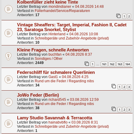
Kolbenfüller zieht keine Tinte
Letzter Beitrag von
mondindianer
«
04.08.2026 14:48
Verfasst in
Füllerhandel/Service/Reparaturen
Antworten:
17
1
2
Vintage Sheaffers: Target, Imperial, Fashion II, Cadet
23, Saratoga Snorkel, Stylist
Letzter Beitrag von
Hinterland
«
04.08.2026 10:08
Verfasst in
Schreibgeräte und Zubehör-Angebote (privat)
Antworten:
10
Kleine Fragen, schnelle Antworten
Letzter Beitrag von
buchfan
«
04.08.2026 8:37
Verfasst in
Sonstiges / Other
Antworten:
2449
1
161
162
163
164
…
Federschliff für schmalere Querlinien
Letzter Beitrag von
Gast1
«
04.08.2026 4:25
Verfasst in
Rund um die Feder / Regarding nibs
Antworten:
34
1
2
3
JoWo Feder (Berlin)
Letzter Beitrag von
richard545
«
03.08.2026 12:59
Verfasst in
Rund um die Feder / Regarding nibs
Antworten:
38
1
2
3
Lamy Studio Savannah & Terracotta
Letzter Beitrag von
hainabvbflo
«
03.08.2026 8:31
Verfasst in
Schreibgeräte und Zubehör-Angebote (privat)
Antworten:
1