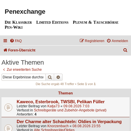
Penexchange
Die Klassiker
Limited Editions
Plenum & Tauschbörse
Pen-Wiki
FAQ
Registrieren
Anmelden
S
Foren-Übersicht
u
Aktive Themen
c
Zur erweiterten Suche
h
Suche
Erweiterte Suche
e
Die Suche ergab 48 Treffer • Seite
1
von
1
Themen
Kaweco, Esterbrook, TWSBI, Pelikan Füller
Letzter Beitrag von
Katja73
«
09.08.2026 7:03
Verfasst in
Schreibgeräte und Zubehör-Angebote (privat)
Antworten:
4
Der Charme alter Schachteln: Oldies in Verpackung
Letzter Beitrag von
Knorzenbach
«
08.08.2026 23:55
Verfasst in
Alte Schreibgeräte/Oldies