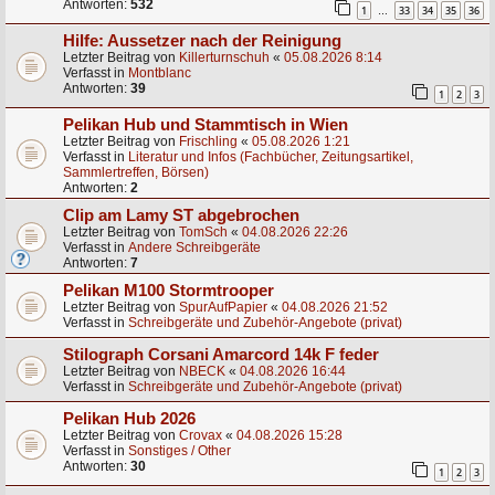
Antworten:
532
1
33
34
35
36
…
Hilfe: Aussetzer nach der Reinigung
Letzter Beitrag von
Killerturnschuh
«
05.08.2026 8:14
Verfasst in
Montblanc
Antworten:
39
1
2
3
Pelikan Hub und Stammtisch in Wien
Letzter Beitrag von
Frischling
«
05.08.2026 1:21
Verfasst in
Literatur und Infos (Fachbücher, Zeitungsartikel,
Sammlertreffen, Börsen)
Antworten:
2
Clip am Lamy ST abgebrochen
Letzter Beitrag von
TomSch
«
04.08.2026 22:26
Verfasst in
Andere Schreibgeräte
Antworten:
7
Pelikan M100 Stormtrooper
Letzter Beitrag von
SpurAufPapier
«
04.08.2026 21:52
Verfasst in
Schreibgeräte und Zubehör-Angebote (privat)
Stilograph Corsani Amarcord 14k F feder
Letzter Beitrag von
NBECK
«
04.08.2026 16:44
Verfasst in
Schreibgeräte und Zubehör-Angebote (privat)
Pelikan Hub 2026
Letzter Beitrag von
Crovax
«
04.08.2026 15:28
Verfasst in
Sonstiges / Other
Antworten:
30
1
2
3