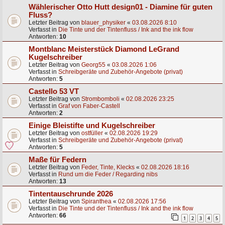
Wählerischer Otto Hutt design01 - Diamine für guten
Fluss?
Letzter Beitrag von
blauer_physiker
«
03.08.2026 8:10
Verfasst in
Die Tinte und der Tintenfluss / Ink and the ink flow
Antworten:
10
Montblanc Meisterstück Diamond LeGrand
Kugelschreiber
Letzter Beitrag von
Georg55
«
03.08.2026 1:06
Verfasst in
Schreibgeräte und Zubehör-Angebote (privat)
Antworten:
5
Castello 53 VT
Letzter Beitrag von
Strombomboli
«
02.08.2026 23:25
Verfasst in
Graf von Faber-Castell
Antworten:
2
Einige Bleistifte und Kugelschreiber
Letzter Beitrag von
ostfüller
«
02.08.2026 19:29
Verfasst in
Schreibgeräte und Zubehör-Angebote (privat)
Antworten:
5
Maße für Federn
Letzter Beitrag von
Feder, Tinte, Klecks
«
02.08.2026 18:16
Verfasst in
Rund um die Feder / Regarding nibs
Antworten:
13
Tintentauschrunde 2026
Letzter Beitrag von
Spiranthea
«
02.08.2026 17:56
Verfasst in
Die Tinte und der Tintenfluss / Ink and the ink flow
Antworten:
66
1
2
3
4
5