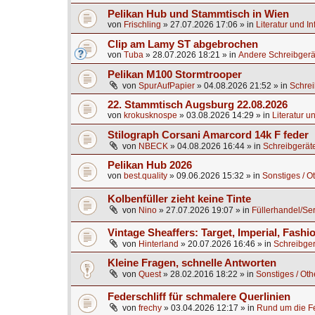
Pelikan Hub und Stammtisch in Wien
von
Frischling
»
27.07.2026 17:06
» in
Literatur und I
Clip am Lamy ST abgebrochen
von
Tuba
»
28.07.2026 18:21
» in
Andere Schreibgerä
Pelikan M100 Stormtrooper
von
SpurAufPapier
»
04.08.2026 21:52
» in
Schrei
22. Stammtisch Augsburg 22.08.2026
von
krokusknospe
»
03.08.2026 14:29
» in
Literatur u
Stilograph Corsani Amarcord 14k F feder
von
NBECK
»
04.08.2026 16:44
» in
Schreibgerät
Pelikan Hub 2026
von
best.quality
»
09.06.2026 15:32
» in
Sonstiges / O
Kolbenfüller zieht keine Tinte
von
Nino
»
27.07.2026 19:07
» in
Füllerhandel/Se
Vintage Sheaffers: Target, Imperial, Fashio
von
Hinterland
»
20.07.2026 16:46
» in
Schreibger
Kleine Fragen, schnelle Antworten
von
Quest
»
28.02.2016 18:22
» in
Sonstiges / Oth
Federschliff für schmalere Querlinien
von
frechy
»
03.04.2026 12:17
» in
Rund um die Fe