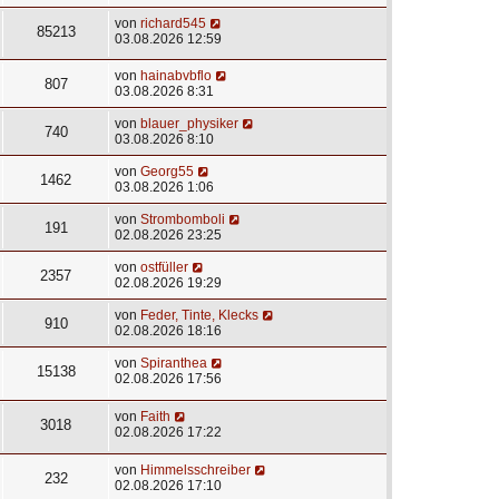
von
richard545
85213
03.08.2026 12:59
von
hainabvbflo
807
03.08.2026 8:31
von
blauer_physiker
740
03.08.2026 8:10
von
Georg55
1462
03.08.2026 1:06
von
Strombomboli
191
02.08.2026 23:25
von
ostfüller
2357
02.08.2026 19:29
von
Feder, Tinte, Klecks
910
02.08.2026 18:16
von
Spiranthea
15138
02.08.2026 17:56
von
Faith
3018
02.08.2026 17:22
von
Himmelsschreiber
232
02.08.2026 17:10