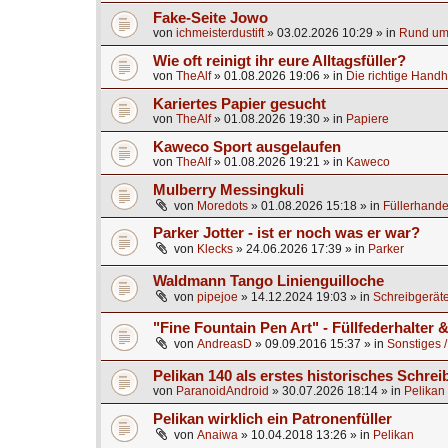
Fake-Seite Jowo
von
ichmeisterdustift
»
03.02.2026 10:29
» in
Rund um 
Wie oft reinigt ihr eure Alltagsfüller?
von
TheAlf
»
01.08.2026 19:06
» in
Die richtige Handh
Kariertes Papier gesucht
von
TheAlf
»
01.08.2026 19:30
» in
Papiere
Kaweco Sport ausgelaufen
von
TheAlf
»
01.08.2026 19:21
» in
Kaweco
Mulberry Messingkuli
von
Moredots
»
01.08.2026 15:18
» in
Füllerhande
Parker Jotter - ist er noch was er war?
von
Klecks
»
24.06.2026 17:39
» in
Parker
Waldmann Tango Linienguilloche
von
pipejoe
»
14.12.2024 19:03
» in
Schreibgeräte
"Fine Fountain Pen Art" - Füllfederhalter
von
AndreasD
»
09.09.2016 15:37
» in
Sonstiges /
Pelikan 140 als erstes historisches Schrei
von
ParanoidAndroid
»
30.07.2026 18:14
» in
Pelikan
Pelikan wirklich ein Patronenfüller
von
Anaiwa
»
10.04.2018 13:26
» in
Pelikan