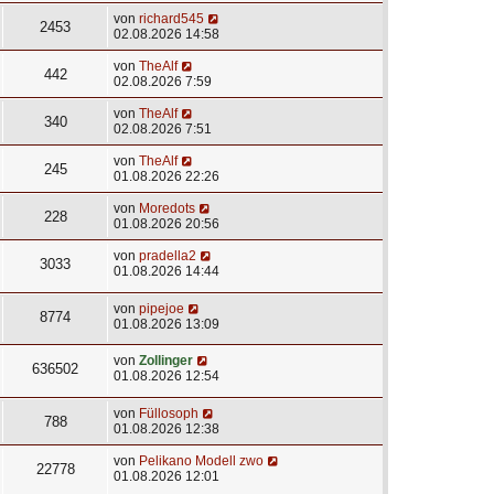
von
richard545
2453
02.08.2026 14:58
von
TheAlf
442
02.08.2026 7:59
von
TheAlf
340
02.08.2026 7:51
von
TheAlf
245
01.08.2026 22:26
von
Moredots
228
01.08.2026 20:56
von
pradella2
3033
01.08.2026 14:44
von
pipejoe
8774
01.08.2026 13:09
von
Zollinger
636502
01.08.2026 12:54
von
Füllosoph
788
01.08.2026 12:38
von
Pelikano Modell zwo
22778
01.08.2026 12:01