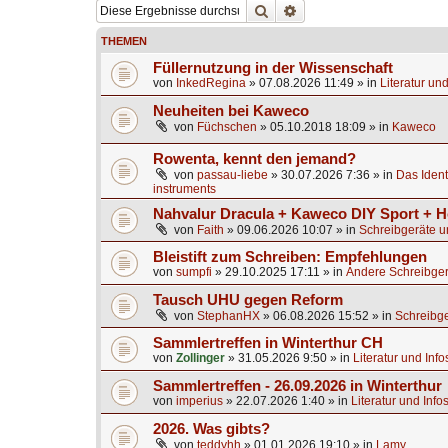
Suche
Erweiterte Suche
THEMEN
Füllernutzung in der Wissenschaft
von
InkedRegina
»
07.08.2026 11:49
» in
Literatur un
Neuheiten bei Kaweco
von
Füchschen
»
05.10.2018 18:09
» in
Kaweco
Rowenta, kennt den jemand?
von
passau-liebe
»
30.07.2026 7:36
» in
Das Identi
instruments
Nahvalur Dracula + Kaweco DIY Sport + H
von
Faith
»
09.06.2026 10:07
» in
Schreibgeräte u
Bleistift zum Schreiben: Empfehlungen
von
sumpfi
»
29.10.2025 17:11
» in
Andere Schreibger
Tausch UHU gegen Reform
von
StephanHX
»
06.08.2026 15:52
» in
Schreibge
Sammlertreffen in Winterthur CH
von
Zollinger
»
31.05.2026 9:50
» in
Literatur und Inf
Sammlertreffen - 26.09.2026 in Winterthur
von
imperius
»
22.07.2026 1:40
» in
Literatur und Info
2026. Was gibts?
von
teddyhh
»
01.01.2026 19:10
» in
Lamy