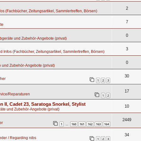
2
nfos (Fachbücher, Zeitungsartikel, Sammlertreffen, Börsen)
7
te
0
bgeräte und Zubehör-Angebote (privat)
3
nd Infos (Fachbücher, Zeitungsartikel, Sammlertreffen, Börsen)
0
e und Zubehör-Angebote (privat)
30
ther
1
2
3
17
rvice/Reparaturen
1
2
n II, Cadet 23, Saratoga Snorkel, Stylist
10
äte und Zubehör-Angebote (privat)
2449
er
1
160
161
162
163
164
…
34
der / Regarding nibs
1
2
3