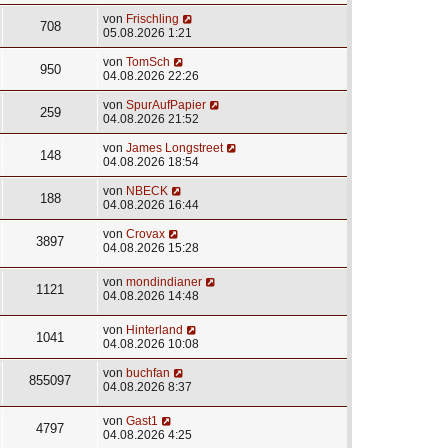
von
Frischling
708
05.08.2026 1:21
von
TomSch
950
04.08.2026 22:26
von
SpurAufPapier
259
04.08.2026 21:52
von
James Longstreet
148
04.08.2026 18:54
von
NBECK
188
04.08.2026 16:44
von
Crovax
3897
04.08.2026 15:28
von
mondindianer
1121
04.08.2026 14:48
von
Hinterland
1041
04.08.2026 10:08
von
buchfan
855097
04.08.2026 8:37
von
Gast1
4797
04.08.2026 4:25