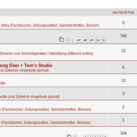
ANTWORTEN
0
d Infos (Fachbücher, Zeitungsartikel, Sammlertreffen, Börsen)
760
1
47
48
49
50
51
…
13
fizieren von Schreibgeräten / Identifying different writing
ong Dian + Tom's Studio
6
nd Zubehör-Angebote (privat)
13
äte
3
räte und Zubehör-Angebote (privat)
2
os (Fachbücher, Zeitungsartikel, Sammlertreffen, Börsen)
1
s (Fachbücher, Zeitungsartikel, Sammlertreffen, Börsen)
104