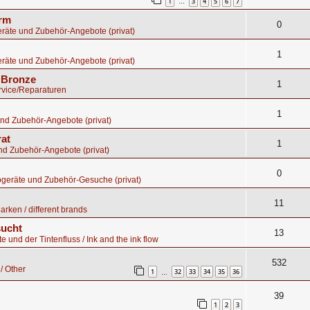
1
3
4
5
6
7
…
orm
0
räte und Zubehör-Angebote (privat)
1
räte und Zubehör-Angebote (privat)
s Bronze
1
rvice/Reparaturen
1
nd Zubehör-Angebote (privat)
rat
1
nd Zubehör-Angebote (privat)
0
bgeräte und Zubehör-Gesuche (privat)
11
rken / different brands
sucht
13
te und der Tintenfluss / Ink and the ink flow
532
/ Other
1
32
33
34
35
36
…
39
1
2
3