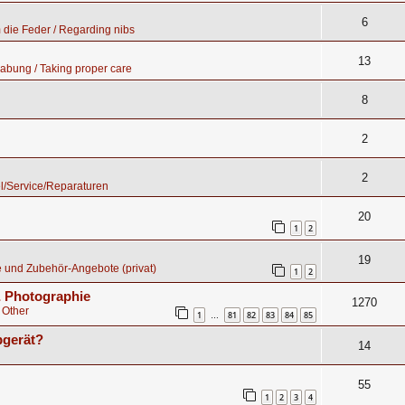
6
die Feder / Regarding nibs
13
abung / Taking proper care
8
2
2
l/Service/Reparaturen
20
1
2
19
 und Zubehör-Angebote (privat)
1
2
 & Photographie
1270
 Other
1
81
82
83
84
85
…
bgerät?
14
55
1
2
3
4