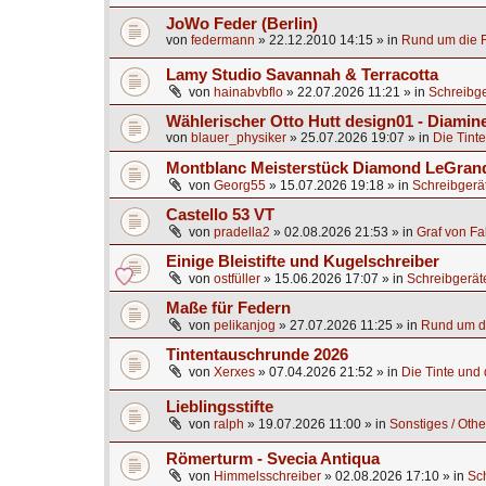
JoWo Feder (Berlin)
von
federmann
»
22.12.2010 14:15
» in
Rund um die F
Lamy Studio Savannah & Terracotta
von
hainabvbflo
»
22.07.2026 11:21
» in
Schreibge
Wählerischer Otto Hutt design01 - Diamine
von
blauer_physiker
»
25.07.2026 19:07
» in
Die Tinte
Montblanc Meisterstück Diamond LeGrand
von
Georg55
»
15.07.2026 19:18
» in
Schreibgerä
Castello 53 VT
von
pradella2
»
02.08.2026 21:53
» in
Graf von Fa
Einige Bleistifte und Kugelschreiber
von
ostfüller
»
15.06.2026 17:07
» in
Schreibgerät
Maße für Federn
von
pelikanjog
»
27.07.2026 11:25
» in
Rund um di
Tintentauschrunde 2026
von
Xerxes
»
07.04.2026 21:52
» in
Die Tinte und d
Lieblingsstifte
von
ralph
»
19.07.2026 11:00
» in
Sonstiges / Othe
Römerturm - Svecia Antiqua
von
Himmelsschreiber
»
02.08.2026 17:10
» in
Sc