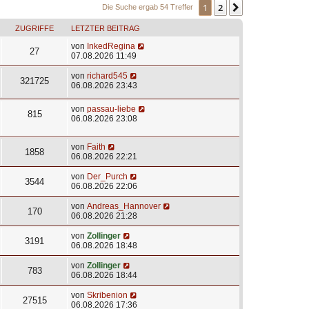
1
2
Nächste
Die Suche ergab 54 Treffer
ZUGRIFFE
LETZTER BEITRAG
von
InkedRegina
27
07.08.2026 11:49
von
richard545
321725
06.08.2026 23:43
von
passau-liebe
815
06.08.2026 23:08
von
Faith
1858
06.08.2026 22:21
von
Der_Purch
3544
06.08.2026 22:06
von
Andreas_Hannover
170
06.08.2026 21:28
von
Zollinger
3191
06.08.2026 18:48
von
Zollinger
783
06.08.2026 18:44
von
Skribenion
27515
06.08.2026 17:36