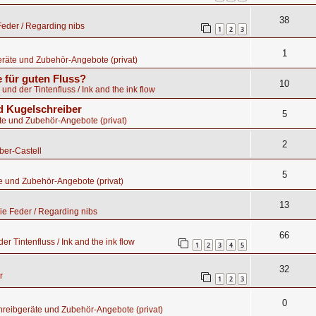
38
eder / Regarding nibs
1
2
3
1
räte und Zubehör-Angebote (privat)
 für guten Fluss?
10
 und der Tintenfluss / Ink and the ink flow
 Kugelschreiber
5
te und Zubehör-Angebote (privat)
2
ber-Castell
5
e und Zubehör-Angebote (privat)
13
e Feder / Regarding nibs
66
er Tintenfluss / Ink and the ink flow
1
2
3
4
5
32
r
1
2
3
0
hreibgeräte und Zubehör-Angebote (privat)