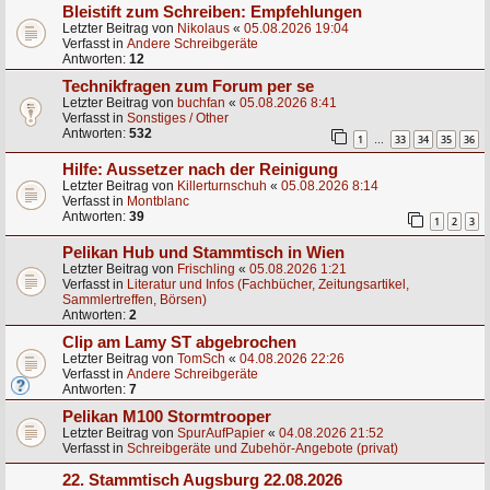
Bleistift zum Schreiben: Empfehlungen
Letzter Beitrag von
Nikolaus
«
05.08.2026 19:04
Verfasst in
Andere Schreibgeräte
Antworten:
12
Technikfragen zum Forum per se
Letzter Beitrag von
buchfan
«
05.08.2026 8:41
Verfasst in
Sonstiges / Other
Antworten:
532
1
33
34
35
36
…
Hilfe: Aussetzer nach der Reinigung
Letzter Beitrag von
Killerturnschuh
«
05.08.2026 8:14
Verfasst in
Montblanc
Antworten:
39
1
2
3
Pelikan Hub und Stammtisch in Wien
Letzter Beitrag von
Frischling
«
05.08.2026 1:21
Verfasst in
Literatur und Infos (Fachbücher, Zeitungsartikel,
Sammlertreffen, Börsen)
Antworten:
2
Clip am Lamy ST abgebrochen
Letzter Beitrag von
TomSch
«
04.08.2026 22:26
Verfasst in
Andere Schreibgeräte
Antworten:
7
Pelikan M100 Stormtrooper
Letzter Beitrag von
SpurAufPapier
«
04.08.2026 21:52
Verfasst in
Schreibgeräte und Zubehör-Angebote (privat)
22. Stammtisch Augsburg 22.08.2026