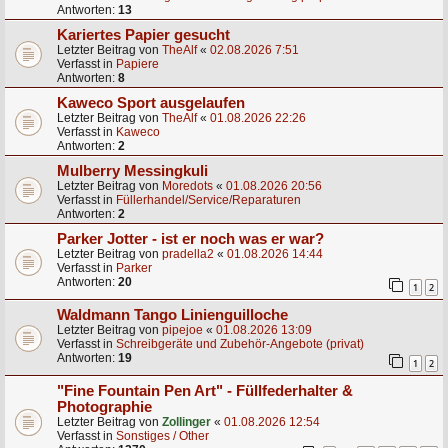
Antworten:
13
Kariertes Papier gesucht
Letzter Beitrag von
TheAlf
«
02.08.2026 7:51
Verfasst in
Papiere
Antworten:
8
Kaweco Sport ausgelaufen
Letzter Beitrag von
TheAlf
«
01.08.2026 22:26
Verfasst in
Kaweco
Antworten:
2
Mulberry Messingkuli
Letzter Beitrag von
Moredots
«
01.08.2026 20:56
Verfasst in
Füllerhandel/Service/Reparaturen
Antworten:
2
Parker Jotter - ist er noch was er war?
Letzter Beitrag von
pradella2
«
01.08.2026 14:44
Verfasst in
Parker
Antworten:
20
1
2
Waldmann Tango Linienguilloche
Letzter Beitrag von
pipejoe
«
01.08.2026 13:09
Verfasst in
Schreibgeräte und Zubehör-Angebote (privat)
Antworten:
19
1
2
"Fine Fountain Pen Art" - Füllfederhalter &
Photographie
Letzter Beitrag von
Zollinger
«
01.08.2026 12:54
Verfasst in
Sonstiges / Other