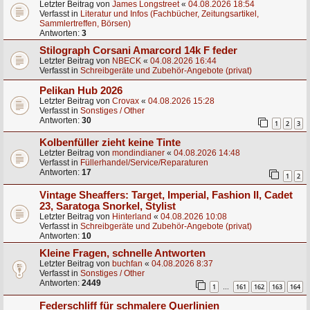
Letzter Beitrag von
James Longstreet
«
04.08.2026 18:54
Verfasst in
Literatur und Infos (Fachbücher, Zeitungsartikel,
Sammlertreffen, Börsen)
Antworten:
3
Stilograph Corsani Amarcord 14k F feder
Letzter Beitrag von
NBECK
«
04.08.2026 16:44
Verfasst in
Schreibgeräte und Zubehör-Angebote (privat)
Pelikan Hub 2026
Letzter Beitrag von
Crovax
«
04.08.2026 15:28
Verfasst in
Sonstiges / Other
Antworten:
30
1
2
3
Kolbenfüller zieht keine Tinte
Letzter Beitrag von
mondindianer
«
04.08.2026 14:48
Verfasst in
Füllerhandel/Service/Reparaturen
Antworten:
17
1
2
Vintage Sheaffers: Target, Imperial, Fashion II, Cadet
23, Saratoga Snorkel, Stylist
Letzter Beitrag von
Hinterland
«
04.08.2026 10:08
Verfasst in
Schreibgeräte und Zubehör-Angebote (privat)
Antworten:
10
Kleine Fragen, schnelle Antworten
Letzter Beitrag von
buchfan
«
04.08.2026 8:37
Verfasst in
Sonstiges / Other
Antworten:
2449
1
161
162
163
164
…
Federschliff für schmalere Querlinien