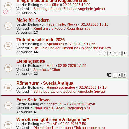
Einige Bleistifte und Kugelschreiber
Letzter Beitrag von
ostfüller
«
02.08.2026 19:29
Verfasst in
Schreibgeräte und Zubehör-Angebote (privat)
Antworten:
5
Maße für Federn
Letzter Beitrag von
Feder, Tinte, Klecks
«
02.08.2026 18:16
Verfasst in
Rund um die Feder / Regarding nibs
Antworten:
13
Tintentauschrunde 2026
Letzter Beitrag von
Spiranthea
«
02.08.2026 17:56
Verfasst in
Die Tinte und der Tintenfluss / Ink and the ink flow
Antworten:
66
1
2
3
4
5
Lieblingsstifte
Letzter Beitrag von
Faith
«
02.08.2026 17:22
Verfasst in
Sonstiges / Other
Antworten:
32
1
2
3
Römerturm - Svecia Antiqua
Letzter Beitrag von
Himmelsschreiber
«
02.08.2026 17:10
Verfasst in
Schreibgeräte und Zubehör-Angebote (privat)
Fake-Seite Jowo
Letzter Beitrag von
richard545
«
02.08.2026 14:58
Verfasst in
Rund um die Feder / Regarding nibs
Antworten:
6
Wie oft reinigt ihr eure Alltagsfüller?
Letzter Beitrag von
TheAlf
«
02.08.2026 7:59
Verfasst in
Die richtige Handhabung / Taking proper care