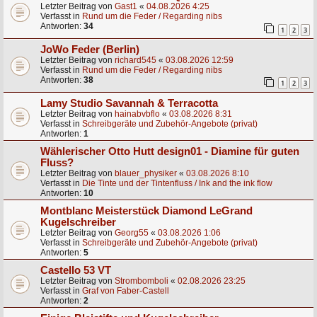
Letzter Beitrag von
Gast1
«
04.08.2026 4:25
Verfasst in
Rund um die Feder / Regarding nibs
Antworten:
34
1
2
3
JoWo Feder (Berlin)
Letzter Beitrag von
richard545
«
03.08.2026 12:59
Verfasst in
Rund um die Feder / Regarding nibs
Antworten:
38
1
2
3
Lamy Studio Savannah & Terracotta
Letzter Beitrag von
hainabvbflo
«
03.08.2026 8:31
Verfasst in
Schreibgeräte und Zubehör-Angebote (privat)
Antworten:
1
Wählerischer Otto Hutt design01 - Diamine für guten
Fluss?
Letzter Beitrag von
blauer_physiker
«
03.08.2026 8:10
Verfasst in
Die Tinte und der Tintenfluss / Ink and the ink flow
Antworten:
10
Montblanc Meisterstück Diamond LeGrand
Kugelschreiber
Letzter Beitrag von
Georg55
«
03.08.2026 1:06
Verfasst in
Schreibgeräte und Zubehör-Angebote (privat)
Antworten:
5
Castello 53 VT
Letzter Beitrag von
Strombomboli
«
02.08.2026 23:25
Verfasst in
Graf von Faber-Castell
Antworten:
2