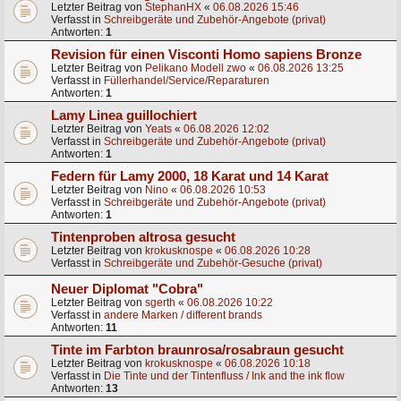
Letzter Beitrag von
StephanHX
«
06.08.2026 15:46
Verfasst in
Schreibgeräte und Zubehör-Angebote (privat)
Antworten:
1
Revision für einen Visconti Homo sapiens Bronze
Letzter Beitrag von
Pelikano Modell zwo
«
06.08.2026 13:25
Verfasst in
Füllerhandel/Service/Reparaturen
Antworten:
1
Lamy Linea guillochiert
Letzter Beitrag von
Yeats
«
06.08.2026 12:02
Verfasst in
Schreibgeräte und Zubehör-Angebote (privat)
Antworten:
1
Federn für Lamy 2000, 18 Karat und 14 Karat
Letzter Beitrag von
Nino
«
06.08.2026 10:53
Verfasst in
Schreibgeräte und Zubehör-Angebote (privat)
Antworten:
1
Tintenproben altrosa gesucht
Letzter Beitrag von
krokusknospe
«
06.08.2026 10:28
Verfasst in
Schreibgeräte und Zubehör-Gesuche (privat)
Neuer Diplomat "Cobra"
Letzter Beitrag von
sgerth
«
06.08.2026 10:22
Verfasst in
andere Marken / different brands
Antworten:
11
Tinte im Farbton braunrosa/rosabraun gesucht
Letzter Beitrag von
krokusknospe
«
06.08.2026 10:18
Verfasst in
Die Tinte und der Tintenfluss / Ink and the ink flow
Antworten:
13