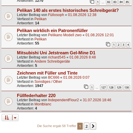
Antworten:
1270
1
82
83
84
85
…
Pelikan 140 als erstes historisches Schreibgerät?
Letzter Beitrag von
Füllosoph
«
01.08.2026 12:38
Verfasst in
Pelikan
Antworten:
14
Pelikan wirklich ein Patronenfüller
Letzter Beitrag von
Pelikano Modell zwo
«
01.08.2026 12:01
Verfasst in
Pelikan
Antworten:
55
1
2
3
4
Mitsubishi Uni Jetstream Gel-Mine D1
Letzter Beitrag von
richard545
«
01.08.2026 8:48
Verfasst in
Andere Schreibgeräte
Antworten:
5
Zeichnen mit Füller und Tinte
Letzter Beitrag von
BC666
«
01.08.2026 0:07
Verfasst in
Sonstiges / Other
Antworten:
1947
1
127
128
129
130
…
Füllfederhalter 220
Letzter Beitrag von
IndependentFlour2
«
31.07.2026 18:46
Verfasst in
Montblanc
Antworten:
4
1
2
Nächste
Die Suche ergab 58 Treffer