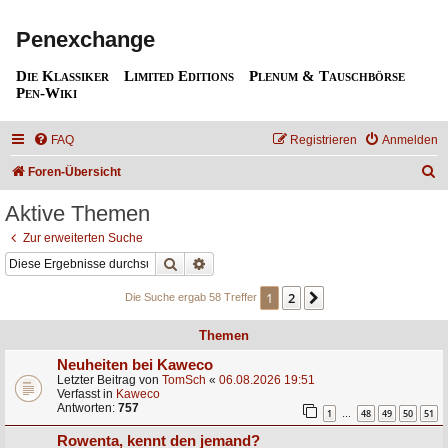
Penexchange
Die Klassiker
Limited Editions
Plenum & Tauschbörse
Pen-Wiki
FAQ
Registrieren
Anmelden
S
Foren-Übersicht
u
Aktive Themen
c
Zur erweiterten Suche
h
Suche
Erweiterte Suche
e
1
2
Nächste
Die Suche ergab 58 Treffer
Themen
Neuheiten bei Kaweco
Letzter Beitrag von
TomSch
«
06.08.2026 19:51
Verfasst in
Kaweco
Antworten:
757
1
48
49
50
51
…
Rowenta, kennt den jemand?