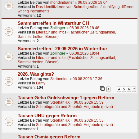
Letzter Beitrag von
mondindianer
«
06.08.2026 19:04
Verfasst in
Das Identifizieren von Schreibgeräten / Identifying different
writing instruments
Antworten:
12
Sammlertreffen in Winterthur CH
Letzter Beitrag von
Zollinger
«
06.08.2026 18:48
Verfasst in
Literatur und Infos (Fachbücher, Zeitungsartikel,
Sammlertreffen, Börsen)
Antworten:
2
Sammlertreffen - 26.09.2026 in Winterthur
Letzter Beitrag von
Zollinger
«
06.08.2026 18:44
Verfasst in
Literatur und Infos (Fachbücher, Zeitungsartikel,
Sammlertreffen, Börsen)
Antworten:
1
2026. Was gibts?
Letzter Beitrag von
Skribenion
«
06.08.2026 17:36
Verfasst in
Lamy
Antworten:
104
1
4
5
6
7
…
Tausch Geha Goldschwinge 1 gegen Reform
Letzter Beitrag von
StephanHX
«
06.08.2026 15:59
Verfasst in
Schreibgeräte und Zubehör-Angebote (privat)
Tausch UHU gegen Reform
Letzter Beitrag von
StephanHX
«
06.08.2026 15:53
Verfasst in
Schreibgeräte und Zubehör-Angebote (privat)
Antworten:
1
Tausch Osmia gegen Reform