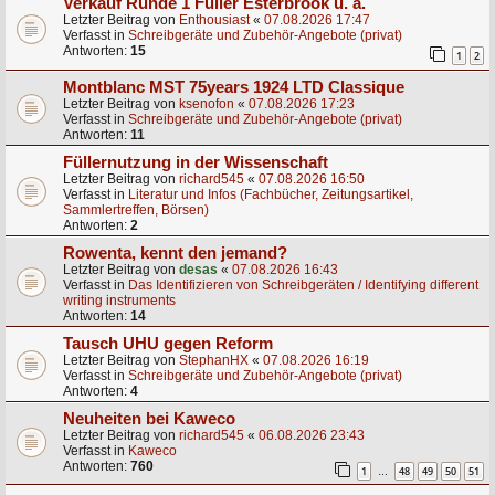
Verkauf Runde 1 Füller Esterbrook u. a.
Letzter Beitrag von
Enthousiast
«
07.08.2026 17:47
Verfasst in
Schreibgeräte und Zubehör-Angebote (privat)
Antworten:
15
1
2
Montblanc MST 75years 1924 LTD Classique
Letzter Beitrag von
ksenofon
«
07.08.2026 17:23
Verfasst in
Schreibgeräte und Zubehör-Angebote (privat)
Antworten:
11
Füllernutzung in der Wissenschaft
Letzter Beitrag von
richard545
«
07.08.2026 16:50
Verfasst in
Literatur und Infos (Fachbücher, Zeitungsartikel,
Sammlertreffen, Börsen)
Antworten:
2
Rowenta, kennt den jemand?
Letzter Beitrag von
desas
«
07.08.2026 16:43
Verfasst in
Das Identifizieren von Schreibgeräten / Identifying different
writing instruments
Antworten:
14
Tausch UHU gegen Reform
Letzter Beitrag von
StephanHX
«
07.08.2026 16:19
Verfasst in
Schreibgeräte und Zubehör-Angebote (privat)
Antworten:
4
Neuheiten bei Kaweco
Letzter Beitrag von
richard545
«
06.08.2026 23:43
Verfasst in
Kaweco
Antworten:
760
1
48
49
50
51
…