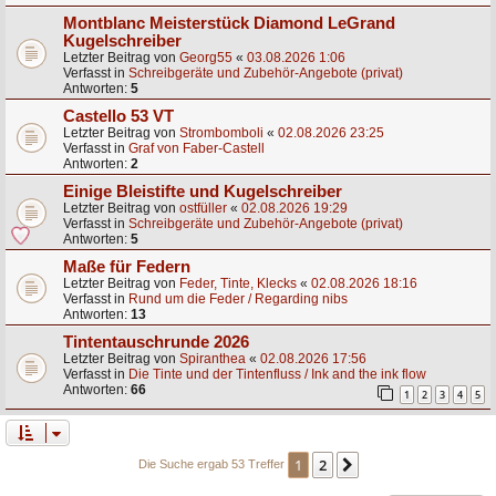
Montblanc Meisterstück Diamond LeGrand
Kugelschreiber
Letzter Beitrag von
Georg55
«
03.08.2026 1:06
Verfasst in
Schreibgeräte und Zubehör-Angebote (privat)
Antworten:
5
Castello 53 VT
Letzter Beitrag von
Strombomboli
«
02.08.2026 23:25
Verfasst in
Graf von Faber-Castell
Antworten:
2
Einige Bleistifte und Kugelschreiber
Letzter Beitrag von
ostfüller
«
02.08.2026 19:29
Verfasst in
Schreibgeräte und Zubehör-Angebote (privat)
Antworten:
5
Maße für Federn
Letzter Beitrag von
Feder, Tinte, Klecks
«
02.08.2026 18:16
Verfasst in
Rund um die Feder / Regarding nibs
Antworten:
13
Tintentauschrunde 2026
Letzter Beitrag von
Spiranthea
«
02.08.2026 17:56
Verfasst in
Die Tinte und der Tintenfluss / Ink and the ink flow
Antworten:
66
1
2
3
4
5
1
2
Nächste
Die Suche ergab 53 Treffer