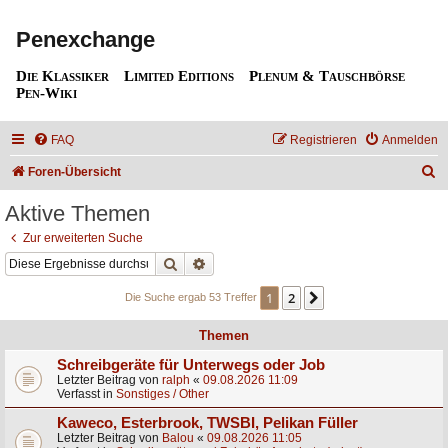
Penexchange
Die Klassiker
Limited Editions
Plenum & Tauschbörse
Pen-Wiki
FAQ
Registrieren
Anmelden
S
Foren-Übersicht
u
Aktive Themen
c
Zur erweiterten Suche
h
Suche
Erweiterte Suche
e
1
2
Nächste
Die Suche ergab 53 Treffer
Themen
Schreibgeräte für Unterwegs oder Job
Letzter Beitrag von
ralph
«
09.08.2026 11:09
Verfasst in
Sonstiges / Other
Kaweco, Esterbrook, TWSBI, Pelikan Füller
Letzter Beitrag von
Balou
«
09.08.2026 11:05