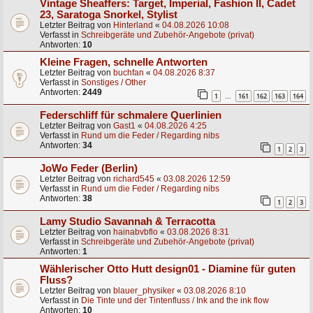
Vintage Sheaffers: Target, Imperial, Fashion II, Cadet
23, Saratoga Snorkel, Stylist
Letzter Beitrag von
Hinterland
«
04.08.2026 10:08
Verfasst in
Schreibgeräte und Zubehör-Angebote (privat)
Antworten:
10
Kleine Fragen, schnelle Antworten
Letzter Beitrag von
buchfan
«
04.08.2026 8:37
Verfasst in
Sonstiges / Other
Antworten:
2449
1
161
162
163
164
…
Federschliff für schmalere Querlinien
Letzter Beitrag von
Gast1
«
04.08.2026 4:25
Verfasst in
Rund um die Feder / Regarding nibs
Antworten:
34
1
2
3
JoWo Feder (Berlin)
Letzter Beitrag von
richard545
«
03.08.2026 12:59
Verfasst in
Rund um die Feder / Regarding nibs
Antworten:
38
1
2
3
Lamy Studio Savannah & Terracotta
Letzter Beitrag von
hainabvbflo
«
03.08.2026 8:31
Verfasst in
Schreibgeräte und Zubehör-Angebote (privat)
Antworten:
1
Wählerischer Otto Hutt design01 - Diamine für guten
Fluss?
Letzter Beitrag von
blauer_physiker
«
03.08.2026 8:10
Verfasst in
Die Tinte und der Tintenfluss / Ink and the ink flow
Antworten:
10