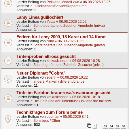
Letzter Beitrag von
Pelikano Modell zwo
«
06.08.2026 13:25
Verfasst in
Füllerhandel/Service/Reparaturen
Antworten:
1
Lamy Linea guillochiert
Letzter Beitrag von
Yeats
«
06.08.2026 12:02
Verfasst in
Schreibgeräte und Zubehör-Angebote (privat)
Antworten:
1
Federn für Lamy 2000, 18 Karat und 14 Karat
Letzter Beitrag von
Nino
«
06.08.2026 10:53
Verfasst in
Schreibgeräte und Zubehör-Angebote (privat)
Antworten:
1
Tintenproben altrosa gesucht
Letzter Beitrag von
krokusknospe
«
06.08.2026 10:28
Verfasst in
Schreibgeräte und Zubehör-Gesuche (privat)
Neuer Diplomat "Cobra"
Letzter Beitrag von
sgerth
«
06.08.2026 10:22
Verfasst in
andere Marken / different brands
Antworten:
11
Tinte im Farbton braunrosa/rosabraun gesucht
Letzter Beitrag von
krokusknospe
«
06.08.2026 10:18
Verfasst in
Die Tinte und der Tintenfluss / Ink and the ink flow
Antworten:
13
Technikfragen zum Forum per se
Letzter Beitrag von
buchfan
«
05.08.2026 8:41
Verfasst in
Sonstiges / Other
Antworten:
532
1
33
34
35
36
…