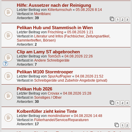
Hilfe: Aussetzer nach der Reinigung
Letzter Beitrag von
Killerturnschuh
«
05.08.2026 8:14
Verfasst in
Montblanc
Antworten:
39
1
2
3
Pelikan Hub und Stammtisch in Wien
Letzter Beitrag von
Frischling
«
05.08.2026 1:21
Verfasst in
Literatur und Infos (Fachbücher, Zeitungsartikel,
Sammlertreffen, Börsen)
Antworten:
2
Clip am Lamy ST abgebrochen
Letzter Beitrag von
TomSch
«
04.08.2026 22:26
Verfasst in
Andere Schreibgeräte
Antworten:
7
Pelikan M100 Stormtrooper
Letzter Beitrag von
SpurAufPapier
«
04.08.2026 21:52
Verfasst in
Schreibgeräte und Zubehör-Angebote (privat)
Pelikan Hub 2026
Letzter Beitrag von
Crovax
«
04.08.2026 15:28
Verfasst in
Sonstiges / Other
Antworten:
30
1
2
3
Kolbenfüller zieht keine Tinte
Letzter Beitrag von
mondindianer
«
04.08.2026 14:48
Verfasst in
Füllerhandel/Service/Reparaturen
Antworten:
17
1
2