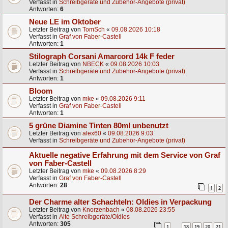
Verfasst in
Schreibgeräte und Zubehör-Angebote (privat)
Antworten:
6
Neue LE im Oktober
Letzter Beitrag von
TomSch
«
09.08.2026 10:18
Verfasst in
Graf von Faber-Castell
Antworten:
1
Stilograph Corsani Amarcord 14k F feder
Letzter Beitrag von
NBECK
«
09.08.2026 10:03
Verfasst in
Schreibgeräte und Zubehör-Angebote (privat)
Antworten:
1
Bloom
Letzter Beitrag von
mke
«
09.08.2026 9:11
Verfasst in
Graf von Faber-Castell
Antworten:
1
5 grüne Diamine Tinten 80ml unbenutzt
Letzter Beitrag von
alex60
«
09.08.2026 9:03
Verfasst in
Schreibgeräte und Zubehör-Angebote (privat)
Aktuelle negative Erfahrung mit dem Service von Graf
von Faber-Castell
Letzter Beitrag von
mke
«
09.08.2026 8:29
Verfasst in
Graf von Faber-Castell
Antworten:
28
1
2
Der Charme alter Schachteln: Oldies in Verpackung
Letzter Beitrag von
Knorzenbach
«
08.08.2026 23:55
Verfasst in
Alte Schreibgeräte/Oldies
Antworten:
305
1
18
19
20
21
…