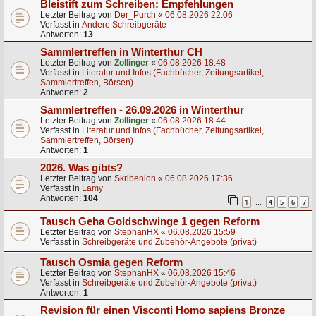
Bleistift zum Schreiben: Empfehlungen
Letzter Beitrag von
Der_Purch
«
06.08.2026 22:06
Verfasst in
Andere Schreibgeräte
Antworten:
13
Sammlertreffen in Winterthur CH
Letzter Beitrag von
Zollinger
«
06.08.2026 18:48
Verfasst in
Literatur und Infos (Fachbücher, Zeitungsartikel,
Sammlertreffen, Börsen)
Antworten:
2
Sammlertreffen - 26.09.2026 in Winterthur
Letzter Beitrag von
Zollinger
«
06.08.2026 18:44
Verfasst in
Literatur und Infos (Fachbücher, Zeitungsartikel,
Sammlertreffen, Börsen)
Antworten:
1
2026. Was gibts?
Letzter Beitrag von
Skribenion
«
06.08.2026 17:36
Verfasst in
Lamy
Antworten:
104
1
4
5
6
7
…
Tausch Geha Goldschwinge 1 gegen Reform
Letzter Beitrag von
StephanHX
«
06.08.2026 15:59
Verfasst in
Schreibgeräte und Zubehör-Angebote (privat)
Tausch Osmia gegen Reform
Letzter Beitrag von
StephanHX
«
06.08.2026 15:46
Verfasst in
Schreibgeräte und Zubehör-Angebote (privat)
Antworten:
1
Revision für einen Visconti Homo sapiens Bronze