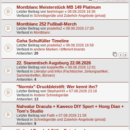
Montblanc Meisterstück MB 149 Platinum
Letzter Beitrag von
twehringer
«
08.08.2026 18:36
Verfasst in
Schreibgeräte und Zubehör-Angebote (privat)
Montblanc 252 Fußball-Merch
Letzter Beitrag von
pradella2
«
08.08.2026 17:20
Verfasst in
Montblanc
Geha Schulfüller Timeline
Letzter Beitrag von
pradella2
«
08.08.2026 16:58
Verfasst in
andere Marken / different brands
Antworten:
20
1
2
22. Stammtisch Augsburg 22.08.2026
Letzter Beitrag von
kopjekoffie
«
08.08.2026 12:01
Verfasst in
Literatur und Infos (Fachbücher, Zeitungsartikel,
Sammlertreffen, Börsen)
Antworten:
4
"Normix"-Druckbleistift: Wer kennt ihn?
Letzter Beitrag von
StephanHX
«
07.08.2026 23:18
Verfasst in
Andere Schreibgeräte
Antworten:
13
Nahvalur Dracula + Kaweco DIY Sport + Hong Dian +
Tom's Studio
Letzter Beitrag von
Faith
«
07.08.2026 21:58
Verfasst in
Schreibgeräte und Zubehör-Angebote (privat)
Antworten:
8