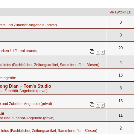
ANTWORTEN
0
äte und Zubehör-Angebote (privat)
0
20
rken / different brands
1
2
4
nd Infos (Fachbücher, Zeitungsartikel, Sammlertreffen, Börsen)
13
eibgeräte
ong Dian + Tom's Studio
8
nd Zubehör-Angebote (privat)
15
e und Zubehör-Angebote (privat)
1
2
ue
11
te und Zubehör-Angebote (privat)
2
d Infos (Fachbücher, Zeitungsartikel, Sammlertreffen, Börsen)