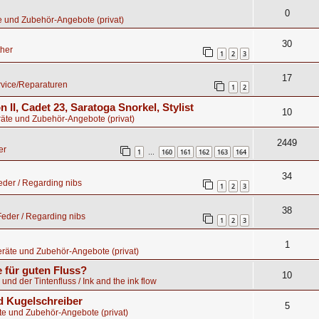
0
e und Zubehör-Angebote (privat)
30
ther
1
2
3
17
rvice/Reparaturen
1
2
n II, Cadet 23, Saratoga Snorkel, Stylist
10
äte und Zubehör-Angebote (privat)
2449
er
1
160
161
162
163
164
…
34
der / Regarding nibs
1
2
3
38
eder / Regarding nibs
1
2
3
1
räte und Zubehör-Angebote (privat)
 für guten Fluss?
10
 und der Tintenfluss / Ink and the ink flow
 Kugelschreiber
5
te und Zubehör-Angebote (privat)