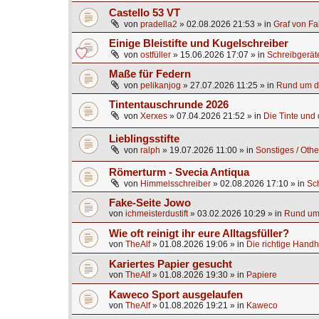
Castello 53 VT
von
pradella2
»
02.08.2026 21:53
» in
Graf von Fa
Einige Bleistifte und Kugelschreiber
von
ostfüller
»
15.06.2026 17:07
» in
Schreibgerät
Maße für Federn
von
pelikanjog
»
27.07.2026 11:25
» in
Rund um di
Tintentauschrunde 2026
von
Xerxes
»
07.04.2026 21:52
» in
Die Tinte und d
Lieblingsstifte
von
ralph
»
19.07.2026 11:00
» in
Sonstiges / Othe
Römerturm - Svecia Antiqua
von
Himmelsschreiber
»
02.08.2026 17:10
» in
Sc
Fake-Seite Jowo
von
ichmeisterdustift
»
03.02.2026 10:29
» in
Rund um 
Wie oft reinigt ihr eure Alltagsfüller?
von
TheAlf
»
01.08.2026 19:06
» in
Die richtige Handh
Kariertes Papier gesucht
von
TheAlf
»
01.08.2026 19:30
» in
Papiere
Kaweco Sport ausgelaufen
von
TheAlf
»
01.08.2026 19:21
» in
Kaweco