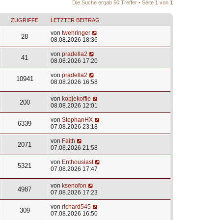
Die Suche ergab 50 Treffer • Seite
1
von
1
ZUGRIFFE
LETZTER BEITRAG
von
twehringer
28
08.08.2026 18:36
von
pradella2
41
08.08.2026 17:20
von
pradella2
10941
08.08.2026 16:58
von
kopjekoffie
200
08.08.2026 12:01
von
StephanHX
6339
07.08.2026 23:18
von
Faith
2071
07.08.2026 21:58
von
Enthousiast
5321
07.08.2026 17:47
von
ksenofon
4987
07.08.2026 17:23
von
richard545
309
07.08.2026 16:50