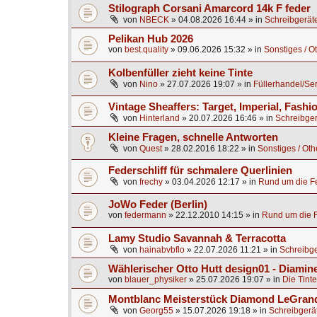
Stilograph Corsani Amarcord 14k F feder
von
NBECK
»
04.08.2026 16:44
» in
Schreibgerät
Pelikan Hub 2026
von
best.quality
»
09.06.2026 15:32
» in
Sonstiges / O
Kolbenfüller zieht keine Tinte
von
Nino
»
27.07.2026 19:07
» in
Füllerhandel/Se
Vintage Sheaffers: Target, Imperial, Fashio
von
Hinterland
»
20.07.2026 16:46
» in
Schreibger
Kleine Fragen, schnelle Antworten
von
Quest
»
28.02.2016 18:22
» in
Sonstiges / Oth
Federschliff für schmalere Querlinien
von
frechy
»
03.04.2026 12:17
» in
Rund um die Fe
JoWo Feder (Berlin)
von
federmann
»
22.12.2010 14:15
» in
Rund um die F
Lamy Studio Savannah & Terracotta
von
hainabvbflo
»
22.07.2026 11:21
» in
Schreibge
Wählerischer Otto Hutt design01 - Diamine
von
blauer_physiker
»
25.07.2026 19:07
» in
Die Tinte
Montblanc Meisterstück Diamond LeGrand
von
Georg55
»
15.07.2026 19:18
» in
Schreibgerä