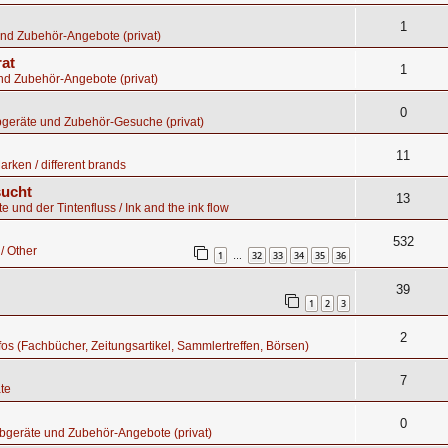
1
nd Zubehör-Angebote (privat)
rat
1
nd Zubehör-Angebote (privat)
0
bgeräte und Zubehör-Gesuche (privat)
11
rken / different brands
sucht
13
te und der Tintenfluss / Ink and the ink flow
532
/ Other
1
32
33
34
35
36
…
39
1
2
3
2
nfos (Fachbücher, Zeitungsartikel, Sammlertreffen, Börsen)
7
te
0
bgeräte und Zubehör-Angebote (privat)