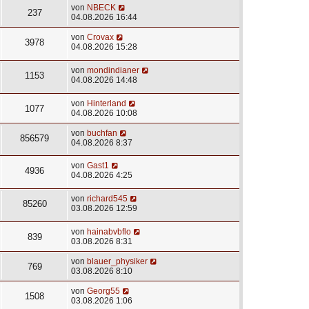
von
NBECK
237
04.08.2026 16:44
von
Crovax
3978
04.08.2026 15:28
von
mondindianer
1153
04.08.2026 14:48
von
Hinterland
1077
04.08.2026 10:08
von
buchfan
856579
04.08.2026 8:37
von
Gast1
4936
04.08.2026 4:25
von
richard545
85260
03.08.2026 12:59
von
hainabvbflo
839
03.08.2026 8:31
von
blauer_physiker
769
03.08.2026 8:10
von
Georg55
1508
03.08.2026 1:06