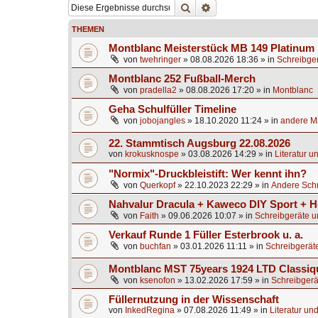
Suche
Erweiterte Suche
THEMEN
Montblanc Meisterstück MB 149 Platinum
von
twehringer
»
08.08.2026 18:36
» in
Schreibger
Montblanc 252 Fußball-Merch
von
pradella2
»
08.08.2026 17:20
» in
Montblanc
Geha Schulfüller Timeline
von
jobojangles
»
18.10.2020 11:24
» in
andere Ma
22. Stammtisch Augsburg 22.08.2026
von
krokusknospe
»
03.08.2026 14:29
» in
Literatur u
"Normix"-Druckbleistift: Wer kennt ihn?
von
Querkopf
»
22.10.2023 22:29
» in
Andere Schr
Nahvalur Dracula + Kaweco DIY Sport + H
von
Faith
»
09.06.2026 10:07
» in
Schreibgeräte u
Verkauf Runde 1 Füller Esterbrook u. a.
von
buchfan
»
03.01.2026 11:11
» in
Schreibgerät
Montblanc MST 75years 1924 LTD Classiq
von
ksenofon
»
13.02.2026 17:59
» in
Schreibgerä
Füllernutzung in der Wissenschaft
von
InkedRegina
»
07.08.2026 11:49
» in
Literatur un