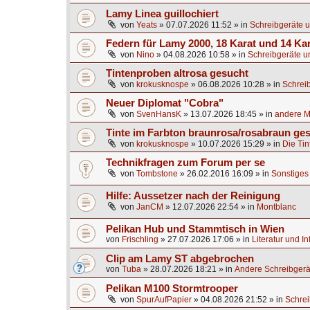
Lamy Linea guillochiert
von
Yeats
»
07.07.2026 11:52
» in
Schreibgeräte u
Federn für Lamy 2000, 18 Karat und 14 Ka
von
Nino
»
04.08.2026 10:58
» in
Schreibgeräte u
Tintenproben altrosa gesucht
von
krokusknospe
»
06.08.2026 10:28
» in
Schrei
Neuer Diplomat "Cobra"
von
SvenHansK
»
13.07.2026 18:45
» in
andere Ma
Tinte im Farbton braunrosa/rosabraun ge
von
krokusknospe
»
10.07.2026 15:29
» in
Die Tin
Technikfragen zum Forum per se
von
Tombstone
»
26.02.2016 16:09
» in
Sonstiges 
Hilfe: Aussetzer nach der Reinigung
von
JanCM
»
12.07.2026 22:54
» in
Montblanc
Pelikan Hub und Stammtisch in Wien
von
Frischling
»
27.07.2026 17:06
» in
Literatur und I
Clip am Lamy ST abgebrochen
von
Tuba
»
28.07.2026 18:21
» in
Andere Schreibgerä
Pelikan M100 Stormtrooper
von
SpurAufPapier
»
04.08.2026 21:52
» in
Schrei