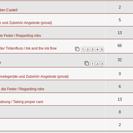
2
ber-Castell
5
e und Zubehör-Angebote (privat)
13
e Feder / Regarding nibs
66
er Tintenfluss / Ink and the ink flow
1
2
3
4
5
32
r
1
2
3
0
hreibgeräte und Zubehör-Angebote (privat)
6
die Feder / Regarding nibs
13
abung / Taking proper care
8
2