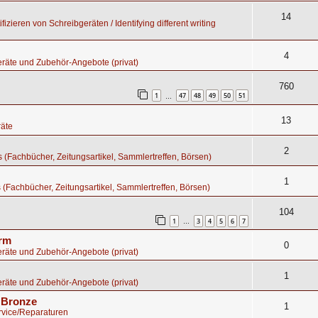
14
fizieren von Schreibgeräten / Identifying different writing
4
räte und Zubehör-Angebote (privat)
760
1
47
48
49
50
51
…
13
äte
2
os (Fachbücher, Zeitungsartikel, Sammlertreffen, Börsen)
1
s (Fachbücher, Zeitungsartikel, Sammlertreffen, Börsen)
104
1
3
4
5
6
7
…
orm
0
räte und Zubehör-Angebote (privat)
1
räte und Zubehör-Angebote (privat)
s Bronze
1
rvice/Reparaturen