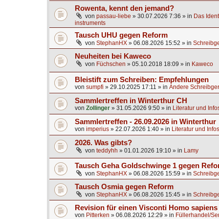
Rowenta, kennt den jemand?
von
passau-liebe
»
30.07.2026 7:36
» in
Das Identi
instruments
Tausch UHU gegen Reform
von
StephanHX
»
06.08.2026 15:52
» in
Schreibge
Neuheiten bei Kaweco
von
Füchschen
»
05.10.2018 18:09
» in
Kaweco
Bleistift zum Schreiben: Empfehlungen
von
sumpfi
»
29.10.2025 17:11
» in
Andere Schreibger
Sammlertreffen in Winterthur CH
von
Zollinger
»
31.05.2026 9:50
» in
Literatur und Inf
Sammlertreffen - 26.09.2026 in Winterthur
von
imperius
»
22.07.2026 1:40
» in
Literatur und Info
2026. Was gibts?
von
teddyhh
»
01.01.2026 19:10
» in
Lamy
Tausch Geha Goldschwinge 1 gegen Ref
von
StephanHX
»
06.08.2026 15:59
» in
Schreibge
Tausch Osmia gegen Reform
von
StephanHX
»
06.08.2026 15:45
» in
Schreibge
Revision für einen Visconti Homo sapien
von
Pitterken
»
06.08.2026 12:29
» in
Füllerhandel/Se