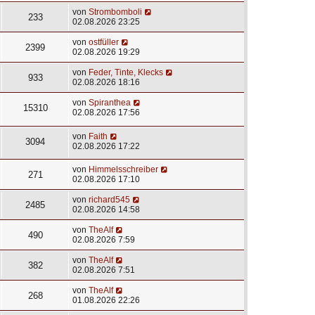
von
Strombomboli
233
02.08.2026 23:25
von
ostfüller
2399
02.08.2026 19:29
von
Feder, Tinte, Klecks
933
02.08.2026 18:16
von
Spiranthea
15310
02.08.2026 17:56
von
Faith
3094
02.08.2026 17:22
von
Himmelsschreiber
271
02.08.2026 17:10
von
richard545
2485
02.08.2026 14:58
von
TheAlf
490
02.08.2026 7:59
von
TheAlf
382
02.08.2026 7:51
von
TheAlf
268
01.08.2026 22:26