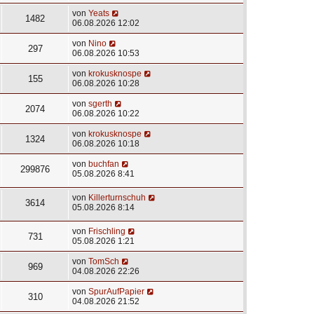
von
Yeats
1482
06.08.2026 12:02
von
Nino
297
06.08.2026 10:53
von
krokusknospe
155
06.08.2026 10:28
von
sgerth
2074
06.08.2026 10:22
von
krokusknospe
1324
06.08.2026 10:18
von
buchfan
299876
05.08.2026 8:41
von
Killerturnschuh
3614
05.08.2026 8:14
von
Frischling
731
05.08.2026 1:21
von
TomSch
969
04.08.2026 22:26
von
SpurAufPapier
310
04.08.2026 21:52