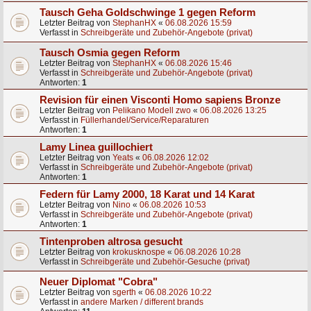
Tausch Geha Goldschwinge 1 gegen Reform
Letzter Beitrag von
StephanHX
«
06.08.2026 15:59
Verfasst in
Schreibgeräte und Zubehör-Angebote (privat)
Tausch Osmia gegen Reform
Letzter Beitrag von
StephanHX
«
06.08.2026 15:46
Verfasst in
Schreibgeräte und Zubehör-Angebote (privat)
Antworten:
1
Revision für einen Visconti Homo sapiens Bronze
Letzter Beitrag von
Pelikano Modell zwo
«
06.08.2026 13:25
Verfasst in
Füllerhandel/Service/Reparaturen
Antworten:
1
Lamy Linea guillochiert
Letzter Beitrag von
Yeats
«
06.08.2026 12:02
Verfasst in
Schreibgeräte und Zubehör-Angebote (privat)
Antworten:
1
Federn für Lamy 2000, 18 Karat und 14 Karat
Letzter Beitrag von
Nino
«
06.08.2026 10:53
Verfasst in
Schreibgeräte und Zubehör-Angebote (privat)
Antworten:
1
Tintenproben altrosa gesucht
Letzter Beitrag von
krokusknospe
«
06.08.2026 10:28
Verfasst in
Schreibgeräte und Zubehör-Gesuche (privat)
Neuer Diplomat "Cobra"
Letzter Beitrag von
sgerth
«
06.08.2026 10:22
Verfasst in
andere Marken / different brands