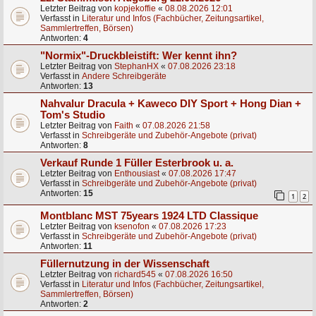
Letzter Beitrag von
kopjekoffie
«
08.08.2026 12:01
Verfasst in
Literatur und Infos (Fachbücher, Zeitungsartikel,
Sammlertreffen, Börsen)
Antworten:
4
"Normix"-Druckbleistift: Wer kennt ihn?
Letzter Beitrag von
StephanHX
«
07.08.2026 23:18
Verfasst in
Andere Schreibgeräte
Antworten:
13
Nahvalur Dracula + Kaweco DIY Sport + Hong Dian +
Tom's Studio
Letzter Beitrag von
Faith
«
07.08.2026 21:58
Verfasst in
Schreibgeräte und Zubehör-Angebote (privat)
Antworten:
8
Verkauf Runde 1 Füller Esterbrook u. a.
Letzter Beitrag von
Enthousiast
«
07.08.2026 17:47
Verfasst in
Schreibgeräte und Zubehör-Angebote (privat)
Antworten:
15
1
2
Montblanc MST 75years 1924 LTD Classique
Letzter Beitrag von
ksenofon
«
07.08.2026 17:23
Verfasst in
Schreibgeräte und Zubehör-Angebote (privat)
Antworten:
11
Füllernutzung in der Wissenschaft
Letzter Beitrag von
richard545
«
07.08.2026 16:50
Verfasst in
Literatur und Infos (Fachbücher, Zeitungsartikel,
Sammlertreffen, Börsen)
Antworten:
2