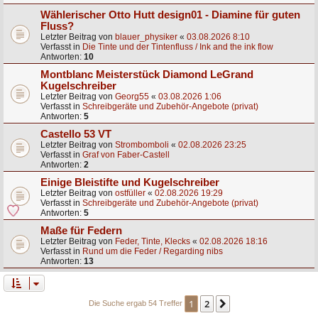
Wählerischer Otto Hutt design01 - Diamine für guten
Fluss?
Letzter Beitrag von
blauer_physiker
«
03.08.2026 8:10
Verfasst in
Die Tinte und der Tintenfluss / Ink and the ink flow
Antworten:
10
Montblanc Meisterstück Diamond LeGrand
Kugelschreiber
Letzter Beitrag von
Georg55
«
03.08.2026 1:06
Verfasst in
Schreibgeräte und Zubehör-Angebote (privat)
Antworten:
5
Castello 53 VT
Letzter Beitrag von
Strombomboli
«
02.08.2026 23:25
Verfasst in
Graf von Faber-Castell
Antworten:
2
Einige Bleistifte und Kugelschreiber
Letzter Beitrag von
ostfüller
«
02.08.2026 19:29
Verfasst in
Schreibgeräte und Zubehör-Angebote (privat)
Antworten:
5
Maße für Federn
Letzter Beitrag von
Feder, Tinte, Klecks
«
02.08.2026 18:16
Verfasst in
Rund um die Feder / Regarding nibs
Antworten:
13
1
2
Nächste
Die Suche ergab 54 Treffer