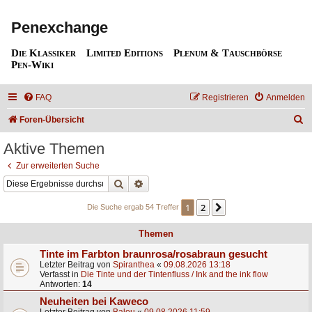
Penexchange
Die Klassiker
Limited Editions
Plenum & Tauschbörse
Pen-Wiki
FAQ
Registrieren
Anmelden
S
Foren-Übersicht
u
Aktive Themen
c
Zur erweiterten Suche
h
Suche
Erweiterte Suche
e
1
2
Nächste
Die Suche ergab 54 Treffer
Themen
Tinte im Farbton braunrosa/rosabraun gesucht
Letzter Beitrag von
Spiranthea
«
09.08.2026 13:18
Verfasst in
Die Tinte und der Tintenfluss / Ink and the ink flow
Antworten:
14
Neuheiten bei Kaweco