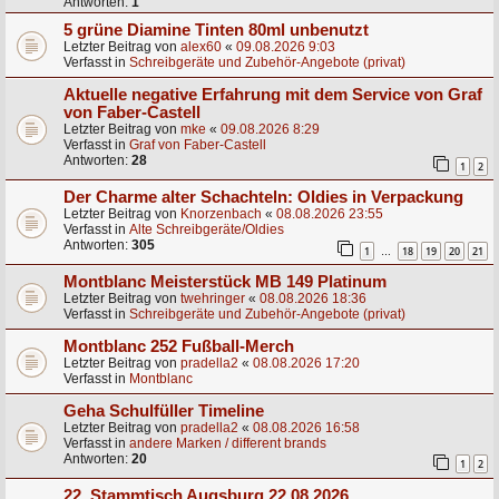
Antworten:
1
5 grüne Diamine Tinten 80ml unbenutzt
Letzter Beitrag von
alex60
«
09.08.2026 9:03
Verfasst in
Schreibgeräte und Zubehör-Angebote (privat)
Aktuelle negative Erfahrung mit dem Service von Graf
von Faber-Castell
Letzter Beitrag von
mke
«
09.08.2026 8:29
Verfasst in
Graf von Faber-Castell
Antworten:
28
1
2
Der Charme alter Schachteln: Oldies in Verpackung
Letzter Beitrag von
Knorzenbach
«
08.08.2026 23:55
Verfasst in
Alte Schreibgeräte/Oldies
Antworten:
305
1
18
19
20
21
…
Montblanc Meisterstück MB 149 Platinum
Letzter Beitrag von
twehringer
«
08.08.2026 18:36
Verfasst in
Schreibgeräte und Zubehör-Angebote (privat)
Montblanc 252 Fußball-Merch
Letzter Beitrag von
pradella2
«
08.08.2026 17:20
Verfasst in
Montblanc
Geha Schulfüller Timeline
Letzter Beitrag von
pradella2
«
08.08.2026 16:58
Verfasst in
andere Marken / different brands
Antworten:
20
1
2
22. Stammtisch Augsburg 22.08.2026