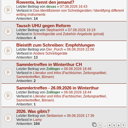
Rowenta, kennt den jemand?
Letzter Beitrag von
desas
«
07.08.2026 16:43
Verfasst in
Das Identifizieren von Schreibgeräten / Identifying different
writing instruments
Antworten:
14
Tausch UHU gegen Reform
Letzter Beitrag von
StephanHX
«
07.08.2026 16:19
Verfasst in
Schreibgeräte und Zubehör-Angebote (privat)
Antworten:
4
Bleistift zum Schreiben: Empfehlungen
Letzter Beitrag von
Der_Purch
«
06.08.2026 22:06
Verfasst in
Andere Schreibgeräte
Antworten:
13
Sammlertreffen in Winterthur CH
Letzter Beitrag von
Zollinger
«
06.08.2026 18:48
Verfasst in
Literatur und Infos (Fachbücher, Zeitungsartikel,
Sammlertreffen, Börsen)
Antworten:
2
Sammlertreffen - 26.09.2026 in Winterthur
Letzter Beitrag von
Zollinger
«
06.08.2026 18:44
Verfasst in
Literatur und Infos (Fachbücher, Zeitungsartikel,
Sammlertreffen, Börsen)
Antworten:
1
2026. Was gibts?
Letzter Beitrag von
Skribenion
«
06.08.2026 17:36
Verfasst in
Lamy
Antworten:
104
1
4
5
6
7
…