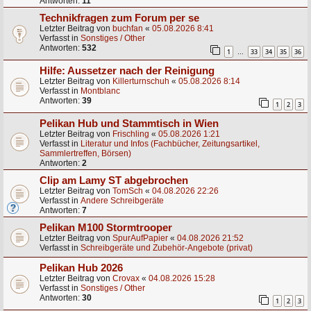
Antworten:
11
Technikfragen zum Forum per se
Letzter Beitrag von
buchfan
«
05.08.2026 8:41
Verfasst in
Sonstiges / Other
Antworten:
532
1
33
34
35
36
…
Hilfe: Aussetzer nach der Reinigung
Letzter Beitrag von
Killerturnschuh
«
05.08.2026 8:14
Verfasst in
Montblanc
Antworten:
39
1
2
3
Pelikan Hub und Stammtisch in Wien
Letzter Beitrag von
Frischling
«
05.08.2026 1:21
Verfasst in
Literatur und Infos (Fachbücher, Zeitungsartikel,
Sammlertreffen, Börsen)
Antworten:
2
Clip am Lamy ST abgebrochen
Letzter Beitrag von
TomSch
«
04.08.2026 22:26
Verfasst in
Andere Schreibgeräte
Antworten:
7
Pelikan M100 Stormtrooper
Letzter Beitrag von
SpurAufPapier
«
04.08.2026 21:52
Verfasst in
Schreibgeräte und Zubehör-Angebote (privat)
Pelikan Hub 2026
Letzter Beitrag von
Crovax
«
04.08.2026 15:28
Verfasst in
Sonstiges / Other
Antworten:
30
1
2
3