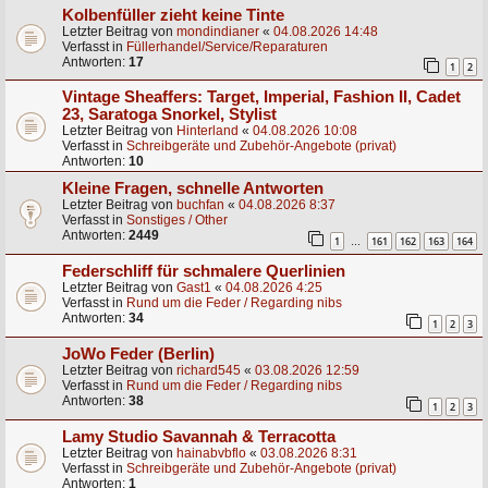
Kolbenfüller zieht keine Tinte
Letzter Beitrag von
mondindianer
«
04.08.2026 14:48
Verfasst in
Füllerhandel/Service/Reparaturen
Antworten:
17
1
2
Vintage Sheaffers: Target, Imperial, Fashion II, Cadet
23, Saratoga Snorkel, Stylist
Letzter Beitrag von
Hinterland
«
04.08.2026 10:08
Verfasst in
Schreibgeräte und Zubehör-Angebote (privat)
Antworten:
10
Kleine Fragen, schnelle Antworten
Letzter Beitrag von
buchfan
«
04.08.2026 8:37
Verfasst in
Sonstiges / Other
Antworten:
2449
1
161
162
163
164
…
Federschliff für schmalere Querlinien
Letzter Beitrag von
Gast1
«
04.08.2026 4:25
Verfasst in
Rund um die Feder / Regarding nibs
Antworten:
34
1
2
3
JoWo Feder (Berlin)
Letzter Beitrag von
richard545
«
03.08.2026 12:59
Verfasst in
Rund um die Feder / Regarding nibs
Antworten:
38
1
2
3
Lamy Studio Savannah & Terracotta
Letzter Beitrag von
hainabvbflo
«
03.08.2026 8:31
Verfasst in
Schreibgeräte und Zubehör-Angebote (privat)
Antworten:
1