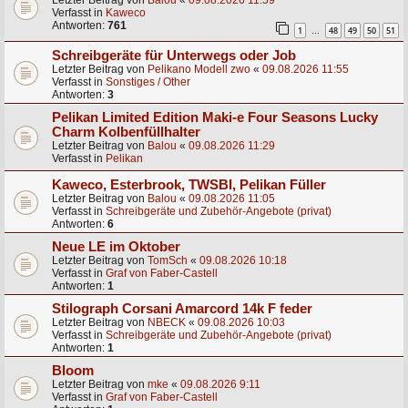
Letzter Beitrag von
Balou
«
09.08.2026 11:59
Verfasst in
Kaweco
Antworten:
761
1
48
49
50
51
…
Schreibgeräte für Unterwegs oder Job
Letzter Beitrag von
Pelikano Modell zwo
«
09.08.2026 11:55
Verfasst in
Sonstiges / Other
Antworten:
3
Pelikan Limited Edition Maki-e Four Seasons Lucky
Charm Kolbenfüllhalter
Letzter Beitrag von
Balou
«
09.08.2026 11:29
Verfasst in
Pelikan
Kaweco, Esterbrook, TWSBI, Pelikan Füller
Letzter Beitrag von
Balou
«
09.08.2026 11:05
Verfasst in
Schreibgeräte und Zubehör-Angebote (privat)
Antworten:
6
Neue LE im Oktober
Letzter Beitrag von
TomSch
«
09.08.2026 10:18
Verfasst in
Graf von Faber-Castell
Antworten:
1
Stilograph Corsani Amarcord 14k F feder
Letzter Beitrag von
NBECK
«
09.08.2026 10:03
Verfasst in
Schreibgeräte und Zubehör-Angebote (privat)
Antworten:
1
Bloom
Letzter Beitrag von
mke
«
09.08.2026 9:11
Verfasst in
Graf von Faber-Castell