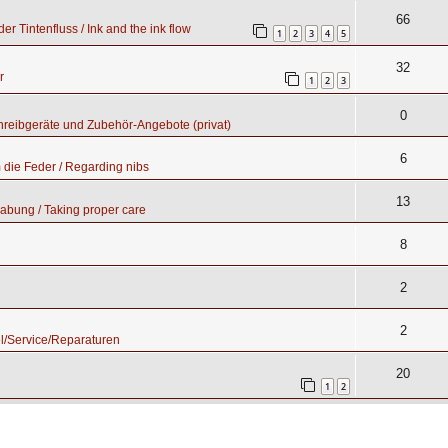
66
er Tintenfluss / Ink and the ink flow
1
2
3
4
5
32
r
1
2
3
0
hreibgeräte und Zubehör-Angebote (privat)
6
die Feder / Regarding nibs
13
abung / Taking proper care
8
2
2
l/Service/Reparaturen
20
1
2