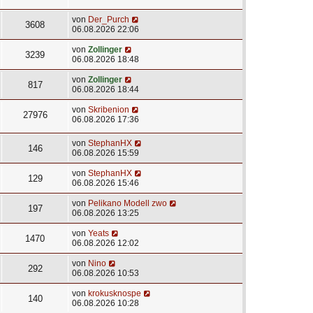
von
Der_Purch
3608
06.08.2026 22:06
von
Zollinger
3239
06.08.2026 18:48
von
Zollinger
817
06.08.2026 18:44
von
Skribenion
27976
06.08.2026 17:36
von
StephanHX
146
06.08.2026 15:59
von
StephanHX
129
06.08.2026 15:46
von
Pelikano Modell zwo
197
06.08.2026 13:25
von
Yeats
1470
06.08.2026 12:02
von
Nino
292
06.08.2026 10:53
von
krokusknospe
140
06.08.2026 10:28