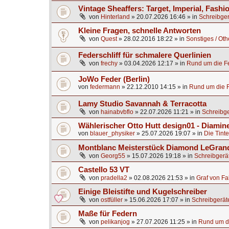
Vintage Sheaffers: Target, Imperial, Fashio
von
Hinterland
»
20.07.2026 16:46
» in
Schreibger
Kleine Fragen, schnelle Antworten
von
Quest
»
28.02.2016 18:22
» in
Sonstiges / Oth
Federschliff für schmalere Querlinien
von
frechy
»
03.04.2026 12:17
» in
Rund um die Fe
JoWo Feder (Berlin)
von
federmann
»
22.12.2010 14:15
» in
Rund um die F
Lamy Studio Savannah & Terracotta
von
hainabvbflo
»
22.07.2026 11:21
» in
Schreibge
Wählerischer Otto Hutt design01 - Diamine
von
blauer_physiker
»
25.07.2026 19:07
» in
Die Tinte
Montblanc Meisterstück Diamond LeGrand
von
Georg55
»
15.07.2026 19:18
» in
Schreibgerä
Castello 53 VT
von
pradella2
»
02.08.2026 21:53
» in
Graf von Fa
Einige Bleistifte und Kugelschreiber
von
ostfüller
»
15.06.2026 17:07
» in
Schreibgerät
Maße für Federn
von
pelikanjog
»
27.07.2026 11:25
» in
Rund um di