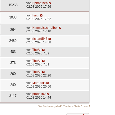
von
Spiranthea
15268
02.08.2026 17:56
von
Faith
3088
02.08.2026 17:22
von
Himmelsschreiber
264
02.08.2026 17:10
von
richard545
2480
02.08.2026 14:58
von
TheAlf
483
02.08.2026 7:59
von
TheAlf
376
02.08.2026 7:51
von
TheAlf
260
01.08.2026 22:26
von
Moredots
240
01.08.2026 20:56
von
pradella2
3117
01.08.2026 14:44
Die Suche ergab 48 Treffer • Seite
1
von
1