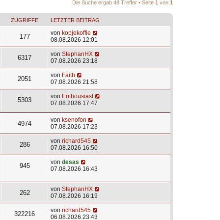
Die Suche ergab 48 Treffer • Seite
1
von
1
ZUGRIFFE
LETZTER BEITRAG
von
kopjekoffie
177
08.08.2026 12:01
von
StephanHX
6317
07.08.2026 23:18
von
Faith
2051
07.08.2026 21:58
von
Enthousiast
5303
07.08.2026 17:47
von
ksenofon
4974
07.08.2026 17:23
von
richard545
286
07.08.2026 16:50
von
desas
945
07.08.2026 16:43
von
StephanHX
262
07.08.2026 16:19
von
richard545
322216
06.08.2026 23:43