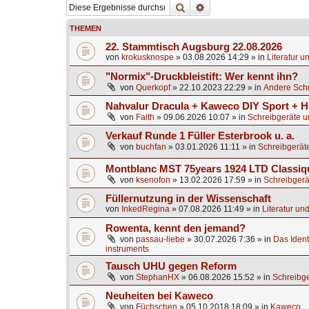
Suche
Erweiterte Suche
THEMEN
22. Stammtisch Augsburg 22.08.2026
von
krokusknospe
»
03.08.2026 14:29
» in
Literatur u
"Normix"-Druckbleistift: Wer kennt ihn?
von
Querkopf
»
22.10.2023 22:29
» in
Andere Schr
Nahvalur Dracula + Kaweco DIY Sport + H
von
Faith
»
09.06.2026 10:07
» in
Schreibgeräte u
Verkauf Runde 1 Füller Esterbrook u. a.
von
buchfan
»
03.01.2026 11:11
» in
Schreibgerät
Montblanc MST 75years 1924 LTD Classiq
von
ksenofon
»
13.02.2026 17:59
» in
Schreibgerä
Füllernutzung in der Wissenschaft
von
InkedRegina
»
07.08.2026 11:49
» in
Literatur un
Rowenta, kennt den jemand?
von
passau-liebe
»
30.07.2026 7:36
» in
Das Identi
instruments
Tausch UHU gegen Reform
von
StephanHX
»
06.08.2026 15:52
» in
Schreibge
Neuheiten bei Kaweco
von
Füchschen
»
05.10.2018 18:09
» in
Kaweco