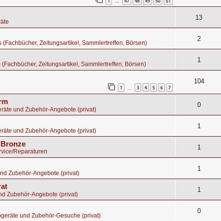
1
47
48
49
50
51
…
13
äte
2
os (Fachbücher, Zeitungsartikel, Sammlertreffen, Börsen)
1
s (Fachbücher, Zeitungsartikel, Sammlertreffen, Börsen)
104
1
3
4
5
6
7
…
orm
0
räte und Zubehör-Angebote (privat)
1
räte und Zubehör-Angebote (privat)
s Bronze
1
rvice/Reparaturen
1
nd Zubehör-Angebote (privat)
rat
1
nd Zubehör-Angebote (privat)
0
bgeräte und Zubehör-Gesuche (privat)