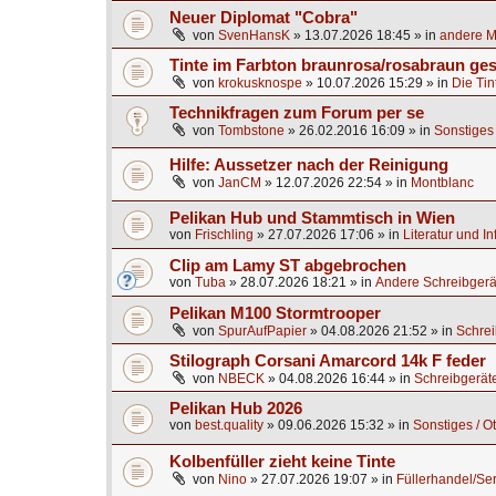
Neuer Diplomat "Cobra"
von
SvenHansK
»
13.07.2026 18:45
» in
andere Ma
Tinte im Farbton braunrosa/rosabraun ge
von
krokusknospe
»
10.07.2026 15:29
» in
Die Tin
Technikfragen zum Forum per se
von
Tombstone
»
26.02.2016 16:09
» in
Sonstiges 
Hilfe: Aussetzer nach der Reinigung
von
JanCM
»
12.07.2026 22:54
» in
Montblanc
Pelikan Hub und Stammtisch in Wien
von
Frischling
»
27.07.2026 17:06
» in
Literatur und I
Clip am Lamy ST abgebrochen
von
Tuba
»
28.07.2026 18:21
» in
Andere Schreibgerä
Pelikan M100 Stormtrooper
von
SpurAufPapier
»
04.08.2026 21:52
» in
Schrei
Stilograph Corsani Amarcord 14k F feder
von
NBECK
»
04.08.2026 16:44
» in
Schreibgerät
Pelikan Hub 2026
von
best.quality
»
09.06.2026 15:32
» in
Sonstiges / O
Kolbenfüller zieht keine Tinte
von
Nino
»
27.07.2026 19:07
» in
Füllerhandel/Se