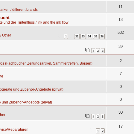
11
rken / different brands
sucht
13
te und der Tintenfluss / Ink and the ink flow
532
/ Other
1
32
33
34
35
36
…
39
1
2
3
2
nfos (Fachbücher, Zeitungsartikel, Sammlertreffen, Börsen)
7
te
0
bgeräte und Zubehör-Angebote (privat)
0
e und Zubehör-Angebote (privat)
30
ther
1
2
3
17
rvice/Reparaturen
1
2