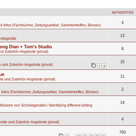
ANTWORTEN
4
nd Infos (Fachbücher, Zeitungsartikel, Sammlertreffen, Börsen)
13
eibgeräte
ong Dian + Tom's Studio
8
nd Zubehör-Angebote (privat)
15
e und Zubehör-Angebote (privat)
1
2
ue
11
te und Zubehör-Angebote (privat)
2
d Infos (Fachbücher, Zeitungsartikel, Sammlertreffen, Börsen)
14
fizieren von Schreibgeräten / Identifying different writing
4
räte und Zubehör-Angebote (privat)
760