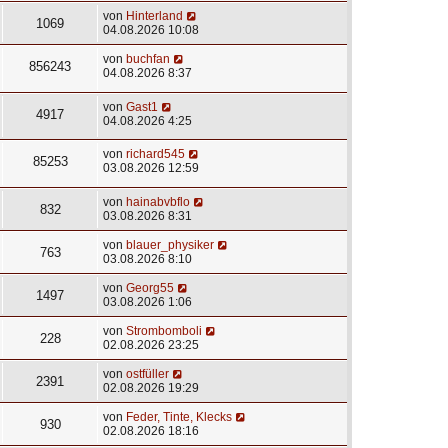
von
Hinterland
1069
04.08.2026 10:08
von
buchfan
856243
04.08.2026 8:37
von
Gast1
4917
04.08.2026 4:25
von
richard545
85253
03.08.2026 12:59
von
hainabvbflo
832
03.08.2026 8:31
von
blauer_physiker
763
03.08.2026 8:10
von
Georg55
1497
03.08.2026 1:06
von
Strombomboli
228
02.08.2026 23:25
von
ostfüller
2391
02.08.2026 19:29
von
Feder, Tinte, Klecks
930
02.08.2026 18:16