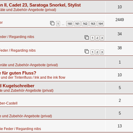
n II, Cadet 23, Saratoga Snorkel, Stylist
10
äte und Zubehör-Angebote (privat)
2449
er
1
160
161
162
163
164
…
34
der / Regarding nibs
1
2
3
38
eder / Regarding nibs
1
2
3
1
räte und Zubehör-Angebote (privat)
 für guten Fluss?
10
 und der Tintenfluss / Ink and the ink flow
 Kugelschreiber
5
te und Zubehör-Angebote (privat)
2
ber-Castell
5
e und Zubehör-Angebote (privat)
13
e Feder / Regarding nibs