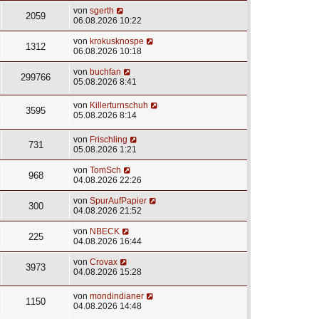
von
sgerth
2059
06.08.2026 10:22
von
krokusknospe
1312
06.08.2026 10:18
von
buchfan
299766
05.08.2026 8:41
von
Killerturnschuh
3595
05.08.2026 8:14
von
Frischling
731
05.08.2026 1:21
von
TomSch
968
04.08.2026 22:26
von
SpurAufPapier
300
04.08.2026 21:52
von
NBECK
225
04.08.2026 16:44
von
Crovax
3973
04.08.2026 15:28
von
mondindianer
1150
04.08.2026 14:48