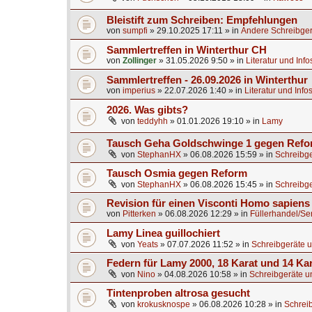
Bleistift zum Schreiben: Empfehlungen
von
sumpfi
»
29.10.2025 17:11
» in
Andere Schreibger
Sammlertreffen in Winterthur CH
von
Zollinger
»
31.05.2026 9:50
» in
Literatur und Inf
Sammlertreffen - 26.09.2026 in Winterthur
von
imperius
»
22.07.2026 1:40
» in
Literatur und Info
2026. Was gibts?
von
teddyhh
»
01.01.2026 19:10
» in
Lamy
Tausch Geha Goldschwinge 1 gegen Ref
von
StephanHX
»
06.08.2026 15:59
» in
Schreibge
Tausch Osmia gegen Reform
von
StephanHX
»
06.08.2026 15:45
» in
Schreibge
Revision für einen Visconti Homo sapien
von
Pitterken
»
06.08.2026 12:29
» in
Füllerhandel/Se
Lamy Linea guillochiert
von
Yeats
»
07.07.2026 11:52
» in
Schreibgeräte u
Federn für Lamy 2000, 18 Karat und 14 Ka
von
Nino
»
04.08.2026 10:58
» in
Schreibgeräte u
Tintenproben altrosa gesucht
von
krokusknospe
»
06.08.2026 10:28
» in
Schrei