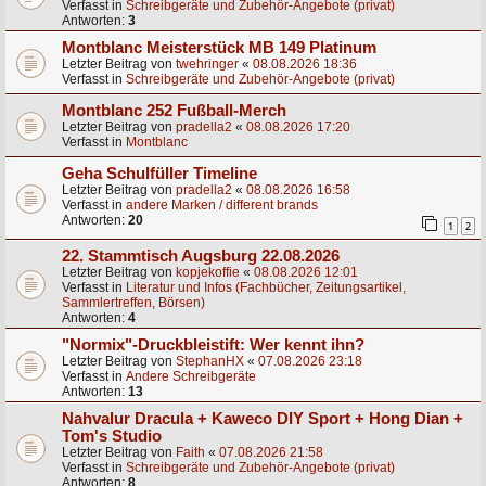
Verfasst in
Schreibgeräte und Zubehör-Angebote (privat)
Antworten:
3
Montblanc Meisterstück MB 149 Platinum
Letzter Beitrag von
twehringer
«
08.08.2026 18:36
Verfasst in
Schreibgeräte und Zubehör-Angebote (privat)
Montblanc 252 Fußball-Merch
Letzter Beitrag von
pradella2
«
08.08.2026 17:20
Verfasst in
Montblanc
Geha Schulfüller Timeline
Letzter Beitrag von
pradella2
«
08.08.2026 16:58
Verfasst in
andere Marken / different brands
Antworten:
20
1
2
22. Stammtisch Augsburg 22.08.2026
Letzter Beitrag von
kopjekoffie
«
08.08.2026 12:01
Verfasst in
Literatur und Infos (Fachbücher, Zeitungsartikel,
Sammlertreffen, Börsen)
Antworten:
4
"Normix"-Druckbleistift: Wer kennt ihn?
Letzter Beitrag von
StephanHX
«
07.08.2026 23:18
Verfasst in
Andere Schreibgeräte
Antworten:
13
Nahvalur Dracula + Kaweco DIY Sport + Hong Dian +
Tom's Studio
Letzter Beitrag von
Faith
«
07.08.2026 21:58
Verfasst in
Schreibgeräte und Zubehör-Angebote (privat)
Antworten:
8