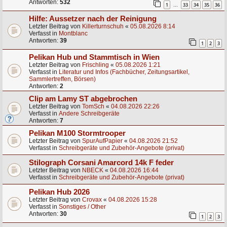
Antworten:
532
1
33
34
35
36
…
Hilfe: Aussetzer nach der Reinigung
Letzter Beitrag von
Killerturnschuh
«
05.08.2026 8:14
Verfasst in
Montblanc
Antworten:
39
1
2
3
Pelikan Hub und Stammtisch in Wien
Letzter Beitrag von
Frischling
«
05.08.2026 1:21
Verfasst in
Literatur und Infos (Fachbücher, Zeitungsartikel,
Sammlertreffen, Börsen)
Antworten:
2
Clip am Lamy ST abgebrochen
Letzter Beitrag von
TomSch
«
04.08.2026 22:26
Verfasst in
Andere Schreibgeräte
Antworten:
7
Pelikan M100 Stormtrooper
Letzter Beitrag von
SpurAufPapier
«
04.08.2026 21:52
Verfasst in
Schreibgeräte und Zubehör-Angebote (privat)
Stilograph Corsani Amarcord 14k F feder
Letzter Beitrag von
NBECK
«
04.08.2026 16:44
Verfasst in
Schreibgeräte und Zubehör-Angebote (privat)
Pelikan Hub 2026
Letzter Beitrag von
Crovax
«
04.08.2026 15:28
Verfasst in
Sonstiges / Other
Antworten:
30
1
2
3