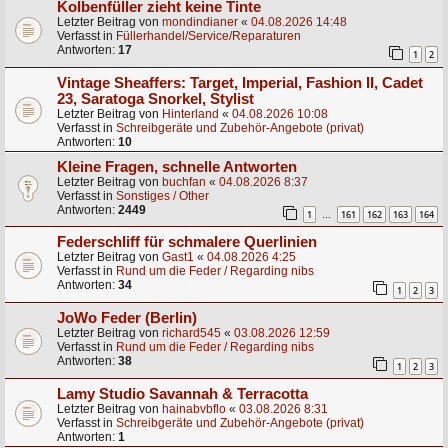
Kolbenfüller zieht keine Tinte
Letzter Beitrag von
mondindianer
«
04.08.2026 14:48
Verfasst in
Füllerhandel/Service/Reparaturen
Antworten:
17
1
2
Vintage Sheaffers: Target, Imperial, Fashion II, Cadet
23, Saratoga Snorkel, Stylist
Letzter Beitrag von
Hinterland
«
04.08.2026 10:08
Verfasst in
Schreibgeräte und Zubehör-Angebote (privat)
Antworten:
10
Kleine Fragen, schnelle Antworten
Letzter Beitrag von
buchfan
«
04.08.2026 8:37
Verfasst in
Sonstiges / Other
Antworten:
2449
1
161
162
163
164
…
Federschliff für schmalere Querlinien
Letzter Beitrag von
Gast1
«
04.08.2026 4:25
Verfasst in
Rund um die Feder / Regarding nibs
Antworten:
34
1
2
3
JoWo Feder (Berlin)
Letzter Beitrag von
richard545
«
03.08.2026 12:59
Verfasst in
Rund um die Feder / Regarding nibs
Antworten:
38
1
2
3
Lamy Studio Savannah & Terracotta
Letzter Beitrag von
hainabvbflo
«
03.08.2026 8:31
Verfasst in
Schreibgeräte und Zubehör-Angebote (privat)
Antworten:
1