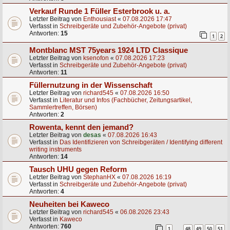
Verkauf Runde 1 Füller Esterbrook u. a.
Letzter Beitrag von
Enthousiast
«
07.08.2026 17:47
Verfasst in
Schreibgeräte und Zubehör-Angebote (privat)
Antworten:
15
1
2
Montblanc MST 75years 1924 LTD Classique
Letzter Beitrag von
ksenofon
«
07.08.2026 17:23
Verfasst in
Schreibgeräte und Zubehör-Angebote (privat)
Antworten:
11
Füllernutzung in der Wissenschaft
Letzter Beitrag von
richard545
«
07.08.2026 16:50
Verfasst in
Literatur und Infos (Fachbücher, Zeitungsartikel,
Sammlertreffen, Börsen)
Antworten:
2
Rowenta, kennt den jemand?
Letzter Beitrag von
desas
«
07.08.2026 16:43
Verfasst in
Das Identifizieren von Schreibgeräten / Identifying different
writing instruments
Antworten:
14
Tausch UHU gegen Reform
Letzter Beitrag von
StephanHX
«
07.08.2026 16:19
Verfasst in
Schreibgeräte und Zubehör-Angebote (privat)
Antworten:
4
Neuheiten bei Kaweco
Letzter Beitrag von
richard545
«
06.08.2026 23:43
Verfasst in
Kaweco
Antworten:
760
1
48
49
50
51
…