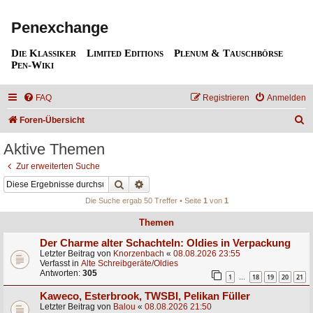
Penexchange
Die Klassiker
Limited Editions
Plenum & Tauschbörse
Pen-Wiki
FAQ
Registrieren
Anmelden
S
Foren-Übersicht
u
Aktive Themen
c
Zur erweiterten Suche
h
Suche
Erweiterte Suche
e
Die Suche ergab 50 Treffer • Seite
1
von
1
Themen
Der Charme alter Schachteln: Oldies in Verpackung
Letzter Beitrag von
Knorzenbach
«
08.08.2026 23:55
Verfasst in
Alte Schreibgeräte/Oldies
Antworten:
305
1
18
19
20
21
…
Kaweco, Esterbrook, TWSBI, Pelikan Füller
Letzter Beitrag von
Balou
«
08.08.2026 21:50