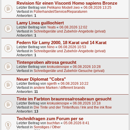
Revision für einen Visconti Homo sapiens Bronze
Letzter Beitrag von
Pelikano Modell zwo
«
06.08.2026 13:25
Verfasst in
Füllerhandel/Service/Reparaturen
Antworten:
1
Lamy Linea guillochiert
Letzter Beitrag von
Yeats
«
06.08.2026 12:02
Verfasst in
Schreibgeräte und Zubehör-Angebote (privat)
Antworten:
1
Federn für Lamy 2000, 18 Karat und 14 Karat
Letzter Beitrag von
Nino
«
06.08.2026 10:53
Verfasst in
Schreibgeräte und Zubehör-Angebote (privat)
Antworten:
1
Tintenproben altrosa gesucht
Letzter Beitrag von
krokusknospe
«
06.08.2026 10:28
Verfasst in
Schreibgeräte und Zubehör-Gesuche (privat)
Neuer Diplomat "Cobra"
Letzter Beitrag von
sgerth
«
06.08.2026 10:22
Verfasst in
andere Marken / different brands
Antworten:
11
Tinte im Farbton braunrosa/rosabraun gesucht
Letzter Beitrag von
krokusknospe
«
06.08.2026 10:18
Verfasst in
Die Tinte und der Tintenfluss / Ink and the ink flow
Antworten:
13
Technikfragen zum Forum per se
Letzter Beitrag von
buchfan
«
05.08.2026 8:41
Verfasst in
Sonstiges / Other