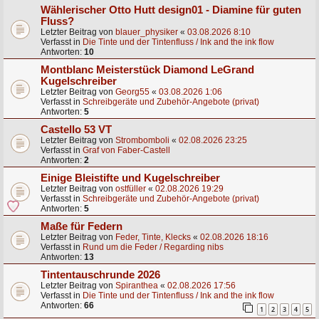
Wählerischer Otto Hutt design01 - Diamine für guten
Fluss?
Letzter Beitrag von
blauer_physiker
«
03.08.2026 8:10
Verfasst in
Die Tinte und der Tintenfluss / Ink and the ink flow
Antworten:
10
Montblanc Meisterstück Diamond LeGrand
Kugelschreiber
Letzter Beitrag von
Georg55
«
03.08.2026 1:06
Verfasst in
Schreibgeräte und Zubehör-Angebote (privat)
Antworten:
5
Castello 53 VT
Letzter Beitrag von
Strombomboli
«
02.08.2026 23:25
Verfasst in
Graf von Faber-Castell
Antworten:
2
Einige Bleistifte und Kugelschreiber
Letzter Beitrag von
ostfüller
«
02.08.2026 19:29
Verfasst in
Schreibgeräte und Zubehör-Angebote (privat)
Antworten:
5
Maße für Federn
Letzter Beitrag von
Feder, Tinte, Klecks
«
02.08.2026 18:16
Verfasst in
Rund um die Feder / Regarding nibs
Antworten:
13
Tintentauschrunde 2026
Letzter Beitrag von
Spiranthea
«
02.08.2026 17:56
Verfasst in
Die Tinte und der Tintenfluss / Ink and the ink flow
Antworten:
66
1
2
3
4
5