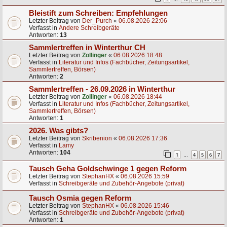
Bleistift zum Schreiben: Empfehlungen
Letzter Beitrag von
Der_Purch
«
06.08.2026 22:06
Verfasst in
Andere Schreibgeräte
Antworten:
13
Sammlertreffen in Winterthur CH
Letzter Beitrag von
Zollinger
«
06.08.2026 18:48
Verfasst in
Literatur und Infos (Fachbücher, Zeitungsartikel,
Sammlertreffen, Börsen)
Antworten:
2
Sammlertreffen - 26.09.2026 in Winterthur
Letzter Beitrag von
Zollinger
«
06.08.2026 18:44
Verfasst in
Literatur und Infos (Fachbücher, Zeitungsartikel,
Sammlertreffen, Börsen)
Antworten:
1
2026. Was gibts?
Letzter Beitrag von
Skribenion
«
06.08.2026 17:36
Verfasst in
Lamy
Antworten:
104
1
4
5
6
7
…
Tausch Geha Goldschwinge 1 gegen Reform
Letzter Beitrag von
StephanHX
«
06.08.2026 15:59
Verfasst in
Schreibgeräte und Zubehör-Angebote (privat)
Tausch Osmia gegen Reform
Letzter Beitrag von
StephanHX
«
06.08.2026 15:46
Verfasst in
Schreibgeräte und Zubehör-Angebote (privat)
Antworten:
1