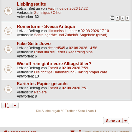
Lieblingsstifte
Letzter Beitrag von
Faith
«
02.08.2026 17:22
Verfasst in
Sonstiges / Other
Antworten:
32
1
2
3
Römerturm - Svecia Antiqua
Letzter Beitrag von
Himmelsschreiber
«
02.08.2026 17:10
Verfasst in
Schreibgeräte und Zubehör-Angebote (privat)
Fake-Seite Jowo
Letzter Beitrag von
richard545
«
02.08.2026 14:58
Verfasst in
Rund um die Feder / Regarding nibs
Antworten:
6
Wie oft reinigt ihr eure Alltagsfüller?
Letzter Beitrag von
TheAlf
«
02.08.2026 7:59
Verfasst in
Die richtige Handhabung / Taking proper care
Antworten:
13
Kariertes Papier gesucht
Letzter Beitrag von
TheAlf
«
02.08.2026 7:51
Verfasst in
Papiere
Antworten:
8
Die Suche ergab 50 Treffer • Seite
1
von
1
Gehe zu