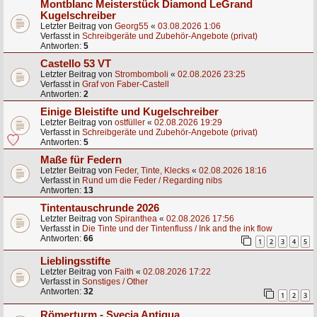
Montblanc Meisterstück Diamond LeGrand
Kugelschreiber
Letzter Beitrag von
Georg55
«
03.08.2026 1:06
Verfasst in
Schreibgeräte und Zubehör-Angebote (privat)
Antworten:
5
Castello 53 VT
Letzter Beitrag von
Strombomboli
«
02.08.2026 23:25
Verfasst in
Graf von Faber-Castell
Antworten:
2
Einige Bleistifte und Kugelschreiber
Letzter Beitrag von
ostfüller
«
02.08.2026 19:29
Verfasst in
Schreibgeräte und Zubehör-Angebote (privat)
Antworten:
5
Maße für Federn
Letzter Beitrag von
Feder, Tinte, Klecks
«
02.08.2026 18:16
Verfasst in
Rund um die Feder / Regarding nibs
Antworten:
13
Tintentauschrunde 2026
Letzter Beitrag von
Spiranthea
«
02.08.2026 17:56
Verfasst in
Die Tinte und der Tintenfluss / Ink and the ink flow
Antworten:
66
1
2
3
4
5
Lieblingsstifte
Letzter Beitrag von
Faith
«
02.08.2026 17:22
Verfasst in
Sonstiges / Other
Antworten:
32
1
2
3
Römerturm - Svecia Antiqua