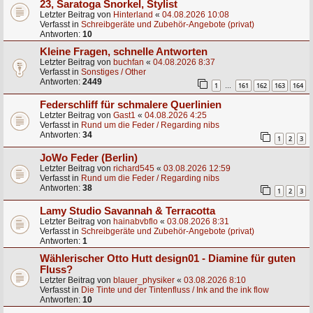
23, Saratoga Snorkel, Stylist
Letzter Beitrag von
Hinterland
«
04.08.2026 10:08
Verfasst in
Schreibgeräte und Zubehör-Angebote (privat)
Antworten:
10
Kleine Fragen, schnelle Antworten
Letzter Beitrag von
buchfan
«
04.08.2026 8:37
Verfasst in
Sonstiges / Other
Antworten:
2449
1
161
162
163
164
…
Federschliff für schmalere Querlinien
Letzter Beitrag von
Gast1
«
04.08.2026 4:25
Verfasst in
Rund um die Feder / Regarding nibs
Antworten:
34
1
2
3
JoWo Feder (Berlin)
Letzter Beitrag von
richard545
«
03.08.2026 12:59
Verfasst in
Rund um die Feder / Regarding nibs
Antworten:
38
1
2
3
Lamy Studio Savannah & Terracotta
Letzter Beitrag von
hainabvbflo
«
03.08.2026 8:31
Verfasst in
Schreibgeräte und Zubehör-Angebote (privat)
Antworten:
1
Wählerischer Otto Hutt design01 - Diamine für guten
Fluss?
Letzter Beitrag von
blauer_physiker
«
03.08.2026 8:10
Verfasst in
Die Tinte und der Tintenfluss / Ink and the ink flow
Antworten:
10