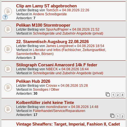
Clip am Lamy ST abgebrochen
Letzter Beitrag von
TomSch
«
04.08.2026 22:26
Verfasst in
Andere Schreibgeräte
Antworten:
7
Pelikan M100 Stormtrooper
Letzter Beitrag von
SpurAufPapier
«
04.08.2026 21:52
Verfasst in
Schreibgeräte und Zubehör-Angebote (privat)
22. Stammtisch Augsburg 22.08.2026
Letzter Beitrag von
James Longstreet
«
04.08.2026 18:54
Verfasst in
Literatur und Infos (Fachbücher, Zeitungsartikel,
Sammlertreffen, Börsen)
Antworten:
3
Stilograph Corsani Amarcord 14k F feder
Letzter Beitrag von
NBECK
«
04.08.2026 16:44
Verfasst in
Schreibgeräte und Zubehör-Angebote (privat)
Pelikan Hub 2026
Letzter Beitrag von
Crovax
«
04.08.2026 15:28
Verfasst in
Sonstiges / Other
Antworten:
30
1
2
3
Kolbenfüller zieht keine Tinte
Letzter Beitrag von
mondindianer
«
04.08.2026 14:48
Verfasst in
Füllerhandel/Service/Reparaturen
Antworten:
17
1
2
Vintage Sheaffers: Target, Imperial, Fashion II, Cadet