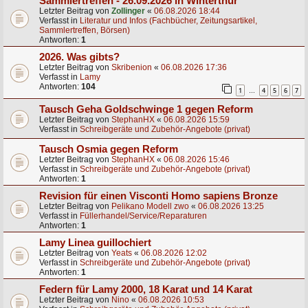
Sammlertreffen - 26.09.2026 in Winterthur
Letzter Beitrag von
Zollinger
«
06.08.2026 18:44
Verfasst in
Literatur und Infos (Fachbücher, Zeitungsartikel,
Sammlertreffen, Börsen)
Antworten:
1
2026. Was gibts?
Letzter Beitrag von
Skribenion
«
06.08.2026 17:36
Verfasst in
Lamy
Antworten:
104
1
4
5
6
7
…
Tausch Geha Goldschwinge 1 gegen Reform
Letzter Beitrag von
StephanHX
«
06.08.2026 15:59
Verfasst in
Schreibgeräte und Zubehör-Angebote (privat)
Tausch Osmia gegen Reform
Letzter Beitrag von
StephanHX
«
06.08.2026 15:46
Verfasst in
Schreibgeräte und Zubehör-Angebote (privat)
Antworten:
1
Revision für einen Visconti Homo sapiens Bronze
Letzter Beitrag von
Pelikano Modell zwo
«
06.08.2026 13:25
Verfasst in
Füllerhandel/Service/Reparaturen
Antworten:
1
Lamy Linea guillochiert
Letzter Beitrag von
Yeats
«
06.08.2026 12:02
Verfasst in
Schreibgeräte und Zubehör-Angebote (privat)
Antworten:
1
Federn für Lamy 2000, 18 Karat und 14 Karat
Letzter Beitrag von
Nino
«
06.08.2026 10:53