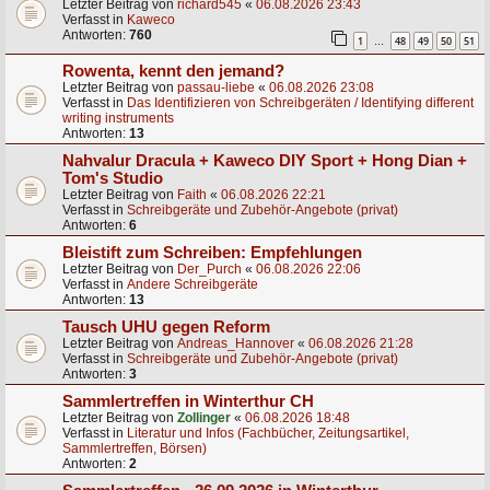
Letzter Beitrag von
richard545
«
06.08.2026 23:43
Verfasst in
Kaweco
Antworten:
760
1
48
49
50
51
…
Rowenta, kennt den jemand?
Letzter Beitrag von
passau-liebe
«
06.08.2026 23:08
Verfasst in
Das Identifizieren von Schreibgeräten / Identifying different
writing instruments
Antworten:
13
Nahvalur Dracula + Kaweco DIY Sport + Hong Dian +
Tom's Studio
Letzter Beitrag von
Faith
«
06.08.2026 22:21
Verfasst in
Schreibgeräte und Zubehör-Angebote (privat)
Antworten:
6
Bleistift zum Schreiben: Empfehlungen
Letzter Beitrag von
Der_Purch
«
06.08.2026 22:06
Verfasst in
Andere Schreibgeräte
Antworten:
13
Tausch UHU gegen Reform
Letzter Beitrag von
Andreas_Hannover
«
06.08.2026 21:28
Verfasst in
Schreibgeräte und Zubehör-Angebote (privat)
Antworten:
3
Sammlertreffen in Winterthur CH
Letzter Beitrag von
Zollinger
«
06.08.2026 18:48
Verfasst in
Literatur und Infos (Fachbücher, Zeitungsartikel,
Sammlertreffen, Börsen)
Antworten:
2