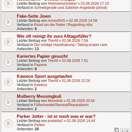
Letzter Beitrag von
Himmelsschreiber
«
02.08.2026 17:10
Verfasst in
Schreibgeräte und Zubehör-Angebote (privat)
Fake-Seite Jowo
Letzter Beitrag von
richard545
«
02.08.2026 14:58
Verfasst in
Rund um die Feder / Regarding nibs
Antworten:
6
Wie oft reinigt ihr eure Alltagsfüller?
Letzter Beitrag von
TheAlf
«
02.08.2026 7:59
Verfasst in
Die richtige Handhabung / Taking proper care
Antworten:
13
Kariertes Papier gesucht
Letzter Beitrag von
TheAlf
«
02.08.2026 7:51
Verfasst in
Papiere
Antworten:
8
Kaweco Sport ausgelaufen
Letzter Beitrag von
TheAlf
«
01.08.2026 22:26
Verfasst in
Kaweco
Antworten:
2
Mulberry Messingkuli
Letzter Beitrag von
Moredots
«
01.08.2026 20:56
Verfasst in
Füllerhandel/Service/Reparaturen
Antworten:
2
Parker Jotter - ist er noch was er war?
Letzter Beitrag von
pradella2
«
01.08.2026 14:44
Verfasst in
Parker
Antworten:
20
1
2