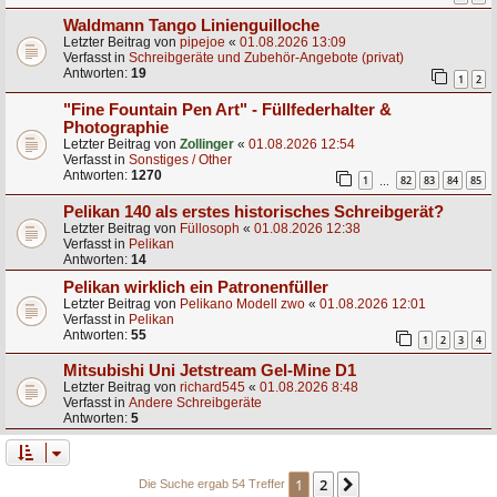
Waldmann Tango Linienguilloche
Letzter Beitrag von
pipejoe
«
01.08.2026 13:09
Verfasst in
Schreibgeräte und Zubehör-Angebote (privat)
Antworten:
19
1
2
"Fine Fountain Pen Art" - Füllfederhalter &
Photographie
Letzter Beitrag von
Zollinger
«
01.08.2026 12:54
Verfasst in
Sonstiges / Other
Antworten:
1270
1
82
83
84
85
…
Pelikan 140 als erstes historisches Schreibgerät?
Letzter Beitrag von
Füllosoph
«
01.08.2026 12:38
Verfasst in
Pelikan
Antworten:
14
Pelikan wirklich ein Patronenfüller
Letzter Beitrag von
Pelikano Modell zwo
«
01.08.2026 12:01
Verfasst in
Pelikan
Antworten:
55
1
2
3
4
Mitsubishi Uni Jetstream Gel-Mine D1
Letzter Beitrag von
richard545
«
01.08.2026 8:48
Verfasst in
Andere Schreibgeräte
Antworten:
5
1
2
Nächste
Die Suche ergab 54 Treffer