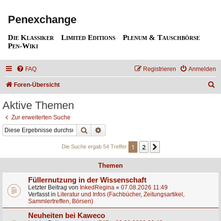
Penexchange
Die Klassiker
Limited Editions
Plenum & Tauschbörse
Pen-Wiki
FAQ
Registrieren
Anmelden
S
Foren-Übersicht
u
Aktive Themen
c
Zur erweiterten Suche
h
Suche
Erweiterte Suche
e
1
2
Nächste
Die Suche ergab 54 Treffer
Themen
Füllernutzung in der Wissenschaft
Letzter Beitrag von
InkedRegina
«
07.08.2026 11:49
Verfasst in
Literatur und Infos (Fachbücher, Zeitungsartikel,
Sammlertreffen, Börsen)
Neuheiten bei Kaweco