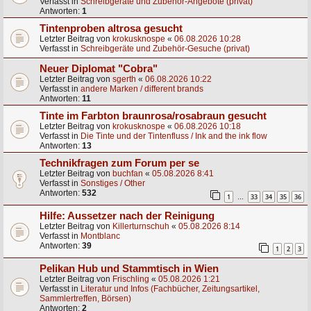
Verfasst in
Schreibgeräte und Zubehör-Angebote (privat)
Antworten:
1
Tintenproben altrosa gesucht
Letzter Beitrag von
krokusknospe
«
06.08.2026 10:28
Verfasst in
Schreibgeräte und Zubehör-Gesuche (privat)
Neuer Diplomat "Cobra"
Letzter Beitrag von
sgerth
«
06.08.2026 10:22
Verfasst in
andere Marken / different brands
Antworten:
11
Tinte im Farbton braunrosa/rosabraun gesucht
Letzter Beitrag von
krokusknospe
«
06.08.2026 10:18
Verfasst in
Die Tinte und der Tintenfluss / Ink and the ink flow
Antworten:
13
Technikfragen zum Forum per se
Letzter Beitrag von
buchfan
«
05.08.2026 8:41
Verfasst in
Sonstiges / Other
Antworten:
532
1
33
34
35
36
…
Hilfe: Aussetzer nach der Reinigung
Letzter Beitrag von
Killerturnschuh
«
05.08.2026 8:14
Verfasst in
Montblanc
Antworten:
39
1
2
3
Pelikan Hub und Stammtisch in Wien
Letzter Beitrag von
Frischling
«
05.08.2026 1:21
Verfasst in
Literatur und Infos (Fachbücher, Zeitungsartikel,
Sammlertreffen, Börsen)
Antworten:
2