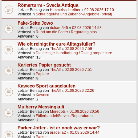
Römerturm - Svecia Antiqua
Letzter Beitrag von
Himmelsschreiber
«
02.08.2026 17:10
Verfasst in
Schreibgeräte und Zubehör-Angebote (privat)
Fake-Seite Jowo
Letzter Beitrag von
richard545
«
02.08.2026 14:58
Verfasst in
Rund um die Feder / Regarding nibs
Antworten:
6
Wie oft reinigt ihr eure Alltagsfüller?
Letzter Beitrag von
TheAlf
«
02.08.2026 7:59
Verfasst in
Die richtige Handhabung / Taking proper care
Antworten:
13
Kariertes Papier gesucht
Letzter Beitrag von
TheAlf
«
02.08.2026 7:51
Verfasst in
Papiere
Antworten:
8
Kaweco Sport ausgelaufen
Letzter Beitrag von
TheAlf
«
01.08.2026 22:26
Verfasst in
Kaweco
Antworten:
2
Mulberry Messingkuli
Letzter Beitrag von
Moredots
«
01.08.2026 20:56
Verfasst in
Füllerhandel/Service/Reparaturen
Antworten:
2
Parker Jotter - ist er noch was er war?
Letzter Beitrag von
pradella2
«
01.08.2026 14:44
Verfasst in
Parker