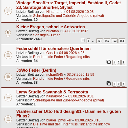
Vintage Sheaffers: Target, Imperial, Fashion II, Cadet
23, Saratoga Snorkel, Stylist
Letzter Beitrag von
Hinterland
«
04.08.2026 10:08
Verfasst in
Schreibgeräte und Zubehör-Angebote (privat)
Antworten:
10
Kleine Fragen, schnelle Antworten
Letzter Beitrag von
buchfan
«
04.08.2026 8:37
Verfasst in
Sonstiges / Other
Antworten:
2449
1
161
162
163
164
…
Federschliff für schmalere Querlinien
Letzter Beitrag von
Gast1
«
04.08.2026 4:25
Verfasst in
Rund um die Feder / Regarding nibs
Antworten:
34
1
2
3
JoWo Feder (Berlin)
Letzter Beitrag von
richard545
«
03.08.2026 12:59
Verfasst in
Rund um die Feder / Regarding nibs
Antworten:
38
1
2
3
Lamy Studio Savannah & Terracotta
Letzter Beitrag von
hainabvbflo
«
03.08.2026 8:31
Verfasst in
Schreibgeräte und Zubehör-Angebote (privat)
Antworten:
1
Wählerischer Otto Hutt design01 - Diamine für guten
Fluss?
Letzter Beitrag von
blauer_physiker
«
03.08.2026 8:10
Verfasst in
Die Tinte und der Tintenfluss / Ink and the ink flow