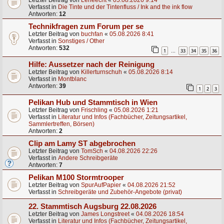
Letzter Beitrag von
Leneécrit
«
05.08.2026 9:14
Verfasst in
Die Tinte und der Tintenfluss / Ink and the ink flow
Antworten:
12
Technikfragen zum Forum per se
Letzter Beitrag von
buchfan
«
05.08.2026 8:41
Verfasst in
Sonstiges / Other
Antworten:
532
1
33
34
35
36
…
Hilfe: Aussetzer nach der Reinigung
Letzter Beitrag von
Killerturnschuh
«
05.08.2026 8:14
Verfasst in
Montblanc
Antworten:
39
1
2
3
Pelikan Hub und Stammtisch in Wien
Letzter Beitrag von
Frischling
«
05.08.2026 1:21
Verfasst in
Literatur und Infos (Fachbücher, Zeitungsartikel,
Sammlertreffen, Börsen)
Antworten:
2
Clip am Lamy ST abgebrochen
Letzter Beitrag von
TomSch
«
04.08.2026 22:26
Verfasst in
Andere Schreibgeräte
Antworten:
7
Pelikan M100 Stormtrooper
Letzter Beitrag von
SpurAufPapier
«
04.08.2026 21:52
Verfasst in
Schreibgeräte und Zubehör-Angebote (privat)
22. Stammtisch Augsburg 22.08.2026
Letzter Beitrag von
James Longstreet
«
04.08.2026 18:54
Verfasst in
Literatur und Infos (Fachbücher, Zeitungsartikel,