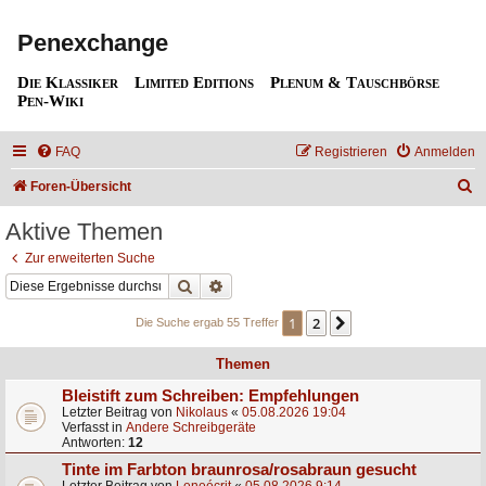
Penexchange
Die Klassiker
Limited Editions
Plenum & Tauschbörse
Pen-Wiki
FAQ
Registrieren
Anmelden
S
Foren-Übersicht
u
Aktive Themen
c
Zur erweiterten Suche
h
Suche
Erweiterte Suche
e
1
2
Nächste
Die Suche ergab 55 Treffer
Themen
Bleistift zum Schreiben: Empfehlungen
Letzter Beitrag von
Nikolaus
«
05.08.2026 19:04
Verfasst in
Andere Schreibgeräte
Antworten:
12
Tinte im Farbton braunrosa/rosabraun gesucht