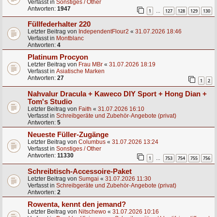
Verfasst in
Sonstiges / Other
Antworten:
1947
1
127
128
129
130
…
Füllfederhalter 220
Letzter Beitrag von
IndependentFlour2
«
31.07.2026 18:46
Verfasst in
Montblanc
Antworten:
4
Platinum Procyon
Letzter Beitrag von
Frau MBr
«
31.07.2026 18:19
Verfasst in
Asiatische Marken
Antworten:
27
1
2
Nahvalur Dracula + Kaweco DIY Sport + Hong Dian +
Tom's Studio
Letzter Beitrag von
Faith
«
31.07.2026 16:10
Verfasst in
Schreibgeräte und Zubehör-Angebote (privat)
Antworten:
5
Neueste Füller-Zugänge
Letzter Beitrag von
Columbus
«
31.07.2026 13:24
Verfasst in
Sonstiges / Other
Antworten:
11330
1
753
754
755
756
…
Schreibtisch-Accessoire-Paket
Letzter Beitrag von
Sumgai
«
31.07.2026 11:30
Verfasst in
Schreibgeräte und Zubehör-Angebote (privat)
Antworten:
2
Rowenta, kennt den jemand?
Letzter Beitrag von
Nitschewo
«
31.07.2026 10:16