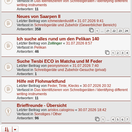
Verfasst in
Das Identifizieren von Schreibgeräten / Identifying different
writing instruments
Antworten:
11
Neues von Saarpen II
Letzter Beitrag von
ichmeisterdustift
«
31.07.2026 9:41
Verfasst in
Schreibgeräte und Zubehör (Gewerblicher Bereich)
Antworten:
358
1
21
22
23
24
…
Ich suche alles rund um den Pelikan 140
Letzter Beitrag von
Zollinger
«
31.07.2026 8:57
Verfasst in
Pelikan
Antworten:
46
1
2
3
4
Suche Twsbi ECO in Matcha und M Feder
Letzter Beitrag von
peonysmoon
«
31.07.2026 7:40
Verfasst in
Schreibgeräte und Zubehör-Gesuche (privat)
Antworten:
1
Hilfe mit Flohmarktfund
Letzter Beitrag von
Feder, Tinte, Klecks
«
30.07.2026 20:32
Verfasst in
Das Identifizieren von Schreibgeräten / Identifying different
writing instruments
Antworten:
11
Brieffreunde - Übersicht
Letzter Beitrag von
aristos.calogirou
«
30.07.2026 18:42
Verfasst in
Sonstiges / Other
Antworten:
96
1
4
5
6
7
…