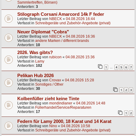
Sammlertreffen, Börsen)
Antworten:
3
Stilograph Corsani Amarcord 14k F feder
Letzter Beitrag von
NBECK
«
04.08.2026 16:44
Verfasst in
Schreibgeräte und Zubehör-Angebote (privat)
Neuer Diplomat "Cobra"
Letzter Beitrag von
NBECK
«
04.08.2026 16:36
Verfasst in
andere Marken / different brands
Antworten:
10
2026. Was gibts?
Letzter Beitrag von
rubicon
«
04.08.2026 15:36
Verfasst in
Lamy
Antworten:
102
1
4
5
6
7
…
Pelikan Hub 2026
Letzter Beitrag von
Crovax
«
04.08.2026 15:28
Verfasst in
Sonstiges / Other
Antworten:
30
1
2
3
Kolbenfüller zieht keine Tinte
Letzter Beitrag von
mondindianer
«
04.08.2026 14:48
Verfasst in
Füllerhandel/Service/Reparaturen
Antworten:
17
1
2
Federn für Lamy 2000, 18 Karat und 14 Karat
Letzter Beitrag von
Nino
«
04.08.2026 10:58
Verfasst in
Schreibgeräte und Zubehör-Angebote (privat)