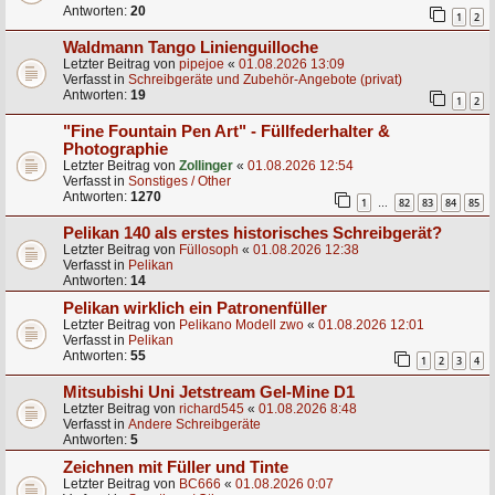
Antworten:
20
1
2
Waldmann Tango Linienguilloche
Letzter Beitrag von
pipejoe
«
01.08.2026 13:09
Verfasst in
Schreibgeräte und Zubehör-Angebote (privat)
Antworten:
19
1
2
"Fine Fountain Pen Art" - Füllfederhalter &
Photographie
Letzter Beitrag von
Zollinger
«
01.08.2026 12:54
Verfasst in
Sonstiges / Other
Antworten:
1270
1
82
83
84
85
…
Pelikan 140 als erstes historisches Schreibgerät?
Letzter Beitrag von
Füllosoph
«
01.08.2026 12:38
Verfasst in
Pelikan
Antworten:
14
Pelikan wirklich ein Patronenfüller
Letzter Beitrag von
Pelikano Modell zwo
«
01.08.2026 12:01
Verfasst in
Pelikan
Antworten:
55
1
2
3
4
Mitsubishi Uni Jetstream Gel-Mine D1
Letzter Beitrag von
richard545
«
01.08.2026 8:48
Verfasst in
Andere Schreibgeräte
Antworten:
5
Zeichnen mit Füller und Tinte
Letzter Beitrag von
BC666
«
01.08.2026 0:07