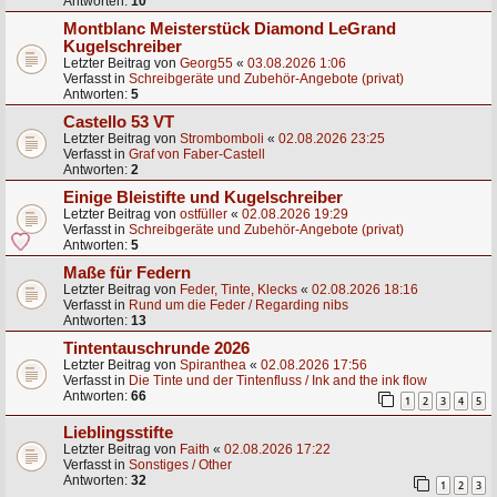
Antworten:
10
Montblanc Meisterstück Diamond LeGrand
Kugelschreiber
Letzter Beitrag von
Georg55
«
03.08.2026 1:06
Verfasst in
Schreibgeräte und Zubehör-Angebote (privat)
Antworten:
5
Castello 53 VT
Letzter Beitrag von
Strombomboli
«
02.08.2026 23:25
Verfasst in
Graf von Faber-Castell
Antworten:
2
Einige Bleistifte und Kugelschreiber
Letzter Beitrag von
ostfüller
«
02.08.2026 19:29
Verfasst in
Schreibgeräte und Zubehör-Angebote (privat)
Antworten:
5
Maße für Federn
Letzter Beitrag von
Feder, Tinte, Klecks
«
02.08.2026 18:16
Verfasst in
Rund um die Feder / Regarding nibs
Antworten:
13
Tintentauschrunde 2026
Letzter Beitrag von
Spiranthea
«
02.08.2026 17:56
Verfasst in
Die Tinte und der Tintenfluss / Ink and the ink flow
Antworten:
66
1
2
3
4
5
Lieblingsstifte
Letzter Beitrag von
Faith
«
02.08.2026 17:22
Verfasst in
Sonstiges / Other
Antworten:
32
1
2
3