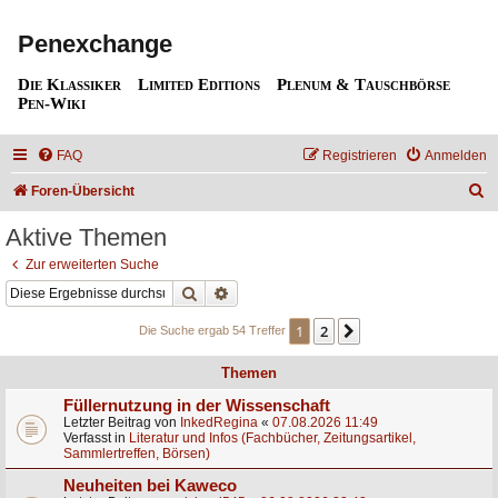
Penexchange
Die Klassiker
Limited Editions
Plenum & Tauschbörse
Pen-Wiki
FAQ
Registrieren
Anmelden
S
Foren-Übersicht
u
Aktive Themen
c
Zur erweiterten Suche
h
Suche
Erweiterte Suche
e
1
2
Nächste
Die Suche ergab 54 Treffer
Themen
Füllernutzung in der Wissenschaft
Letzter Beitrag von
InkedRegina
«
07.08.2026 11:49
Verfasst in
Literatur und Infos (Fachbücher, Zeitungsartikel,
Sammlertreffen, Börsen)
Neuheiten bei Kaweco