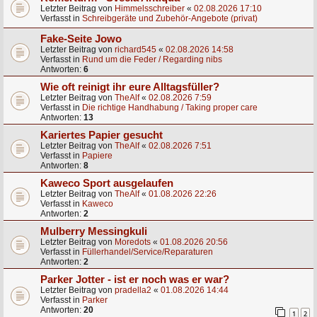
Letzter Beitrag von
Himmelsschreiber
«
02.08.2026 17:10
Verfasst in
Schreibgeräte und Zubehör-Angebote (privat)
Fake-Seite Jowo
Letzter Beitrag von
richard545
«
02.08.2026 14:58
Verfasst in
Rund um die Feder / Regarding nibs
Antworten:
6
Wie oft reinigt ihr eure Alltagsfüller?
Letzter Beitrag von
TheAlf
«
02.08.2026 7:59
Verfasst in
Die richtige Handhabung / Taking proper care
Antworten:
13
Kariertes Papier gesucht
Letzter Beitrag von
TheAlf
«
02.08.2026 7:51
Verfasst in
Papiere
Antworten:
8
Kaweco Sport ausgelaufen
Letzter Beitrag von
TheAlf
«
01.08.2026 22:26
Verfasst in
Kaweco
Antworten:
2
Mulberry Messingkuli
Letzter Beitrag von
Moredots
«
01.08.2026 20:56
Verfasst in
Füllerhandel/Service/Reparaturen
Antworten:
2
Parker Jotter - ist er noch was er war?
Letzter Beitrag von
pradella2
«
01.08.2026 14:44
Verfasst in
Parker
Antworten:
20
1
2