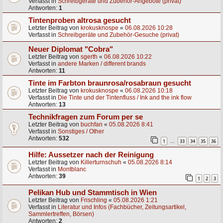
Verfasst in
Schreibgeräte und Zubehör-Angebote (privat)
Antworten:
1
Tintenproben altrosa gesucht
Letzter Beitrag von
krokusknospe
«
06.08.2026 10:28
Verfasst in
Schreibgeräte und Zubehör-Gesuche (privat)
Neuer Diplomat "Cobra"
Letzter Beitrag von
sgerth
«
06.08.2026 10:22
Verfasst in
andere Marken / different brands
Antworten:
11
Tinte im Farbton braunrosa/rosabraun gesucht
Letzter Beitrag von
krokusknospe
«
06.08.2026 10:18
Verfasst in
Die Tinte und der Tintenfluss / Ink and the ink flow
Antworten:
13
Technikfragen zum Forum per se
Letzter Beitrag von
buchfan
«
05.08.2026 8:41
Verfasst in
Sonstiges / Other
Antworten:
532
1
33
34
35
36
…
Hilfe: Aussetzer nach der Reinigung
Letzter Beitrag von
Killerturnschuh
«
05.08.2026 8:14
Verfasst in
Montblanc
Antworten:
39
1
2
3
Pelikan Hub und Stammtisch in Wien
Letzter Beitrag von
Frischling
«
05.08.2026 1:21
Verfasst in
Literatur und Infos (Fachbücher, Zeitungsartikel,
Sammlertreffen, Börsen)
Antworten:
2