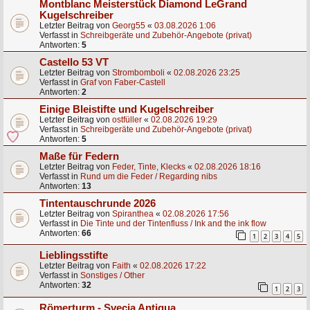
Montblanc Meisterstück Diamond LeGrand
Kugelschreiber
Letzter Beitrag von
Georg55
«
03.08.2026 1:06
Verfasst in
Schreibgeräte und Zubehör-Angebote (privat)
Antworten:
5
Castello 53 VT
Letzter Beitrag von
Strombomboli
«
02.08.2026 23:25
Verfasst in
Graf von Faber-Castell
Antworten:
2
Einige Bleistifte und Kugelschreiber
Letzter Beitrag von
ostfüller
«
02.08.2026 19:29
Verfasst in
Schreibgeräte und Zubehör-Angebote (privat)
Antworten:
5
Maße für Federn
Letzter Beitrag von
Feder, Tinte, Klecks
«
02.08.2026 18:16
Verfasst in
Rund um die Feder / Regarding nibs
Antworten:
13
Tintentauschrunde 2026
Letzter Beitrag von
Spiranthea
«
02.08.2026 17:56
Verfasst in
Die Tinte und der Tintenfluss / Ink and the ink flow
Antworten:
66
1
2
3
4
5
Lieblingsstifte
Letzter Beitrag von
Faith
«
02.08.2026 17:22
Verfasst in
Sonstiges / Other
Antworten:
32
1
2
3
Römerturm - Svecia Antiqua