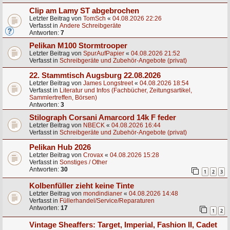
Clip am Lamy ST abgebrochen
Letzter Beitrag von
TomSch
«
04.08.2026 22:26
Verfasst in
Andere Schreibgeräte
Antworten:
7
Pelikan M100 Stormtrooper
Letzter Beitrag von
SpurAufPapier
«
04.08.2026 21:52
Verfasst in
Schreibgeräte und Zubehör-Angebote (privat)
22. Stammtisch Augsburg 22.08.2026
Letzter Beitrag von
James Longstreet
«
04.08.2026 18:54
Verfasst in
Literatur und Infos (Fachbücher, Zeitungsartikel,
Sammlertreffen, Börsen)
Antworten:
3
Stilograph Corsani Amarcord 14k F feder
Letzter Beitrag von
NBECK
«
04.08.2026 16:44
Verfasst in
Schreibgeräte und Zubehör-Angebote (privat)
Pelikan Hub 2026
Letzter Beitrag von
Crovax
«
04.08.2026 15:28
Verfasst in
Sonstiges / Other
Antworten:
30
1
2
3
Kolbenfüller zieht keine Tinte
Letzter Beitrag von
mondindianer
«
04.08.2026 14:48
Verfasst in
Füllerhandel/Service/Reparaturen
Antworten:
17
1
2
Vintage Sheaffers: Target, Imperial, Fashion II, Cadet