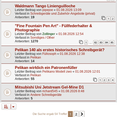
Waldmann Tango Linienguilloche
Letzter Beitrag von
pipejoe
«
01.08.2026 13:09
Verfasst in
Schreibgeräte und Zubehör-Angebote (privat)
Antworten:
19
1
2
"Fine Fountain Pen Art" - Füllfederhalter &
Photographie
Letzter Beitrag von
Zollinger
«
01.08.2026 12:54
Verfasst in
Sonstiges / Other
Antworten:
1270
1
82
83
84
85
…
Pelikan 140 als erstes historisches Schreibgerät?
Letzter Beitrag von
Füllosoph
«
01.08.2026 12:38
Verfasst in
Pelikan
Antworten:
14
Pelikan wirklich ein Patronenfüller
Letzter Beitrag von
Pelikano Modell zwo
«
01.08.2026 12:01
Verfasst in
Pelikan
Antworten:
55
1
2
3
4
Mitsubishi Uni Jetstream Gel-Mine D1
Letzter Beitrag von
richard545
«
01.08.2026 8:48
Verfasst in
Andere Schreibgeräte
Antworten:
5
1
2
Nächste
Die Suche ergab 54 Treffer