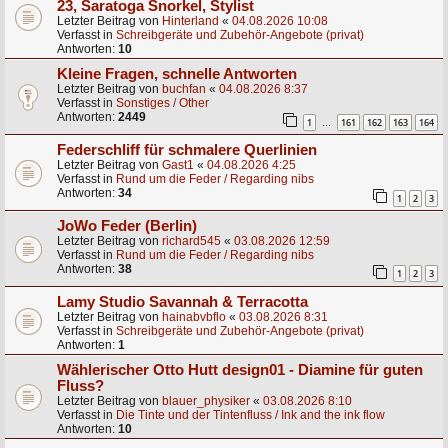
23, Saratoga Snorkel, Stylist
Letzter Beitrag von
Hinterland
«
04.08.2026 10:08
Verfasst in
Schreibgeräte und Zubehör-Angebote (privat)
Antworten:
10
Kleine Fragen, schnelle Antworten
Letzter Beitrag von
buchfan
«
04.08.2026 8:37
Verfasst in
Sonstiges / Other
Antworten:
2449
1
161
162
163
164
…
Federschliff für schmalere Querlinien
Letzter Beitrag von
Gast1
«
04.08.2026 4:25
Verfasst in
Rund um die Feder / Regarding nibs
Antworten:
34
1
2
3
JoWo Feder (Berlin)
Letzter Beitrag von
richard545
«
03.08.2026 12:59
Verfasst in
Rund um die Feder / Regarding nibs
Antworten:
38
1
2
3
Lamy Studio Savannah & Terracotta
Letzter Beitrag von
hainabvbflo
«
03.08.2026 8:31
Verfasst in
Schreibgeräte und Zubehör-Angebote (privat)
Antworten:
1
Wählerischer Otto Hutt design01 - Diamine für guten
Fluss?
Letzter Beitrag von
blauer_physiker
«
03.08.2026 8:10
Verfasst in
Die Tinte und der Tintenfluss / Ink and the ink flow
Antworten:
10