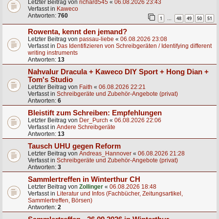
Letzter Beitrag von
richard545
«
06.08.2026 23:43
Verfasst in
Kaweco
Antworten:
760
1
48
49
50
51
…
Rowenta, kennt den jemand?
Letzter Beitrag von
passau-liebe
«
06.08.2026 23:08
Verfasst in
Das Identifizieren von Schreibgeräten / Identifying different
writing instruments
Antworten:
13
Nahvalur Dracula + Kaweco DIY Sport + Hong Dian +
Tom's Studio
Letzter Beitrag von
Faith
«
06.08.2026 22:21
Verfasst in
Schreibgeräte und Zubehör-Angebote (privat)
Antworten:
6
Bleistift zum Schreiben: Empfehlungen
Letzter Beitrag von
Der_Purch
«
06.08.2026 22:06
Verfasst in
Andere Schreibgeräte
Antworten:
13
Tausch UHU gegen Reform
Letzter Beitrag von
Andreas_Hannover
«
06.08.2026 21:28
Verfasst in
Schreibgeräte und Zubehör-Angebote (privat)
Antworten:
3
Sammlertreffen in Winterthur CH
Letzter Beitrag von
Zollinger
«
06.08.2026 18:48
Verfasst in
Literatur und Infos (Fachbücher, Zeitungsartikel,
Sammlertreffen, Börsen)
Antworten:
2