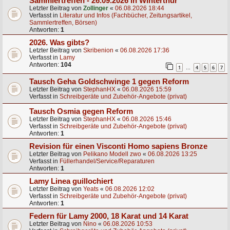
Sammlertreffen - 26.09.2026 in Winterthur
Letzter Beitrag von
Zollinger
«
06.08.2026 18:44
Verfasst in
Literatur und Infos (Fachbücher, Zeitungsartikel,
Sammlertreffen, Börsen)
Antworten:
1
2026. Was gibts?
Letzter Beitrag von
Skribenion
«
06.08.2026 17:36
Verfasst in
Lamy
Antworten:
104
1
4
5
6
7
…
Tausch Geha Goldschwinge 1 gegen Reform
Letzter Beitrag von
StephanHX
«
06.08.2026 15:59
Verfasst in
Schreibgeräte und Zubehör-Angebote (privat)
Tausch Osmia gegen Reform
Letzter Beitrag von
StephanHX
«
06.08.2026 15:46
Verfasst in
Schreibgeräte und Zubehör-Angebote (privat)
Antworten:
1
Revision für einen Visconti Homo sapiens Bronze
Letzter Beitrag von
Pelikano Modell zwo
«
06.08.2026 13:25
Verfasst in
Füllerhandel/Service/Reparaturen
Antworten:
1
Lamy Linea guillochiert
Letzter Beitrag von
Yeats
«
06.08.2026 12:02
Verfasst in
Schreibgeräte und Zubehör-Angebote (privat)
Antworten:
1
Federn für Lamy 2000, 18 Karat und 14 Karat
Letzter Beitrag von
Nino
«
06.08.2026 10:53