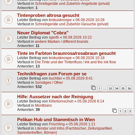
Verfasst in
Schreibgeräte und Zubehör-Angebote (privat)
Antworten:
1
Tintenproben altrosa gesucht
Letzter Beitrag von
krokusknospe
«
06.08.2026 10:28
Verfasst in
Schreibgeräte und Zubehör-Gesuche (privat)
Neuer Diplomat "Cobra"
Letzter Beitrag von
sgerth
«
06.08.2026 10:22
Verfasst in
andere Marken / different brands
Antworten:
11
Tinte im Farbton braunrosa/rosabraun gesucht
Letzter Beitrag von
krokusknospe
«
06.08.2026 10:18
Verfasst in
Die Tinte und der Tintenfluss / Ink and the ink flow
Antworten:
13
Technikfragen zum Forum per se
Letzter Beitrag von
buchfan
«
05.08.2026 8:41
Verfasst in
Sonstiges / Other
Antworten:
532
1
33
34
35
36
…
Hilfe: Aussetzer nach der Reinigung
Letzter Beitrag von
Killerturnschuh
«
05.08.2026 8:14
Verfasst in
Montblanc
Antworten:
39
1
2
3
Pelikan Hub und Stammtisch in Wien
Letzter Beitrag von
Frischling
«
05.08.2026 1:21
Verfasst in
Literatur und Infos (Fachbücher, Zeitungsartikel,
Sammlertreffen, Börsen)