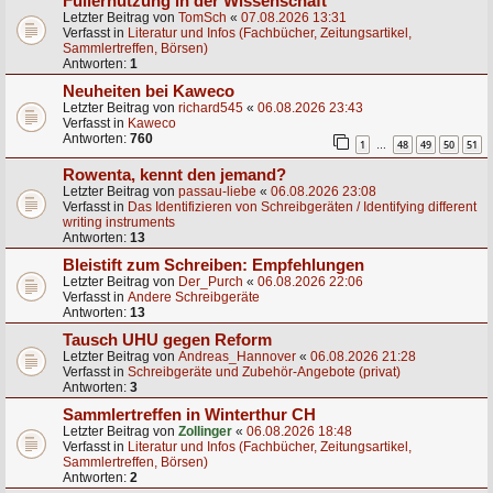
Füllernutzung in der Wissenschaft
Letzter Beitrag von
TomSch
«
07.08.2026 13:31
Verfasst in
Literatur und Infos (Fachbücher, Zeitungsartikel,
Sammlertreffen, Börsen)
Antworten:
1
Neuheiten bei Kaweco
Letzter Beitrag von
richard545
«
06.08.2026 23:43
Verfasst in
Kaweco
Antworten:
760
1
48
49
50
51
…
Rowenta, kennt den jemand?
Letzter Beitrag von
passau-liebe
«
06.08.2026 23:08
Verfasst in
Das Identifizieren von Schreibgeräten / Identifying different
writing instruments
Antworten:
13
Bleistift zum Schreiben: Empfehlungen
Letzter Beitrag von
Der_Purch
«
06.08.2026 22:06
Verfasst in
Andere Schreibgeräte
Antworten:
13
Tausch UHU gegen Reform
Letzter Beitrag von
Andreas_Hannover
«
06.08.2026 21:28
Verfasst in
Schreibgeräte und Zubehör-Angebote (privat)
Antworten:
3
Sammlertreffen in Winterthur CH
Letzter Beitrag von
Zollinger
«
06.08.2026 18:48
Verfasst in
Literatur und Infos (Fachbücher, Zeitungsartikel,
Sammlertreffen, Börsen)
Antworten:
2