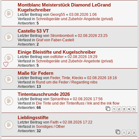
Montblanc Meisterstück Diamond LeGrand
Kugelschreiber
Letzter Beitrag von
Georg55
«
03.08.2026 1:06
Verfasst in
Schreibgeräte und Zubehör-Angebote (privat)
Antworten:
5
Castello 53 VT
Letzter Beitrag von
Strombomboli
«
02.08.2026 23:25
Verfasst in
Graf von Faber-Castell
Antworten:
2
Einige Bleistifte und Kugelschreiber
Letzter Beitrag von
ostfüller
«
02.08.2026 19:29
Verfasst in
Schreibgeräte und Zubehör-Angebote (privat)
Antworten:
5
Maße für Federn
Letzter Beitrag von
Feder, Tinte, Klecks
«
02.08.2026 18:16
Verfasst in
Rund um die Feder / Regarding nibs
Antworten:
13
Tintentauschrunde 2026
Letzter Beitrag von
Spiranthea
«
02.08.2026 17:56
Verfasst in
Die Tinte und der Tintenfluss / Ink and the ink flow
Antworten:
66
1
2
3
4
5
Lieblingsstifte
Letzter Beitrag von
Faith
«
02.08.2026 17:22
Verfasst in
Sonstiges / Other
Antworten:
32
1
2
3