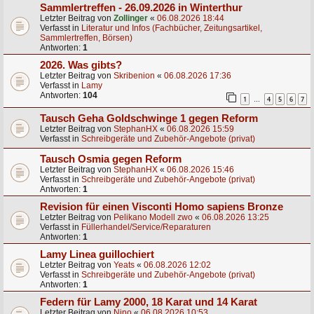
Sammlertreffen - 26.09.2026 in Winterthur
Letzter Beitrag von
Zollinger
«
06.08.2026 18:44
Verfasst in
Literatur und Infos (Fachbücher, Zeitungsartikel,
Sammlertreffen, Börsen)
Antworten:
1
2026. Was gibts?
Letzter Beitrag von
Skribenion
«
06.08.2026 17:36
Verfasst in
Lamy
Antworten:
104
1
4
5
6
7
…
Tausch Geha Goldschwinge 1 gegen Reform
Letzter Beitrag von
StephanHX
«
06.08.2026 15:59
Verfasst in
Schreibgeräte und Zubehör-Angebote (privat)
Tausch Osmia gegen Reform
Letzter Beitrag von
StephanHX
«
06.08.2026 15:46
Verfasst in
Schreibgeräte und Zubehör-Angebote (privat)
Antworten:
1
Revision für einen Visconti Homo sapiens Bronze
Letzter Beitrag von
Pelikano Modell zwo
«
06.08.2026 13:25
Verfasst in
Füllerhandel/Service/Reparaturen
Antworten:
1
Lamy Linea guillochiert
Letzter Beitrag von
Yeats
«
06.08.2026 12:02
Verfasst in
Schreibgeräte und Zubehör-Angebote (privat)
Antworten:
1
Federn für Lamy 2000, 18 Karat und 14 Karat
Letzter Beitrag von
Nino
«
06.08.2026 10:53