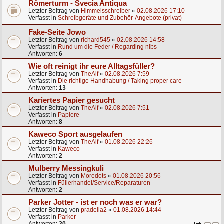
Römerturm - Svecia Antiqua
Letzter Beitrag von
Himmelsschreiber
«
02.08.2026 17:10
Verfasst in
Schreibgeräte und Zubehör-Angebote (privat)
Fake-Seite Jowo
Letzter Beitrag von
richard545
«
02.08.2026 14:58
Verfasst in
Rund um die Feder / Regarding nibs
Antworten:
6
Wie oft reinigt ihr eure Alltagsfüller?
Letzter Beitrag von
TheAlf
«
02.08.2026 7:59
Verfasst in
Die richtige Handhabung / Taking proper care
Antworten:
13
Kariertes Papier gesucht
Letzter Beitrag von
TheAlf
«
02.08.2026 7:51
Verfasst in
Papiere
Antworten:
8
Kaweco Sport ausgelaufen
Letzter Beitrag von
TheAlf
«
01.08.2026 22:26
Verfasst in
Kaweco
Antworten:
2
Mulberry Messingkuli
Letzter Beitrag von
Moredots
«
01.08.2026 20:56
Verfasst in
Füllerhandel/Service/Reparaturen
Antworten:
2
Parker Jotter - ist er noch was er war?
Letzter Beitrag von
pradella2
«
01.08.2026 14:44
Verfasst in
Parker