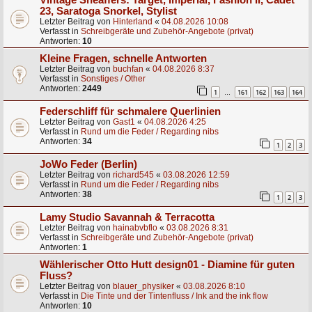
Vintage Sheaffers: Target, Imperial, Fashion II, Cadet
23, Saratoga Snorkel, Stylist
Letzter Beitrag von
Hinterland
«
04.08.2026 10:08
Verfasst in
Schreibgeräte und Zubehör-Angebote (privat)
Antworten:
10
Kleine Fragen, schnelle Antworten
Letzter Beitrag von
buchfan
«
04.08.2026 8:37
Verfasst in
Sonstiges / Other
Antworten:
2449
1
161
162
163
164
…
Federschliff für schmalere Querlinien
Letzter Beitrag von
Gast1
«
04.08.2026 4:25
Verfasst in
Rund um die Feder / Regarding nibs
Antworten:
34
1
2
3
JoWo Feder (Berlin)
Letzter Beitrag von
richard545
«
03.08.2026 12:59
Verfasst in
Rund um die Feder / Regarding nibs
Antworten:
38
1
2
3
Lamy Studio Savannah & Terracotta
Letzter Beitrag von
hainabvbflo
«
03.08.2026 8:31
Verfasst in
Schreibgeräte und Zubehör-Angebote (privat)
Antworten:
1
Wählerischer Otto Hutt design01 - Diamine für guten
Fluss?
Letzter Beitrag von
blauer_physiker
«
03.08.2026 8:10
Verfasst in
Die Tinte und der Tintenfluss / Ink and the ink flow
Antworten:
10