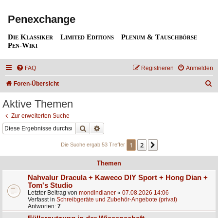
Penexchange
Die Klassiker
Limited Editions
Plenum & Tauschbörse
Pen-Wiki
FAQ
Registrieren
Anmelden
S
Foren-Übersicht
u
Aktive Themen
c
Zur erweiterten Suche
h
Suche
Erweiterte Suche
e
1
2
Nächste
Die Suche ergab 53 Treffer
Themen
Nahvalur Dracula + Kaweco DIY Sport + Hong Dian +
Tom's Studio
Letzter Beitrag von
mondindianer
«
07.08.2026 14:06
Verfasst in
Schreibgeräte und Zubehör-Angebote (privat)
Antworten:
7