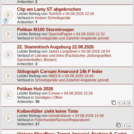
Antworten:
2
Clip am Lamy ST abgebrochen
Letzter Beitrag von
TomSch
«
04.08.2026 22:26
Verfasst in
Andere Schreibgeräte
Antworten:
7
Pelikan M100 Stormtrooper
Letzter Beitrag von
SpurAufPapier
«
04.08.2026 21:52
Verfasst in
Schreibgeräte und Zubehör-Angebote (privat)
22. Stammtisch Augsburg 22.08.2026
Letzter Beitrag von
James Longstreet
«
04.08.2026 18:54
Verfasst in
Literatur und Infos (Fachbücher, Zeitungsartikel,
Sammlertreffen, Börsen)
Antworten:
3
Stilograph Corsani Amarcord 14k F feder
Letzter Beitrag von
NBECK
«
04.08.2026 16:44
Verfasst in
Schreibgeräte und Zubehör-Angebote (privat)
Pelikan Hub 2026
Letzter Beitrag von
Crovax
«
04.08.2026 15:28
Verfasst in
Sonstiges / Other
Antworten:
30
1
2
3
Kolbenfüller zieht keine Tinte
Letzter Beitrag von
mondindianer
«
04.08.2026 14:48
Verfasst in
Füllerhandel/Service/Reparaturen
Antworten:
17
1
2