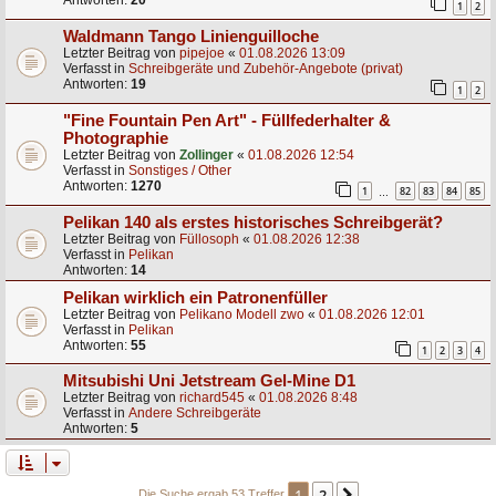
Antworten:
20
1
2
Waldmann Tango Linienguilloche
Letzter Beitrag von
pipejoe
«
01.08.2026 13:09
Verfasst in
Schreibgeräte und Zubehör-Angebote (privat)
Antworten:
19
1
2
"Fine Fountain Pen Art" - Füllfederhalter &
Photographie
Letzter Beitrag von
Zollinger
«
01.08.2026 12:54
Verfasst in
Sonstiges / Other
Antworten:
1270
1
82
83
84
85
…
Pelikan 140 als erstes historisches Schreibgerät?
Letzter Beitrag von
Füllosoph
«
01.08.2026 12:38
Verfasst in
Pelikan
Antworten:
14
Pelikan wirklich ein Patronenfüller
Letzter Beitrag von
Pelikano Modell zwo
«
01.08.2026 12:01
Verfasst in
Pelikan
Antworten:
55
1
2
3
4
Mitsubishi Uni Jetstream Gel-Mine D1
Letzter Beitrag von
richard545
«
01.08.2026 8:48
Verfasst in
Andere Schreibgeräte
Antworten:
5
1
2
Die Suche ergab 53 Treffer