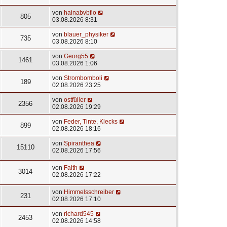
von
hainabvbflo
805
03.08.2026 8:31
von
blauer_physiker
735
03.08.2026 8:10
von
Georg55
1461
03.08.2026 1:06
von
Strombomboli
189
02.08.2026 23:25
von
ostfüller
2356
02.08.2026 19:29
von
Feder, Tinte, Klecks
899
02.08.2026 18:16
von
Spiranthea
15110
02.08.2026 17:56
von
Faith
3014
02.08.2026 17:22
von
Himmelsschreiber
231
02.08.2026 17:10
von
richard545
2453
02.08.2026 14:58