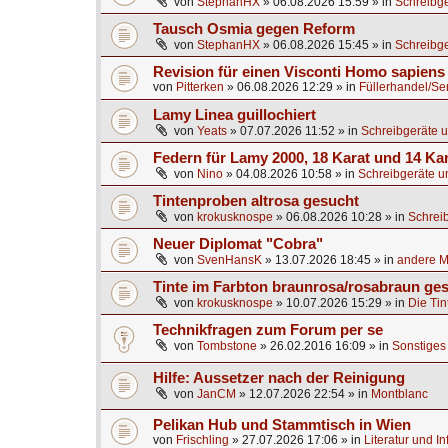
von
StephanHX
»
06.08.2026 15:59
» in
Schreibge
Tausch Osmia gegen Reform
von
StephanHX
»
06.08.2026 15:45
» in
Schreibge
Revision für einen Visconti Homo sapien
von
Pitterken
»
06.08.2026 12:29
» in
Füllerhandel/Se
Lamy Linea guillochiert
von
Yeats
»
07.07.2026 11:52
» in
Schreibgeräte u
Federn für Lamy 2000, 18 Karat und 14 Ka
von
Nino
»
04.08.2026 10:58
» in
Schreibgeräte u
Tintenproben altrosa gesucht
von
krokusknospe
»
06.08.2026 10:28
» in
Schrei
Neuer Diplomat "Cobra"
von
SvenHansK
»
13.07.2026 18:45
» in
andere Ma
Tinte im Farbton braunrosa/rosabraun ge
von
krokusknospe
»
10.07.2026 15:29
» in
Die Tin
Technikfragen zum Forum per se
von
Tombstone
»
26.02.2016 16:09
» in
Sonstiges 
Hilfe: Aussetzer nach der Reinigung
von
JanCM
»
12.07.2026 22:54
» in
Montblanc
Pelikan Hub und Stammtisch in Wien
von
Frischling
»
27.07.2026 17:06
» in
Literatur und I