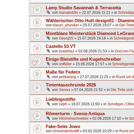
Lamy Studio Savannah & Terracotta
von
hainabvbflo
»
22.07.2026 11:21
» in
Schreibge
Wählerischer Otto Hutt design01 - Diamine
von
blauer_physiker
»
25.07.2026 19:07
» in
Die Tinte
Montblanc Meisterstück Diamond LeGrand
von
Georg55
»
15.07.2026 19:18
» in
Schreibgerä
Castello 53 VT
von
pradella2
»
02.08.2026 21:53
» in
Graf von Fa
Einige Bleistifte und Kugelschreiber
von
ostfüller
»
15.06.2026 17:07
» in
Schreibgerät
Maße für Federn
von
pelikanjog
»
27.07.2026 11:25
» in
Rund um di
Tintentauschrunde 2026
von
Xerxes
»
07.04.2026 21:52
» in
Die Tinte und d
Lieblingsstifte
von
ralph
»
19.07.2026 11:00
» in
Sonstiges / Othe
Römerturm - Svecia Antiqua
von
Himmelsschreiber
»
02.08.2026 17:10
» in
Sc
Fake-Seite Jowo
von
ichmeisterdustift
»
03.02.2026 10:29
» in
Rund um 