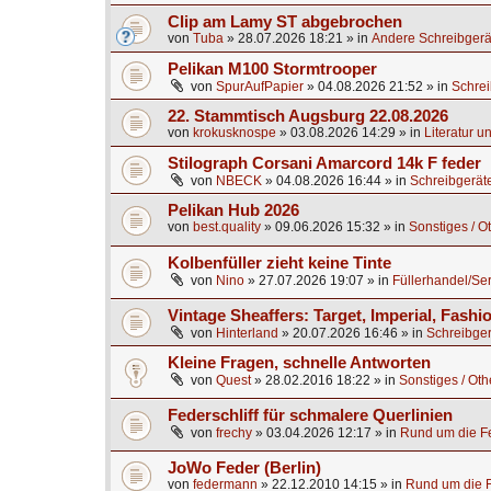
Clip am Lamy ST abgebrochen
von
Tuba
»
28.07.2026 18:21
» in
Andere Schreibgerä
Pelikan M100 Stormtrooper
von
SpurAufPapier
»
04.08.2026 21:52
» in
Schrei
22. Stammtisch Augsburg 22.08.2026
von
krokusknospe
»
03.08.2026 14:29
» in
Literatur u
Stilograph Corsani Amarcord 14k F feder
von
NBECK
»
04.08.2026 16:44
» in
Schreibgerät
Pelikan Hub 2026
von
best.quality
»
09.06.2026 15:32
» in
Sonstiges / O
Kolbenfüller zieht keine Tinte
von
Nino
»
27.07.2026 19:07
» in
Füllerhandel/Se
Vintage Sheaffers: Target, Imperial, Fashio
von
Hinterland
»
20.07.2026 16:46
» in
Schreibger
Kleine Fragen, schnelle Antworten
von
Quest
»
28.02.2016 18:22
» in
Sonstiges / Oth
Federschliff für schmalere Querlinien
von
frechy
»
03.04.2026 12:17
» in
Rund um die Fe
JoWo Feder (Berlin)
von
federmann
»
22.12.2010 14:15
» in
Rund um die F