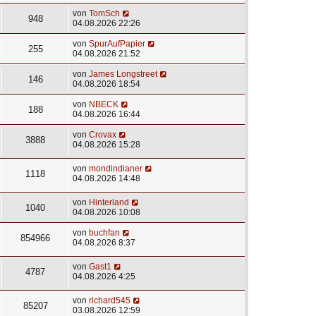
von
TomSch
948
04.08.2026 22:26
von
SpurAufPapier
255
04.08.2026 21:52
von
James Longstreet
146
04.08.2026 18:54
von
NBECK
188
04.08.2026 16:44
von
Crovax
3888
04.08.2026 15:28
von
mondindianer
1118
04.08.2026 14:48
von
Hinterland
1040
04.08.2026 10:08
von
buchfan
854966
04.08.2026 8:37
von
Gast1
4787
04.08.2026 4:25
von
richard545
85207
03.08.2026 12:59