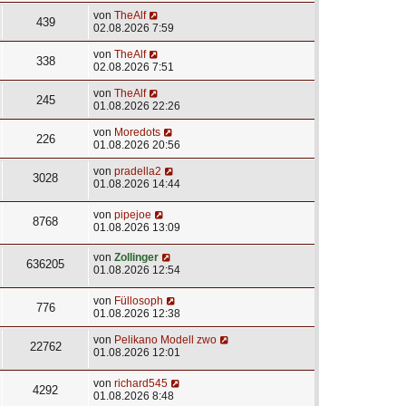
von
TheAlf
439
02.08.2026 7:59
von
TheAlf
338
02.08.2026 7:51
von
TheAlf
245
01.08.2026 22:26
von
Moredots
226
01.08.2026 20:56
von
pradella2
3028
01.08.2026 14:44
von
pipejoe
8768
01.08.2026 13:09
von
Zollinger
636205
01.08.2026 12:54
von
Füllosoph
776
01.08.2026 12:38
von
Pelikano Modell zwo
22762
01.08.2026 12:01
von
richard545
4292
01.08.2026 8:48