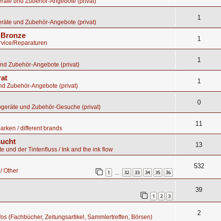
räte und Zubehör-Angebote (privat)
1
räte und Zubehör-Angebote (privat)
s Bronze
1
rvice/Reparaturen
1
nd Zubehör-Angebote (privat)
rat
1
nd Zubehör-Angebote (privat)
0
bgeräte und Zubehör-Gesuche (privat)
11
rken / different brands
sucht
13
te und der Tintenfluss / Ink and the ink flow
532
/ Other
1
32
33
34
35
36
…
39
1
2
3
2
nfos (Fachbücher, Zeitungsartikel, Sammlertreffen, Börsen)