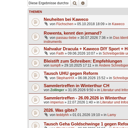
Suche
Erweiterte Suche
THEMEN
Neuheiten bei Kaweco
von
Füchschen
»
05.10.2018 18:09
» in
Kaweco
Rowenta, kennt den jemand?
von
passau-liebe
»
30.07.2026 7:36
» in
Das Identi
instruments
Nahvalur Dracula + Kaweco DIY Sport + H
von
Faith
»
09.06.2026 10:07
» in
Schreibgeräte u
Bleistift zum Schreiben: Empfehlungen
von
sumpfi
»
29.10.2025 17:11
» in
Andere Schreibger
Tausch UHU gegen Reform
von
StephanHX
»
06.08.2026 15:52
» in
Schreibge
Sammlertreffen in Winterthur CH
von
Zollinger
»
31.05.2026 9:50
» in
Literatur und Inf
Sammlertreffen - 26.09.2026 in Winterthur
von
imperius
»
22.07.2026 1:40
» in
Literatur und Info
2026. Was gibts?
von
teddyhh
»
01.01.2026 19:10
» in
Lamy
Tausch Geha Goldschwinge 1 gegen Ref