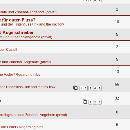
1
räte und Zubehör-Angebote (privat)
 für guten Fluss?
10
 und der Tintenfluss / Ink and the ink flow
 Kugelschreiber
5
te und Zubehör-Angebote (privat)
2
ber-Castell
5
e und Zubehör-Angebote (privat)
13
e Feder / Regarding nibs
66
er Tintenfluss / Ink and the ink flow
1
2
3
4
5
32
r
1
2
3
0
hreibgeräte und Zubehör-Angebote (privat)
6
die Feder / Regarding nibs