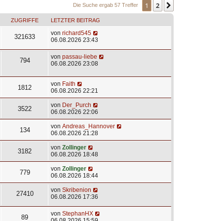
1
2
Nächste
Die Suche ergab 57 Treffer
ZUGRIFFE
LETZTER BEITRAG
von
richard545
321633
06.08.2026 23:43
von
passau-liebe
794
06.08.2026 23:08
von
Faith
1812
06.08.2026 22:21
von
Der_Purch
3522
06.08.2026 22:06
von
Andreas_Hannover
134
06.08.2026 21:28
von
Zollinger
3182
06.08.2026 18:48
von
Zollinger
779
06.08.2026 18:44
von
Skribenion
27410
06.08.2026 17:36
von
StephanHX
89
06.08.2026 15:59