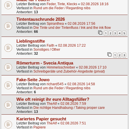
Letzter Beitrag von
Feder, Tinte, Klecks
«
02.08.2026 18:16
Verfasst in
Rund um die Feder / Regarding nibs
Antworten:
13
Tintentauschrunde 2026
Letzter Beitrag von
Spiranthea
«
02.08.2026 17:56
Verfasst in
Die Tinte und der Tintenfluss / Ink and the ink flow
Antworten:
66
1
2
3
4
5
Lieblingsstifte
Letzter Beitrag von
Faith
«
02.08.2026 17:22
Verfasst in
Sonstiges / Other
Antworten:
32
1
2
3
Römerturm - Svecia Antiqua
Letzter Beitrag von
Himmelsschreiber
«
02.08.2026 17:10
Verfasst in
Schreibgeräte und Zubehör-Angebote (privat)
Fake-Seite Jowo
Letzter Beitrag von
richard545
«
02.08.2026 14:58
Verfasst in
Rund um die Feder / Regarding nibs
Antworten:
6
Wie oft reinigt ihr eure Alltagsfüller?
Letzter Beitrag von
TheAlf
«
02.08.2026 7:59
Verfasst in
Die richtige Handhabung / Taking proper care
Antworten:
13
Kariertes Papier gesucht
Letzter Beitrag von
TheAlf
«
02.08.2026 7:51
Verfasst in
Papiere