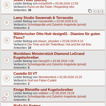
Letzter Beitrag von
richard545
«
03.08.2026 12:59
Verfasst in
Rund um die Feder / Regarding nibs
Antworten:
38
1
2
3
Lamy Studio Savannah & Terracotta
Letzter Beitrag von
hainabvbflo
«
03.08.2026 8:31
Verfasst in
Schreibgeräte und Zubehör-Angebote (privat)
Antworten:
1
Wählerischer Otto Hutt design01 - Diamine für guten
Fluss?
Letzter Beitrag von
blauer_physiker
«
03.08.2026 8:10
Verfasst in
Die Tinte und der Tintenfluss / Ink and the ink flow
Antworten:
10
Montblanc Meisterstück Diamond LeGrand
Kugelschreiber
Letzter Beitrag von
Georg55
«
03.08.2026 1:06
Verfasst in
Schreibgeräte und Zubehör-Angebote (privat)
Antworten:
5
Castello 53 VT
Letzter Beitrag von
Strombomboli
«
02.08.2026 23:25
Verfasst in
Graf von Faber-Castell
Antworten:
2
Einige Bleistifte und Kugelschreiber
Letzter Beitrag von
ostfüller
«
02.08.2026 19:29
Verfasst in
Schreibgeräte und Zubehör-Angebote (privat)
Antworten:
5
Maße für Federn