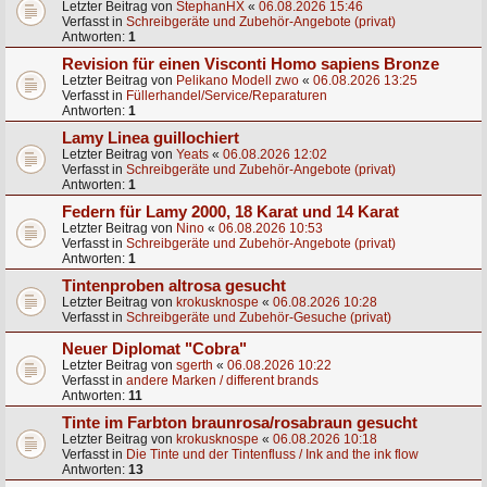
Letzter Beitrag von
StephanHX
«
06.08.2026 15:46
Verfasst in
Schreibgeräte und Zubehör-Angebote (privat)
Antworten:
1
Revision für einen Visconti Homo sapiens Bronze
Letzter Beitrag von
Pelikano Modell zwo
«
06.08.2026 13:25
Verfasst in
Füllerhandel/Service/Reparaturen
Antworten:
1
Lamy Linea guillochiert
Letzter Beitrag von
Yeats
«
06.08.2026 12:02
Verfasst in
Schreibgeräte und Zubehör-Angebote (privat)
Antworten:
1
Federn für Lamy 2000, 18 Karat und 14 Karat
Letzter Beitrag von
Nino
«
06.08.2026 10:53
Verfasst in
Schreibgeräte und Zubehör-Angebote (privat)
Antworten:
1
Tintenproben altrosa gesucht
Letzter Beitrag von
krokusknospe
«
06.08.2026 10:28
Verfasst in
Schreibgeräte und Zubehör-Gesuche (privat)
Neuer Diplomat "Cobra"
Letzter Beitrag von
sgerth
«
06.08.2026 10:22
Verfasst in
andere Marken / different brands
Antworten:
11
Tinte im Farbton braunrosa/rosabraun gesucht
Letzter Beitrag von
krokusknospe
«
06.08.2026 10:18
Verfasst in
Die Tinte und der Tintenfluss / Ink and the ink flow
Antworten:
13