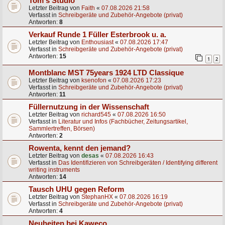
Tom's Studio
Letzter Beitrag von
Faith
«
07.08.2026 21:58
Verfasst in
Schreibgeräte und Zubehör-Angebote (privat)
Antworten:
8
Verkauf Runde 1 Füller Esterbrook u. a.
Letzter Beitrag von
Enthousiast
«
07.08.2026 17:47
Verfasst in
Schreibgeräte und Zubehör-Angebote (privat)
Antworten:
15
1
2
Montblanc MST 75years 1924 LTD Classique
Letzter Beitrag von
ksenofon
«
07.08.2026 17:23
Verfasst in
Schreibgeräte und Zubehör-Angebote (privat)
Antworten:
11
Füllernutzung in der Wissenschaft
Letzter Beitrag von
richard545
«
07.08.2026 16:50
Verfasst in
Literatur und Infos (Fachbücher, Zeitungsartikel,
Sammlertreffen, Börsen)
Antworten:
2
Rowenta, kennt den jemand?
Letzter Beitrag von
desas
«
07.08.2026 16:43
Verfasst in
Das Identifizieren von Schreibgeräten / Identifying different
writing instruments
Antworten:
14
Tausch UHU gegen Reform
Letzter Beitrag von
StephanHX
«
07.08.2026 16:19
Verfasst in
Schreibgeräte und Zubehör-Angebote (privat)
Antworten:
4
Neuheiten bei Kaweco