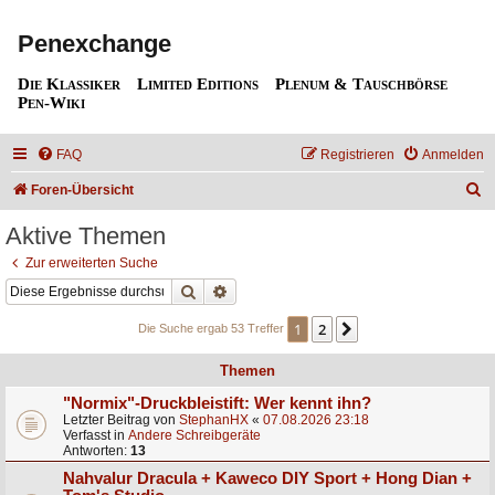
Penexchange
Die Klassiker
Limited Editions
Plenum & Tauschbörse
Pen-Wiki
FAQ
Registrieren
Anmelden
S
Foren-Übersicht
u
Aktive Themen
c
Zur erweiterten Suche
h
Suche
Erweiterte Suche
e
1
2
Nächste
Die Suche ergab 53 Treffer
Themen
"Normix"-Druckbleistift: Wer kennt ihn?
Letzter Beitrag von
StephanHX
«
07.08.2026 23:18
Verfasst in
Andere Schreibgeräte
Antworten:
13
Nahvalur Dracula + Kaweco DIY Sport + Hong Dian +