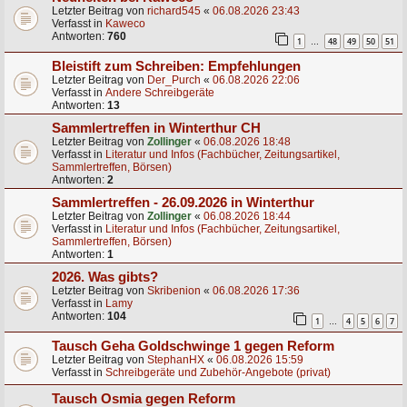
Letzter Beitrag von
richard545
«
06.08.2026 23:43
Verfasst in
Kaweco
Antworten:
760
1
48
49
50
51
…
Bleistift zum Schreiben: Empfehlungen
Letzter Beitrag von
Der_Purch
«
06.08.2026 22:06
Verfasst in
Andere Schreibgeräte
Antworten:
13
Sammlertreffen in Winterthur CH
Letzter Beitrag von
Zollinger
«
06.08.2026 18:48
Verfasst in
Literatur und Infos (Fachbücher, Zeitungsartikel,
Sammlertreffen, Börsen)
Antworten:
2
Sammlertreffen - 26.09.2026 in Winterthur
Letzter Beitrag von
Zollinger
«
06.08.2026 18:44
Verfasst in
Literatur und Infos (Fachbücher, Zeitungsartikel,
Sammlertreffen, Börsen)
Antworten:
1
2026. Was gibts?
Letzter Beitrag von
Skribenion
«
06.08.2026 17:36
Verfasst in
Lamy
Antworten:
104
1
4
5
6
7
…
Tausch Geha Goldschwinge 1 gegen Reform
Letzter Beitrag von
StephanHX
«
06.08.2026 15:59
Verfasst in
Schreibgeräte und Zubehör-Angebote (privat)
Tausch Osmia gegen Reform