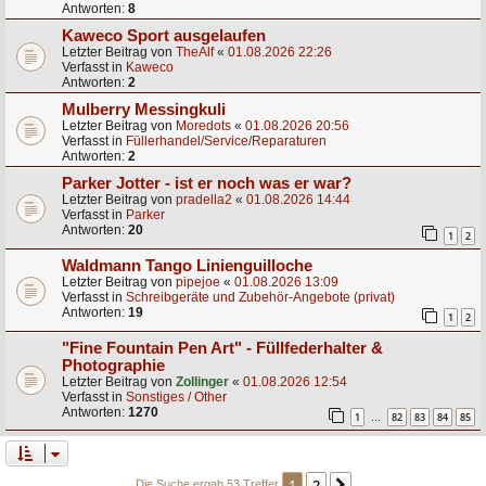
Antworten:
8
Kaweco Sport ausgelaufen
Letzter Beitrag von
TheAlf
«
01.08.2026 22:26
Verfasst in
Kaweco
Antworten:
2
Mulberry Messingkuli
Letzter Beitrag von
Moredots
«
01.08.2026 20:56
Verfasst in
Füllerhandel/Service/Reparaturen
Antworten:
2
Parker Jotter - ist er noch was er war?
Letzter Beitrag von
pradella2
«
01.08.2026 14:44
Verfasst in
Parker
Antworten:
20
1
2
Waldmann Tango Linienguilloche
Letzter Beitrag von
pipejoe
«
01.08.2026 13:09
Verfasst in
Schreibgeräte und Zubehör-Angebote (privat)
Antworten:
19
1
2
"Fine Fountain Pen Art" - Füllfederhalter &
Photographie
Letzter Beitrag von
Zollinger
«
01.08.2026 12:54
Verfasst in
Sonstiges / Other
Antworten:
1270
1
82
83
84
85
…
1
2
Die Suche ergab 53 Treffer