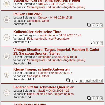
Stilograph Corsani Amarcord 14k F feder
Letzter Beitrag von
NBECK
«
04.08.2026 16:44
Verfasst in
Schreibgeräte und Zubehör-Angebote (privat)
Pelikan Hub 2026
Letzter Beitrag von
Crovax
«
04.08.2026 15:28
Verfasst in
Sonstiges / Other
Antworten:
30
1
2
3
Kolbenfüller zieht keine Tinte
Letzter Beitrag von
mondindianer
«
04.08.2026 14:48
Verfasst in
Füllerhandel/Service/Reparaturen
Antworten:
17
1
2
Vintage Sheaffers: Target, Imperial, Fashion II, Cadet
23, Saratoga Snorkel, Stylist
Letzter Beitrag von
Hinterland
«
04.08.2026 10:08
Verfasst in
Schreibgeräte und Zubehör-Angebote (privat)
Antworten:
10
Kleine Fragen, schnelle Antworten
Letzter Beitrag von
buchfan
«
04.08.2026 8:37
Verfasst in
Sonstiges / Other
Antworten:
2449
1
161
162
163
164
…
Federschliff für schmalere Querlinien
Letzter Beitrag von
Gast1
«
04.08.2026 4:25
Verfasst in
Rund um die Feder / Regarding nibs
Antworten:
34
1
2
3
JoWo Feder (Berlin)