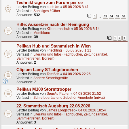
Technikfragen zum Forum per se
Letzter Beitrag von
buchfan
«
05.08.2026 8:41
Verfasst in
Sonstiges / Other
Antworten:
532
1
33
34
35
36
…
Hilfe: Aussetzer nach der Reinigung
Letzter Beitrag von
Killerturnschuh
«
05.08.2026 8:14
Verfasst in
Montblanc
Antworten:
39
1
2
3
Pelikan Hub und Stammtisch in Wien
Letzter Beitrag von
Frischling
«
05.08.2026 1:21
Verfasst in
Literatur und Infos (Fachbücher, Zeitungsartikel,
Sammlertreffen, Börsen)
Antworten:
2
Clip am Lamy ST abgebrochen
Letzter Beitrag von
TomSch
«
04.08.2026 22:26
Verfasst in
Andere Schreibgeräte
Antworten:
7
Pelikan M100 Stormtrooper
Letzter Beitrag von
SpurAufPapier
«
04.08.2026 21:52
Verfasst in
Schreibgeräte und Zubehör-Angebote (privat)
22. Stammtisch Augsburg 22.08.2026
Letzter Beitrag von
James Longstreet
«
04.08.2026 18:54
Verfasst in
Literatur und Infos (Fachbücher, Zeitungsartikel,
Sammlertreffen, Börsen)
Antworten:
3