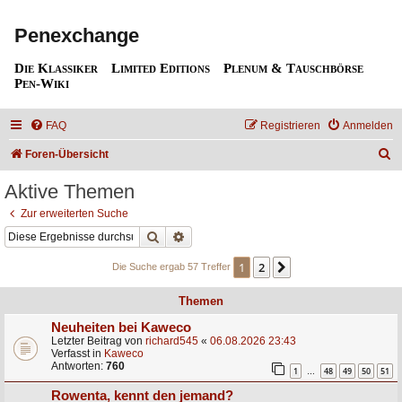
Penexchange
Die Klassiker
Limited Editions
Plenum & Tauschbörse
Pen-Wiki
FAQ
Registrieren
Anmelden
S
Foren-Übersicht
u
Aktive Themen
c
Zur erweiterten Suche
h
Suche
Erweiterte Suche
e
1
2
Nächste
Die Suche ergab 57 Treffer
Themen
Neuheiten bei Kaweco
Letzter Beitrag von
richard545
«
06.08.2026 23:43
Verfasst in
Kaweco
Antworten:
760
1
48
49
50
51
…
Rowenta, kennt den jemand?