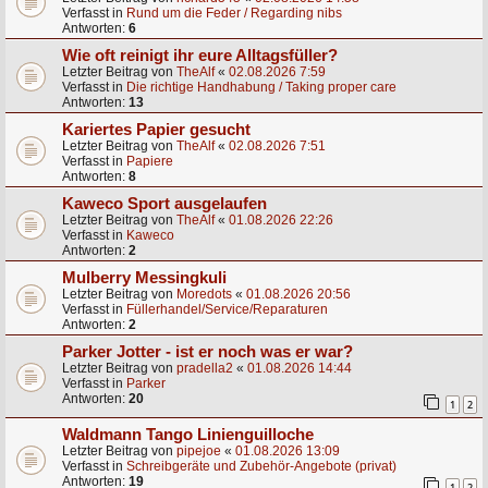
Verfasst in
Rund um die Feder / Regarding nibs
Antworten:
6
Wie oft reinigt ihr eure Alltagsfüller?
Letzter Beitrag von
TheAlf
«
02.08.2026 7:59
Verfasst in
Die richtige Handhabung / Taking proper care
Antworten:
13
Kariertes Papier gesucht
Letzter Beitrag von
TheAlf
«
02.08.2026 7:51
Verfasst in
Papiere
Antworten:
8
Kaweco Sport ausgelaufen
Letzter Beitrag von
TheAlf
«
01.08.2026 22:26
Verfasst in
Kaweco
Antworten:
2
Mulberry Messingkuli
Letzter Beitrag von
Moredots
«
01.08.2026 20:56
Verfasst in
Füllerhandel/Service/Reparaturen
Antworten:
2
Parker Jotter - ist er noch was er war?
Letzter Beitrag von
pradella2
«
01.08.2026 14:44
Verfasst in
Parker
Antworten:
20
1
2
Waldmann Tango Linienguilloche
Letzter Beitrag von
pipejoe
«
01.08.2026 13:09
Verfasst in
Schreibgeräte und Zubehör-Angebote (privat)
Antworten:
19
1
2