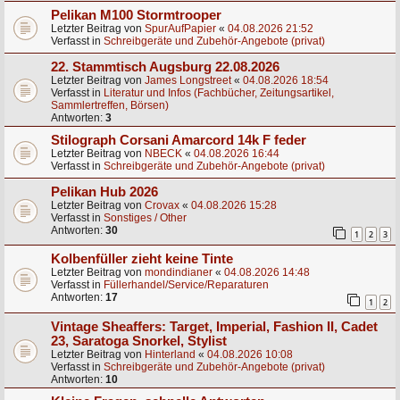
Pelikan M100 Stormtrooper
Letzter Beitrag von
SpurAufPapier
«
04.08.2026 21:52
Verfasst in
Schreibgeräte und Zubehör-Angebote (privat)
22. Stammtisch Augsburg 22.08.2026
Letzter Beitrag von
James Longstreet
«
04.08.2026 18:54
Verfasst in
Literatur und Infos (Fachbücher, Zeitungsartikel,
Sammlertreffen, Börsen)
Antworten:
3
Stilograph Corsani Amarcord 14k F feder
Letzter Beitrag von
NBECK
«
04.08.2026 16:44
Verfasst in
Schreibgeräte und Zubehör-Angebote (privat)
Pelikan Hub 2026
Letzter Beitrag von
Crovax
«
04.08.2026 15:28
Verfasst in
Sonstiges / Other
Antworten:
30
1
2
3
Kolbenfüller zieht keine Tinte
Letzter Beitrag von
mondindianer
«
04.08.2026 14:48
Verfasst in
Füllerhandel/Service/Reparaturen
Antworten:
17
1
2
Vintage Sheaffers: Target, Imperial, Fashion II, Cadet
23, Saratoga Snorkel, Stylist
Letzter Beitrag von
Hinterland
«
04.08.2026 10:08
Verfasst in
Schreibgeräte und Zubehör-Angebote (privat)
Antworten:
10