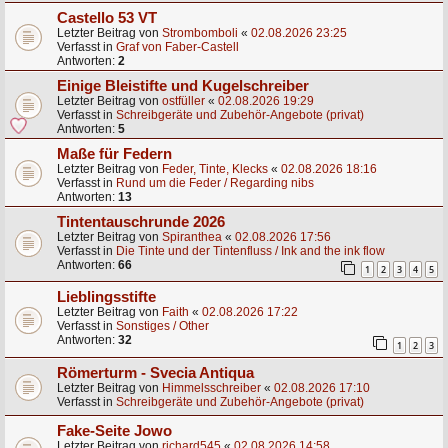
Castello 53 VT
Letzter Beitrag von
Strombomboli
«
02.08.2026 23:25
Verfasst in
Graf von Faber-Castell
Antworten:
2
Einige Bleistifte und Kugelschreiber
Letzter Beitrag von
ostfüller
«
02.08.2026 19:29
Verfasst in
Schreibgeräte und Zubehör-Angebote (privat)
Antworten:
5
Maße für Federn
Letzter Beitrag von
Feder, Tinte, Klecks
«
02.08.2026 18:16
Verfasst in
Rund um die Feder / Regarding nibs
Antworten:
13
Tintentauschrunde 2026
Letzter Beitrag von
Spiranthea
«
02.08.2026 17:56
Verfasst in
Die Tinte und der Tintenfluss / Ink and the ink flow
Antworten:
66
1
2
3
4
5
Lieblingsstifte
Letzter Beitrag von
Faith
«
02.08.2026 17:22
Verfasst in
Sonstiges / Other
Antworten:
32
1
2
3
Römerturm - Svecia Antiqua
Letzter Beitrag von
Himmelsschreiber
«
02.08.2026 17:10
Verfasst in
Schreibgeräte und Zubehör-Angebote (privat)
Fake-Seite Jowo
Letzter Beitrag von
richard545
«
02.08.2026 14:58