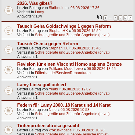
2026. Was gibts?
Letzter Beitrag von
Skribenion
«
06.08.2026 17:36
Verfasst in
Lamy
Antworten:
104
1
4
5
6
7
…
Tausch Geha Goldschwinge 1 gegen Reform
Letzter Beitrag von
StephanHX
«
06.08.2026 15:59
Verfasst in
Schreibgeräte und Zubehör-Angebote (privat)
Tausch Osmia gegen Reform
Letzter Beitrag von
StephanHX
«
06.08.2026 15:46
Verfasst in
Schreibgeräte und Zubehör-Angebote (privat)
Antworten:
1
Revision für einen Visconti Homo sapiens Bronze
Letzter Beitrag von
Pelikano Modell zwo
«
06.08.2026 13:25
Verfasst in
Füllerhandel/Service/Reparaturen
Antworten:
1
Lamy Linea guillochiert
Letzter Beitrag von
Yeats
«
06.08.2026 12:02
Verfasst in
Schreibgeräte und Zubehör-Angebote (privat)
Antworten:
1
Federn für Lamy 2000, 18 Karat und 14 Karat
Letzter Beitrag von
Nino
«
06.08.2026 10:53
Verfasst in
Schreibgeräte und Zubehör-Angebote (privat)
Antworten:
1
Tintenproben altrosa gesucht
Letzter Beitrag von
krokusknospe
«
06.08.2026 10:28
Verfasst in
Schreibgeräte und Zubehör-Gesuche (privat)