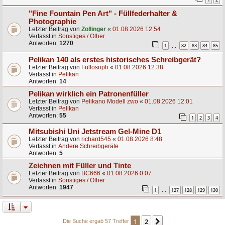
"Fine Fountain Pen Art" - Füllfederhalter &
Photographie
Letzter Beitrag von
Zollinger
«
01.08.2026 12:54
Verfasst in
Sonstiges / Other
Antworten:
1270
1
82
83
84
85
…
Pelikan 140 als erstes historisches Schreibgerät?
Letzter Beitrag von
Füllosoph
«
01.08.2026 12:38
Verfasst in
Pelikan
Antworten:
14
Pelikan wirklich ein Patronenfüller
Letzter Beitrag von
Pelikano Modell zwo
«
01.08.2026 12:01
Verfasst in
Pelikan
Antworten:
55
1
2
3
4
Mitsubishi Uni Jetstream Gel-Mine D1
Letzter Beitrag von
richard545
«
01.08.2026 8:48
Verfasst in
Andere Schreibgeräte
Antworten:
5
Zeichnen mit Füller und Tinte
Letzter Beitrag von
BC666
«
01.08.2026 0:07
Verfasst in
Sonstiges / Other
Antworten:
1947
1
127
128
129
130
…
1
2
Nächste
Die Suche ergab 57 Treffer