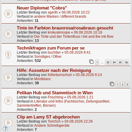
Neuer Diplomat "Cobra"
Letzter Beitrag von
sgerth
«
06.08.2026 10:22
Verfasst in
andere Marken / different brands
Antworten:
11
Tinte im Farbton braunrosa/rosabraun gesucht
Letzter Beitrag von
krokusknospe
«
06.08.2026 10:18
Verfasst in
Die Tinte und der Tintenfluss / Ink and the ink flow
Antworten:
13
Technikfragen zum Forum per se
Letzter Beitrag von
buchfan
«
05.08.2026 8:41
Verfasst in
Sonstiges / Other
Antworten:
532
1
33
34
35
36
…
Hilfe: Aussetzer nach der Reinigung
Letzter Beitrag von
Killerturnschuh
«
05.08.2026 8:14
Verfasst in
Montblanc
Antworten:
39
1
2
3
Pelikan Hub und Stammtisch in Wien
Letzter Beitrag von
Frischling
«
05.08.2026 1:21
Verfasst in
Literatur und Infos (Fachbücher, Zeitungsartikel,
Sammlertreffen, Börsen)
Antworten:
2
Clip am Lamy ST abgebrochen
Letzter Beitrag von
TomSch
«
04.08.2026 22:26
Verfasst in
Andere Schreibgeräte
Antworten:
7