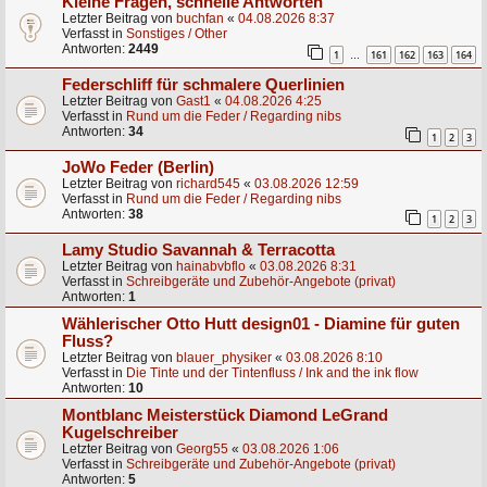
Kleine Fragen, schnelle Antworten
Letzter Beitrag von
buchfan
«
04.08.2026 8:37
Verfasst in
Sonstiges / Other
Antworten:
2449
1
161
162
163
164
…
Federschliff für schmalere Querlinien
Letzter Beitrag von
Gast1
«
04.08.2026 4:25
Verfasst in
Rund um die Feder / Regarding nibs
Antworten:
34
1
2
3
JoWo Feder (Berlin)
Letzter Beitrag von
richard545
«
03.08.2026 12:59
Verfasst in
Rund um die Feder / Regarding nibs
Antworten:
38
1
2
3
Lamy Studio Savannah & Terracotta
Letzter Beitrag von
hainabvbflo
«
03.08.2026 8:31
Verfasst in
Schreibgeräte und Zubehör-Angebote (privat)
Antworten:
1
Wählerischer Otto Hutt design01 - Diamine für guten
Fluss?
Letzter Beitrag von
blauer_physiker
«
03.08.2026 8:10
Verfasst in
Die Tinte und der Tintenfluss / Ink and the ink flow
Antworten:
10
Montblanc Meisterstück Diamond LeGrand
Kugelschreiber
Letzter Beitrag von
Georg55
«
03.08.2026 1:06
Verfasst in
Schreibgeräte und Zubehör-Angebote (privat)
Antworten:
5