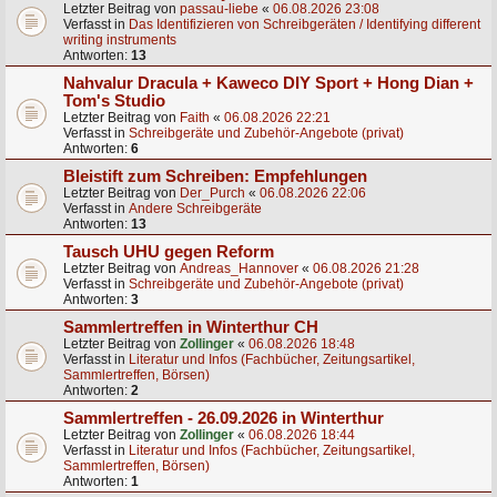
Letzter Beitrag von
passau-liebe
«
06.08.2026 23:08
Verfasst in
Das Identifizieren von Schreibgeräten / Identifying different
writing instruments
Antworten:
13
Nahvalur Dracula + Kaweco DIY Sport + Hong Dian +
Tom's Studio
Letzter Beitrag von
Faith
«
06.08.2026 22:21
Verfasst in
Schreibgeräte und Zubehör-Angebote (privat)
Antworten:
6
Bleistift zum Schreiben: Empfehlungen
Letzter Beitrag von
Der_Purch
«
06.08.2026 22:06
Verfasst in
Andere Schreibgeräte
Antworten:
13
Tausch UHU gegen Reform
Letzter Beitrag von
Andreas_Hannover
«
06.08.2026 21:28
Verfasst in
Schreibgeräte und Zubehör-Angebote (privat)
Antworten:
3
Sammlertreffen in Winterthur CH
Letzter Beitrag von
Zollinger
«
06.08.2026 18:48
Verfasst in
Literatur und Infos (Fachbücher, Zeitungsartikel,
Sammlertreffen, Börsen)
Antworten:
2
Sammlertreffen - 26.09.2026 in Winterthur
Letzter Beitrag von
Zollinger
«
06.08.2026 18:44
Verfasst in
Literatur und Infos (Fachbücher, Zeitungsartikel,
Sammlertreffen, Börsen)
Antworten:
1