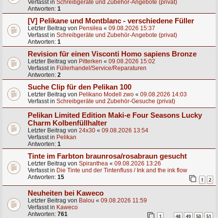
Verfasst in
Schreibgeräte und Zubehör-Angebote (privat)
Antworten:
1
[V] Pelikane und Montblanc - verschiedene Füller
Letzter Beitrag von
Pensilea
«
09.08.2026 15:37
Verfasst in
Schreibgeräte und Zubehör-Angebote (privat)
Antworten:
1
Revision für einen Visconti Homo sapiens Bronze
Letzter Beitrag von
Pitterken
«
09.08.2026 15:02
Verfasst in
Füllerhandel/Service/Reparaturen
Antworten:
2
Suche Clip für den Pelikan 100
Letzter Beitrag von
Pelikano Modell zwo
«
09.08.2026 14:03
Verfasst in
Schreibgeräte und Zubehör-Gesuche (privat)
Pelikan Limited Edition Maki-e Four Seasons Lucky
Charm Kolbenfüllhalter
Letzter Beitrag von
24x30
«
09.08.2026 13:54
Verfasst in
Pelikan
Antworten:
1
Tinte im Farbton braunrosa/rosabraun gesucht
Letzter Beitrag von
Spiranthea
«
09.08.2026 13:26
Verfasst in
Die Tinte und der Tintenfluss / Ink and the ink flow
Antworten:
15
1
2
Neuheiten bei Kaweco
Letzter Beitrag von
Balou
«
09.08.2026 11:59
Verfasst in
Kaweco
Antworten:
761
1
48
49
50
51
…