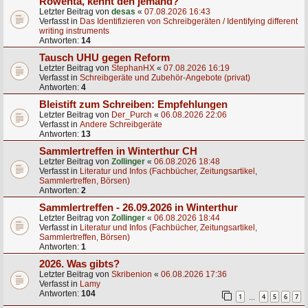
Rowenta, kennt den jemand?
Letzter Beitrag von
desas
«
07.08.2026 16:43
Verfasst in
Das Identifizieren von Schreibgeräten / Identifying different
writing instruments
Antworten:
14
Tausch UHU gegen Reform
Letzter Beitrag von
StephanHX
«
07.08.2026 16:19
Verfasst in
Schreibgeräte und Zubehör-Angebote (privat)
Antworten:
4
Bleistift zum Schreiben: Empfehlungen
Letzter Beitrag von
Der_Purch
«
06.08.2026 22:06
Verfasst in
Andere Schreibgeräte
Antworten:
13
Sammlertreffen in Winterthur CH
Letzter Beitrag von
Zollinger
«
06.08.2026 18:48
Verfasst in
Literatur und Infos (Fachbücher, Zeitungsartikel,
Sammlertreffen, Börsen)
Antworten:
2
Sammlertreffen - 26.09.2026 in Winterthur
Letzter Beitrag von
Zollinger
«
06.08.2026 18:44
Verfasst in
Literatur und Infos (Fachbücher, Zeitungsartikel,
Sammlertreffen, Börsen)
Antworten:
1
2026. Was gibts?
Letzter Beitrag von
Skribenion
«
06.08.2026 17:36
Verfasst in
Lamy
Antworten:
104
1
4
5
6
7
…