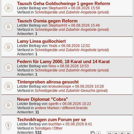
Tausch Geha Goldschwinge 1 gegen Reform
Letzter Beitrag von
StephanHX
«
06.08.2026 15:59
Verfasst in
Schreibgeräte und Zubehör-Angebote (privat)
Tausch Osmia gegen Reform
Letzter Beitrag von
StephanHX
«
06.08.2026 15:46
Verfasst in
Schreibgeräte und Zubehör-Angebote (privat)
Antworten:
1
Lamy Linea guillochiert
Letzter Beitrag von
Yeats
«
06.08.2026 12:02
Verfasst in
Schreibgeräte und Zubehör-Angebote (privat)
Antworten:
1
Federn für Lamy 2000, 18 Karat und 14 Karat
Letzter Beitrag von
Nino
«
06.08.2026 10:53
Verfasst in
Schreibgeräte und Zubehör-Angebote (privat)
Antworten:
1
Tintenproben altrosa gesucht
Letzter Beitrag von
krokusknospe
«
06.08.2026 10:28
Verfasst in
Schreibgeräte und Zubehör-Gesuche (privat)
Neuer Diplomat "Cobra"
Letzter Beitrag von
sgerth
«
06.08.2026 10:22
Verfasst in
andere Marken / different brands
Antworten:
11
Technikfragen zum Forum per se
Letzter Beitrag von
buchfan
«
05.08.2026 8:41
Verfasst in
Sonstiges / Other
Antworten:
532
1
33
34
35
36