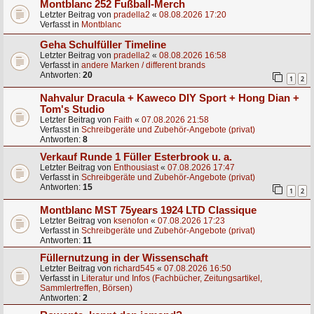
Montblanc 252 Fußball-Merch
Letzter Beitrag von
pradella2
«
08.08.2026 17:20
Verfasst in
Montblanc
Geha Schulfüller Timeline
Letzter Beitrag von
pradella2
«
08.08.2026 16:58
Verfasst in
andere Marken / different brands
Antworten:
20
1
2
Nahvalur Dracula + Kaweco DIY Sport + Hong Dian +
Tom's Studio
Letzter Beitrag von
Faith
«
07.08.2026 21:58
Verfasst in
Schreibgeräte und Zubehör-Angebote (privat)
Antworten:
8
Verkauf Runde 1 Füller Esterbrook u. a.
Letzter Beitrag von
Enthousiast
«
07.08.2026 17:47
Verfasst in
Schreibgeräte und Zubehör-Angebote (privat)
Antworten:
15
1
2
Montblanc MST 75years 1924 LTD Classique
Letzter Beitrag von
ksenofon
«
07.08.2026 17:23
Verfasst in
Schreibgeräte und Zubehör-Angebote (privat)
Antworten:
11
Füllernutzung in der Wissenschaft
Letzter Beitrag von
richard545
«
07.08.2026 16:50
Verfasst in
Literatur und Infos (Fachbücher, Zeitungsartikel,
Sammlertreffen, Börsen)
Antworten:
2