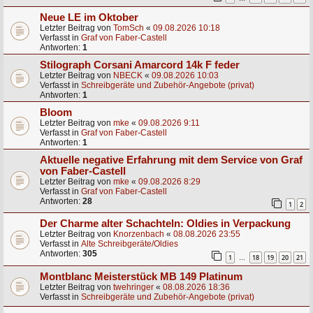
Neue LE im Oktober
Letzter Beitrag von
TomSch
«
09.08.2026 10:18
Verfasst in
Graf von Faber-Castell
Antworten:
1
Stilograph Corsani Amarcord 14k F feder
Letzter Beitrag von
NBECK
«
09.08.2026 10:03
Verfasst in
Schreibgeräte und Zubehör-Angebote (privat)
Antworten:
1
Bloom
Letzter Beitrag von
mke
«
09.08.2026 9:11
Verfasst in
Graf von Faber-Castell
Antworten:
1
Aktuelle negative Erfahrung mit dem Service von Graf
von Faber-Castell
Letzter Beitrag von
mke
«
09.08.2026 8:29
Verfasst in
Graf von Faber-Castell
Antworten:
28
1
2
Der Charme alter Schachteln: Oldies in Verpackung
Letzter Beitrag von
Knorzenbach
«
08.08.2026 23:55
Verfasst in
Alte Schreibgeräte/Oldies
Antworten:
305
1
18
19
20
21
…
Montblanc Meisterstück MB 149 Platinum
Letzter Beitrag von
twehringer
«
08.08.2026 18:36
Verfasst in
Schreibgeräte und Zubehör-Angebote (privat)