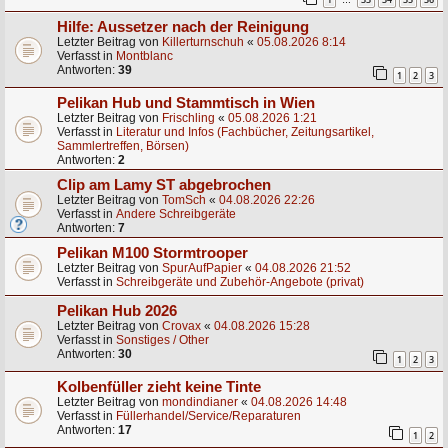
…
Hilfe: Aussetzer nach der Reinigung
Letzter Beitrag von
Killerturnschuh
«
05.08.2026 8:14
Verfasst in
Montblanc
Antworten:
39
1
2
3
Pelikan Hub und Stammtisch in Wien
Letzter Beitrag von
Frischling
«
05.08.2026 1:21
Verfasst in
Literatur und Infos (Fachbücher, Zeitungsartikel,
Sammlertreffen, Börsen)
Antworten:
2
Clip am Lamy ST abgebrochen
Letzter Beitrag von
TomSch
«
04.08.2026 22:26
Verfasst in
Andere Schreibgeräte
Antworten:
7
Pelikan M100 Stormtrooper
Letzter Beitrag von
SpurAufPapier
«
04.08.2026 21:52
Verfasst in
Schreibgeräte und Zubehör-Angebote (privat)
Pelikan Hub 2026
Letzter Beitrag von
Crovax
«
04.08.2026 15:28
Verfasst in
Sonstiges / Other
Antworten:
30
1
2
3
Kolbenfüller zieht keine Tinte
Letzter Beitrag von
mondindianer
«
04.08.2026 14:48
Verfasst in
Füllerhandel/Service/Reparaturen
Antworten:
17
1
2