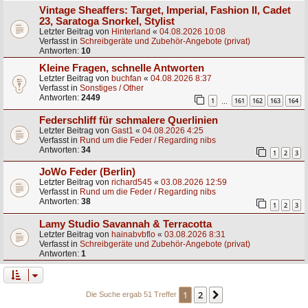
Vintage Sheaffers: Target, Imperial, Fashion II, Cadet
23, Saratoga Snorkel, Stylist
Letzter Beitrag von
Hinterland
«
04.08.2026 10:08
Verfasst in
Schreibgeräte und Zubehör-Angebote (privat)
Antworten:
10
Kleine Fragen, schnelle Antworten
Letzter Beitrag von
buchfan
«
04.08.2026 8:37
Verfasst in
Sonstiges / Other
Antworten:
2449
1
161
162
163
164
…
Federschliff für schmalere Querlinien
Letzter Beitrag von
Gast1
«
04.08.2026 4:25
Verfasst in
Rund um die Feder / Regarding nibs
Antworten:
34
1
2
3
JoWo Feder (Berlin)
Letzter Beitrag von
richard545
«
03.08.2026 12:59
Verfasst in
Rund um die Feder / Regarding nibs
Antworten:
38
1
2
3
Lamy Studio Savannah & Terracotta
Letzter Beitrag von
hainabvbflo
«
03.08.2026 8:31
Verfasst in
Schreibgeräte und Zubehör-Angebote (privat)
Antworten:
1
1
2
Nächste
Die Suche ergab 51 Treffer