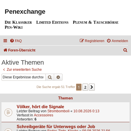
Penexchange
Die Klassiker
Limited Editions
Plenum & Tauschbörse
Pen-Wiki
FAQ
Registrieren
Anmelden
S
Foren-Übersicht
u
Aktive Themen
c
Zur erweiterten Suche
h
Suche
Erweiterte Suche
e
1
2
Nächste
Die Suche ergab 51 Treffer
Themen
Völker, hört die Signale
Letzter Beitrag von
Strombomboli
«
10.08.2026 0:13
Verfasst in
Accessoires
Antworten:
6
Schreibgeräte für Unterwegs oder Job