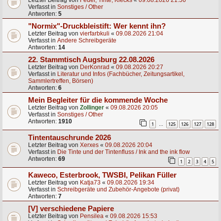
Letzter Beitrag von
Feder, Tinte, Klecks
«
09.08.2026 21:56
Verfasst in
Sonstiges / Other
Antworten:
5
"Normix"-Druckbleistift: Wer kennt ihn?
Letzter Beitrag von
vierfarbkuli
«
09.08.2026 21:04
Verfasst in
Andere Schreibgeräte
Antworten:
14
22. Stammtisch Augsburg 22.08.2026
Letzter Beitrag von
DerKonrad
«
09.08.2026 20:27
Verfasst in
Literatur und Infos (Fachbücher, Zeitungsartikel,
Sammlertreffen, Börsen)
Antworten:
6
Mein Begleiter für die kommende Woche
Letzter Beitrag von
Zollinger
«
09.08.2026 20:05
Verfasst in
Sonstiges / Other
Antworten:
1910
1
125
126
127
128
…
Tintentauschrunde 2026
Letzter Beitrag von
Xerxes
«
09.08.2026 20:04
Verfasst in
Die Tinte und der Tintenfluss / Ink and the ink flow
Antworten:
69
1
2
3
4
5
Kaweco, Esterbrook, TWSBI, Pelikan Füller
Letzter Beitrag von
Katja73
«
09.08.2026 19:34
Verfasst in
Schreibgeräte und Zubehör-Angebote (privat)
Antworten:
7
[V] verschiedene Papiere
Letzter Beitrag von
Pensilea
«
09.08.2026 15:53