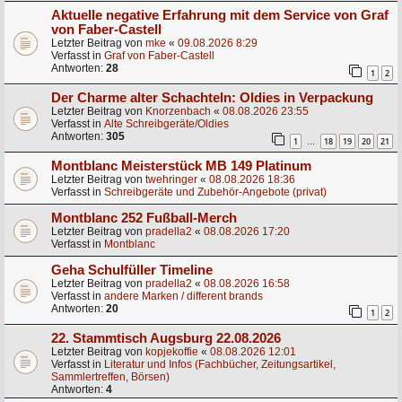
Aktuelle negative Erfahrung mit dem Service von Graf
von Faber-Castell
Letzter Beitrag von
mke
«
09.08.2026 8:29
Verfasst in
Graf von Faber-Castell
Antworten:
28
1
2
Der Charme alter Schachteln: Oldies in Verpackung
Letzter Beitrag von
Knorzenbach
«
08.08.2026 23:55
Verfasst in
Alte Schreibgeräte/Oldies
Antworten:
305
1
18
19
20
21
…
Montblanc Meisterstück MB 149 Platinum
Letzter Beitrag von
twehringer
«
08.08.2026 18:36
Verfasst in
Schreibgeräte und Zubehör-Angebote (privat)
Montblanc 252 Fußball-Merch
Letzter Beitrag von
pradella2
«
08.08.2026 17:20
Verfasst in
Montblanc
Geha Schulfüller Timeline
Letzter Beitrag von
pradella2
«
08.08.2026 16:58
Verfasst in
andere Marken / different brands
Antworten:
20
1
2
22. Stammtisch Augsburg 22.08.2026
Letzter Beitrag von
kopjekoffie
«
08.08.2026 12:01
Verfasst in
Literatur und Infos (Fachbücher, Zeitungsartikel,
Sammlertreffen, Börsen)
Antworten:
4