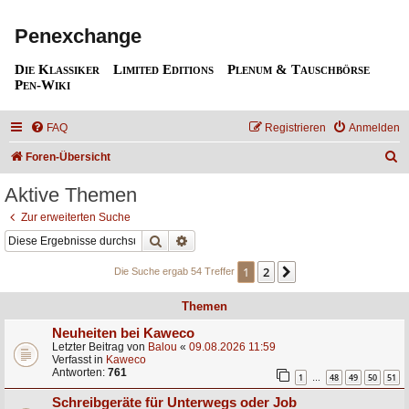
Penexchange
Die Klassiker
Limited Editions
Plenum & Tauschbörse
Pen-Wiki
FAQ
Registrieren
Anmelden
S
Foren-Übersicht
u
Aktive Themen
c
Zur erweiterten Suche
h
Suche
Erweiterte Suche
e
1
2
Nächste
Die Suche ergab 54 Treffer
Themen
Neuheiten bei Kaweco
Letzter Beitrag von
Balou
«
09.08.2026 11:59
Verfasst in
Kaweco
Antworten:
761
1
48
49
50
51
…
Schreibgeräte für Unterwegs oder Job