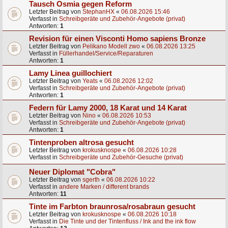
Tausch Osmia gegen Reform
Letzter Beitrag von
StephanHX
«
06.08.2026 15:46
Verfasst in
Schreibgeräte und Zubehör-Angebote (privat)
Antworten:
1
Revision für einen Visconti Homo sapiens Bronze
Letzter Beitrag von
Pelikano Modell zwo
«
06.08.2026 13:25
Verfasst in
Füllerhandel/Service/Reparaturen
Antworten:
1
Lamy Linea guillochiert
Letzter Beitrag von
Yeats
«
06.08.2026 12:02
Verfasst in
Schreibgeräte und Zubehör-Angebote (privat)
Antworten:
1
Federn für Lamy 2000, 18 Karat und 14 Karat
Letzter Beitrag von
Nino
«
06.08.2026 10:53
Verfasst in
Schreibgeräte und Zubehör-Angebote (privat)
Antworten:
1
Tintenproben altrosa gesucht
Letzter Beitrag von
krokusknospe
«
06.08.2026 10:28
Verfasst in
Schreibgeräte und Zubehör-Gesuche (privat)
Neuer Diplomat "Cobra"
Letzter Beitrag von
sgerth
«
06.08.2026 10:22
Verfasst in
andere Marken / different brands
Antworten:
11
Tinte im Farbton braunrosa/rosabraun gesucht
Letzter Beitrag von
krokusknospe
«
06.08.2026 10:18
Verfasst in
Die Tinte und der Tintenfluss / Ink and the ink flow