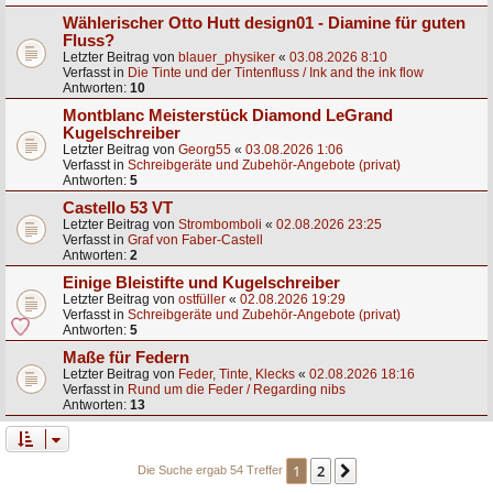
Wählerischer Otto Hutt design01 - Diamine für guten
Fluss?
Letzter Beitrag von
blauer_physiker
«
03.08.2026 8:10
Verfasst in
Die Tinte und der Tintenfluss / Ink and the ink flow
Antworten:
10
Montblanc Meisterstück Diamond LeGrand
Kugelschreiber
Letzter Beitrag von
Georg55
«
03.08.2026 1:06
Verfasst in
Schreibgeräte und Zubehör-Angebote (privat)
Antworten:
5
Castello 53 VT
Letzter Beitrag von
Strombomboli
«
02.08.2026 23:25
Verfasst in
Graf von Faber-Castell
Antworten:
2
Einige Bleistifte und Kugelschreiber
Letzter Beitrag von
ostfüller
«
02.08.2026 19:29
Verfasst in
Schreibgeräte und Zubehör-Angebote (privat)
Antworten:
5
Maße für Federn
Letzter Beitrag von
Feder, Tinte, Klecks
«
02.08.2026 18:16
Verfasst in
Rund um die Feder / Regarding nibs
Antworten:
13
1
2
Nächste
Die Suche ergab 54 Treffer