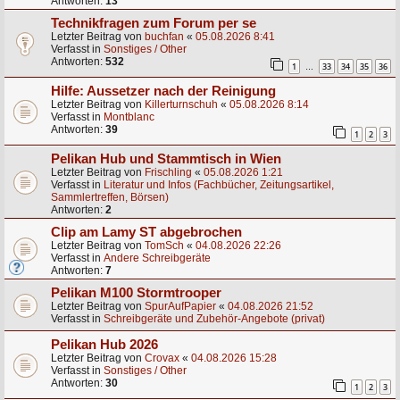
Antworten:
13
Technikfragen zum Forum per se
Letzter Beitrag von
buchfan
«
05.08.2026 8:41
Verfasst in
Sonstiges / Other
Antworten:
532
1
33
34
35
36
…
Hilfe: Aussetzer nach der Reinigung
Letzter Beitrag von
Killerturnschuh
«
05.08.2026 8:14
Verfasst in
Montblanc
Antworten:
39
1
2
3
Pelikan Hub und Stammtisch in Wien
Letzter Beitrag von
Frischling
«
05.08.2026 1:21
Verfasst in
Literatur und Infos (Fachbücher, Zeitungsartikel,
Sammlertreffen, Börsen)
Antworten:
2
Clip am Lamy ST abgebrochen
Letzter Beitrag von
TomSch
«
04.08.2026 22:26
Verfasst in
Andere Schreibgeräte
Antworten:
7
Pelikan M100 Stormtrooper
Letzter Beitrag von
SpurAufPapier
«
04.08.2026 21:52
Verfasst in
Schreibgeräte und Zubehör-Angebote (privat)
Pelikan Hub 2026
Letzter Beitrag von
Crovax
«
04.08.2026 15:28
Verfasst in
Sonstiges / Other
Antworten:
30
1
2
3