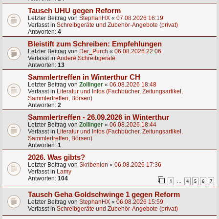
Tausch UHU gegen Reform
Letzter Beitrag von
StephanHX
«
07.08.2026 16:19
Verfasst in
Schreibgeräte und Zubehör-Angebote (privat)
Antworten:
4
Bleistift zum Schreiben: Empfehlungen
Letzter Beitrag von
Der_Purch
«
06.08.2026 22:06
Verfasst in
Andere Schreibgeräte
Antworten:
13
Sammlertreffen in Winterthur CH
Letzter Beitrag von
Zollinger
«
06.08.2026 18:48
Verfasst in
Literatur und Infos (Fachbücher, Zeitungsartikel,
Sammlertreffen, Börsen)
Antworten:
2
Sammlertreffen - 26.09.2026 in Winterthur
Letzter Beitrag von
Zollinger
«
06.08.2026 18:44
Verfasst in
Literatur und Infos (Fachbücher, Zeitungsartikel,
Sammlertreffen, Börsen)
Antworten:
1
2026. Was gibts?
Letzter Beitrag von
Skribenion
«
06.08.2026 17:36
Verfasst in
Lamy
Antworten:
104
1
4
5
6
7
…
Tausch Geha Goldschwinge 1 gegen Reform
Letzter Beitrag von
StephanHX
«
06.08.2026 15:59
Verfasst in
Schreibgeräte und Zubehör-Angebote (privat)