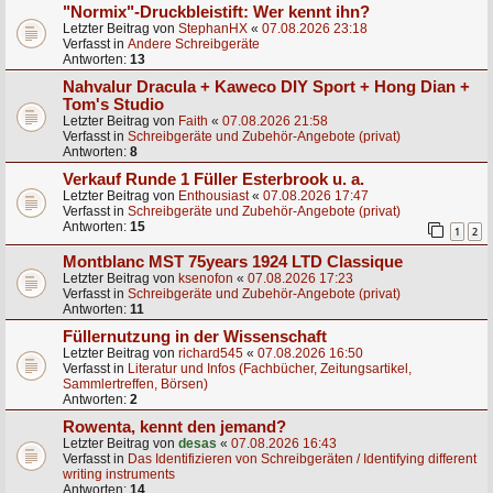
"Normix"-Druckbleistift: Wer kennt ihn?
Letzter Beitrag von
StephanHX
«
07.08.2026 23:18
Verfasst in
Andere Schreibgeräte
Antworten:
13
Nahvalur Dracula + Kaweco DIY Sport + Hong Dian +
Tom's Studio
Letzter Beitrag von
Faith
«
07.08.2026 21:58
Verfasst in
Schreibgeräte und Zubehör-Angebote (privat)
Antworten:
8
Verkauf Runde 1 Füller Esterbrook u. a.
Letzter Beitrag von
Enthousiast
«
07.08.2026 17:47
Verfasst in
Schreibgeräte und Zubehör-Angebote (privat)
Antworten:
15
1
2
Montblanc MST 75years 1924 LTD Classique
Letzter Beitrag von
ksenofon
«
07.08.2026 17:23
Verfasst in
Schreibgeräte und Zubehör-Angebote (privat)
Antworten:
11
Füllernutzung in der Wissenschaft
Letzter Beitrag von
richard545
«
07.08.2026 16:50
Verfasst in
Literatur und Infos (Fachbücher, Zeitungsartikel,
Sammlertreffen, Börsen)
Antworten:
2
Rowenta, kennt den jemand?
Letzter Beitrag von
desas
«
07.08.2026 16:43
Verfasst in
Das Identifizieren von Schreibgeräten / Identifying different
writing instruments
Antworten:
14