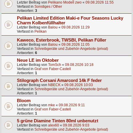
Letzter Beitrag von
Pelikano Modell zwo
«
09.08.2026 11:55
Verfasst in
Sonstiges / Other
Antworten:
3
Pelikan Limited Edition Maki-e Four Seasons Lucky
Charm Kolbenfüllhalter
Letzter Beitrag von
Balou
«
09.08.2026 11:29
Verfasst in
Pelikan
Kaweco, Esterbrook, TWSBI, Pelikan Füller
Letzter Beitrag von
Balou
«
09.08.2026 11:05
Verfasst in
Schreibgeräte und Zubehör-Angebote (privat)
Antworten:
6
Neue LE im Oktober
Letzter Beitrag von
TomSch
«
09.08.2026 10:18
Verfasst in
Graf von Faber-Castell
Antworten:
1
Stilograph Corsani Amarcord 14k F feder
Letzter Beitrag von
NBECK
«
09.08.2026 10:03
Verfasst in
Schreibgeräte und Zubehör-Angebote (privat)
Antworten:
1
Bloom
Letzter Beitrag von
mke
«
09.08.2026 9:11
Verfasst in
Graf von Faber-Castell
Antworten:
1
5 grüne Diamine Tinten 80ml unbenutzt
Letzter Beitrag von
alex60
«
09.08.2026 9:03
Verfasst in
Schreibgeräte und Zubehör-Angebote (privat)