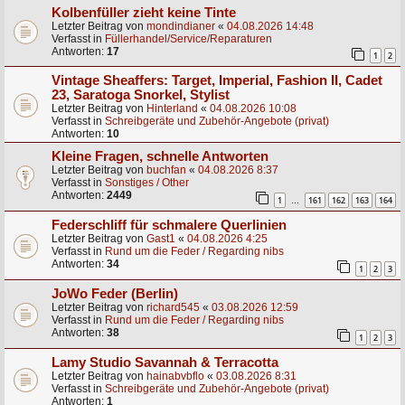
Kolbenfüller zieht keine Tinte
Letzter Beitrag von
mondindianer
«
04.08.2026 14:48
Verfasst in
Füllerhandel/Service/Reparaturen
Antworten:
17
1
2
Vintage Sheaffers: Target, Imperial, Fashion II, Cadet
23, Saratoga Snorkel, Stylist
Letzter Beitrag von
Hinterland
«
04.08.2026 10:08
Verfasst in
Schreibgeräte und Zubehör-Angebote (privat)
Antworten:
10
Kleine Fragen, schnelle Antworten
Letzter Beitrag von
buchfan
«
04.08.2026 8:37
Verfasst in
Sonstiges / Other
Antworten:
2449
1
161
162
163
164
…
Federschliff für schmalere Querlinien
Letzter Beitrag von
Gast1
«
04.08.2026 4:25
Verfasst in
Rund um die Feder / Regarding nibs
Antworten:
34
1
2
3
JoWo Feder (Berlin)
Letzter Beitrag von
richard545
«
03.08.2026 12:59
Verfasst in
Rund um die Feder / Regarding nibs
Antworten:
38
1
2
3
Lamy Studio Savannah & Terracotta
Letzter Beitrag von
hainabvbflo
«
03.08.2026 8:31
Verfasst in
Schreibgeräte und Zubehör-Angebote (privat)
Antworten:
1