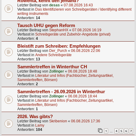
Rowenta, kennt den jemand?
Letzter Beitrag von
desas
«
07.08.2026 16:43
Verfasst in
Das Identifizieren von Schreibgeräten / Identifying different
writing instruments
Antworten:
14
Tausch UHU gegen Reform
Letzter Beitrag von
StephanHX
«
07.08.2026 16:19
Verfasst in
Schreibgeräte und Zubehör-Angebote (privat)
Antworten:
4
Bleistift zum Schreiben: Empfehlungen
Letzter Beitrag von
Der_Purch
«
06.08.2026 22:06
Verfasst in
Andere Schreibgeräte
Antworten:
13
Sammlertreffen in Winterthur CH
Letzter Beitrag von
Zollinger
«
06.08.2026 18:48
Verfasst in
Literatur und Infos (Fachbücher, Zeitungsartikel,
Sammlertreffen, Börsen)
Antworten:
2
Sammlertreffen - 26.09.2026 in Winterthur
Letzter Beitrag von
Zollinger
«
06.08.2026 18:44
Verfasst in
Literatur und Infos (Fachbücher, Zeitungsartikel,
Sammlertreffen, Börsen)
Antworten:
1
2026. Was gibts?
Letzter Beitrag von
Skribenion
«
06.08.2026 17:36
Verfasst in
Lamy
Antworten:
104
1
4
5
6
7
…