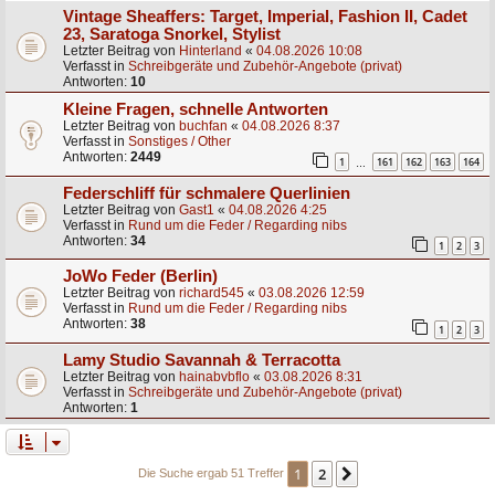
Vintage Sheaffers: Target, Imperial, Fashion II, Cadet
23, Saratoga Snorkel, Stylist
Letzter Beitrag von
Hinterland
«
04.08.2026 10:08
Verfasst in
Schreibgeräte und Zubehör-Angebote (privat)
Antworten:
10
Kleine Fragen, schnelle Antworten
Letzter Beitrag von
buchfan
«
04.08.2026 8:37
Verfasst in
Sonstiges / Other
Antworten:
2449
1
161
162
163
164
…
Federschliff für schmalere Querlinien
Letzter Beitrag von
Gast1
«
04.08.2026 4:25
Verfasst in
Rund um die Feder / Regarding nibs
Antworten:
34
1
2
3
JoWo Feder (Berlin)
Letzter Beitrag von
richard545
«
03.08.2026 12:59
Verfasst in
Rund um die Feder / Regarding nibs
Antworten:
38
1
2
3
Lamy Studio Savannah & Terracotta
Letzter Beitrag von
hainabvbflo
«
03.08.2026 8:31
Verfasst in
Schreibgeräte und Zubehör-Angebote (privat)
Antworten:
1
1
2
Nächste
Die Suche ergab 51 Treffer