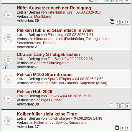
…
Hilfe: Aussetzer nach der Reinigung
Letzter Beitrag von
Killerturnschuh
«
05.08.2026 8:14
Verfasst in
Montblanc
Antworten:
39
1
2
3
Pelikan Hub und Stammtisch in Wien
Letzter Beitrag von
Frischling
«
05.08.2026 1:21
Verfasst in
Literatur und Infos (Fachbücher, Zeitungsartikel,
Sammlertreffen, Börsen)
Antworten:
2
Clip am Lamy ST abgebrochen
Letzter Beitrag von
TomSch
«
04.08.2026 22:26
Verfasst in
Andere Schreibgeräte
Antworten:
7
Pelikan M100 Stormtrooper
Letzter Beitrag von
SpurAufPapier
«
04.08.2026 21:52
Verfasst in
Schreibgeräte und Zubehör-Angebote (privat)
Pelikan Hub 2026
Letzter Beitrag von
Crovax
«
04.08.2026 15:28
Verfasst in
Sonstiges / Other
Antworten:
30
1
2
3
Kolbenfüller zieht keine Tinte
Letzter Beitrag von
mondindianer
«
04.08.2026 14:48
Verfasst in
Füllerhandel/Service/Reparaturen
Antworten:
17
1
2