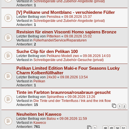
Verfasst in
Schreibgeräte und Zubehör-Angebote (privat)
Antworten:
1
[V] Pelikane und Montblanc - verschiedene Füller
Letzter Beitrag von
Pensilea
«
09.08.2026 15:37
Verfasst in
Schreibgeräte und Zubehör-Angebote (privat)
Antworten:
1
Revision für einen Visconti Homo sapiens Bronze
Letzter Beitrag von
Pitterken
«
09.08.2026 15:02
Verfasst in
Füllerhandel/Service/Reparaturen
Antworten:
2
Suche Clip für den Pelikan 100
Letzter Beitrag von
Pelikano Modell zwo
«
09.08.2026 14:03
Verfasst in
Schreibgeräte und Zubehör-Gesuche (privat)
Pelikan Limited Edition Maki-e Four Seasons Lucky
Charm Kolbenfüllhalter
Letzter Beitrag von
24x30
«
09.08.2026 13:54
Verfasst in
Pelikan
Antworten:
1
Tinte im Farbton braunrosa/rosabraun gesucht
Letzter Beitrag von
Spiranthea
«
09.08.2026 13:26
Verfasst in
Die Tinte und der Tintenfluss / Ink and the ink flow
Antworten:
15
1
2
Neuheiten bei Kaweco
Letzter Beitrag von
Balou
«
09.08.2026 11:59
Verfasst in
Kaweco
Antworten:
761
1
48
49
50
51
…