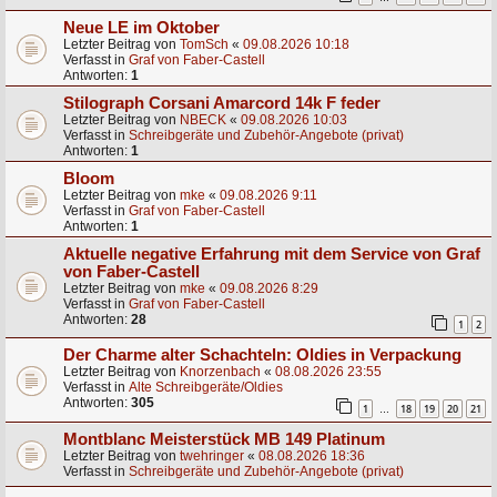
Neue LE im Oktober
Letzter Beitrag von
TomSch
«
09.08.2026 10:18
Verfasst in
Graf von Faber-Castell
Antworten:
1
Stilograph Corsani Amarcord 14k F feder
Letzter Beitrag von
NBECK
«
09.08.2026 10:03
Verfasst in
Schreibgeräte und Zubehör-Angebote (privat)
Antworten:
1
Bloom
Letzter Beitrag von
mke
«
09.08.2026 9:11
Verfasst in
Graf von Faber-Castell
Antworten:
1
Aktuelle negative Erfahrung mit dem Service von Graf
von Faber-Castell
Letzter Beitrag von
mke
«
09.08.2026 8:29
Verfasst in
Graf von Faber-Castell
Antworten:
28
1
2
Der Charme alter Schachteln: Oldies in Verpackung
Letzter Beitrag von
Knorzenbach
«
08.08.2026 23:55
Verfasst in
Alte Schreibgeräte/Oldies
Antworten:
305
1
18
19
20
21
…
Montblanc Meisterstück MB 149 Platinum
Letzter Beitrag von
twehringer
«
08.08.2026 18:36
Verfasst in
Schreibgeräte und Zubehör-Angebote (privat)