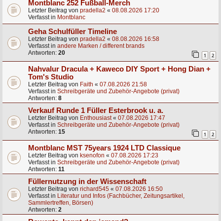
Montblanc 252 Fußball-Merch
Letzter Beitrag von
pradella2
«
08.08.2026 17:20
Verfasst in
Montblanc
Geha Schulfüller Timeline
Letzter Beitrag von
pradella2
«
08.08.2026 16:58
Verfasst in
andere Marken / different brands
Antworten:
20
1
2
Nahvalur Dracula + Kaweco DIY Sport + Hong Dian +
Tom's Studio
Letzter Beitrag von
Faith
«
07.08.2026 21:58
Verfasst in
Schreibgeräte und Zubehör-Angebote (privat)
Antworten:
8
Verkauf Runde 1 Füller Esterbrook u. a.
Letzter Beitrag von
Enthousiast
«
07.08.2026 17:47
Verfasst in
Schreibgeräte und Zubehör-Angebote (privat)
Antworten:
15
1
2
Montblanc MST 75years 1924 LTD Classique
Letzter Beitrag von
ksenofon
«
07.08.2026 17:23
Verfasst in
Schreibgeräte und Zubehör-Angebote (privat)
Antworten:
11
Füllernutzung in der Wissenschaft
Letzter Beitrag von
richard545
«
07.08.2026 16:50
Verfasst in
Literatur und Infos (Fachbücher, Zeitungsartikel,
Sammlertreffen, Börsen)
Antworten:
2