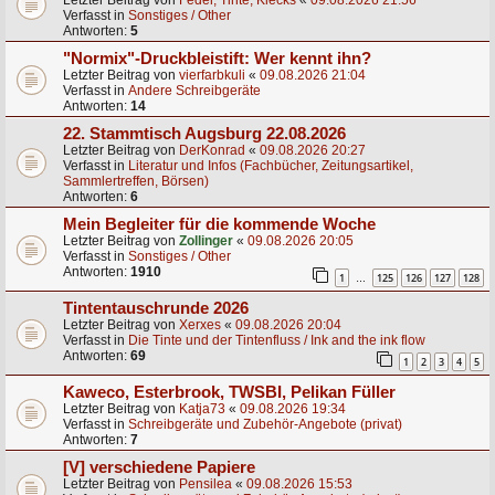
Letzter Beitrag von
Feder, Tinte, Klecks
«
09.08.2026 21:56
Verfasst in
Sonstiges / Other
Antworten:
5
"Normix"-Druckbleistift: Wer kennt ihn?
Letzter Beitrag von
vierfarbkuli
«
09.08.2026 21:04
Verfasst in
Andere Schreibgeräte
Antworten:
14
22. Stammtisch Augsburg 22.08.2026
Letzter Beitrag von
DerKonrad
«
09.08.2026 20:27
Verfasst in
Literatur und Infos (Fachbücher, Zeitungsartikel,
Sammlertreffen, Börsen)
Antworten:
6
Mein Begleiter für die kommende Woche
Letzter Beitrag von
Zollinger
«
09.08.2026 20:05
Verfasst in
Sonstiges / Other
Antworten:
1910
1
125
126
127
128
…
Tintentauschrunde 2026
Letzter Beitrag von
Xerxes
«
09.08.2026 20:04
Verfasst in
Die Tinte und der Tintenfluss / Ink and the ink flow
Antworten:
69
1
2
3
4
5
Kaweco, Esterbrook, TWSBI, Pelikan Füller
Letzter Beitrag von
Katja73
«
09.08.2026 19:34
Verfasst in
Schreibgeräte und Zubehör-Angebote (privat)
Antworten:
7
[V] verschiedene Papiere
Letzter Beitrag von
Pensilea
«
09.08.2026 15:53