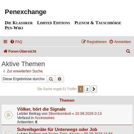
Penexchange
Die Klassiker
Limited Editions
Plenum & Tauschbörse
Pen-Wiki
FAQ
Registrieren
Anmelden
S
Foren-Übersicht
u
Aktive Themen
c
Zur erweiterten Suche
h
Suche
Erweiterte Suche
e
1
2
Nächste
Die Suche ergab 51 Treffer
Themen
Völker, hört die Signale
Letzter Beitrag von
Strombomboli
«
10.08.2026 0:13
Verfasst in
Accessoires
Antworten:
6
Schreibgeräte für Unterwegs oder Job