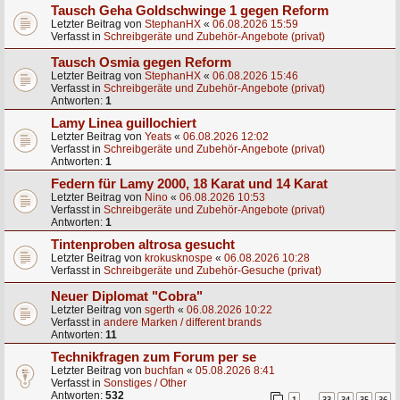
Tausch Geha Goldschwinge 1 gegen Reform
Letzter Beitrag von
StephanHX
«
06.08.2026 15:59
Verfasst in
Schreibgeräte und Zubehör-Angebote (privat)
Tausch Osmia gegen Reform
Letzter Beitrag von
StephanHX
«
06.08.2026 15:46
Verfasst in
Schreibgeräte und Zubehör-Angebote (privat)
Antworten:
1
Lamy Linea guillochiert
Letzter Beitrag von
Yeats
«
06.08.2026 12:02
Verfasst in
Schreibgeräte und Zubehör-Angebote (privat)
Antworten:
1
Federn für Lamy 2000, 18 Karat und 14 Karat
Letzter Beitrag von
Nino
«
06.08.2026 10:53
Verfasst in
Schreibgeräte und Zubehör-Angebote (privat)
Antworten:
1
Tintenproben altrosa gesucht
Letzter Beitrag von
krokusknospe
«
06.08.2026 10:28
Verfasst in
Schreibgeräte und Zubehör-Gesuche (privat)
Neuer Diplomat "Cobra"
Letzter Beitrag von
sgerth
«
06.08.2026 10:22
Verfasst in
andere Marken / different brands
Antworten:
11
Technikfragen zum Forum per se
Letzter Beitrag von
buchfan
«
05.08.2026 8:41
Verfasst in
Sonstiges / Other
Antworten:
532
1
33
34
35
36