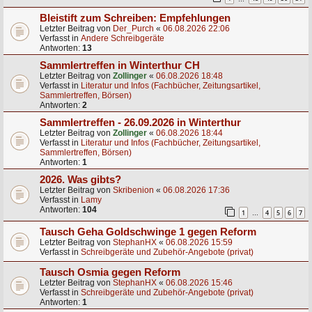
Bleistift zum Schreiben: Empfehlungen
Letzter Beitrag von
Der_Purch
«
06.08.2026 22:06
Verfasst in
Andere Schreibgeräte
Antworten:
13
Sammlertreffen in Winterthur CH
Letzter Beitrag von
Zollinger
«
06.08.2026 18:48
Verfasst in
Literatur und Infos (Fachbücher, Zeitungsartikel,
Sammlertreffen, Börsen)
Antworten:
2
Sammlertreffen - 26.09.2026 in Winterthur
Letzter Beitrag von
Zollinger
«
06.08.2026 18:44
Verfasst in
Literatur und Infos (Fachbücher, Zeitungsartikel,
Sammlertreffen, Börsen)
Antworten:
1
2026. Was gibts?
Letzter Beitrag von
Skribenion
«
06.08.2026 17:36
Verfasst in
Lamy
Antworten:
104
1
4
5
6
7
…
Tausch Geha Goldschwinge 1 gegen Reform
Letzter Beitrag von
StephanHX
«
06.08.2026 15:59
Verfasst in
Schreibgeräte und Zubehör-Angebote (privat)
Tausch Osmia gegen Reform
Letzter Beitrag von
StephanHX
«
06.08.2026 15:46
Verfasst in
Schreibgeräte und Zubehör-Angebote (privat)
Antworten:
1