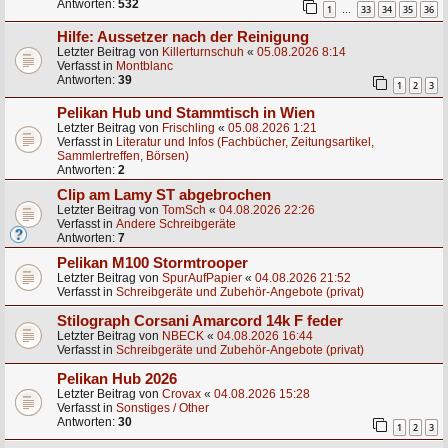
Antworten:
532
1
33
34
35
36
…
Hilfe: Aussetzer nach der Reinigung
Letzter Beitrag von
Killerturnschuh
«
05.08.2026 8:14
Verfasst in
Montblanc
Antworten:
39
1
2
3
Pelikan Hub und Stammtisch in Wien
Letzter Beitrag von
Frischling
«
05.08.2026 1:21
Verfasst in
Literatur und Infos (Fachbücher, Zeitungsartikel,
Sammlertreffen, Börsen)
Antworten:
2
Clip am Lamy ST abgebrochen
Letzter Beitrag von
TomSch
«
04.08.2026 22:26
Verfasst in
Andere Schreibgeräte
Antworten:
7
Pelikan M100 Stormtrooper
Letzter Beitrag von
SpurAufPapier
«
04.08.2026 21:52
Verfasst in
Schreibgeräte und Zubehör-Angebote (privat)
Stilograph Corsani Amarcord 14k F feder
Letzter Beitrag von
NBECK
«
04.08.2026 16:44
Verfasst in
Schreibgeräte und Zubehör-Angebote (privat)
Pelikan Hub 2026
Letzter Beitrag von
Crovax
«
04.08.2026 15:28
Verfasst in
Sonstiges / Other
Antworten:
30
1
2
3