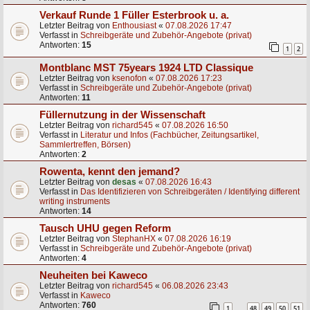
Verkauf Runde 1 Füller Esterbrook u. a.
Letzter Beitrag von
Enthousiast
«
07.08.2026 17:47
Verfasst in
Schreibgeräte und Zubehör-Angebote (privat)
Antworten:
15
1
2
Montblanc MST 75years 1924 LTD Classique
Letzter Beitrag von
ksenofon
«
07.08.2026 17:23
Verfasst in
Schreibgeräte und Zubehör-Angebote (privat)
Antworten:
11
Füllernutzung in der Wissenschaft
Letzter Beitrag von
richard545
«
07.08.2026 16:50
Verfasst in
Literatur und Infos (Fachbücher, Zeitungsartikel,
Sammlertreffen, Börsen)
Antworten:
2
Rowenta, kennt den jemand?
Letzter Beitrag von
desas
«
07.08.2026 16:43
Verfasst in
Das Identifizieren von Schreibgeräten / Identifying different
writing instruments
Antworten:
14
Tausch UHU gegen Reform
Letzter Beitrag von
StephanHX
«
07.08.2026 16:19
Verfasst in
Schreibgeräte und Zubehör-Angebote (privat)
Antworten:
4
Neuheiten bei Kaweco
Letzter Beitrag von
richard545
«
06.08.2026 23:43
Verfasst in
Kaweco
Antworten:
760
1
48
49
50
51
…