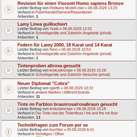
Revision für einen Visconti Homo sapiens Bronze
Letzter Beitrag von
Pelikano Modell zwo
«
06.08.2026 13:25
Verfasst in
Füllerhandel/Service/Reparaturen
Antworten:
1
Lamy Linea guillochiert
Letzter Beitrag von
Yeats
«
06.08.2026 12:02
Verfasst in
Schreibgeräte und Zubehör-Angebote (privat)
Antworten:
1
Federn für Lamy 2000, 18 Karat und 14 Karat
Letzter Beitrag von
Nino
«
06.08.2026 10:53
Verfasst in
Schreibgeräte und Zubehör-Angebote (privat)
Antworten:
1
Tintenproben altrosa gesucht
Letzter Beitrag von
krokusknospe
«
06.08.2026 10:28
Verfasst in
Schreibgeräte und Zubehör-Gesuche (privat)
Neuer Diplomat "Cobra"
Letzter Beitrag von
sgerth
«
06.08.2026 10:22
Verfasst in
andere Marken / different brands
Antworten:
11
Tinte im Farbton braunrosa/rosabraun gesucht
Letzter Beitrag von
krokusknospe
«
06.08.2026 10:18
Verfasst in
Die Tinte und der Tintenfluss / Ink and the ink flow
Antworten:
13
Technikfragen zum Forum per se
Letzter Beitrag von
buchfan
«
05.08.2026 8:41
Verfasst in
Sonstiges / Other