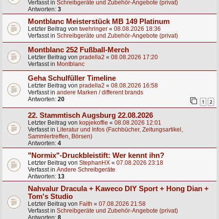
Verfasst in
Schreibgeräte und Zubehör-Angebote (privat)
Antworten:
3
Montblanc Meisterstück MB 149 Platinum
Letzter Beitrag von
twehringer
«
08.08.2026 18:36
Verfasst in
Schreibgeräte und Zubehör-Angebote (privat)
Montblanc 252 Fußball-Merch
Letzter Beitrag von
pradella2
«
08.08.2026 17:20
Verfasst in
Montblanc
Geha Schulfüller Timeline
Letzter Beitrag von
pradella2
«
08.08.2026 16:58
Verfasst in
andere Marken / different brands
Antworten:
20
1
2
22. Stammtisch Augsburg 22.08.2026
Letzter Beitrag von
kopjekoffie
«
08.08.2026 12:01
Verfasst in
Literatur und Infos (Fachbücher, Zeitungsartikel,
Sammlertreffen, Börsen)
Antworten:
4
"Normix"-Druckbleistift: Wer kennt ihn?
Letzter Beitrag von
StephanHX
«
07.08.2026 23:18
Verfasst in
Andere Schreibgeräte
Antworten:
13
Nahvalur Dracula + Kaweco DIY Sport + Hong Dian +
Tom's Studio
Letzter Beitrag von
Faith
«
07.08.2026 21:58
Verfasst in
Schreibgeräte und Zubehör-Angebote (privat)
Antworten:
8