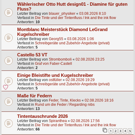
Wählerischer Otto Hutt design01 - Diamine für guten
Fluss?
Letzter Beitrag von
blauer_physiker
«
03.08.2026 8:10
Verfasst in
Die Tinte und der Tintenfluss / Ink and the ink flow
Antworten:
10
Montblanc Meisterstück Diamond LeGrand
Kugelschreiber
Letzter Beitrag von
Georg55
«
03.08.2026 1:06
Verfasst in
Schreibgeräte und Zubehör-Angebote (privat)
Antworten:
5
Castello 53 VT
Letzter Beitrag von
Strombomboli
«
02.08.2026 23:25
Verfasst in
Graf von Faber-Castell
Antworten:
2
Einige Bleistifte und Kugelschreiber
Letzter Beitrag von
ostfüller
«
02.08.2026 19:29
Verfasst in
Schreibgeräte und Zubehör-Angebote (privat)
Antworten:
5
Maße für Federn
Letzter Beitrag von
Feder, Tinte, Klecks
«
02.08.2026 18:16
Verfasst in
Rund um die Feder / Regarding nibs
Antworten:
13
Tintentauschrunde 2026
Letzter Beitrag von
Spiranthea
«
02.08.2026 17:56
Verfasst in
Die Tinte und der Tintenfluss / Ink and the ink flow
Antworten:
66
1
2
3
4
5