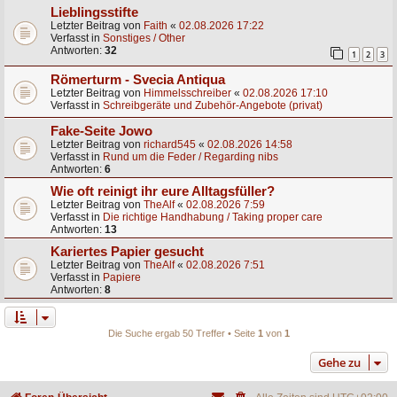
Lieblingsstifte
Letzter Beitrag von
Faith
«
02.08.2026 17:22
Verfasst in
Sonstiges / Other
Antworten:
32
1
2
3
Römerturm - Svecia Antiqua
Letzter Beitrag von
Himmelsschreiber
«
02.08.2026 17:10
Verfasst in
Schreibgeräte und Zubehör-Angebote (privat)
Fake-Seite Jowo
Letzter Beitrag von
richard545
«
02.08.2026 14:58
Verfasst in
Rund um die Feder / Regarding nibs
Antworten:
6
Wie oft reinigt ihr eure Alltagsfüller?
Letzter Beitrag von
TheAlf
«
02.08.2026 7:59
Verfasst in
Die richtige Handhabung / Taking proper care
Antworten:
13
Kariertes Papier gesucht
Letzter Beitrag von
TheAlf
«
02.08.2026 7:51
Verfasst in
Papiere
Antworten:
8
Die Suche ergab 50 Treffer • Seite
1
von
1
Gehe zu