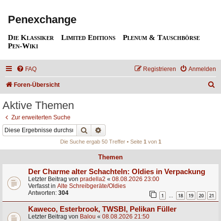
Penexchange
Die Klassiker
Limited Editions
Plenum & Tauschbörse
Pen-Wiki
FAQ
Registrieren
Anmelden
S
Foren-Übersicht
u
Aktive Themen
c
Zur erweiterten Suche
h
Suche
Erweiterte Suche
e
Die Suche ergab 50 Treffer • Seite
1
von
1
Themen
Der Charme alter Schachteln: Oldies in Verpackung
Letzter Beitrag von
pradella2
«
08.08.2026 23:00
Verfasst in
Alte Schreibgeräte/Oldies
Antworten:
304
1
18
19
20
21
…
Kaweco, Esterbrook, TWSBI, Pelikan Füller
Letzter Beitrag von
Balou
«
08.08.2026 21:50