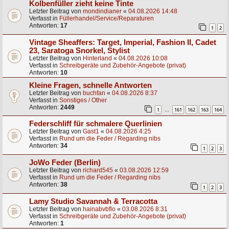
Kolbenfüller zieht keine Tinte
Letzter Beitrag von
mondindianer
«
04.08.2026 14:48
Verfasst in
Füllerhandel/Service/Reparaturen
Antworten:
17
1
2
Vintage Sheaffers: Target, Imperial, Fashion II, Cadet
23, Saratoga Snorkel, Stylist
Letzter Beitrag von
Hinterland
«
04.08.2026 10:08
Verfasst in
Schreibgeräte und Zubehör-Angebote (privat)
Antworten:
10
Kleine Fragen, schnelle Antworten
Letzter Beitrag von
buchfan
«
04.08.2026 8:37
Verfasst in
Sonstiges / Other
Antworten:
2449
1
161
162
163
164
…
Federschliff für schmalere Querlinien
Letzter Beitrag von
Gast1
«
04.08.2026 4:25
Verfasst in
Rund um die Feder / Regarding nibs
Antworten:
34
1
2
3
JoWo Feder (Berlin)
Letzter Beitrag von
richard545
«
03.08.2026 12:59
Verfasst in
Rund um die Feder / Regarding nibs
Antworten:
38
1
2
3
Lamy Studio Savannah & Terracotta
Letzter Beitrag von
hainabvbflo
«
03.08.2026 8:31
Verfasst in
Schreibgeräte und Zubehör-Angebote (privat)
Antworten:
1