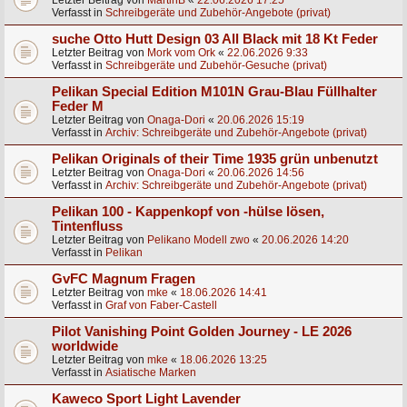
Letzter Beitrag von
MartinB
«
22.06.2026 17:25
Verfasst in
Schreibgeräte und Zubehör-Angebote (privat)
suche Otto Hutt Design 03 All Black mit 18 Kt Feder
Letzter Beitrag von
Mork vom Ork
«
22.06.2026 9:33
Verfasst in
Schreibgeräte und Zubehör-Gesuche (privat)
Pelikan Special Edition M101N Grau-Blau Füllhalter
Feder M
Letzter Beitrag von
Onaga-Dori
«
20.06.2026 15:19
Verfasst in
Archiv: Schreibgeräte und Zubehör-Angebote (privat)
Pelikan Originals of their Time 1935 grün unbenutzt
Letzter Beitrag von
Onaga-Dori
«
20.06.2026 14:56
Verfasst in
Archiv: Schreibgeräte und Zubehör-Angebote (privat)
Pelikan 100 - Kappenkopf von -hülse lösen,
Tintenfluss
Letzter Beitrag von
Pelikano Modell zwo
«
20.06.2026 14:20
Verfasst in
Pelikan
GvFC Magnum Fragen
Letzter Beitrag von
mke
«
18.06.2026 14:41
Verfasst in
Graf von Faber-Castell
Pilot Vanishing Point Golden Journey - LE 2026
worldwide
Letzter Beitrag von
mke
«
18.06.2026 13:25
Verfasst in
Asiatische Marken
Kaweco Sport Light Lavender