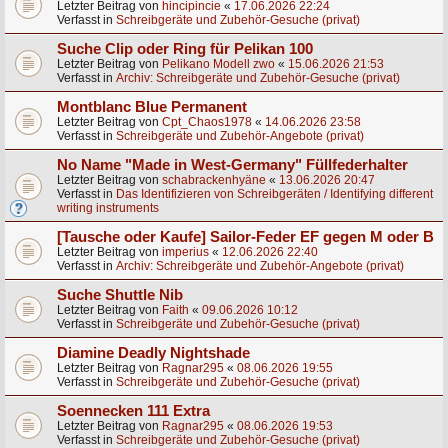
Letzter Beitrag von
hincipincie
«
17.06.2026 22:24
Verfasst in
Schreibgeräte und Zubehör-Gesuche (privat)
Suche Clip oder Ring für Pelikan 100
Letzter Beitrag von
Pelikano Modell zwo
«
15.06.2026 21:53
Verfasst in
Archiv: Schreibgeräte und Zubehör-Gesuche (privat)
Montblanc Blue Permanent
Letzter Beitrag von
Cpt_Chaos1978
«
14.06.2026 23:58
Verfasst in
Schreibgeräte und Zubehör-Angebote (privat)
No Name "Made in West-Germany" Füllfederhalter
Letzter Beitrag von
schabrackenhyäne
«
13.06.2026 20:47
Verfasst in
Das Identifizieren von Schreibgeräten / Identifying different
writing instruments
[Tausche oder Kaufe] Sailor-Feder EF gegen M oder B
Letzter Beitrag von
imperius
«
12.06.2026 22:40
Verfasst in
Archiv: Schreibgeräte und Zubehör-Angebote (privat)
Suche Shuttle Nib
Letzter Beitrag von
Faith
«
09.06.2026 10:12
Verfasst in
Schreibgeräte und Zubehör-Gesuche (privat)
Diamine Deadly Nightshade
Letzter Beitrag von
Ragnar295
«
08.06.2026 19:55
Verfasst in
Schreibgeräte und Zubehör-Gesuche (privat)
Soennecken 111 Extra
Letzter Beitrag von
Ragnar295
«
08.06.2026 19:53
Verfasst in
Schreibgeräte und Zubehör-Gesuche (privat)