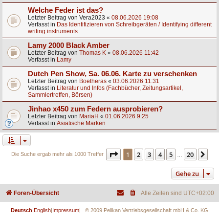
Welche Feder ist das?
Letzter Beitrag von
Vera2023
«
08.06.2026 19:08
Verfasst in
Das Identifizieren von Schreibgeräten / Identifying different
writing instruments
Lamy 2000 Black Amber
Letzter Beitrag von
Thomas K
«
08.06.2026 11:42
Verfasst in
Lamy
Dutch Pen Show, Sa. 06.06. Karte zu verschenken
Letzter Beitrag von
Boetheras
«
03.06.2026 11:31
Verfasst in
Literatur und Infos (Fachbücher, Zeitungsartikel,
Sammlertreffen, Börsen)
Jinhao x450 zum Federn ausprobieren?
Letzter Beitrag von
MariaH
«
01.06.2026 9:25
Verfasst in
Asiatische Marken
Seite
1
von
20
1
2
3
4
5
20
Nä
Die Suche ergab mehr als 1000 Treffer
…
Gehe zu
Foren-Übersicht
Alle Zeiten sind
UTC+02:00
Deutsch
|
English
|
Impressum
| © 2009 Pelikan Vertriebsgesellschaft mbH & Co. KG