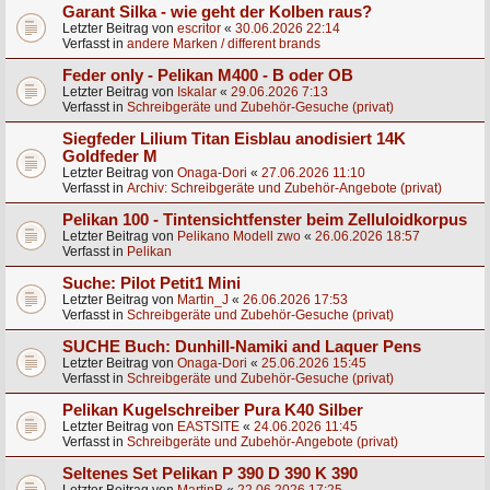
Garant Silka - wie geht der Kolben raus?
Letzter Beitrag von
escritor
«
30.06.2026 22:14
Verfasst in
andere Marken / different brands
Feder only - Pelikan M400 - B oder OB
Letzter Beitrag von
Iskalar
«
29.06.2026 7:13
Verfasst in
Schreibgeräte und Zubehör-Gesuche (privat)
Siegfeder Lilium Titan Eisblau anodisiert 14K
Goldfeder M
Letzter Beitrag von
Onaga-Dori
«
27.06.2026 11:10
Verfasst in
Archiv: Schreibgeräte und Zubehör-Angebote (privat)
Pelikan 100 - Tintensichtfenster beim Zelluloidkorpus
Letzter Beitrag von
Pelikano Modell zwo
«
26.06.2026 18:57
Verfasst in
Pelikan
Suche: Pilot Petit1 Mini
Letzter Beitrag von
Martin_J
«
26.06.2026 17:53
Verfasst in
Schreibgeräte und Zubehör-Gesuche (privat)
SUCHE Buch: Dunhill-Namiki and Laquer Pens
Letzter Beitrag von
Onaga-Dori
«
25.06.2026 15:45
Verfasst in
Schreibgeräte und Zubehör-Gesuche (privat)
Pelikan Kugelschreiber Pura K40 Silber
Letzter Beitrag von
EASTSITE
«
24.06.2026 11:45
Verfasst in
Schreibgeräte und Zubehör-Angebote (privat)
Seltenes Set Pelikan P 390 D 390 K 390