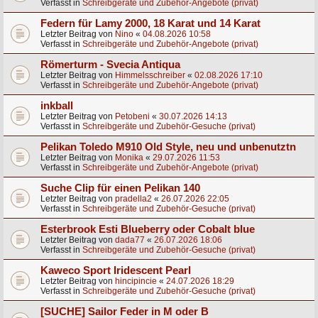
Verfasst in
Schreibgeräte und Zubehör-Angebote (privat)
Federn für Lamy 2000, 18 Karat und 14 Karat
Letzter Beitrag von
Nino
«
04.08.2026 10:58
Verfasst in
Schreibgeräte und Zubehör-Angebote (privat)
Römerturm - Svecia Antiqua
Letzter Beitrag von
Himmelsschreiber
«
02.08.2026 17:10
Verfasst in
Schreibgeräte und Zubehör-Angebote (privat)
inkball
Letzter Beitrag von
Petobeni
«
30.07.2026 14:13
Verfasst in
Schreibgeräte und Zubehör-Gesuche (privat)
Pelikan Toledo M910 Old Style, neu und unbenutztn
Letzter Beitrag von
Monika
«
29.07.2026 11:53
Verfasst in
Schreibgeräte und Zubehör-Angebote (privat)
Suche Clip für einen Pelikan 140
Letzter Beitrag von
pradella2
«
26.07.2026 22:05
Verfasst in
Schreibgeräte und Zubehör-Gesuche (privat)
Esterbrook Esti Blueberry oder Cobalt blue
Letzter Beitrag von
dada77
«
26.07.2026 18:06
Verfasst in
Schreibgeräte und Zubehör-Gesuche (privat)
Kaweco Sport Iridescent Pearl
Letzter Beitrag von
hincipincie
«
24.07.2026 18:29
Verfasst in
Schreibgeräte und Zubehör-Gesuche (privat)
[SUCHE] Sailor Feder in M oder B