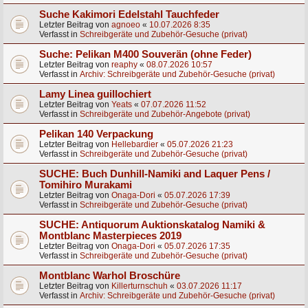
Suche Kakimori Edelstahl Tauchfeder
Letzter Beitrag von
agnoeo
«
10.07.2026 8:35
Verfasst in
Schreibgeräte und Zubehör-Gesuche (privat)
Suche: Pelikan M400 Souverän (ohne Feder)
Letzter Beitrag von
reaphy
«
08.07.2026 10:57
Verfasst in
Archiv: Schreibgeräte und Zubehör-Gesuche (privat)
Lamy Linea guillochiert
Letzter Beitrag von
Yeats
«
07.07.2026 11:52
Verfasst in
Schreibgeräte und Zubehör-Angebote (privat)
Pelikan 140 Verpackung
Letzter Beitrag von
Hellebardier
«
05.07.2026 21:23
Verfasst in
Schreibgeräte und Zubehör-Gesuche (privat)
SUCHE: Buch Dunhill-Namiki and Laquer Pens /
Tomihiro Murakami
Letzter Beitrag von
Onaga-Dori
«
05.07.2026 17:39
Verfasst in
Schreibgeräte und Zubehör-Gesuche (privat)
SUCHE: Antiquorum Auktionskatalog Namiki &
Montblanc Masterpieces 2019
Letzter Beitrag von
Onaga-Dori
«
05.07.2026 17:35
Verfasst in
Schreibgeräte und Zubehör-Gesuche (privat)
Montblanc Warhol Broschüre
Letzter Beitrag von
Killerturnschuh
«
03.07.2026 11:17
Verfasst in
Archiv: Schreibgeräte und Zubehör-Gesuche (privat)