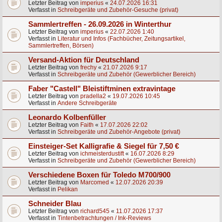
Letzter Beitrag von
imperius
«
24.07.2026 16:31
Verfasst in
Schreibgeräte und Zubehör-Gesuche (privat)
Sammlertreffen - 26.09.2026 in Winterthur
Letzter Beitrag von
imperius
«
22.07.2026 1:40
Verfasst in
Literatur und Infos (Fachbücher, Zeitungsartikel,
Sammlertreffen, Börsen)
Versand-Aktion für Deutschland
Letzter Beitrag von
frechy
«
21.07.2026 9:17
Verfasst in
Schreibgeräte und Zubehör (Gewerblicher Bereich)
Faber "Castell" Bleistiftminen extravintage
Letzter Beitrag von
pradella2
«
19.07.2026 10:45
Verfasst in
Andere Schreibgeräte
Leonardo Kolbenfüller
Letzter Beitrag von
Faith
«
17.07.2026 22:02
Verfasst in
Schreibgeräte und Zubehör-Angebote (privat)
Einsteiger-Set Kalligrafie & Siegel für 7,50 €
Letzter Beitrag von
ichmeisterdustift
«
16.07.2026 8:29
Verfasst in
Schreibgeräte und Zubehör (Gewerblicher Bereich)
Verschiedene Boxen für Toledo M700/900
Letzter Beitrag von
Marcomed
«
12.07.2026 20:39
Verfasst in
Pelikan
Schneider Blau
Letzter Beitrag von
richard545
«
11.07.2026 17:37
Verfasst in
Tintenbetrachtungen / Ink-Reviews