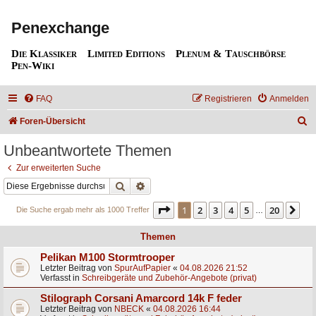
Penexchange
Die Klassiker
Limited Editions
Plenum & Tauschbörse
Pen-Wiki
FAQ
Registrieren
Anmelden
S
Foren-Übersicht
u
Unbeantwortete Themen
c
Zur erweiterten Suche
h
Suche
Erweiterte Suche
e
Seite
1
von
20
1
2
3
4
5
20
Nä
Die Suche ergab mehr als 1000 Treffer
…
Themen
Pelikan M100 Stormtrooper
Letzter Beitrag von
SpurAufPapier
«
04.08.2026 21:52
Verfasst in
Schreibgeräte und Zubehör-Angebote (privat)
Stilograph Corsani Amarcord 14k F feder
Letzter Beitrag von
NBECK
«
04.08.2026 16:44