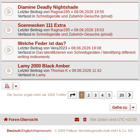
Diamine Deadly Nightshade
Letzter Beitrag von
Ragnar295
«
08.06.2026 19:55
Verfasst in
Schreibgeräte und Zubehör-Gesuche (privat)
Soennecken 111 Extra
Letzter Beitrag von
Ragnar295
«
08.06.2026 19:53
Verfasst in
Schreibgeräte und Zubehör-Gesuche (privat)
Welche Feder ist das?
Letzter Beitrag von
Vera2023
«
08.06.2026 19:08
Verfasst in
Das Identifizieren von Schreibgeräten / Identifying different
writing instruments
Lamy 2000 Black Amber
Letzter Beitrag von
Thomas K
«
08.06.2026 11:42
Verfasst in
Lamy
Seite
1
von
20
1
2
3
4
5
20
Nä
Die Suche ergab mehr als 1000 Treffer
…
Gehe zu
Foren-Übersicht
Alle Zeiten sind
UTC+02:00
Deutsch
|
English
|
Impressum
| © 2009 Pelikan Vertriebsgesellschaft mbH & Co. KG