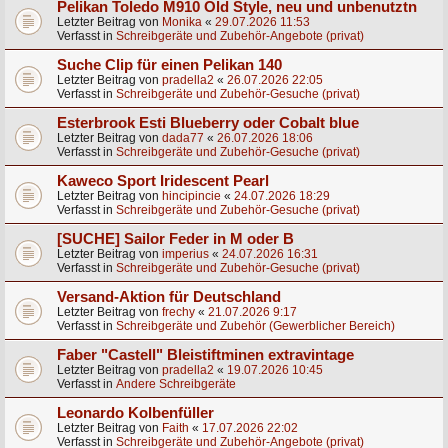
Pelikan Toledo M910 Old Style, neu und unbenutztn
Letzter Beitrag von
Monika
«
29.07.2026 11:53
Verfasst in
Schreibgeräte und Zubehör-Angebote (privat)
Suche Clip für einen Pelikan 140
Letzter Beitrag von
pradella2
«
26.07.2026 22:05
Verfasst in
Schreibgeräte und Zubehör-Gesuche (privat)
Esterbrook Esti Blueberry oder Cobalt blue
Letzter Beitrag von
dada77
«
26.07.2026 18:06
Verfasst in
Schreibgeräte und Zubehör-Gesuche (privat)
Kaweco Sport Iridescent Pearl
Letzter Beitrag von
hincipincie
«
24.07.2026 18:29
Verfasst in
Schreibgeräte und Zubehör-Gesuche (privat)
[SUCHE] Sailor Feder in M oder B
Letzter Beitrag von
imperius
«
24.07.2026 16:31
Verfasst in
Schreibgeräte und Zubehör-Gesuche (privat)
Versand-Aktion für Deutschland
Letzter Beitrag von
frechy
«
21.07.2026 9:17
Verfasst in
Schreibgeräte und Zubehör (Gewerblicher Bereich)
Faber "Castell" Bleistiftminen extravintage
Letzter Beitrag von
pradella2
«
19.07.2026 10:45
Verfasst in
Andere Schreibgeräte
Leonardo Kolbenfüller
Letzter Beitrag von
Faith
«
17.07.2026 22:02
Verfasst in
Schreibgeräte und Zubehör-Angebote (privat)