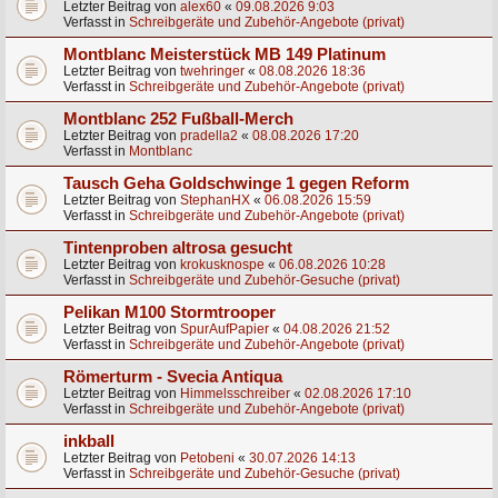
Letzter Beitrag von
alex60
«
09.08.2026 9:03
Verfasst in
Schreibgeräte und Zubehör-Angebote (privat)
Montblanc Meisterstück MB 149 Platinum
Letzter Beitrag von
twehringer
«
08.08.2026 18:36
Verfasst in
Schreibgeräte und Zubehör-Angebote (privat)
Montblanc 252 Fußball-Merch
Letzter Beitrag von
pradella2
«
08.08.2026 17:20
Verfasst in
Montblanc
Tausch Geha Goldschwinge 1 gegen Reform
Letzter Beitrag von
StephanHX
«
06.08.2026 15:59
Verfasst in
Schreibgeräte und Zubehör-Angebote (privat)
Tintenproben altrosa gesucht
Letzter Beitrag von
krokusknospe
«
06.08.2026 10:28
Verfasst in
Schreibgeräte und Zubehör-Gesuche (privat)
Pelikan M100 Stormtrooper
Letzter Beitrag von
SpurAufPapier
«
04.08.2026 21:52
Verfasst in
Schreibgeräte und Zubehör-Angebote (privat)
Römerturm - Svecia Antiqua
Letzter Beitrag von
Himmelsschreiber
«
02.08.2026 17:10
Verfasst in
Schreibgeräte und Zubehör-Angebote (privat)
inkball
Letzter Beitrag von
Petobeni
«
30.07.2026 14:13
Verfasst in
Schreibgeräte und Zubehör-Gesuche (privat)