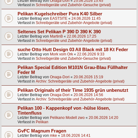
Letzter Beitrag von
Onaga-Dori
«
25.06.2026 15:45
Verfasst in
Schreibgeräte und Zubehör-Gesuche (privat)
Pelikan Kugelschreiber Pura K40 Silber
Letzter Beitrag von
EASTSITE
«
24.06.2026 11:45
Verfasst in
Schreibgeräte und Zubehör-Angebote (privat)
Seltenes Set Pelikan P 390 D 390 K 390
Letzter Beitrag von
MartinB
«
22.06.2026 17:25
Verfasst in
Schreibgeräte und Zubehör-Angebote (privat)
suche Otto Hutt Design 03 All Black mit 18 Kt Feder
Letzter Beitrag von
Mork vom Ork
«
22.06.2026 9:33
Verfasst in
Schreibgeräte und Zubehör-Gesuche (privat)
Pelikan Special Edition M101N Grau-Blau Füllhalter
Feder M
Letzter Beitrag von
Onaga-Dori
«
20.06.2026 15:19
Verfasst in
Archiv: Schreibgeräte und Zubehör-Angebote (privat)
Pelikan Originals of their Time 1935 grün unbenutzt
Letzter Beitrag von
Onaga-Dori
«
20.06.2026 14:56
Verfasst in
Archiv: Schreibgeräte und Zubehör-Angebote (privat)
Pelikan 100 - Kappenkopf von -hülse lösen,
Tintenfluss
Letzter Beitrag von
Pelikano Modell zwo
«
20.06.2026 14:20
Verfasst in
Pelikan
GvFC Magnum Fragen
Letzter Beitrag von
mke
«
18.06.2026 14:41