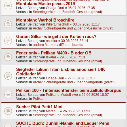
Montblanc Masterpieces 2019
Letzter Beitrag von
Onaga-Dori
«
05.07.2026 17:35
Verfasst in
Schreibgeräte und Zubehör-Gesuche (privat)
Montblanc Warhol Broschüre
Letzter Beitrag von
Killerturnschuh
«
03.07.2026 11:17
Verfasst in
Archiv: Schreibgeräte und Zubehör-Gesuche (privat)
Garant Silka - wie geht der Kolben raus?
Letzter Beitrag von
escritor
«
30.06.2026 22:14
Verfasst in
andere Marken / different brands
Feder only - Pelikan M400 - B oder OB
Letzter Beitrag von
Iskalar
«
29.06.2026 7:13
Verfasst in
Schreibgeräte und Zubehör-Gesuche (privat)
Siegfeder Lilium Titan Eisblau anodisiert 14K
Goldfeder M
Letzter Beitrag von
Onaga-Dori
«
27.06.2026 11:10
Verfasst in
Archiv: Schreibgeräte und Zubehör-Angebote (privat)
Pelikan 100 - Tintensichtfenster beim Zelluloidkorpus
Letzter Beitrag von
Pelikano Modell zwo
«
26.06.2026 18:57
Verfasst in
Pelikan
Suche: Pilot Petit1 Mini
Letzter Beitrag von
Martin_J
«
26.06.2026 17:53
Verfasst in
Schreibgeräte und Zubehör-Gesuche (privat)
SUCHE Buch: Dunhill-Namiki and Laquer Pens