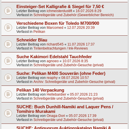
Einsteiger-Set Kalligrafie & Siegel für 7,50 €
Letzter Beitrag von
ichmeisterdustift
«
16.07.2026 8:29
Verfasst in
Schreibgeräte und Zubehör (Gewerblicher Bereich)
Verschiedene Boxen für Toledo M700/900
Letzter Beitrag von
Marcomed
«
12.07.2026 20:39
Verfasst in
Pelikan
Schneider Blau
Letzter Beitrag von
richard545
«
11.07.2026 17:37
Verfasst in
Tintenbetrachtungen / Ink-Reviews
Suche Kakimori Edelstahl Tauchfeder
Letzter Beitrag von
agnoeo
«
10.07.2026 8:35
Verfasst in
Schreibgeräte und Zubehör-Gesuche (privat)
Suche: Pelikan M400 Souverän (ohne Feder)
Letzter Beitrag von
reaphy
«
08.07.2026 10:57
Verfasst in
Archiv: Schreibgeräte und Zubehör-Gesuche (privat)
Pelikan 140 Verpackung
Letzter Beitrag von
Hellebardier
«
05.07.2026 21:23
Verfasst in
Schreibgeräte und Zubehör-Gesuche (privat)
SUCHE: Buch Dunhill-Namiki and Laquer Pens /
Tomihiro Murakami
Letzter Beitrag von
Onaga-Dori
«
05.07.2026 17:39
Verfasst in
Schreibgeräte und Zubehör-Gesuche (privat)
SUCHE: Antiquorum Auktionskatalog Namiki &