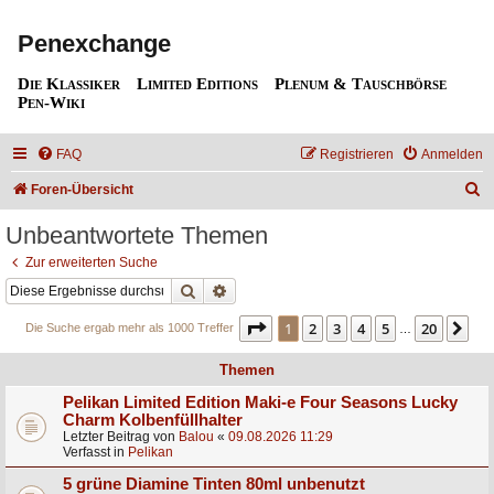
Penexchange
Die Klassiker
Limited Editions
Plenum & Tauschbörse
Pen-Wiki
FAQ
Registrieren
Anmelden
S
Foren-Übersicht
u
Unbeantwortete Themen
c
Zur erweiterten Suche
h
Suche
Erweiterte Suche
e
Seite
1
von
20
1
2
3
4
5
20
Nä
Die Suche ergab mehr als 1000 Treffer
…
Themen
Pelikan Limited Edition Maki-e Four Seasons Lucky
Charm Kolbenfüllhalter
Letzter Beitrag von
Balou
«
09.08.2026 11:29
Verfasst in
Pelikan
5 grüne Diamine Tinten 80ml unbenutzt