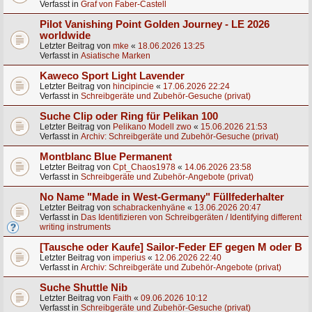
Verfasst in
Graf von Faber-Castell
Pilot Vanishing Point Golden Journey - LE 2026
worldwide
Letzter Beitrag von
mke
«
18.06.2026 13:25
Verfasst in
Asiatische Marken
Kaweco Sport Light Lavender
Letzter Beitrag von
hincipincie
«
17.06.2026 22:24
Verfasst in
Schreibgeräte und Zubehör-Gesuche (privat)
Suche Clip oder Ring für Pelikan 100
Letzter Beitrag von
Pelikano Modell zwo
«
15.06.2026 21:53
Verfasst in
Archiv: Schreibgeräte und Zubehör-Gesuche (privat)
Montblanc Blue Permanent
Letzter Beitrag von
Cpt_Chaos1978
«
14.06.2026 23:58
Verfasst in
Schreibgeräte und Zubehör-Angebote (privat)
No Name "Made in West-Germany" Füllfederhalter
Letzter Beitrag von
schabrackenhyäne
«
13.06.2026 20:47
Verfasst in
Das Identifizieren von Schreibgeräten / Identifying different
writing instruments
[Tausche oder Kaufe] Sailor-Feder EF gegen M oder B
Letzter Beitrag von
imperius
«
12.06.2026 22:40
Verfasst in
Archiv: Schreibgeräte und Zubehör-Angebote (privat)
Suche Shuttle Nib
Letzter Beitrag von
Faith
«
09.06.2026 10:12
Verfasst in
Schreibgeräte und Zubehör-Gesuche (privat)