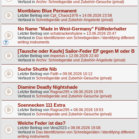
Verfasst in
Archiv: Schreibgeräte und Zubehör-Gesuche (privat)
Montblanc Blue Permanent
Letzter Beitrag von
Cpt_Chaos1978
«
14.06.2026 23:58
Verfasst in
Schreibgeräte und Zubehör-Angebote (privat)
No Name "Made in West-Germany" Füllfederhalter
Letzter Beitrag von
schabrackenhyäne
«
13.06.2026 20:47
Verfasst in
Das Identifizieren von Schreibgeräten / Identifying different
writing instruments
[Tausche oder Kaufe] Sailor-Feder EF gegen M oder B
Letzter Beitrag von
imperius
«
12.06.2026 22:40
Verfasst in
Archiv: Schreibgeräte und Zubehör-Angebote (privat)
Suche Shuttle Nib
Letzter Beitrag von
Faith
«
09.06.2026 10:12
Verfasst in
Schreibgeräte und Zubehör-Gesuche (privat)
Diamine Deadly Nightshade
Letzter Beitrag von
Ragnar295
«
08.06.2026 19:55
Verfasst in
Schreibgeräte und Zubehör-Gesuche (privat)
Soennecken 111 Extra
Letzter Beitrag von
Ragnar295
«
08.06.2026 19:53
Verfasst in
Schreibgeräte und Zubehör-Gesuche (privat)
Welche Feder ist das?
Letzter Beitrag von
Vera2023
«
08.06.2026 19:08
Verfasst in
Das Identifizieren von Schreibgeräten / Identifying different
writing instruments