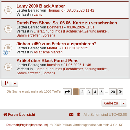
Lamy 2000 Black Amber
Letzter Beitrag von
Thomas K
«
08.06.2026 11:42
Verfasst in
Lamy
Dutch Pen Show, Sa. 06.06. Karte zu verschenken
Letzter Beitrag von
Boetheras
«
03.06.2026 11:31
Verfasst in
Literatur und Infos (Fachbücher, Zeitungsartikel,
Sammlertreffen, Börsen)
Jinhao x450 zum Federn ausprobieren?
Letzter Beitrag von
MariaH
«
01.06.2026 9:25
Verfasst in
Asiatische Marken
Artikel über Black Forest Pens
Letzter Beitrag von
buchfan
«
31.05.2026 11:48
Verfasst in
Literatur und Infos (Fachbücher, Zeitungsartikel,
Sammlertreffen, Börsen)
Seite
1
von
20
1
2
3
4
5
20
Nä
Die Suche ergab mehr als 1000 Treffer
…
Gehe zu
Foren-Übersicht
Alle Zeiten sind
UTC+02:00
Deutsch
|
English
|
Impressum
| © 2009 Pelikan Vertriebsgesellschaft mbH & Co. KG