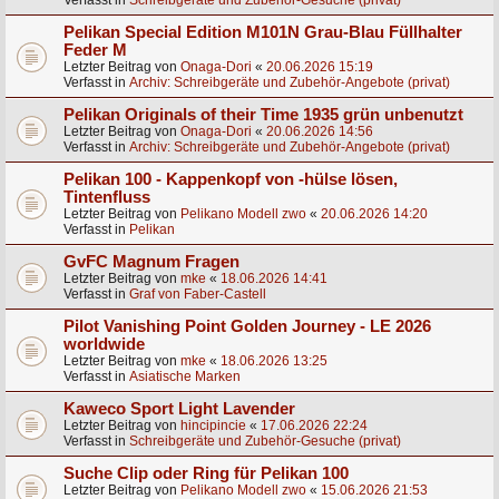
Verfasst in
Schreibgeräte und Zubehör-Gesuche (privat)
Pelikan Special Edition M101N Grau-Blau Füllhalter
Feder M
Letzter Beitrag von
Onaga-Dori
«
20.06.2026 15:19
Verfasst in
Archiv: Schreibgeräte und Zubehör-Angebote (privat)
Pelikan Originals of their Time 1935 grün unbenutzt
Letzter Beitrag von
Onaga-Dori
«
20.06.2026 14:56
Verfasst in
Archiv: Schreibgeräte und Zubehör-Angebote (privat)
Pelikan 100 - Kappenkopf von -hülse lösen,
Tintenfluss
Letzter Beitrag von
Pelikano Modell zwo
«
20.06.2026 14:20
Verfasst in
Pelikan
GvFC Magnum Fragen
Letzter Beitrag von
mke
«
18.06.2026 14:41
Verfasst in
Graf von Faber-Castell
Pilot Vanishing Point Golden Journey - LE 2026
worldwide
Letzter Beitrag von
mke
«
18.06.2026 13:25
Verfasst in
Asiatische Marken
Kaweco Sport Light Lavender
Letzter Beitrag von
hincipincie
«
17.06.2026 22:24
Verfasst in
Schreibgeräte und Zubehör-Gesuche (privat)
Suche Clip oder Ring für Pelikan 100
Letzter Beitrag von
Pelikano Modell zwo
«
15.06.2026 21:53