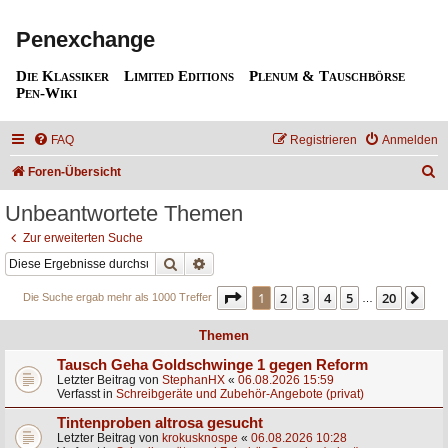
Penexchange
Die Klassiker
Limited Editions
Plenum & Tauschbörse
Pen-Wiki
FAQ
Registrieren
Anmelden
S
Foren-Übersicht
u
Unbeantwortete Themen
c
Zur erweiterten Suche
h
Suche
Erweiterte Suche
e
Seite
1
von
20
1
2
3
4
5
20
Nä
Die Suche ergab mehr als 1000 Treffer
…
Themen
Tausch Geha Goldschwinge 1 gegen Reform
Letzter Beitrag von
StephanHX
«
06.08.2026 15:59
Verfasst in
Schreibgeräte und Zubehör-Angebote (privat)
Tintenproben altrosa gesucht
Letzter Beitrag von
krokusknospe
«
06.08.2026 10:28