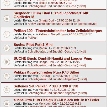
Letzter Beitrag von
Iskalar
«
29.06.2026 7:13
Verfasst in
Schreibgeräte und Zubehör-Gesuche (privat)
Siegfeder Lilium Titan Eisblau anodisiert 14K
Goldfeder M
Letzter Beitrag von
Onaga-Dori
«
27.06.2026 11:10
Verfasst in
Archiv: Schreibgeräte und Zubehör-Angebote (privat)
Pelikan 100 - Tintensichtfenster beim Zelluloidkorpus
Letzter Beitrag von
Pelikano Modell zwo
«
26.06.2026 18:57
Verfasst in
Pelikan
Suche: Pilot Petit1 Mini
Letzter Beitrag von
Martin_J
«
26.06.2026 17:53
Verfasst in
Schreibgeräte und Zubehör-Gesuche (privat)
SUCHE Buch: Dunhill-Namiki and Laquer Pens
Letzter Beitrag von
Onaga-Dori
«
25.06.2026 15:45
Verfasst in
Schreibgeräte und Zubehör-Gesuche (privat)
Pelikan Kugelschreiber Pura K40 Silber
Letzter Beitrag von
EASTSITE
«
24.06.2026 11:45
Verfasst in
Schreibgeräte und Zubehör-Angebote (privat)
Seltenes Set Pelikan P 390 D 390 K 390
Letzter Beitrag von
MartinB
«
22.06.2026 17:25
Verfasst in
Schreibgeräte und Zubehör-Angebote (privat)
suche Otto Hutt Design 03 All Black mit 18 Kt Feder
Letzter Beitrag von
Mork vom Ork
«
22.06.2026 9:33