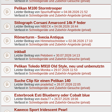
Verfasst in
Schreibgeräte und Zubehör-Gesuche (privat)
Pelikan M100 Stormtrooper
Letzter Beitrag von
SpurAufPapier
«
04.08.2026 21:52
Verfasst in
Schreibgeräte und Zubehör-Angebote (privat)
Stilograph Corsani Amarcord 14k F feder
Letzter Beitrag von
NBECK
«
04.08.2026 16:44
Verfasst in
Schreibgeräte und Zubehör-Angebote (privat)
Römerturm - Svecia Antiqua
Letzter Beitrag von
Himmelsschreiber
«
02.08.2026 17:10
Verfasst in
Schreibgeräte und Zubehör-Angebote (privat)
inkball
Letzter Beitrag von
Petobeni
«
30.07.2026 14:13
Verfasst in
Schreibgeräte und Zubehör-Gesuche (privat)
Pelikan Toledo M910 Old Style, neu und unbenutztn
Letzter Beitrag von
Monika
«
29.07.2026 11:53
Verfasst in
Schreibgeräte und Zubehör-Angebote (privat)
Suche Clip für einen Pelikan 140
Letzter Beitrag von
pradella2
«
26.07.2026 22:05
Verfasst in
Schreibgeräte und Zubehör-Gesuche (privat)
Esterbrook Esti Blueberry oder Cobalt blue
Letzter Beitrag von
dada77
«
26.07.2026 18:06
Verfasst in
Schreibgeräte und Zubehör-Gesuche (privat)
Kaweco Sport Iridescent Pearl