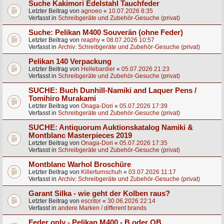
Suche Kakimori Edelstahl Tauchfeder
Letzter Beitrag von
agnoeo
«
10.07.2026 8:35
Verfasst in
Schreibgeräte und Zubehör-Gesuche (privat)
Suche: Pelikan M400 Souverän (ohne Feder)
Letzter Beitrag von
reaphy
«
08.07.2026 10:57
Verfasst in
Archiv: Schreibgeräte und Zubehör-Gesuche (privat)
Pelikan 140 Verpackung
Letzter Beitrag von
Hellebardier
«
05.07.2026 21:23
Verfasst in
Schreibgeräte und Zubehör-Gesuche (privat)
SUCHE: Buch Dunhill-Namiki and Laquer Pens /
Tomihiro Murakami
Letzter Beitrag von
Onaga-Dori
«
05.07.2026 17:39
Verfasst in
Schreibgeräte und Zubehör-Gesuche (privat)
SUCHE: Antiquorum Auktionskatalog Namiki &
Montblanc Masterpieces 2019
Letzter Beitrag von
Onaga-Dori
«
05.07.2026 17:35
Verfasst in
Schreibgeräte und Zubehör-Gesuche (privat)
Montblanc Warhol Broschüre
Letzter Beitrag von
Killerturnschuh
«
03.07.2026 11:17
Verfasst in
Archiv: Schreibgeräte und Zubehör-Gesuche (privat)
Garant Silka - wie geht der Kolben raus?
Letzter Beitrag von
escritor
«
30.06.2026 22:14
Verfasst in
andere Marken / different brands
Feder only - Pelikan M400 - B oder OB