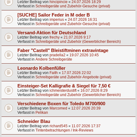
Letzter Beitrag von
hincipincie
«
24.07.2026 18:29
Verfasst in
Schreibgeräte und Zubehör-Gesuche (privat)
[SUCHE] Sailor Feder in M oder B
Letzter Beitrag von
imperius
«
24.07.2026 16:31
Verfasst in
Schreibgeräte und Zubehör-Gesuche (privat)
Versand-Aktion für Deutschland
Letzter Beitrag von
frechy
«
21.07.2026 9:17
Verfasst in
Schreibgeräte und Zubehör (Gewerblicher Bereich)
Faber "Castell" Bleistiftminen extravintage
Letzter Beitrag von
pradella2
«
19.07.2026 10:45
Verfasst in
Andere Schreibgeräte
Leonardo Kolbenfüller
Letzter Beitrag von
Faith
«
17.07.2026 22:02
Verfasst in
Schreibgeräte und Zubehör-Angebote (privat)
Einsteiger-Set Kalligrafie & Siegel für 7,50 €
Letzter Beitrag von
ichmeisterdustift
«
16.07.2026 8:29
Verfasst in
Schreibgeräte und Zubehör (Gewerblicher Bereich)
Verschiedene Boxen für Toledo M700/900
Letzter Beitrag von
Marcomed
«
12.07.2026 20:39
Verfasst in
Pelikan
Schneider Blau
Letzter Beitrag von
richard545
«
11.07.2026 17:37
Verfasst in
Tintenbetrachtungen / Ink-Reviews