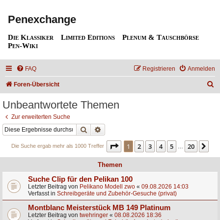
Penexchange
Die Klassiker
Limited Editions
Plenum & Tauschbörse
Pen-Wiki
FAQ
Registrieren
Anmelden
S
Foren-Übersicht
u
Unbeantwortete Themen
c
Zur erweiterten Suche
h
Suche
Erweiterte Suche
e
Seite
1
von
20
1
2
3
4
5
20
Nä
Die Suche ergab mehr als 1000 Treffer
…
Themen
Suche Clip für den Pelikan 100
Letzter Beitrag von
Pelikano Modell zwo
«
09.08.2026 14:03
Verfasst in
Schreibgeräte und Zubehör-Gesuche (privat)
Montblanc Meisterstück MB 149 Platinum
Letzter Beitrag von
twehringer
«
08.08.2026 18:36