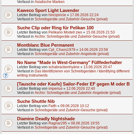
Verfasst in
Asiatische Marken
Kaweco Sport Light Lavender
Letzter Beitrag von
hincipincie
«
17.06.2026 22:24
Verfasst in
Schreibgeräte und Zubehör-Gesuche (privat)
Suche Clip oder Ring für Pelikan 100
Letzter Beitrag von
Pelikano Modell zwo
«
15.06.2026 21:53
Verfasst in
Archiv: Schreibgeräte und Zubehör-Gesuche (privat)
Montblanc Blue Permanent
Letzter Beitrag von
Cpt_Chaos1978
«
14.06.2026 23:58
Verfasst in
Schreibgeräte und Zubehör-Angebote (privat)
No Name "Made in West-Germany" Füllfederhalter
Letzter Beitrag von
schabrackenhyäne
«
13.06.2026 20:47
Verfasst in
Das Identifizieren von Schreibgeräten / Identifying different
writing instruments
[Tausche oder Kaufe] Sailor-Feder EF gegen M oder B
Letzter Beitrag von
imperius
«
12.06.2026 22:40
Verfasst in
Archiv: Schreibgeräte und Zubehör-Angebote (privat)
Suche Shuttle Nib
Letzter Beitrag von
Faith
«
09.06.2026 10:12
Verfasst in
Schreibgeräte und Zubehör-Gesuche (privat)
Diamine Deadly Nightshade
Letzter Beitrag von
Ragnar295
«
08.06.2026 19:55
Verfasst in
Schreibgeräte und Zubehör-Gesuche (privat)