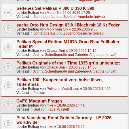
Verfasst in
Schreibgeräte und Zubehör-Angebote (privat)
Seltenes Set Pelikan P 390 D 390 K 390
Letzter Beitrag von
MartinB
«
22.06.2026 17:25
Verfasst in
Schreibgeräte und Zubehör-Angebote (privat)
suche Otto Hutt Design 03 All Black mit 18 Kt Feder
Letzter Beitrag von
Mork vom Ork
«
22.06.2026 9:33
Verfasst in
Schreibgeräte und Zubehör-Gesuche (privat)
Pelikan Special Edition M101N Grau-Blau Füllhalter
Feder M
Letzter Beitrag von
Onaga-Dori
«
20.06.2026 15:19
Verfasst in
Archiv: Schreibgeräte und Zubehör-Angebote (privat)
Pelikan Originals of their Time 1935 grün unbenutzt
Letzter Beitrag von
Onaga-Dori
«
20.06.2026 14:56
Verfasst in
Archiv: Schreibgeräte und Zubehör-Angebote (privat)
Pelikan 100 - Kappenkopf von -hülse lösen,
Tintenfluss
Letzter Beitrag von
Pelikano Modell zwo
«
20.06.2026 14:20
Verfasst in
Pelikan
GvFC Magnum Fragen
Letzter Beitrag von
mke
«
18.06.2026 14:41
Verfasst in
Graf von Faber-Castell
Pilot Vanishing Point Golden Journey - LE 2026
worldwide
Letzter Beitrag von
mke
«
18.06.2026 13:25