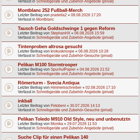
Verfasst in
Schreibgeräte und Zubehör-Angebote (privat)
Montblanc 252 Fußball-Merch
Letzter Beitrag von
pradella2
«
08.08.2026 17:20
Verfasst in
Montblanc
Tausch Geha Goldschwinge 1 gegen Reform
Letzter Beitrag von
StephanHX
«
06.08.2026 15:59
Verfasst in
Schreibgeräte und Zubehör-Angebote (privat)
Tintenproben altrosa gesucht
Letzter Beitrag von
krokusknospe
«
06.08.2026 10:28
Verfasst in
Schreibgeräte und Zubehör-Gesuche (privat)
Pelikan M100 Stormtrooper
Letzter Beitrag von
SpurAufPapier
«
04.08.2026 21:52
Verfasst in
Schreibgeräte und Zubehör-Angebote (privat)
Römerturm - Svecia Antiqua
Letzter Beitrag von
Himmelsschreiber
«
02.08.2026 17:10
Verfasst in
Schreibgeräte und Zubehör-Angebote (privat)
inkball
Letzter Beitrag von
Petobeni
«
30.07.2026 14:13
Verfasst in
Schreibgeräte und Zubehör-Gesuche (privat)
Pelikan Toledo M910 Old Style, neu und unbenutztn
Letzter Beitrag von
Monika
«
29.07.2026 11:53
Verfasst in
Schreibgeräte und Zubehör-Angebote (privat)
Suche Clip für einen Pelikan 140