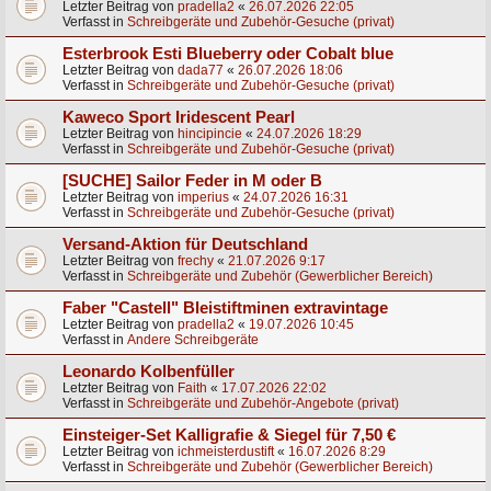
Letzter Beitrag von
pradella2
«
26.07.2026 22:05
Verfasst in
Schreibgeräte und Zubehör-Gesuche (privat)
Esterbrook Esti Blueberry oder Cobalt blue
Letzter Beitrag von
dada77
«
26.07.2026 18:06
Verfasst in
Schreibgeräte und Zubehör-Gesuche (privat)
Kaweco Sport Iridescent Pearl
Letzter Beitrag von
hincipincie
«
24.07.2026 18:29
Verfasst in
Schreibgeräte und Zubehör-Gesuche (privat)
[SUCHE] Sailor Feder in M oder B
Letzter Beitrag von
imperius
«
24.07.2026 16:31
Verfasst in
Schreibgeräte und Zubehör-Gesuche (privat)
Versand-Aktion für Deutschland
Letzter Beitrag von
frechy
«
21.07.2026 9:17
Verfasst in
Schreibgeräte und Zubehör (Gewerblicher Bereich)
Faber "Castell" Bleistiftminen extravintage
Letzter Beitrag von
pradella2
«
19.07.2026 10:45
Verfasst in
Andere Schreibgeräte
Leonardo Kolbenfüller
Letzter Beitrag von
Faith
«
17.07.2026 22:02
Verfasst in
Schreibgeräte und Zubehör-Angebote (privat)
Einsteiger-Set Kalligrafie & Siegel für 7,50 €
Letzter Beitrag von
ichmeisterdustift
«
16.07.2026 8:29
Verfasst in
Schreibgeräte und Zubehör (Gewerblicher Bereich)