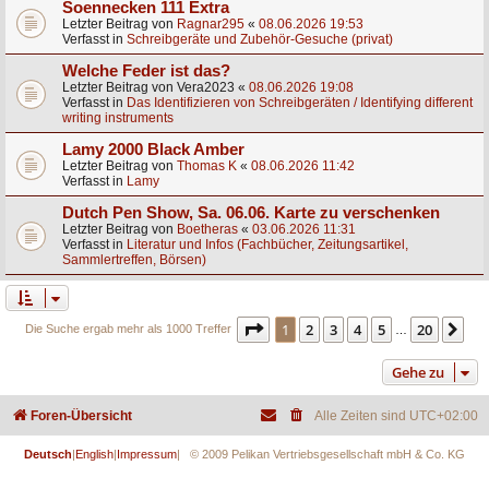
Soennecken 111 Extra
Letzter Beitrag von
Ragnar295
«
08.06.2026 19:53
Verfasst in
Schreibgeräte und Zubehör-Gesuche (privat)
Welche Feder ist das?
Letzter Beitrag von
Vera2023
«
08.06.2026 19:08
Verfasst in
Das Identifizieren von Schreibgeräten / Identifying different
writing instruments
Lamy 2000 Black Amber
Letzter Beitrag von
Thomas K
«
08.06.2026 11:42
Verfasst in
Lamy
Dutch Pen Show, Sa. 06.06. Karte zu verschenken
Letzter Beitrag von
Boetheras
«
03.06.2026 11:31
Verfasst in
Literatur und Infos (Fachbücher, Zeitungsartikel,
Sammlertreffen, Börsen)
Seite
1
von
20
1
2
3
4
5
20
Nä
Die Suche ergab mehr als 1000 Treffer
…
Gehe zu
Foren-Übersicht
Alle Zeiten sind
UTC+02:00
Deutsch
|
English
|
Impressum
| © 2009 Pelikan Vertriebsgesellschaft mbH & Co. KG