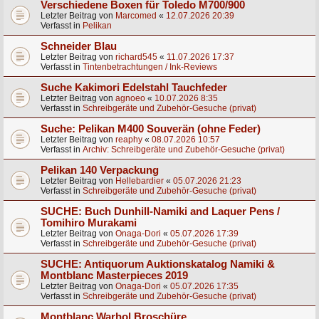
Verschiedene Boxen für Toledo M700/900
Letzter Beitrag von
Marcomed
«
12.07.2026 20:39
Verfasst in
Pelikan
Schneider Blau
Letzter Beitrag von
richard545
«
11.07.2026 17:37
Verfasst in
Tintenbetrachtungen / Ink-Reviews
Suche Kakimori Edelstahl Tauchfeder
Letzter Beitrag von
agnoeo
«
10.07.2026 8:35
Verfasst in
Schreibgeräte und Zubehör-Gesuche (privat)
Suche: Pelikan M400 Souverän (ohne Feder)
Letzter Beitrag von
reaphy
«
08.07.2026 10:57
Verfasst in
Archiv: Schreibgeräte und Zubehör-Gesuche (privat)
Pelikan 140 Verpackung
Letzter Beitrag von
Hellebardier
«
05.07.2026 21:23
Verfasst in
Schreibgeräte und Zubehör-Gesuche (privat)
SUCHE: Buch Dunhill-Namiki and Laquer Pens /
Tomihiro Murakami
Letzter Beitrag von
Onaga-Dori
«
05.07.2026 17:39
Verfasst in
Schreibgeräte und Zubehör-Gesuche (privat)
SUCHE: Antiquorum Auktionskatalog Namiki &
Montblanc Masterpieces 2019
Letzter Beitrag von
Onaga-Dori
«
05.07.2026 17:35
Verfasst in
Schreibgeräte und Zubehör-Gesuche (privat)
Montblanc Warhol Broschüre