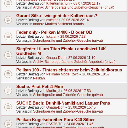
Letzter Beitrag von
Killerturnschuh
«
03.07.2026 11:17
Verfasst in
Archiv: Schreibgeräte und Zubehör-Gesuche (privat)
Garant Silka - wie geht der Kolben raus?
Letzter Beitrag von
escritor
«
30.06.2026 22:14
Verfasst in
andere Marken / different brands
Feder only - Pelikan M400 - B oder OB
Letzter Beitrag von
Iskalar
«
29.06.2026 7:13
Verfasst in
Schreibgeräte und Zubehör-Gesuche (privat)
Siegfeder Lilium Titan Eisblau anodisiert 14K
Goldfeder M
Letzter Beitrag von
Onaga-Dori
«
27.06.2026 11:10
Verfasst in
Archiv: Schreibgeräte und Zubehör-Angebote (privat)
Pelikan 100 - Tintensichtfenster beim Zelluloidkorpus
Letzter Beitrag von
Pelikano Modell zwo
«
26.06.2026 18:57
Verfasst in
Pelikan
Suche: Pilot Petit1 Mini
Letzter Beitrag von
Martin_J
«
26.06.2026 17:53
Verfasst in
Schreibgeräte und Zubehör-Gesuche (privat)
SUCHE Buch: Dunhill-Namiki and Laquer Pens
Letzter Beitrag von
Onaga-Dori
«
25.06.2026 15:45
Verfasst in
Schreibgeräte und Zubehör-Gesuche (privat)
Pelikan Kugelschreiber Pura K40 Silber
Letzter Beitrag von
EASTSITE
«
24.06.2026 11:45