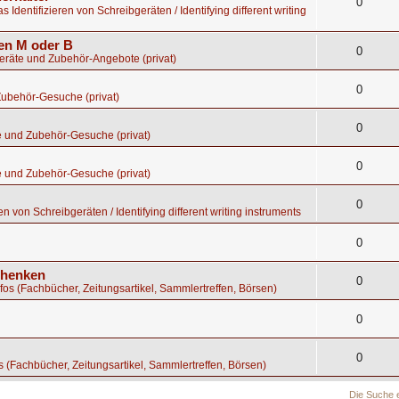
0
s Identifizieren von Schreibgeräten / Identifying different writing
gen M oder B
0
geräte und Zubehör-Angebote (privat)
0
Zubehör-Gesuche (privat)
0
e und Zubehör-Gesuche (privat)
0
e und Zubehör-Gesuche (privat)
0
en von Schreibgeräten / Identifying different writing instruments
0
chenken
0
nfos (Fachbücher, Zeitungsartikel, Sammlertreffen, Börsen)
0
0
os (Fachbücher, Zeitungsartikel, Sammlertreffen, Börsen)
Die Suche 