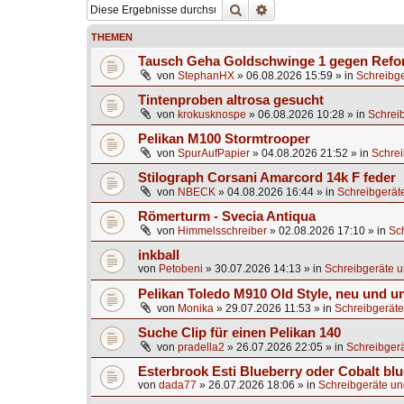
Suche
Erweiterte Suche
THEMEN
Tausch Geha Goldschwinge 1 gegen Ref
von
StephanHX
»
06.08.2026 15:59
» in
Schreibge
Tintenproben altrosa gesucht
von
krokusknospe
»
06.08.2026 10:28
» in
Schrei
Pelikan M100 Stormtrooper
von
SpurAufPapier
»
04.08.2026 21:52
» in
Schrei
Stilograph Corsani Amarcord 14k F feder
von
NBECK
»
04.08.2026 16:44
» in
Schreibgerät
Römerturm - Svecia Antiqua
von
Himmelsschreiber
»
02.08.2026 17:10
» in
Sc
inkball
von
Petobeni
»
30.07.2026 14:13
» in
Schreibgeräte u
Pelikan Toledo M910 Old Style, neu und u
von
Monika
»
29.07.2026 11:53
» in
Schreibgeräte
Suche Clip für einen Pelikan 140
von
pradella2
»
26.07.2026 22:05
» in
Schreibgerä
Esterbrook Esti Blueberry oder Cobalt blu
von
dada77
»
26.07.2026 18:06
» in
Schreibgeräte un