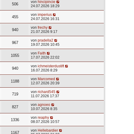
von
hincipincie
506
24.07.2026 18:29
von
imperius
455
24.07.2026 16:31
von
frechy
940
21.07.2026 9:17
von
pradella2
967
19.07.2026 10:45
von
Faith
1055
17.07.2026 22:02
von
ichmeisterdustift
940
16.07.2026 8:29
von
Marcomed
1188
12.07.2026 20:39
von
richard545
719
11.07.2026 17:37
von
agnoeo
827
10.07.2026 8:35
von
reaphy
1336
08.07.2026 10:57
von
Hellebardier
1167