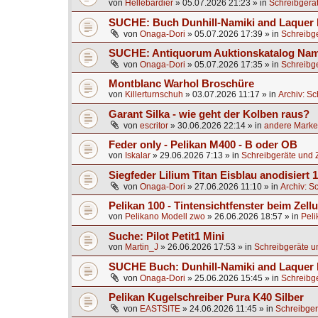
von
Hellebardier
»
05.07.2026 21:23
» in
Schreibgerä
SUCHE: Buch Dunhill-Namiki and Laquer 
von
Onaga-Dori
»
05.07.2026 17:39
» in
Schreibg
SUCHE: Antiquorum Auktionskatalog Nami
von
Onaga-Dori
»
05.07.2026 17:35
» in
Schreibg
Montblanc Warhol Broschüre
von
Killerturnschuh
»
03.07.2026 11:17
» in
Archiv: S
Garant Silka - wie geht der Kolben raus?
von
escritor
»
30.06.2026 22:14
» in
andere Marken
Feder only - Pelikan M400 - B oder OB
von
Iskalar
»
29.06.2026 7:13
» in
Schreibgeräte und 
Siegfeder Lilium Titan Eisblau anodisiert
von
Onaga-Dori
»
27.06.2026 11:10
» in
Archiv: S
Pelikan 100 - Tintensichtfenster beim Zell
von
Pelikano Modell zwo
»
26.06.2026 18:57
» in
Peli
Suche: Pilot Petit1 Mini
von
Martin_J
»
26.06.2026 17:53
» in
Schreibgeräte u
SUCHE Buch: Dunhill-Namiki and Laquer
von
Onaga-Dori
»
25.06.2026 15:45
» in
Schreibg
Pelikan Kugelschreiber Pura K40 Silber
von
EASTSITE
»
24.06.2026 11:45
» in
Schreibger