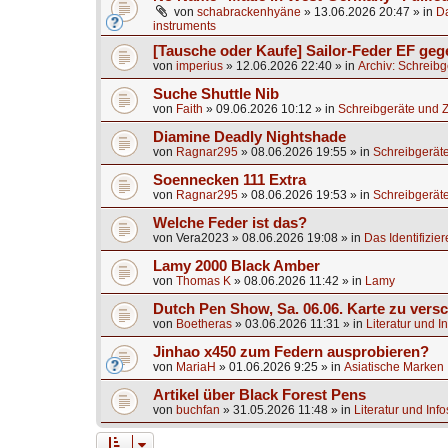
von
schabrackenhyäne
»
13.06.2026 20:47
» in
Da
instruments
[Tausche oder Kaufe] Sailor-Feder EF ge
von
imperius
»
12.06.2026 22:40
» in
Archiv: Schreib
Suche Shuttle Nib
von
Faith
»
09.06.2026 10:12
» in
Schreibgeräte und 
Diamine Deadly Nightshade
von
Ragnar295
»
08.06.2026 19:55
» in
Schreibgerät
Soennecken 111 Extra
von
Ragnar295
»
08.06.2026 19:53
» in
Schreibgerät
Welche Feder ist das?
von
Vera2023
»
08.06.2026 19:08
» in
Das Identifizier
Lamy 2000 Black Amber
von
Thomas K
»
08.06.2026 11:42
» in
Lamy
Dutch Pen Show, Sa. 06.06. Karte zu vers
von
Boetheras
»
03.06.2026 11:31
» in
Literatur und I
Jinhao x450 zum Federn ausprobieren?
von
MariaH
»
01.06.2026 9:25
» in
Asiatische Marken
Artikel über Black Forest Pens
von
buchfan
»
31.05.2026 11:48
» in
Literatur und Inf