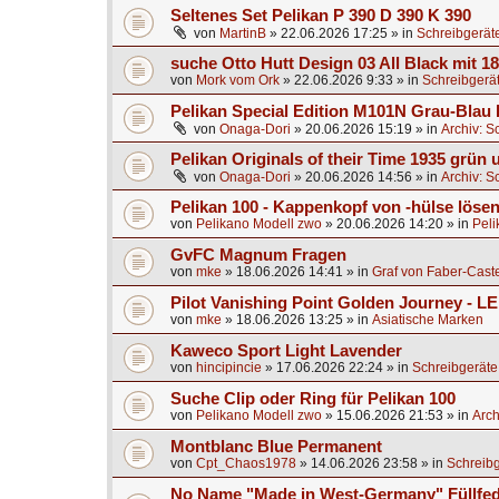
Seltenes Set Pelikan P 390 D 390 K 390
von
MartinB
»
22.06.2026 17:25
» in
Schreibgerät
suche Otto Hutt Design 03 All Black mit 1
von
Mork vom Ork
»
22.06.2026 9:33
» in
Schreibgerä
Pelikan Special Edition M101N Grau-Blau 
von
Onaga-Dori
»
20.06.2026 15:19
» in
Archiv: S
Pelikan Originals of their Time 1935 grün
von
Onaga-Dori
»
20.06.2026 14:56
» in
Archiv: S
Pelikan 100 - Kappenkopf von -hülse lösen
von
Pelikano Modell zwo
»
20.06.2026 14:20
» in
Peli
GvFC Magnum Fragen
von
mke
»
18.06.2026 14:41
» in
Graf von Faber-Caste
Pilot Vanishing Point Golden Journey - L
von
mke
»
18.06.2026 13:25
» in
Asiatische Marken
Kaweco Sport Light Lavender
von
hincipincie
»
17.06.2026 22:24
» in
Schreibgeräte
Suche Clip oder Ring für Pelikan 100
von
Pelikano Modell zwo
»
15.06.2026 21:53
» in
Arch
Montblanc Blue Permanent
von
Cpt_Chaos1978
»
14.06.2026 23:58
» in
Schreibg
No Name "Made in West-Germany" Füllfed