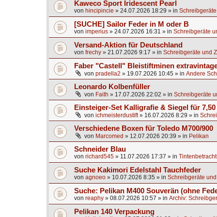
Kaweco Sport Iridescent Pearl
von
hincipincie
»
24.07.2026 18:29
» in
Schreibgeräte
[SUCHE] Sailor Feder in M oder B
von
imperius
»
24.07.2026 16:31
» in
Schreibgeräte u
Versand-Aktion für Deutschland
von
frechy
»
21.07.2026 9:17
» in
Schreibgeräte und Z
Faber "Castell" Bleistiftminen extravintag
von
pradella2
»
19.07.2026 10:45
» in
Andere Sch
Leonardo Kolbenfüller
von
Faith
»
17.07.2026 22:02
» in
Schreibgeräte u
Einsteiger-Set Kalligrafie & Siegel für 7,50
von
ichmeisterdustift
»
16.07.2026 8:29
» in
Schrei
Verschiedene Boxen für Toledo M700/900
von
Marcomed
»
12.07.2026 20:39
» in
Pelikan
Schneider Blau
von
richard545
»
11.07.2026 17:37
» in
Tintenbetrach
Suche Kakimori Edelstahl Tauchfeder
von
agnoeo
»
10.07.2026 8:35
» in
Schreibgeräte und
Suche: Pelikan M400 Souverän (ohne Fede
von
reaphy
»
08.07.2026 10:57
» in
Archiv: Schreibge
Pelikan 140 Verpackung