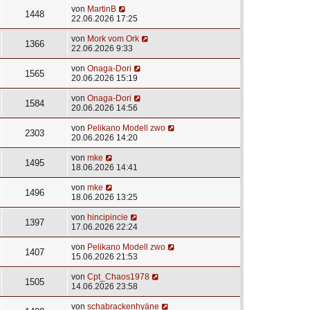
von
MartinB
1448
22.06.2026 17:25
von
Mork vom Ork
1366
22.06.2026 9:33
von
Onaga-Dori
1565
20.06.2026 15:19
von
Onaga-Dori
1584
20.06.2026 14:56
von
Pelikano Modell zwo
2303
20.06.2026 14:20
von
mke
1495
18.06.2026 14:41
von
mke
1496
18.06.2026 13:25
von
hincipincie
1397
17.06.2026 22:24
von
Pelikano Modell zwo
1407
15.06.2026 21:53
von
Cpt_Chaos1978
1505
14.06.2026 23:58
von
schabrackenhyäne