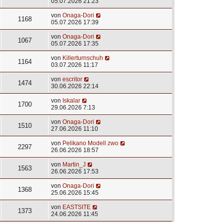
05.07.2026 21:23
von
Onaga-Dori
1168
05.07.2026 17:39
von
Onaga-Dori
1067
05.07.2026 17:35
von
Killerturnschuh
1164
03.07.2026 11:17
von
escritor
1474
30.06.2026 22:14
von
Iskalar
1700
29.06.2026 7:13
von
Onaga-Dori
1510
27.06.2026 11:10
von
Pelikano Modell zwo
2297
26.06.2026 18:57
von
Martin_J
1563
26.06.2026 17:53
von
Onaga-Dori
1368
25.06.2026 15:45
von
EASTSITE
1373
24.06.2026 11:45