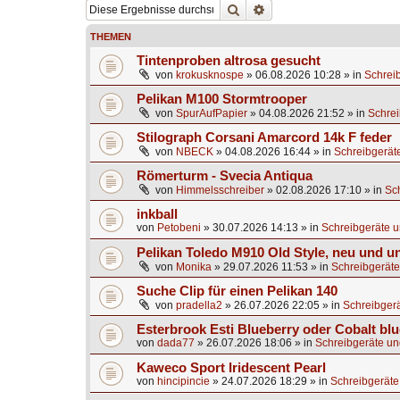
Suche
Erweiterte Suche
THEMEN
Tintenproben altrosa gesucht
von
krokusknospe
»
06.08.2026 10:28
» in
Schrei
Pelikan M100 Stormtrooper
von
SpurAufPapier
»
04.08.2026 21:52
» in
Schrei
Stilograph Corsani Amarcord 14k F feder
von
NBECK
»
04.08.2026 16:44
» in
Schreibgerät
Römerturm - Svecia Antiqua
von
Himmelsschreiber
»
02.08.2026 17:10
» in
Sc
inkball
von
Petobeni
»
30.07.2026 14:13
» in
Schreibgeräte u
Pelikan Toledo M910 Old Style, neu und u
von
Monika
»
29.07.2026 11:53
» in
Schreibgeräte
Suche Clip für einen Pelikan 140
von
pradella2
»
26.07.2026 22:05
» in
Schreibgerä
Esterbrook Esti Blueberry oder Cobalt blu
von
dada77
»
26.07.2026 18:06
» in
Schreibgeräte un
Kaweco Sport Iridescent Pearl
von
hincipincie
»
24.07.2026 18:29
» in
Schreibgeräte