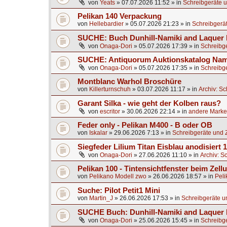
von
Yeats
»
07.07.2026 11:52
» in
Schreibgeräte u
Pelikan 140 Verpackung
von
Hellebardier
»
05.07.2026 21:23
» in
Schreibgerä
SUCHE: Buch Dunhill-Namiki and Laquer 
von
Onaga-Dori
»
05.07.2026 17:39
» in
Schreibg
SUCHE: Antiquorum Auktionskatalog Nami
von
Onaga-Dori
»
05.07.2026 17:35
» in
Schreibg
Montblanc Warhol Broschüre
von
Killerturnschuh
»
03.07.2026 11:17
» in
Archiv: S
Garant Silka - wie geht der Kolben raus?
von
escritor
»
30.06.2026 22:14
» in
andere Marken
Feder only - Pelikan M400 - B oder OB
von
Iskalar
»
29.06.2026 7:13
» in
Schreibgeräte und 
Siegfeder Lilium Titan Eisblau anodisiert
von
Onaga-Dori
»
27.06.2026 11:10
» in
Archiv: S
Pelikan 100 - Tintensichtfenster beim Zell
von
Pelikano Modell zwo
»
26.06.2026 18:57
» in
Peli
Suche: Pilot Petit1 Mini
von
Martin_J
»
26.06.2026 17:53
» in
Schreibgeräte u
SUCHE Buch: Dunhill-Namiki and Laquer
von
Onaga-Dori
»
25.06.2026 15:45
» in
Schreibg