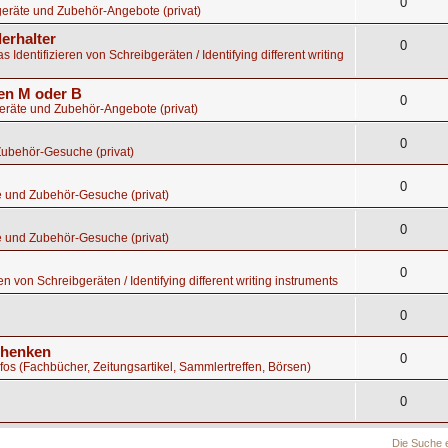
0
eräte und Zubehör-Angebote (privat)
erhalter
0
s Identifizieren von Schreibgeräten / Identifying different writing
gen M oder B
0
geräte und Zubehör-Angebote (privat)
0
Zubehör-Gesuche (privat)
0
e und Zubehör-Gesuche (privat)
0
e und Zubehör-Gesuche (privat)
0
en von Schreibgeräten / Identifying different writing instruments
0
chenken
0
nfos (Fachbücher, Zeitungsartikel, Sammlertreffen, Börsen)
0
Die Suche 