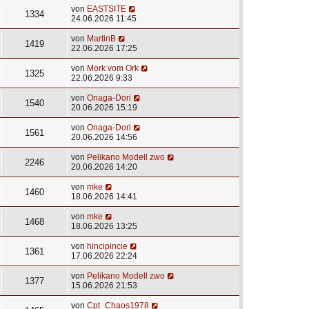
von
EASTSITE
1334
24.06.2026 11:45
von
MartinB
1419
22.06.2026 17:25
von
Mork vom Ork
1325
22.06.2026 9:33
von
Onaga-Dori
1540
20.06.2026 15:19
von
Onaga-Dori
1561
20.06.2026 14:56
von
Pelikano Modell zwo
2246
20.06.2026 14:20
von
mke
1460
18.06.2026 14:41
von
mke
1468
18.06.2026 13:25
von
hincipincie
1361
17.06.2026 22:24
von
Pelikano Modell zwo
1377
15.06.2026 21:53
von
Cpt_Chaos1978