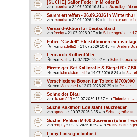
[SUCHE] Sailor Feder in M oder B
von
imperius
»
24.07.2026 16:31
» in
Schreibgeräte u
Sammlertreffen - 26.09.2026 in Winterthur
von
imperius
»
22.07.2026 1:40
» in
Literatur und Info
Versand-Aktion für Deutschland
von
frechy
»
21.07.2026 9:17
» in
Schreibgeräte und Z
Faber "Castell" Bleistiftminen extravintag
von
pradella2
»
19.07.2026 10:45
» in
Andere Sch
Leonardo Kolbenfüller
von
Faith
»
17.07.2026 22:02
» in
Schreibgeräte u
Einsteiger-Set Kalligrafie & Siegel für 7,50
von
ichmeisterdustift
»
16.07.2026 8:29
» in
Schrei
Verschiedene Boxen für Toledo M700/900
von
Marcomed
»
12.07.2026 20:39
» in
Pelikan
Schneider Blau
von
richard545
»
11.07.2026 17:37
» in
Tintenbetrach
Suche Kakimori Edelstahl Tauchfeder
von
agnoeo
»
10.07.2026 8:35
» in
Schreibgeräte und
Suche: Pelikan M400 Souverän (ohne Fede
von
reaphy
»
08.07.2026 10:57
» in
Archiv: Schreibge
Lamy Linea guillochiert