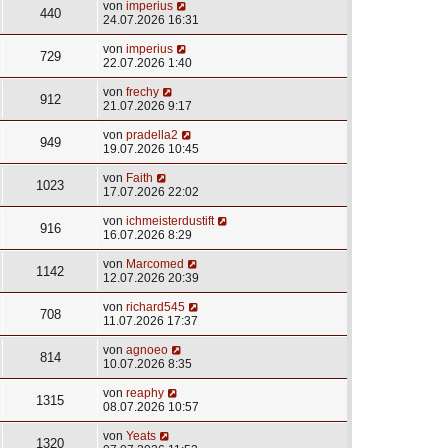
von
imperius
440
24.07.2026 16:31
von
imperius
729
22.07.2026 1:40
von
frechy
912
21.07.2026 9:17
von
pradella2
949
19.07.2026 10:45
von
Faith
1023
17.07.2026 22:02
von
ichmeisterdustift
916
16.07.2026 8:29
von
Marcomed
1142
12.07.2026 20:39
von
richard545
708
11.07.2026 17:37
von
agnoeo
814
10.07.2026 8:35
von
reaphy
1315
08.07.2026 10:57
von
Yeats
1320