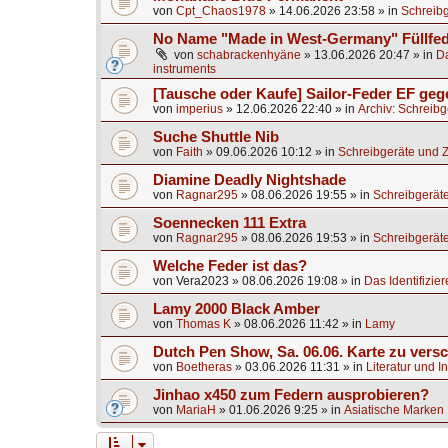
von
Cpt_Chaos1978
»
14.06.2026 23:58
» in
Schreibg
No Name "Made in West-Germany" Füllfed
von
schabrackenhyäne
»
13.06.2026 20:47
» in
Da
instruments
[Tausche oder Kaufe] Sailor-Feder EF ge
von
imperius
»
12.06.2026 22:40
» in
Archiv: Schreib
Suche Shuttle Nib
von
Faith
»
09.06.2026 10:12
» in
Schreibgeräte und 
Diamine Deadly Nightshade
von
Ragnar295
»
08.06.2026 19:55
» in
Schreibgerät
Soennecken 111 Extra
von
Ragnar295
»
08.06.2026 19:53
» in
Schreibgerät
Welche Feder ist das?
von
Vera2023
»
08.06.2026 19:08
» in
Das Identifizier
Lamy 2000 Black Amber
von
Thomas K
»
08.06.2026 11:42
» in
Lamy
Dutch Pen Show, Sa. 06.06. Karte zu vers
von
Boetheras
»
03.06.2026 11:31
» in
Literatur und I
Jinhao x450 zum Federn ausprobieren?
von
MariaH
»
01.06.2026 9:25
» in
Asiatische Marken