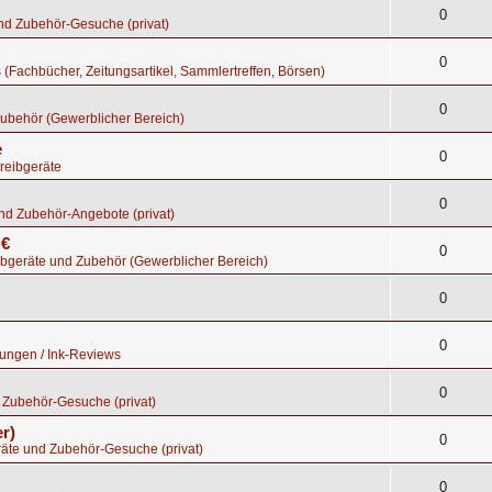
0
nd Zubehör-Gesuche (privat)
0
s (Fachbücher, Zeitungsartikel, Sammlertreffen, Börsen)
0
ubehör (Gewerblicher Bereich)
e
0
reibgeräte
0
nd Zubehör-Angebote (privat)
 €
0
bgeräte und Zubehör (Gewerblicher Bereich)
0
0
tungen / Ink-Reviews
0
 Zubehör-Gesuche (privat)
r)
0
räte und Zubehör-Gesuche (privat)
0