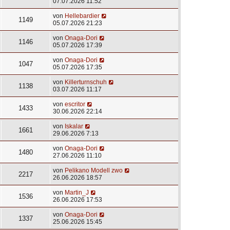
07.07.2026 11:52
von
Hellebardier
1149
05.07.2026 21:23
von
Onaga-Dori
1146
05.07.2026 17:39
von
Onaga-Dori
1047
05.07.2026 17:35
von
Killerturnschuh
1138
03.07.2026 11:17
von
escritor
1433
30.06.2026 22:14
von
Iskalar
1661
29.06.2026 7:13
von
Onaga-Dori
1480
27.06.2026 11:10
von
Pelikano Modell zwo
2217
26.06.2026 18:57
von
Martin_J
1536
26.06.2026 17:53
von
Onaga-Dori
1337
25.06.2026 15:45