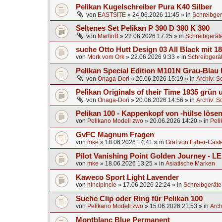
Pelikan Kugelschreiber Pura K40 Silber
von
EASTSITE
»
24.06.2026 11:45
» in
Schreibger
Seltenes Set Pelikan P 390 D 390 K 390
von
MartinB
»
22.06.2026 17:25
» in
Schreibgerät
suche Otto Hutt Design 03 All Black mit 1
von
Mork vom Ork
»
22.06.2026 9:33
» in
Schreibgerä
Pelikan Special Edition M101N Grau-Blau 
von
Onaga-Dori
»
20.06.2026 15:19
» in
Archiv: S
Pelikan Originals of their Time 1935 grün
von
Onaga-Dori
»
20.06.2026 14:56
» in
Archiv: S
Pelikan 100 - Kappenkopf von -hülse lösen
von
Pelikano Modell zwo
»
20.06.2026 14:20
» in
Peli
GvFC Magnum Fragen
von
mke
»
18.06.2026 14:41
» in
Graf von Faber-Caste
Pilot Vanishing Point Golden Journey - L
von
mke
»
18.06.2026 13:25
» in
Asiatische Marken
Kaweco Sport Light Lavender
von
hincipincie
»
17.06.2026 22:24
» in
Schreibgeräte
Suche Clip oder Ring für Pelikan 100
von
Pelikano Modell zwo
»
15.06.2026 21:53
» in
Arch
Montblanc Blue Permanent