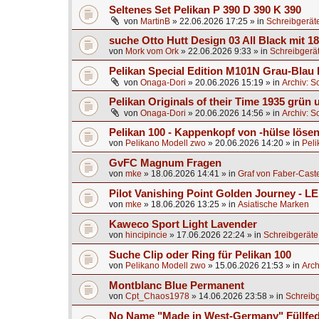
Seltenes Set Pelikan P 390 D 390 K 390
von
MartinB
»
22.06.2026 17:25
» in
Schreibgerät
suche Otto Hutt Design 03 All Black mit 1
von
Mork vom Ork
»
22.06.2026 9:33
» in
Schreibgerä
Pelikan Special Edition M101N Grau-Blau 
von
Onaga-Dori
»
20.06.2026 15:19
» in
Archiv: S
Pelikan Originals of their Time 1935 grün
von
Onaga-Dori
»
20.06.2026 14:56
» in
Archiv: S
Pelikan 100 - Kappenkopf von -hülse lösen
von
Pelikano Modell zwo
»
20.06.2026 14:20
» in
Peli
GvFC Magnum Fragen
von
mke
»
18.06.2026 14:41
» in
Graf von Faber-Caste
Pilot Vanishing Point Golden Journey - L
von
mke
»
18.06.2026 13:25
» in
Asiatische Marken
Kaweco Sport Light Lavender
von
hincipincie
»
17.06.2026 22:24
» in
Schreibgeräte
Suche Clip oder Ring für Pelikan 100
von
Pelikano Modell zwo
»
15.06.2026 21:53
» in
Arch
Montblanc Blue Permanent
von
Cpt_Chaos1978
»
14.06.2026 23:58
» in
Schreibg
No Name "Made in West-Germany" Füllfed