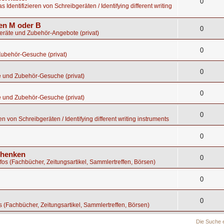
0
s Identifizieren von Schreibgeräten / Identifying different writing
gen M oder B
0
geräte und Zubehör-Angebote (privat)
0
Zubehör-Gesuche (privat)
0
e und Zubehör-Gesuche (privat)
0
e und Zubehör-Gesuche (privat)
0
en von Schreibgeräten / Identifying different writing instruments
0
chenken
0
nfos (Fachbücher, Zeitungsartikel, Sammlertreffen, Börsen)
0
0
os (Fachbücher, Zeitungsartikel, Sammlertreffen, Börsen)
Die Suche 