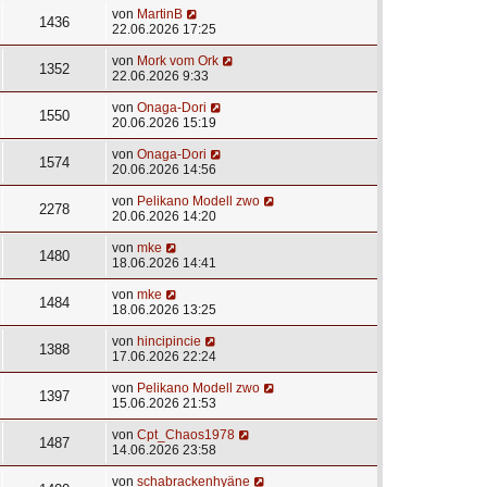
von
MartinB
1436
22.06.2026 17:25
von
Mork vom Ork
1352
22.06.2026 9:33
von
Onaga-Dori
1550
20.06.2026 15:19
von
Onaga-Dori
1574
20.06.2026 14:56
von
Pelikano Modell zwo
2278
20.06.2026 14:20
von
mke
1480
18.06.2026 14:41
von
mke
1484
18.06.2026 13:25
von
hincipincie
1388
17.06.2026 22:24
von
Pelikano Modell zwo
1397
15.06.2026 21:53
von
Cpt_Chaos1978
1487
14.06.2026 23:58
von
schabrackenhyäne