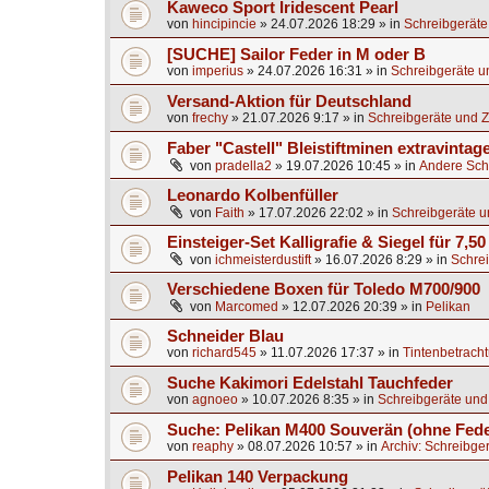
Kaweco Sport Iridescent Pearl
von
hincipincie
»
24.07.2026 18:29
» in
Schreibgeräte
[SUCHE] Sailor Feder in M oder B
von
imperius
»
24.07.2026 16:31
» in
Schreibgeräte u
Versand-Aktion für Deutschland
von
frechy
»
21.07.2026 9:17
» in
Schreibgeräte und Z
Faber "Castell" Bleistiftminen extravintag
von
pradella2
»
19.07.2026 10:45
» in
Andere Sch
Leonardo Kolbenfüller
von
Faith
»
17.07.2026 22:02
» in
Schreibgeräte u
Einsteiger-Set Kalligrafie & Siegel für 7,50
von
ichmeisterdustift
»
16.07.2026 8:29
» in
Schrei
Verschiedene Boxen für Toledo M700/900
von
Marcomed
»
12.07.2026 20:39
» in
Pelikan
Schneider Blau
von
richard545
»
11.07.2026 17:37
» in
Tintenbetrach
Suche Kakimori Edelstahl Tauchfeder
von
agnoeo
»
10.07.2026 8:35
» in
Schreibgeräte und
Suche: Pelikan M400 Souverän (ohne Fede
von
reaphy
»
08.07.2026 10:57
» in
Archiv: Schreibge
Pelikan 140 Verpackung