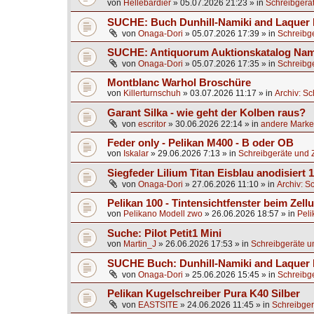
von
Hellebardier
»
05.07.2026 21:23
» in
Schreibgerä
SUCHE: Buch Dunhill-Namiki and Laquer 
von
Onaga-Dori
»
05.07.2026 17:39
» in
Schreibg
SUCHE: Antiquorum Auktionskatalog Nami
von
Onaga-Dori
»
05.07.2026 17:35
» in
Schreibg
Montblanc Warhol Broschüre
von
Killerturnschuh
»
03.07.2026 11:17
» in
Archiv: S
Garant Silka - wie geht der Kolben raus?
von
escritor
»
30.06.2026 22:14
» in
andere Marken
Feder only - Pelikan M400 - B oder OB
von
Iskalar
»
29.06.2026 7:13
» in
Schreibgeräte und 
Siegfeder Lilium Titan Eisblau anodisiert
von
Onaga-Dori
»
27.06.2026 11:10
» in
Archiv: S
Pelikan 100 - Tintensichtfenster beim Zell
von
Pelikano Modell zwo
»
26.06.2026 18:57
» in
Peli
Suche: Pilot Petit1 Mini
von
Martin_J
»
26.06.2026 17:53
» in
Schreibgeräte u
SUCHE Buch: Dunhill-Namiki and Laquer
von
Onaga-Dori
»
25.06.2026 15:45
» in
Schreibg
Pelikan Kugelschreiber Pura K40 Silber
von
EASTSITE
»
24.06.2026 11:45
» in
Schreibger