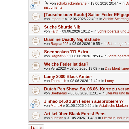
von
schabrackenhyäne
»
13.06.2026 20:47
» in
Da
instruments
[Tausche oder Kaufe] Sailor-Feder EF ge
von
imperius
»
12.06.2026 22:40
» in
Archiv: Schreib
Suche Shuttle Nib
von
Faith
»
09.06.2026 10:12
» in
Schreibgeräte und 
Diamine Deadly Nightshade
von
Ragnar295
»
08.06.2026 19:55
» in
Schreibgerät
Soennecken 111 Extra
von
Ragnar295
»
08.06.2026 19:53
» in
Schreibgerät
Welche Feder ist das?
von
Vera2023
»
08.06.2026 19:08
» in
Das Identifizier
Lamy 2000 Black Amber
von
Thomas K
»
08.06.2026 11:42
» in
Lamy
Dutch Pen Show, Sa. 06.06. Karte zu vers
von
Boetheras
»
03.06.2026 11:31
» in
Literatur und I
Jinhao x450 zum Federn ausprobieren?
von
MariaH
»
01.06.2026 9:25
» in
Asiatische Marken
Artikel über Black Forest Pens
von
buchfan
»
31.05.2026 11:48
» in
Literatur und Inf