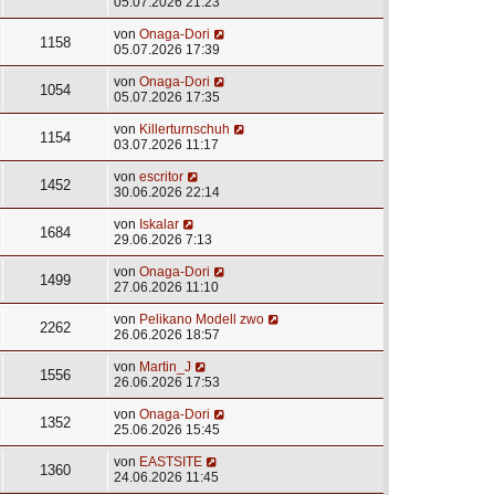
05.07.2026 21:23
von
Onaga-Dori
1158
05.07.2026 17:39
von
Onaga-Dori
1054
05.07.2026 17:35
von
Killerturnschuh
1154
03.07.2026 11:17
von
escritor
1452
30.06.2026 22:14
von
Iskalar
1684
29.06.2026 7:13
von
Onaga-Dori
1499
27.06.2026 11:10
von
Pelikano Modell zwo
2262
26.06.2026 18:57
von
Martin_J
1556
26.06.2026 17:53
von
Onaga-Dori
1352
25.06.2026 15:45
von
EASTSITE
1360
24.06.2026 11:45