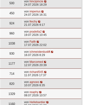
von
hincipincie
500
24.07.2026 18:29
von
imperius
450
24.07.2026 16:31
von
frechy
924
21.07.2026 9:17
von
pradella2
960
19.07.2026 10:45
von
Faith
1038
17.07.2026 22:02
von
ichmeisterdustift
930
16.07.2026 8:29
von
Marcomed
1177
12.07.2026 20:39
von
richard545
714
11.07.2026 17:37
von
agnoeo
820
10.07.2026 8:35
von
reaphy
1329
08.07.2026 10:57
von
Hellebardier
1160