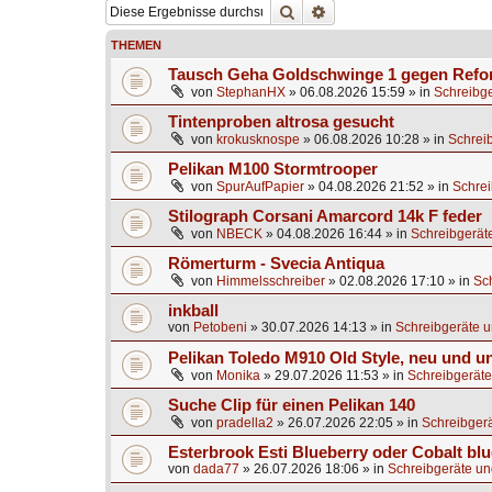
Suche
Erweiterte Suche
THEMEN
Tausch Geha Goldschwinge 1 gegen Ref
von
StephanHX
»
06.08.2026 15:59
» in
Schreibge
Tintenproben altrosa gesucht
von
krokusknospe
»
06.08.2026 10:28
» in
Schrei
Pelikan M100 Stormtrooper
von
SpurAufPapier
»
04.08.2026 21:52
» in
Schrei
Stilograph Corsani Amarcord 14k F feder
von
NBECK
»
04.08.2026 16:44
» in
Schreibgerät
Römerturm - Svecia Antiqua
von
Himmelsschreiber
»
02.08.2026 17:10
» in
Sc
inkball
von
Petobeni
»
30.07.2026 14:13
» in
Schreibgeräte u
Pelikan Toledo M910 Old Style, neu und u
von
Monika
»
29.07.2026 11:53
» in
Schreibgeräte
Suche Clip für einen Pelikan 140
von
pradella2
»
26.07.2026 22:05
» in
Schreibgerä
Esterbrook Esti Blueberry oder Cobalt blu
von
dada77
»
26.07.2026 18:06
» in
Schreibgeräte un