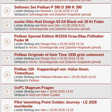
Verfasst in
Schreibgeräte und Zubehör-Angebote (privat)
Seltenes Set Pelikan P 390 D 390 K 390
Letzter Beitrag von
MartinB
«
22.06.2026 17:25
Verfasst in
Schreibgeräte und Zubehör-Angebote (privat)
suche Otto Hutt Design 03 All Black mit 18 Kt Feder
Letzter Beitrag von
Mork vom Ork
«
22.06.2026 9:33
Verfasst in
Schreibgeräte und Zubehör-Gesuche (privat)
Pelikan Special Edition M101N Grau-Blau Füllhalter
Feder M
Letzter Beitrag von
Onaga-Dori
«
20.06.2026 15:19
Verfasst in
Archiv: Schreibgeräte und Zubehör-Angebote (privat)
Pelikan Originals of their Time 1935 grün unbenutzt
Letzter Beitrag von
Onaga-Dori
«
20.06.2026 14:56
Verfasst in
Archiv: Schreibgeräte und Zubehör-Angebote (privat)
Pelikan 100 - Kappenkopf von -hülse lösen,
Tintenfluss
Letzter Beitrag von
Pelikano Modell zwo
«
20.06.2026 14:20
Verfasst in
Pelikan
GvFC Magnum Fragen
Letzter Beitrag von
mke
«
18.06.2026 14:41
Verfasst in
Graf von Faber-Castell
Pilot Vanishing Point Golden Journey - LE 2026
worldwide
Letzter Beitrag von
mke
«
18.06.2026 13:25