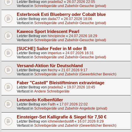
Letzter Beitrag von
pradella2
«
26.07.2026 22:05
Verfasst in
Schreibgeräte und Zubehör-Gesuche (privat)
Esterbrook Esti Blueberry oder Cobalt blue
Letzter Beitrag von
dada77
«
26.07.2026 18:06
Verfasst in
Schreibgeräte und Zubehör-Gesuche (privat)
Kaweco Sport Iridescent Pearl
Letzter Beitrag von
hincipincie
«
24.07.2026 18:29
Verfasst in
Schreibgeräte und Zubehör-Gesuche (privat)
[SUCHE] Sailor Feder in M oder B
Letzter Beitrag von
imperius
«
24.07.2026 16:31
Verfasst in
Schreibgeräte und Zubehör-Gesuche (privat)
Versand-Aktion für Deutschland
Letzter Beitrag von
frechy
«
21.07.2026 9:17
Verfasst in
Schreibgeräte und Zubehör (Gewerblicher Bereich)
Faber "Castell" Bleistiftminen extravintage
Letzter Beitrag von
pradella2
«
19.07.2026 10:45
Verfasst in
Andere Schreibgeräte
Leonardo Kolbenfüller
Letzter Beitrag von
Faith
«
17.07.2026 22:02
Verfasst in
Schreibgeräte und Zubehör-Angebote (privat)
Einsteiger-Set Kalligrafie & Siegel für 7,50 €
Letzter Beitrag von
ichmeisterdustift
«
16.07.2026 8:29
Verfasst in
Schreibgeräte und Zubehör (Gewerblicher Bereich)