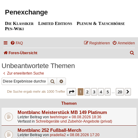
Penexchange
Die Klassiker
Limited Editions
Plenum & Tauschbörse
Pen-Wiki
FAQ
Registrieren
Anmelden
S
Foren-Übersicht
u
Unbeantwortete Themen
c
Zur erweiterten Suche
h
Suche
Erweiterte Suche
e
Seite
1
von
20
1
2
3
4
5
20
Nä
Die Suche ergab mehr als 1000 Treffer
…
Themen
Montblanc Meisterstück MB 149 Platinum
Letzter Beitrag von
twehringer
«
08.08.2026 18:36
Verfasst in
Schreibgeräte und Zubehör-Angebote (privat)
Montblanc 252 Fußball-Merch
Letzter Beitrag von
pradella2
«
08.08.2026 17:20