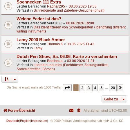
Soennecken 111 Extra
Letzter Beitrag von
Ragnar295
«
08.06.2026 19:53
Verfasst in
Schreibgeräte und Zubehör-Gesuche (privat)
Welche Feder ist das?
Letzter Beitrag von
Vera2023
«
08.06.2026 19:08
Verfasst in
Das Identifizieren von Schreibgeräten / Identifying different
writing instruments
Lamy 2000 Black Amber
Letzter Beitrag von
Thomas K
«
08.06.2026 11:42
Verfasst in
Lamy
Dutch Pen Show, Sa. 06.06. Karte zu verschenken
Letzter Beitrag von
Boetheras
«
03.06.2026 11:31
Verfasst in
Literatur und Infos (Fachbücher, Zeitungsartikel,
Sammlertreffen, Börsen)
Seite
1
von
20
1
2
3
4
5
20
Nä
Die Suche ergab mehr als 1000 Treffer
…
Gehe zu
Foren-Übersicht
Alle Zeiten sind
UTC+02:00
Deutsch
|
English
|
Impressum
| © 2009 Pelikan Vertriebsgesellschaft mbH & Co. KG