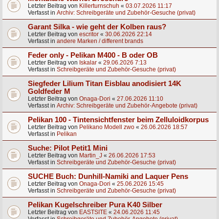
Letzter Beitrag von
Killerturnschuh
«
03.07.2026 11:17
Verfasst in
Archiv: Schreibgeräte und Zubehör-Gesuche (privat)
Garant Silka - wie geht der Kolben raus?
Letzter Beitrag von
escritor
«
30.06.2026 22:14
Verfasst in
andere Marken / different brands
Feder only - Pelikan M400 - B oder OB
Letzter Beitrag von
Iskalar
«
29.06.2026 7:13
Verfasst in
Schreibgeräte und Zubehör-Gesuche (privat)
Siegfeder Lilium Titan Eisblau anodisiert 14K
Goldfeder M
Letzter Beitrag von
Onaga-Dori
«
27.06.2026 11:10
Verfasst in
Archiv: Schreibgeräte und Zubehör-Angebote (privat)
Pelikan 100 - Tintensichtfenster beim Zelluloidkorpus
Letzter Beitrag von
Pelikano Modell zwo
«
26.06.2026 18:57
Verfasst in
Pelikan
Suche: Pilot Petit1 Mini
Letzter Beitrag von
Martin_J
«
26.06.2026 17:53
Verfasst in
Schreibgeräte und Zubehör-Gesuche (privat)
SUCHE Buch: Dunhill-Namiki and Laquer Pens
Letzter Beitrag von
Onaga-Dori
«
25.06.2026 15:45
Verfasst in
Schreibgeräte und Zubehör-Gesuche (privat)
Pelikan Kugelschreiber Pura K40 Silber
Letzter Beitrag von
EASTSITE
«
24.06.2026 11:45