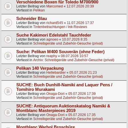
Verschiedene Boxen für Toledo M700/900
Letzter Beitrag von
Marcomed
«
12.07.2026 20:39
Verfasst in
Pelikan
Schneider Blau
Letzter Beitrag von
richard545
«
11.07.2026 17:37
Verfasst in
Tintenbetrachtungen / Ink-Reviews
Suche Kakimori Edelstahl Tauchfeder
Letzter Beitrag von
agnoeo
«
10.07.2026 8:35
Verfasst in
Schreibgeräte und Zubehör-Gesuche (privat)
Suche: Pelikan M400 Souverän (ohne Feder)
Letzter Beitrag von
reaphy
«
08.07.2026 10:57
Verfasst in
Archiv: Schreibgeräte und Zubehör-Gesuche (privat)
Pelikan 140 Verpackung
Letzter Beitrag von
Hellebardier
«
05.07.2026 21:23
Verfasst in
Schreibgeräte und Zubehör-Gesuche (privat)
SUCHE: Buch Dunhill-Namiki and Laquer Pens /
Tomihiro Murakami
Letzter Beitrag von
Onaga-Dori
«
05.07.2026 17:39
Verfasst in
Schreibgeräte und Zubehör-Gesuche (privat)
SUCHE: Antiquorum Auktionskatalog Namiki &
Montblanc Masterpieces 2019
Letzter Beitrag von
Onaga-Dori
«
05.07.2026 17:35
Verfasst in
Schreibgeräte und Zubehör-Gesuche (privat)
Montblanc Warhol Broschüre