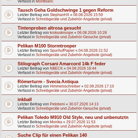
Verfasst in
Montblanc
Tausch Geha Goldschwinge 1 gegen Reform
Letzter Beitrag von
StephanHX
«
06.08.2026 15:59
Verfasst in
Schreibgeräte und Zubehör-Angebote (privat)
Tintenproben altrosa gesucht
Letzter Beitrag von
krokusknospe
«
06.08.2026 10:28
Verfasst in
Schreibgeräte und Zubehör-Gesuche (privat)
Pelikan M100 Stormtrooper
Letzter Beitrag von
SpurAufPapier
«
04.08.2026 21:52
Verfasst in
Schreibgeräte und Zubehör-Angebote (privat)
Stilograph Corsani Amarcord 14k F feder
Letzter Beitrag von
NBECK
«
04.08.2026 16:44
Verfasst in
Schreibgeräte und Zubehör-Angebote (privat)
Römerturm - Svecia Antiqua
Letzter Beitrag von
Himmelsschreiber
«
02.08.2026 17:10
Verfasst in
Schreibgeräte und Zubehör-Angebote (privat)
inkball
Letzter Beitrag von
Petobeni
«
30.07.2026 14:13
Verfasst in
Schreibgeräte und Zubehör-Gesuche (privat)
Pelikan Toledo M910 Old Style, neu und unbenutztn
Letzter Beitrag von
Monika
«
29.07.2026 11:53
Verfasst in
Schreibgeräte und Zubehör-Angebote (privat)
Suche Clip für einen Pelikan 140