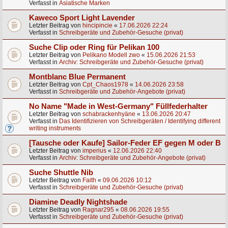
Verfasst in
Asiatische Marken
Kaweco Sport Light Lavender
Letzter Beitrag von
hincipincie
«
17.06.2026 22:24
Verfasst in
Schreibgeräte und Zubehör-Gesuche (privat)
Suche Clip oder Ring für Pelikan 100
Letzter Beitrag von
Pelikano Modell zwo
«
15.06.2026 21:53
Verfasst in
Archiv: Schreibgeräte und Zubehör-Gesuche (privat)
Montblanc Blue Permanent
Letzter Beitrag von
Cpt_Chaos1978
«
14.06.2026 23:58
Verfasst in
Schreibgeräte und Zubehör-Angebote (privat)
No Name "Made in West-Germany" Füllfederhalter
Letzter Beitrag von
schabrackenhyäne
«
13.06.2026 20:47
Verfasst in
Das Identifizieren von Schreibgeräten / Identifying different
writing instruments
[Tausche oder Kaufe] Sailor-Feder EF gegen M oder B
Letzter Beitrag von
imperius
«
12.06.2026 22:40
Verfasst in
Archiv: Schreibgeräte und Zubehör-Angebote (privat)
Suche Shuttle Nib
Letzter Beitrag von
Faith
«
09.06.2026 10:12
Verfasst in
Schreibgeräte und Zubehör-Gesuche (privat)
Diamine Deadly Nightshade
Letzter Beitrag von
Ragnar295
«
08.06.2026 19:55
Verfasst in
Schreibgeräte und Zubehör-Gesuche (privat)