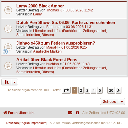
Lamy 2000 Black Amber
Letzter Beitrag von
Thomas K
«
08.06.2026 11:42
Verfasst in
Lamy
Dutch Pen Show, Sa. 06.06. Karte zu verschenken
Letzter Beitrag von
Boetheras
«
03.06.2026 11:31
Verfasst in
Literatur und Infos (Fachbücher, Zeitungsartikel,
Sammlertreffen, Börsen)
Jinhao x450 zum Federn ausprobieren?
Letzter Beitrag von
MariaH
«
01.06.2026 9:25
Verfasst in
Asiatische Marken
Artikel über Black Forest Pens
Letzter Beitrag von
buchfan
«
31.05.2026 11:48
Verfasst in
Literatur und Infos (Fachbücher, Zeitungsartikel,
Sammlertreffen, Börsen)
Seite
1
von
20
1
2
3
4
5
20
Nä
Die Suche ergab mehr als 1000 Treffer
…
Gehe zu
Foren-Übersicht
Alle Zeiten sind
UTC+02:00
Deutsch
|
English
|
Impressum
| © 2009 Pelikan Vertriebsgesellschaft mbH & Co. KG