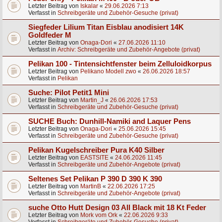
Letzter Beitrag von
Iskalar
«
29.06.2026 7:13
Verfasst in
Schreibgeräte und Zubehör-Gesuche (privat)
Siegfeder Lilium Titan Eisblau anodisiert 14K
Goldfeder M
Letzter Beitrag von
Onaga-Dori
«
27.06.2026 11:10
Verfasst in
Archiv: Schreibgeräte und Zubehör-Angebote (privat)
Pelikan 100 - Tintensichtfenster beim Zelluloidkorpus
Letzter Beitrag von
Pelikano Modell zwo
«
26.06.2026 18:57
Verfasst in
Pelikan
Suche: Pilot Petit1 Mini
Letzter Beitrag von
Martin_J
«
26.06.2026 17:53
Verfasst in
Schreibgeräte und Zubehör-Gesuche (privat)
SUCHE Buch: Dunhill-Namiki and Laquer Pens
Letzter Beitrag von
Onaga-Dori
«
25.06.2026 15:45
Verfasst in
Schreibgeräte und Zubehör-Gesuche (privat)
Pelikan Kugelschreiber Pura K40 Silber
Letzter Beitrag von
EASTSITE
«
24.06.2026 11:45
Verfasst in
Schreibgeräte und Zubehör-Angebote (privat)
Seltenes Set Pelikan P 390 D 390 K 390
Letzter Beitrag von
MartinB
«
22.06.2026 17:25
Verfasst in
Schreibgeräte und Zubehör-Angebote (privat)
suche Otto Hutt Design 03 All Black mit 18 Kt Feder
Letzter Beitrag von
Mork vom Ork
«
22.06.2026 9:33