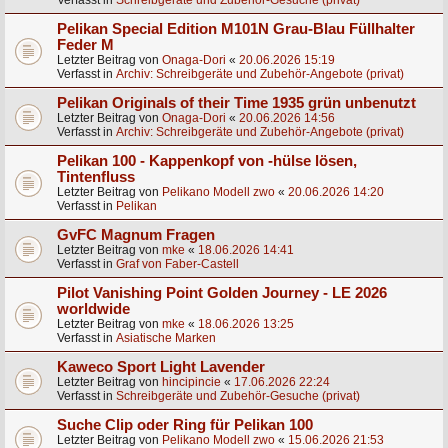
Verfasst in
Schreibgeräte und Zubehör-Gesuche (privat)
Pelikan Special Edition M101N Grau-Blau Füllhalter
Feder M
Letzter Beitrag von
Onaga-Dori
«
20.06.2026 15:19
Verfasst in
Archiv: Schreibgeräte und Zubehör-Angebote (privat)
Pelikan Originals of their Time 1935 grün unbenutzt
Letzter Beitrag von
Onaga-Dori
«
20.06.2026 14:56
Verfasst in
Archiv: Schreibgeräte und Zubehör-Angebote (privat)
Pelikan 100 - Kappenkopf von -hülse lösen,
Tintenfluss
Letzter Beitrag von
Pelikano Modell zwo
«
20.06.2026 14:20
Verfasst in
Pelikan
GvFC Magnum Fragen
Letzter Beitrag von
mke
«
18.06.2026 14:41
Verfasst in
Graf von Faber-Castell
Pilot Vanishing Point Golden Journey - LE 2026
worldwide
Letzter Beitrag von
mke
«
18.06.2026 13:25
Verfasst in
Asiatische Marken
Kaweco Sport Light Lavender
Letzter Beitrag von
hincipincie
«
17.06.2026 22:24
Verfasst in
Schreibgeräte und Zubehör-Gesuche (privat)
Suche Clip oder Ring für Pelikan 100
Letzter Beitrag von
Pelikano Modell zwo
«
15.06.2026 21:53