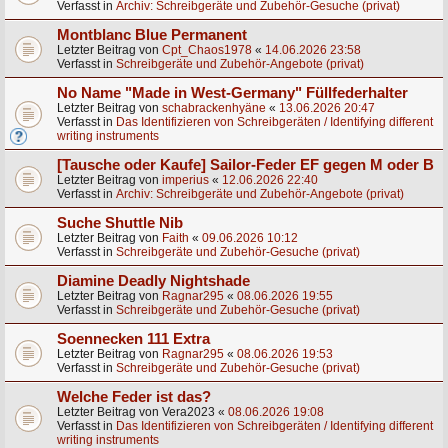
Verfasst in
Archiv: Schreibgeräte und Zubehör-Gesuche (privat)
Montblanc Blue Permanent
Letzter Beitrag von
Cpt_Chaos1978
«
14.06.2026 23:58
Verfasst in
Schreibgeräte und Zubehör-Angebote (privat)
No Name "Made in West-Germany" Füllfederhalter
Letzter Beitrag von
schabrackenhyäne
«
13.06.2026 20:47
Verfasst in
Das Identifizieren von Schreibgeräten / Identifying different
writing instruments
[Tausche oder Kaufe] Sailor-Feder EF gegen M oder B
Letzter Beitrag von
imperius
«
12.06.2026 22:40
Verfasst in
Archiv: Schreibgeräte und Zubehör-Angebote (privat)
Suche Shuttle Nib
Letzter Beitrag von
Faith
«
09.06.2026 10:12
Verfasst in
Schreibgeräte und Zubehör-Gesuche (privat)
Diamine Deadly Nightshade
Letzter Beitrag von
Ragnar295
«
08.06.2026 19:55
Verfasst in
Schreibgeräte und Zubehör-Gesuche (privat)
Soennecken 111 Extra
Letzter Beitrag von
Ragnar295
«
08.06.2026 19:53
Verfasst in
Schreibgeräte und Zubehör-Gesuche (privat)
Welche Feder ist das?
Letzter Beitrag von
Vera2023
«
08.06.2026 19:08
Verfasst in
Das Identifizieren von Schreibgeräten / Identifying different
writing instruments