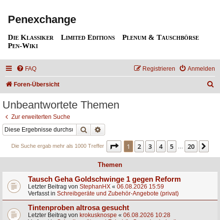
Penexchange
Die Klassiker
Limited Editions
Plenum & Tauschbörse
Pen-Wiki
FAQ
Registrieren
Anmelden
S
Foren-Übersicht
u
Unbeantwortete Themen
c
Zur erweiterten Suche
h
Suche
Erweiterte Suche
e
Seite
1
von
20
1
2
3
4
5
20
Nä
Die Suche ergab mehr als 1000 Treffer
…
Themen
Tausch Geha Goldschwinge 1 gegen Reform
Letzter Beitrag von
StephanHX
«
06.08.2026 15:59
Verfasst in
Schreibgeräte und Zubehör-Angebote (privat)
Tintenproben altrosa gesucht
Letzter Beitrag von
krokusknospe
«
06.08.2026 10:28