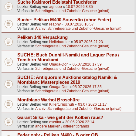
Suche Kakimori Edelstahl Tauchfeder
Letzter Beitrag von
agnoeo
«
10.07.2026 8:35
Verfasst in
Schreibgeräte und Zubehör-Gesuche (privat)
Suche: Pelikan M400 Souverän (ohne Feder)
Letzter Beitrag von
reaphy
«
08.07.2026 10:57
Verfasst in
Archiv: Schreibgeräte und Zubehör-Gesuche (privat)
Pelikan 140 Verpackung
Letzter Beitrag von
Hellebardier
«
05.07.2026 21:23
Verfasst in
Schreibgeräte und Zubehör-Gesuche (privat)
SUCHE: Buch Dunhill-Namiki and Laquer Pens /
Tomihiro Murakami
Letzter Beitrag von
Onaga-Dori
«
05.07.2026 17:39
Verfasst in
Schreibgeräte und Zubehör-Gesuche (privat)
SUCHE: Antiquorum Auktionskatalog Namiki &
Montblanc Masterpieces 2019
Letzter Beitrag von
Onaga-Dori
«
05.07.2026 17:35
Verfasst in
Schreibgeräte und Zubehör-Gesuche (privat)
Montblanc Warhol Broschüre
Letzter Beitrag von
Killerturnschuh
«
03.07.2026 11:17
Verfasst in
Archiv: Schreibgeräte und Zubehör-Gesuche (privat)
Garant Silka - wie geht der Kolben raus?
Letzter Beitrag von
escritor
«
30.06.2026 22:14
Verfasst in
andere Marken / different brands
Feder only - Pelikan M400 - B oder OB