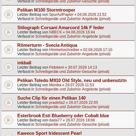
Verfasst in
Schreibgeräte und Zubehör-Gesuche (privat)
Pelikan M100 Stormtrooper
Letzter Beitrag von
SpurAufPapier
«
04.08.2026 21:52
Verfasst in
Schreibgeräte und Zubehör-Angebote (privat)
Stilograph Corsani Amarcord 14k F feder
Letzter Beitrag von
NBECK
«
04.08.2026 16:44
Verfasst in
Schreibgeräte und Zubehör-Angebote (privat)
Römerturm - Svecia Antiqua
Letzter Beitrag von
Himmelsschreiber
«
02.08.2026 17:10
Verfasst in
Schreibgeräte und Zubehör-Angebote (privat)
inkball
Letzter Beitrag von
Petobeni
«
30.07.2026 14:13
Verfasst in
Schreibgeräte und Zubehör-Gesuche (privat)
Pelikan Toledo M910 Old Style, neu und unbenutztn
Letzter Beitrag von
Monika
«
29.07.2026 11:53
Verfasst in
Schreibgeräte und Zubehör-Angebote (privat)
Suche Clip für einen Pelikan 140
Letzter Beitrag von
pradella2
«
26.07.2026 22:05
Verfasst in
Schreibgeräte und Zubehör-Gesuche (privat)
Esterbrook Esti Blueberry oder Cobalt blue
Letzter Beitrag von
dada77
«
26.07.2026 18:06
Verfasst in
Schreibgeräte und Zubehör-Gesuche (privat)
Kaweco Sport Iridescent Pearl