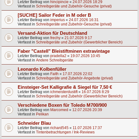
Letzter Beitrag von
hincipincie
«
24.07.2026 18:29
Verfasst in
Schreibgeräte und Zubehör-Gesuche (privat)
[SUCHE] Sailor Feder in M oder B
Letzter Beitrag von
imperius
«
24.07.2026 16:31
Verfasst in
Schreibgeräte und Zubehör-Gesuche (privat)
Versand-Aktion für Deutschland
Letzter Beitrag von
frechy
«
21.07.2026 9:17
Verfasst in
Schreibgeräte und Zubehör (Gewerblicher Bereich)
Faber "Castell" Bleistiftminen extravintage
Letzter Beitrag von
pradella2
«
19.07.2026 10:45
Verfasst in
Andere Schreibgeräte
Leonardo Kolbenfüller
Letzter Beitrag von
Faith
«
17.07.2026 22:02
Verfasst in
Schreibgeräte und Zubehör-Angebote (privat)
Einsteiger-Set Kalligrafie & Siegel für 7,50 €
Letzter Beitrag von
ichmeisterdustift
«
16.07.2026 8:29
Verfasst in
Schreibgeräte und Zubehör (Gewerblicher Bereich)
Verschiedene Boxen für Toledo M700/900
Letzter Beitrag von
Marcomed
«
12.07.2026 20:39
Verfasst in
Pelikan
Schneider Blau
Letzter Beitrag von
richard545
«
11.07.2026 17:37
Verfasst in
Tintenbetrachtungen / Ink-Reviews