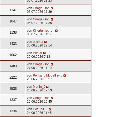
05.07.2026 21:23
von
Onaga-Dori
1147
05.07.2026 17:39
von
Onaga-Dori
1047
05.07.2026 17:35
von
Killerturnschuh
1138
03.07.2026 11:17
von
escritor
1433
30.06.2026 22:14
von
Iskalar
1662
29.06.2026 7:13
von
Onaga-Dori
1480
27.06.2026 11:10
von
Pelikano Modell zwo
2222
26.06.2026 18:57
von
Martin_J
1536
26.06.2026 17:53
von
Onaga-Dori
1337
25.06.2026 15:45
von
EASTSITE
1334
24.06.2026 11:45