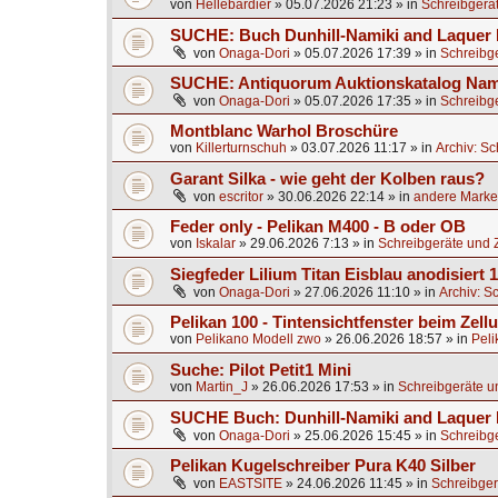
von
Hellebardier
»
05.07.2026 21:23
» in
Schreibgerä
SUCHE: Buch Dunhill-Namiki and Laquer 
von
Onaga-Dori
»
05.07.2026 17:39
» in
Schreibg
SUCHE: Antiquorum Auktionskatalog Nami
von
Onaga-Dori
»
05.07.2026 17:35
» in
Schreibg
Montblanc Warhol Broschüre
von
Killerturnschuh
»
03.07.2026 11:17
» in
Archiv: S
Garant Silka - wie geht der Kolben raus?
von
escritor
»
30.06.2026 22:14
» in
andere Marken
Feder only - Pelikan M400 - B oder OB
von
Iskalar
»
29.06.2026 7:13
» in
Schreibgeräte und 
Siegfeder Lilium Titan Eisblau anodisiert
von
Onaga-Dori
»
27.06.2026 11:10
» in
Archiv: S
Pelikan 100 - Tintensichtfenster beim Zell
von
Pelikano Modell zwo
»
26.06.2026 18:57
» in
Peli
Suche: Pilot Petit1 Mini
von
Martin_J
»
26.06.2026 17:53
» in
Schreibgeräte u
SUCHE Buch: Dunhill-Namiki and Laquer
von
Onaga-Dori
»
25.06.2026 15:45
» in
Schreibg
Pelikan Kugelschreiber Pura K40 Silber
von
EASTSITE
»
24.06.2026 11:45
» in
Schreibger