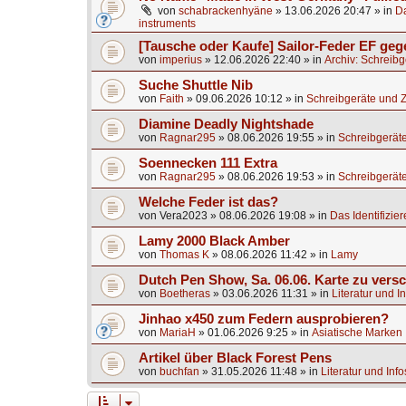
von
schabrackenhyäne
»
13.06.2026 20:47
» in
Da
instruments
[Tausche oder Kaufe] Sailor-Feder EF ge
von
imperius
»
12.06.2026 22:40
» in
Archiv: Schreib
Suche Shuttle Nib
von
Faith
»
09.06.2026 10:12
» in
Schreibgeräte und 
Diamine Deadly Nightshade
von
Ragnar295
»
08.06.2026 19:55
» in
Schreibgerät
Soennecken 111 Extra
von
Ragnar295
»
08.06.2026 19:53
» in
Schreibgerät
Welche Feder ist das?
von
Vera2023
»
08.06.2026 19:08
» in
Das Identifizier
Lamy 2000 Black Amber
von
Thomas K
»
08.06.2026 11:42
» in
Lamy
Dutch Pen Show, Sa. 06.06. Karte zu vers
von
Boetheras
»
03.06.2026 11:31
» in
Literatur und I
Jinhao x450 zum Federn ausprobieren?
von
MariaH
»
01.06.2026 9:25
» in
Asiatische Marken
Artikel über Black Forest Pens
von
buchfan
»
31.05.2026 11:48
» in
Literatur und Inf