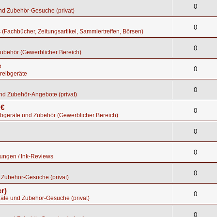
0
nd Zubehör-Gesuche (privat)
0
s (Fachbücher, Zeitungsartikel, Sammlertreffen, Börsen)
0
ubehör (Gewerblicher Bereich)
e
0
reibgeräte
0
nd Zubehör-Angebote (privat)
 €
0
bgeräte und Zubehör (Gewerblicher Bereich)
0
0
tungen / Ink-Reviews
0
 Zubehör-Gesuche (privat)
r)
0
räte und Zubehör-Gesuche (privat)
0