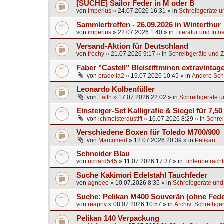
[SUCHE] Sailor Feder in M oder B
von
imperius
»
24.07.2026 16:31
» in
Schreibgeräte u
Sammlertreffen - 26.09.2026 in Winterthur
von
imperius
»
22.07.2026 1:40
» in
Literatur und Info
Versand-Aktion für Deutschland
von
frechy
»
21.07.2026 9:17
» in
Schreibgeräte und Z
Faber "Castell" Bleistiftminen extravintag
von
pradella2
»
19.07.2026 10:45
» in
Andere Sch
Leonardo Kolbenfüller
von
Faith
»
17.07.2026 22:02
» in
Schreibgeräte u
Einsteiger-Set Kalligrafie & Siegel für 7,50
von
ichmeisterdustift
»
16.07.2026 8:29
» in
Schrei
Verschiedene Boxen für Toledo M700/900
von
Marcomed
»
12.07.2026 20:39
» in
Pelikan
Schneider Blau
von
richard545
»
11.07.2026 17:37
» in
Tintenbetrach
Suche Kakimori Edelstahl Tauchfeder
von
agnoeo
»
10.07.2026 8:35
» in
Schreibgeräte und
Suche: Pelikan M400 Souverän (ohne Fede
von
reaphy
»
08.07.2026 10:57
» in
Archiv: Schreibge
Pelikan 140 Verpackung