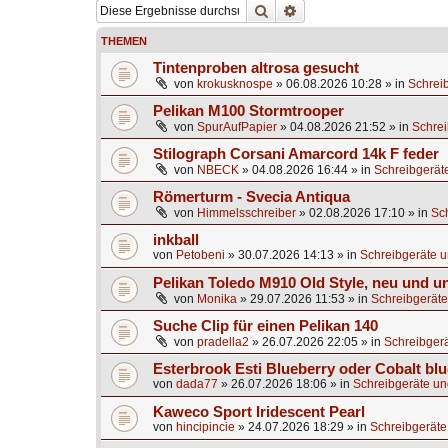
Suche
Erweiterte Suche
THEMEN
Tintenproben altrosa gesucht
von
krokusknospe
»
06.08.2026 10:28
» in
Schrei
Pelikan M100 Stormtrooper
von
SpurAufPapier
»
04.08.2026 21:52
» in
Schrei
Stilograph Corsani Amarcord 14k F feder
von
NBECK
»
04.08.2026 16:44
» in
Schreibgerät
Römerturm - Svecia Antiqua
von
Himmelsschreiber
»
02.08.2026 17:10
» in
Sc
inkball
von
Petobeni
»
30.07.2026 14:13
» in
Schreibgeräte u
Pelikan Toledo M910 Old Style, neu und u
von
Monika
»
29.07.2026 11:53
» in
Schreibgeräte
Suche Clip für einen Pelikan 140
von
pradella2
»
26.07.2026 22:05
» in
Schreibgerä
Esterbrook Esti Blueberry oder Cobalt blu
von
dada77
»
26.07.2026 18:06
» in
Schreibgeräte un
Kaweco Sport Iridescent Pearl
von
hincipincie
»
24.07.2026 18:29
» in
Schreibgeräte