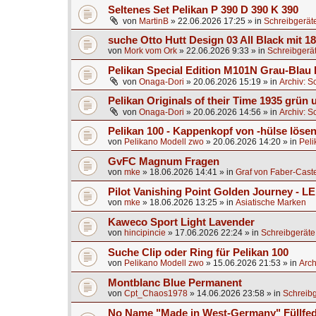
Seltenes Set Pelikan P 390 D 390 K 390
von
MartinB
»
22.06.2026 17:25
» in
Schreibgerät
suche Otto Hutt Design 03 All Black mit 1
von
Mork vom Ork
»
22.06.2026 9:33
» in
Schreibgerä
Pelikan Special Edition M101N Grau-Blau 
von
Onaga-Dori
»
20.06.2026 15:19
» in
Archiv: S
Pelikan Originals of their Time 1935 grün
von
Onaga-Dori
»
20.06.2026 14:56
» in
Archiv: S
Pelikan 100 - Kappenkopf von -hülse lösen
von
Pelikano Modell zwo
»
20.06.2026 14:20
» in
Peli
GvFC Magnum Fragen
von
mke
»
18.06.2026 14:41
» in
Graf von Faber-Caste
Pilot Vanishing Point Golden Journey - L
von
mke
»
18.06.2026 13:25
» in
Asiatische Marken
Kaweco Sport Light Lavender
von
hincipincie
»
17.06.2026 22:24
» in
Schreibgeräte
Suche Clip oder Ring für Pelikan 100
von
Pelikano Modell zwo
»
15.06.2026 21:53
» in
Arch
Montblanc Blue Permanent
von
Cpt_Chaos1978
»
14.06.2026 23:58
» in
Schreibg
No Name "Made in West-Germany" Füllfed