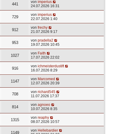
von
imperius
441
24.07.2026 16:31
von
imperius
729
22.07.2026 1:40
von
frechy
912
21.07.2026 9:17
von
pradella2
953
19.07.2026 10:45
von
Faith
1027
17.07.2026 22:02
von
ichmeisterdustift
916
16.07.2026 8:29
von
Marcomed
1147
12.07.2026 20:39
von
richard545
708
11.07.2026 17:37
von
agnoeo
814
10.07.2026 8:35
von
reaphy
1315
08.07.2026 10:57
von
Hellebardier
1149