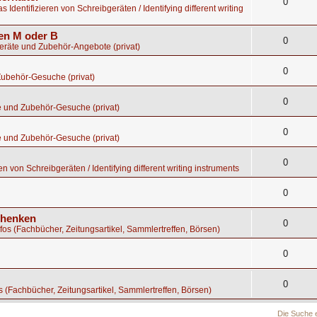
0
s Identifizieren von Schreibgeräten / Identifying different writing
gen M oder B
0
geräte und Zubehör-Angebote (privat)
0
Zubehör-Gesuche (privat)
0
e und Zubehör-Gesuche (privat)
0
e und Zubehör-Gesuche (privat)
0
en von Schreibgeräten / Identifying different writing instruments
0
chenken
0
nfos (Fachbücher, Zeitungsartikel, Sammlertreffen, Börsen)
0
0
os (Fachbücher, Zeitungsartikel, Sammlertreffen, Börsen)
Die Suche 