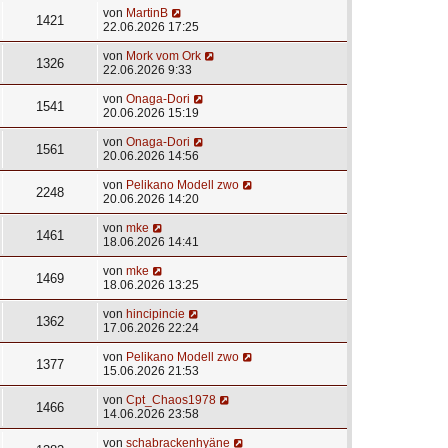
von
MartinB
1421
22.06.2026 17:25
von
Mork vom Ork
1326
22.06.2026 9:33
von
Onaga-Dori
1541
20.06.2026 15:19
von
Onaga-Dori
1561
20.06.2026 14:56
von
Pelikano Modell zwo
2248
20.06.2026 14:20
von
mke
1461
18.06.2026 14:41
von
mke
1469
18.06.2026 13:25
von
hincipincie
1362
17.06.2026 22:24
von
Pelikano Modell zwo
1377
15.06.2026 21:53
von
Cpt_Chaos1978
1466
14.06.2026 23:58
von
schabrackenhyäne