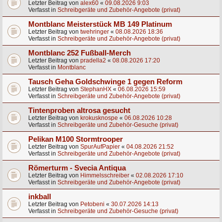
Letzter Beitrag von
alex60
«
09.08.2026 9:03
Verfasst in
Schreibgeräte und Zubehör-Angebote (privat)
Montblanc Meisterstück MB 149 Platinum
Letzter Beitrag von
twehringer
«
08.08.2026 18:36
Verfasst in
Schreibgeräte und Zubehör-Angebote (privat)
Montblanc 252 Fußball-Merch
Letzter Beitrag von
pradella2
«
08.08.2026 17:20
Verfasst in
Montblanc
Tausch Geha Goldschwinge 1 gegen Reform
Letzter Beitrag von
StephanHX
«
06.08.2026 15:59
Verfasst in
Schreibgeräte und Zubehör-Angebote (privat)
Tintenproben altrosa gesucht
Letzter Beitrag von
krokusknospe
«
06.08.2026 10:28
Verfasst in
Schreibgeräte und Zubehör-Gesuche (privat)
Pelikan M100 Stormtrooper
Letzter Beitrag von
SpurAufPapier
«
04.08.2026 21:52
Verfasst in
Schreibgeräte und Zubehör-Angebote (privat)
Römerturm - Svecia Antiqua
Letzter Beitrag von
Himmelsschreiber
«
02.08.2026 17:10
Verfasst in
Schreibgeräte und Zubehör-Angebote (privat)
inkball
Letzter Beitrag von
Petobeni
«
30.07.2026 14:13
Verfasst in
Schreibgeräte und Zubehör-Gesuche (privat)