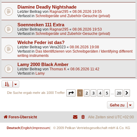
Diamine Deadly Nightshade
Letzter Beitrag von
Ragnar295
«
08.06.2026 19:55
Verfasst in
Schreibgeräte und Zubehör-Gesuche (privat)
Soennecken 111 Extra
Letzter Beitrag von
Ragnar295
«
08.06.2026 19:53
Verfasst in
Schreibgeräte und Zubehör-Gesuche (privat)
Welche Feder ist das?
Letzter Beitrag von
Vera2023
«
08.06.2026 19:08
Verfasst in
Das Identifizieren von Schreibgeräten / Identifying different
writing instruments
Lamy 2000 Black Amber
Letzter Beitrag von
Thomas K
«
08.06.2026 11:42
Verfasst in
Lamy
Seite
1
von
20
1
2
3
4
5
20
Nä
Die Suche ergab mehr als 1000 Treffer
…
Gehe zu
Foren-Übersicht
Alle Zeiten sind
UTC+02:00
Deutsch
|
English
|
Impressum
| © 2009 Pelikan Vertriebsgesellschaft mbH & Co. KG