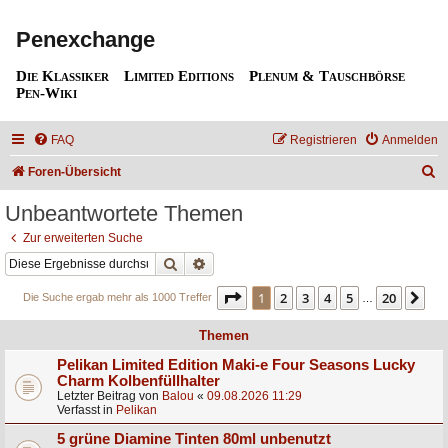
Penexchange
Die Klassiker
Limited Editions
Plenum & Tauschbörse
Pen-Wiki
FAQ
Registrieren
Anmelden
S
Foren-Übersicht
u
Unbeantwortete Themen
c
Zur erweiterten Suche
h
Suche
Erweiterte Suche
e
Seite
1
von
20
1
2
3
4
5
20
Nä
Die Suche ergab mehr als 1000 Treffer
…
Themen
Pelikan Limited Edition Maki-e Four Seasons Lucky
Charm Kolbenfüllhalter
Letzter Beitrag von
Balou
«
09.08.2026 11:29
Verfasst in
Pelikan
5 grüne Diamine Tinten 80ml unbenutzt