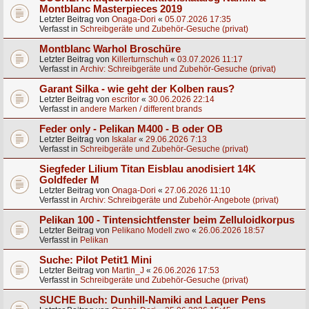
Montblanc Masterpieces 2019
Letzter Beitrag von
Onaga-Dori
«
05.07.2026 17:35
Verfasst in
Schreibgeräte und Zubehör-Gesuche (privat)
Montblanc Warhol Broschüre
Letzter Beitrag von
Killerturnschuh
«
03.07.2026 11:17
Verfasst in
Archiv: Schreibgeräte und Zubehör-Gesuche (privat)
Garant Silka - wie geht der Kolben raus?
Letzter Beitrag von
escritor
«
30.06.2026 22:14
Verfasst in
andere Marken / different brands
Feder only - Pelikan M400 - B oder OB
Letzter Beitrag von
Iskalar
«
29.06.2026 7:13
Verfasst in
Schreibgeräte und Zubehör-Gesuche (privat)
Siegfeder Lilium Titan Eisblau anodisiert 14K
Goldfeder M
Letzter Beitrag von
Onaga-Dori
«
27.06.2026 11:10
Verfasst in
Archiv: Schreibgeräte und Zubehör-Angebote (privat)
Pelikan 100 - Tintensichtfenster beim Zelluloidkorpus
Letzter Beitrag von
Pelikano Modell zwo
«
26.06.2026 18:57
Verfasst in
Pelikan
Suche: Pilot Petit1 Mini
Letzter Beitrag von
Martin_J
«
26.06.2026 17:53
Verfasst in
Schreibgeräte und Zubehör-Gesuche (privat)
SUCHE Buch: Dunhill-Namiki and Laquer Pens