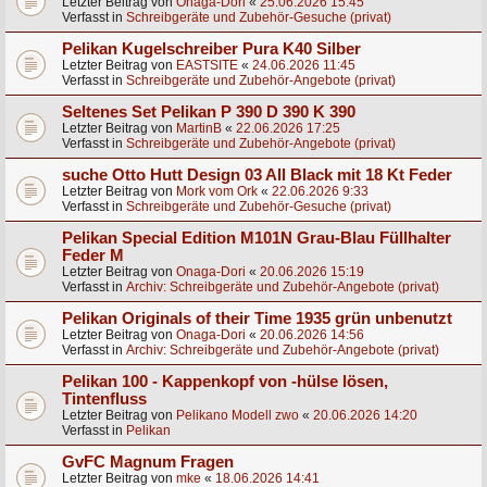
Letzter Beitrag von
Onaga-Dori
«
25.06.2026 15:45
Verfasst in
Schreibgeräte und Zubehör-Gesuche (privat)
Pelikan Kugelschreiber Pura K40 Silber
Letzter Beitrag von
EASTSITE
«
24.06.2026 11:45
Verfasst in
Schreibgeräte und Zubehör-Angebote (privat)
Seltenes Set Pelikan P 390 D 390 K 390
Letzter Beitrag von
MartinB
«
22.06.2026 17:25
Verfasst in
Schreibgeräte und Zubehör-Angebote (privat)
suche Otto Hutt Design 03 All Black mit 18 Kt Feder
Letzter Beitrag von
Mork vom Ork
«
22.06.2026 9:33
Verfasst in
Schreibgeräte und Zubehör-Gesuche (privat)
Pelikan Special Edition M101N Grau-Blau Füllhalter
Feder M
Letzter Beitrag von
Onaga-Dori
«
20.06.2026 15:19
Verfasst in
Archiv: Schreibgeräte und Zubehör-Angebote (privat)
Pelikan Originals of their Time 1935 grün unbenutzt
Letzter Beitrag von
Onaga-Dori
«
20.06.2026 14:56
Verfasst in
Archiv: Schreibgeräte und Zubehör-Angebote (privat)
Pelikan 100 - Kappenkopf von -hülse lösen,
Tintenfluss
Letzter Beitrag von
Pelikano Modell zwo
«
20.06.2026 14:20
Verfasst in
Pelikan
GvFC Magnum Fragen
Letzter Beitrag von
mke
«
18.06.2026 14:41