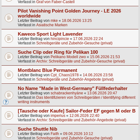
Verfasst in
Graf von Faber-Castell
Pilot Vanishing Point Golden Journey - LE 2026
worldwide
Letzter Beitrag von
mke
«
18.06.2026 13:25
Verfasst in
Asiatische Marken
Kaweco Sport Light Lavender
Letzter Beitrag von
hincipincie
«
17.06.2026 22:24
Verfasst in
Schreibgeräte und Zubehör-Gesuche (privat)
Suche Clip oder Ring für Pelikan 100
Letzter Beitrag von
Pelikano Modell zwo
«
15.06.2026 21:53
Verfasst in
Archiv: Schreibgeräte und Zubehör-Gesuche (privat)
Montblanc Blue Permanent
Letzter Beitrag von
Cpt_Chaos1978
«
14.06.2026 23:58
Verfasst in
Schreibgeräte und Zubehör-Angebote (privat)
No Name "Made in West-Germany" Füllfederhalter
Letzter Beitrag von
schabrackenhyäne
«
13.06.2026 20:47
Verfasst in
Das Identifizieren von Schreibgeräten / Identifying different
writing instruments
[Tausche oder Kaufe] Sailor-Feder EF gegen M oder B
Letzter Beitrag von
imperius
«
12.06.2026 22:40
Verfasst in
Archiv: Schreibgeräte und Zubehör-Angebote (privat)
Suche Shuttle Nib
Letzter Beitrag von
Faith
«
09.06.2026 10:12
Verfasst in
Schreibgeräte und Zubehör-Gesuche (privat)