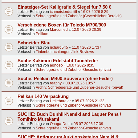
Einsteiger-Set Kalligrafie & Siegel für 7,50 €
Letzter Beitrag von
ichmeisterdustift
«
16.07.2026 8:29
Verfasst in
Schreibgeräte und Zubehör (Gewerblicher Bereich)
Verschiedene Boxen für Toledo M700/900
Letzter Beitrag von
Marcomed
«
12.07.2026 20:39
Verfasst in
Pelikan
Schneider Blau
Letzter Beitrag von
richard545
«
11.07.2026 17:37
Verfasst in
Tintenbetrachtungen / Ink-Reviews
Suche Kakimori Edelstahl Tauchfeder
Letzter Beitrag von
agnoeo
«
10.07.2026 8:35
Verfasst in
Schreibgeräte und Zubehör-Gesuche (privat)
Suche: Pelikan M400 Souverän (ohne Feder)
Letzter Beitrag von
reaphy
«
08.07.2026 10:57
Verfasst in
Archiv: Schreibgeräte und Zubehör-Gesuche (privat)
Pelikan 140 Verpackung
Letzter Beitrag von
Hellebardier
«
05.07.2026 21:23
Verfasst in
Schreibgeräte und Zubehör-Gesuche (privat)
SUCHE: Buch Dunhill-Namiki and Laquer Pens /
Tomihiro Murakami
Letzter Beitrag von
Onaga-Dori
«
05.07.2026 17:39
Verfasst in
Schreibgeräte und Zubehör-Gesuche (privat)
SUCHE: Antiquorum Auktionskatalog Namiki &