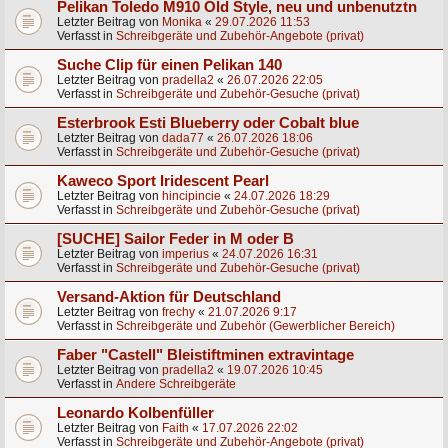
Pelikan Toledo M910 Old Style, neu und unbenutztn
Letzter Beitrag von
Monika
«
29.07.2026 11:53
Verfasst in
Schreibgeräte und Zubehör-Angebote (privat)
Suche Clip für einen Pelikan 140
Letzter Beitrag von
pradella2
«
26.07.2026 22:05
Verfasst in
Schreibgeräte und Zubehör-Gesuche (privat)
Esterbrook Esti Blueberry oder Cobalt blue
Letzter Beitrag von
dada77
«
26.07.2026 18:06
Verfasst in
Schreibgeräte und Zubehör-Gesuche (privat)
Kaweco Sport Iridescent Pearl
Letzter Beitrag von
hincipincie
«
24.07.2026 18:29
Verfasst in
Schreibgeräte und Zubehör-Gesuche (privat)
[SUCHE] Sailor Feder in M oder B
Letzter Beitrag von
imperius
«
24.07.2026 16:31
Verfasst in
Schreibgeräte und Zubehör-Gesuche (privat)
Versand-Aktion für Deutschland
Letzter Beitrag von
frechy
«
21.07.2026 9:17
Verfasst in
Schreibgeräte und Zubehör (Gewerblicher Bereich)
Faber "Castell" Bleistiftminen extravintage
Letzter Beitrag von
pradella2
«
19.07.2026 10:45
Verfasst in
Andere Schreibgeräte
Leonardo Kolbenfüller
Letzter Beitrag von
Faith
«
17.07.2026 22:02
Verfasst in
Schreibgeräte und Zubehör-Angebote (privat)