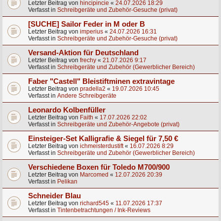
Letzter Beitrag von
hincipincie
«
24.07.2026 18:29
Verfasst in
Schreibgeräte und Zubehör-Gesuche (privat)
[SUCHE] Sailor Feder in M oder B
Letzter Beitrag von
imperius
«
24.07.2026 16:31
Verfasst in
Schreibgeräte und Zubehör-Gesuche (privat)
Versand-Aktion für Deutschland
Letzter Beitrag von
frechy
«
21.07.2026 9:17
Verfasst in
Schreibgeräte und Zubehör (Gewerblicher Bereich)
Faber "Castell" Bleistiftminen extravintage
Letzter Beitrag von
pradella2
«
19.07.2026 10:45
Verfasst in
Andere Schreibgeräte
Leonardo Kolbenfüller
Letzter Beitrag von
Faith
«
17.07.2026 22:02
Verfasst in
Schreibgeräte und Zubehör-Angebote (privat)
Einsteiger-Set Kalligrafie & Siegel für 7,50 €
Letzter Beitrag von
ichmeisterdustift
«
16.07.2026 8:29
Verfasst in
Schreibgeräte und Zubehör (Gewerblicher Bereich)
Verschiedene Boxen für Toledo M700/900
Letzter Beitrag von
Marcomed
«
12.07.2026 20:39
Verfasst in
Pelikan
Schneider Blau
Letzter Beitrag von
richard545
«
11.07.2026 17:37
Verfasst in
Tintenbetrachtungen / Ink-Reviews