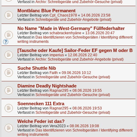
Verfasst in
Archiv: Schreibgeräte und Zubehör-Gesuche (privat)
Montblanc Blue Permanent
Letzter Beitrag von
Cpt_Chaos1978
«
14.06.2026 23:58
Verfasst in
Schreibgeräte und Zubehör-Angebote (privat)
No Name "Made in West-Germany" Füllfederhalter
Letzter Beitrag von
schabrackenhyäne
«
13.06.2026 20:47
Verfasst in
Das Identifizieren von Schreibgeräten / Identifying different
writing instruments
[Tausche oder Kaufe] Sailor-Feder EF gegen M oder B
Letzter Beitrag von
imperius
«
12.06.2026 22:40
Verfasst in
Archiv: Schreibgeräte und Zubehör-Angebote (privat)
Suche Shuttle Nib
Letzter Beitrag von
Faith
«
09.06.2026 10:12
Verfasst in
Schreibgeräte und Zubehör-Gesuche (privat)
Diamine Deadly Nightshade
Letzter Beitrag von
Ragnar295
«
08.06.2026 19:55
Verfasst in
Schreibgeräte und Zubehör-Gesuche (privat)
Soennecken 111 Extra
Letzter Beitrag von
Ragnar295
«
08.06.2026 19:53
Verfasst in
Schreibgeräte und Zubehör-Gesuche (privat)
Welche Feder ist das?
Letzter Beitrag von
Vera2023
«
08.06.2026 19:08
Verfasst in
Das Identifizieren von Schreibgeräten / Identifying different
writing instruments