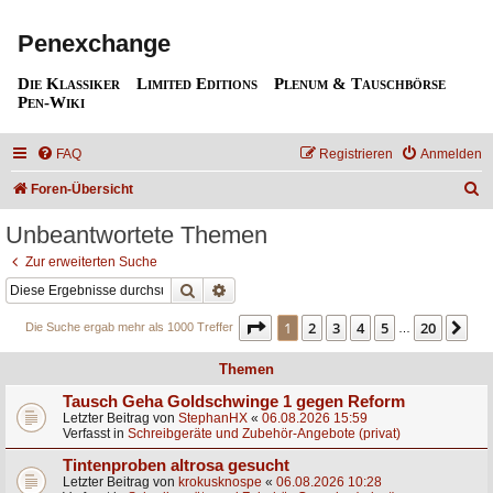
Penexchange
Die Klassiker
Limited Editions
Plenum & Tauschbörse
Pen-Wiki
FAQ
Registrieren
Anmelden
S
Foren-Übersicht
u
Unbeantwortete Themen
c
Zur erweiterten Suche
h
Suche
Erweiterte Suche
e
Seite
1
von
20
1
2
3
4
5
20
Nä
Die Suche ergab mehr als 1000 Treffer
…
Themen
Tausch Geha Goldschwinge 1 gegen Reform
Letzter Beitrag von
StephanHX
«
06.08.2026 15:59
Verfasst in
Schreibgeräte und Zubehör-Angebote (privat)
Tintenproben altrosa gesucht
Letzter Beitrag von
krokusknospe
«
06.08.2026 10:28