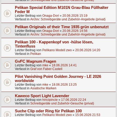
Verfasst in
Schreibgeräte und Zubehör-Gesuche (privat)
Pelikan Special Edition M101N Grau-Blau Füllhalter
Feder M
Letzter Beitrag von
Onaga-Dori
«
20.06.2026 15:19
Verfasst in
Archiv: Schreibgeräte und Zubehör-Angebote (privat)
Pelikan Originals of their Time 1935 grün unbenutzt
Letzter Beitrag von
Onaga-Dori
«
20.06.2026 14:56
Verfasst in
Archiv: Schreibgeräte und Zubehör-Angebote (privat)
Pelikan 100 - Kappenkopf von -hülse lösen,
Tintenfluss
Letzter Beitrag von
Pelikano Modell zwo
«
20.06.2026 14:20
Verfasst in
Pelikan
GvFC Magnum Fragen
Letzter Beitrag von
mke
«
18.06.2026 14:41
Verfasst in
Graf von Faber-Castell
Pilot Vanishing Point Golden Journey - LE 2026
worldwide
Letzter Beitrag von
mke
«
18.06.2026 13:25
Verfasst in
Asiatische Marken
Kaweco Sport Light Lavender
Letzter Beitrag von
hincipincie
«
17.06.2026 22:24
Verfasst in
Schreibgeräte und Zubehör-Gesuche (privat)
Suche Clip oder Ring für Pelikan 100
Letzter Beitrag von
Pelikano Modell zwo
«
15.06.2026 21:53