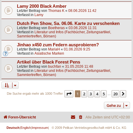
Lamy 2000 Black Amber
Letzter Beitrag von
Thomas K
«
08.06.2026 11:42
Verfasst in
Lamy
Dutch Pen Show, Sa. 06.06. Karte zu verschenken
Letzter Beitrag von
Boetheras
«
03.06.2026 11:31
Verfasst in
Literatur und Infos (Fachbücher, Zeitungsartikel,
Sammlertreffen, Börsen)
Jinhao x450 zum Federn ausprobieren?
Letzter Beitrag von
MariaH
«
01.06.2026 9:25
Verfasst in
Asiatische Marken
Artikel über Black Forest Pens
Letzter Beitrag von
buchfan
«
31.05.2026 11:48
Verfasst in
Literatur und Infos (Fachbücher, Zeitungsartikel,
Sammlertreffen, Börsen)
Seite
1
von
20
1
2
3
4
5
20
Nä
Die Suche ergab mehr als 1000 Treffer
…
Gehe zu
Foren-Übersicht
Alle Zeiten sind
UTC+02:00
Deutsch
|
English
|
Impressum
| © 2009 Pelikan Vertriebsgesellschaft mbH & Co. KG