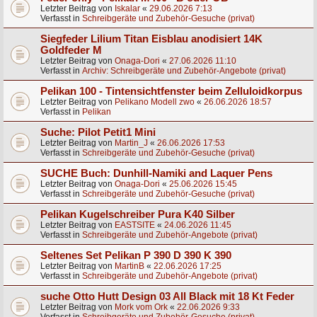
Letzter Beitrag von
Iskalar
«
29.06.2026 7:13
Verfasst in
Schreibgeräte und Zubehör-Gesuche (privat)
Siegfeder Lilium Titan Eisblau anodisiert 14K
Goldfeder M
Letzter Beitrag von
Onaga-Dori
«
27.06.2026 11:10
Verfasst in
Archiv: Schreibgeräte und Zubehör-Angebote (privat)
Pelikan 100 - Tintensichtfenster beim Zelluloidkorpus
Letzter Beitrag von
Pelikano Modell zwo
«
26.06.2026 18:57
Verfasst in
Pelikan
Suche: Pilot Petit1 Mini
Letzter Beitrag von
Martin_J
«
26.06.2026 17:53
Verfasst in
Schreibgeräte und Zubehör-Gesuche (privat)
SUCHE Buch: Dunhill-Namiki and Laquer Pens
Letzter Beitrag von
Onaga-Dori
«
25.06.2026 15:45
Verfasst in
Schreibgeräte und Zubehör-Gesuche (privat)
Pelikan Kugelschreiber Pura K40 Silber
Letzter Beitrag von
EASTSITE
«
24.06.2026 11:45
Verfasst in
Schreibgeräte und Zubehör-Angebote (privat)
Seltenes Set Pelikan P 390 D 390 K 390
Letzter Beitrag von
MartinB
«
22.06.2026 17:25
Verfasst in
Schreibgeräte und Zubehör-Angebote (privat)
suche Otto Hutt Design 03 All Black mit 18 Kt Feder
Letzter Beitrag von
Mork vom Ork
«
22.06.2026 9:33