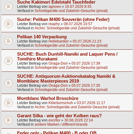
Suche Kakimori Edelstahl Tauchfeder
Letzter Beitrag von
agnoeo
«
10.07.2026 8:35
Verfasst in
Schreibgeräte und Zubehör-Gesuche (privat)
Suche: Pelikan M400 Souverän (ohne Feder)
Letzter Beitrag von
reaphy
«
08.07.2026 10:57
Verfasst in
Archiv: Schreibgeräte und Zubehör-Gesuche (privat)
Pelikan 140 Verpackung
Letzter Beitrag von
Hellebardier
«
05.07.2026 21:23
Verfasst in
Schreibgeräte und Zubehör-Gesuche (privat)
SUCHE: Buch Dunhill-Namiki and Laquer Pens /
Tomihiro Murakami
Letzter Beitrag von
Onaga-Dori
«
05.07.2026 17:39
Verfasst in
Schreibgeräte und Zubehör-Gesuche (privat)
SUCHE: Antiquorum Auktionskatalog Namiki &
Montblanc Masterpieces 2019
Letzter Beitrag von
Onaga-Dori
«
05.07.2026 17:35
Verfasst in
Schreibgeräte und Zubehör-Gesuche (privat)
Montblanc Warhol Broschüre
Letzter Beitrag von
Killerturnschuh
«
03.07.2026 11:17
Verfasst in
Archiv: Schreibgeräte und Zubehör-Gesuche (privat)
Garant Silka - wie geht der Kolben raus?
Letzter Beitrag von
escritor
«
30.06.2026 22:14
Verfasst in
andere Marken / different brands
Feder only - Pelikan M400 - B oder OB