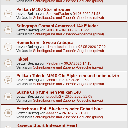
Verfasst in
Schreibgeräte und Zubehör-Gesuche (privat)
Pelikan M100 Stormtrooper
Letzter Beitrag von
SpurAufPapier
«
04.08.2026 21:52
Verfasst in
Schreibgeräte und Zubehör-Angebote (privat)
Stilograph Corsani Amarcord 14k F feder
Letzter Beitrag von
NBECK
«
04.08.2026 16:44
Verfasst in
Schreibgeräte und Zubehör-Angebote (privat)
Römerturm - Svecia Antiqua
Letzter Beitrag von
Himmelsschreiber
«
02.08.2026 17:10
Verfasst in
Schreibgeräte und Zubehör-Angebote (privat)
inkball
Letzter Beitrag von
Petobeni
«
30.07.2026 14:13
Verfasst in
Schreibgeräte und Zubehör-Gesuche (privat)
Pelikan Toledo M910 Old Style, neu und unbenutztn
Letzter Beitrag von
Monika
«
29.07.2026 11:53
Verfasst in
Schreibgeräte und Zubehör-Angebote (privat)
Suche Clip für einen Pelikan 140
Letzter Beitrag von
pradella2
«
26.07.2026 22:05
Verfasst in
Schreibgeräte und Zubehör-Gesuche (privat)
Esterbrook Esti Blueberry oder Cobalt blue
Letzter Beitrag von
dada77
«
26.07.2026 18:06
Verfasst in
Schreibgeräte und Zubehör-Gesuche (privat)
Kaweco Sport Iridescent Pearl